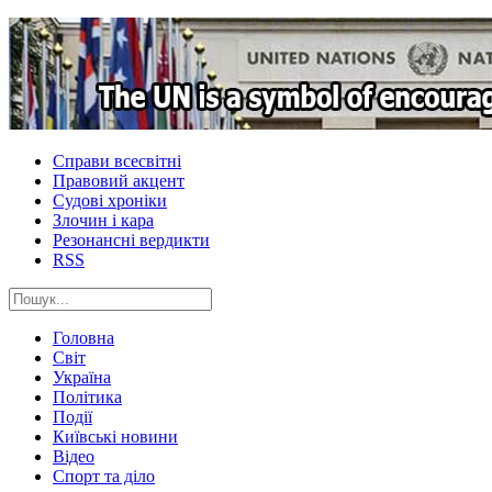
Справи всесвітні
Правовий акцент
Судові хроніки
Злочин і кара
Резонансні вердикти
RSS
Головна
Світ
Україна
Політика
Події
Київські новини
Відео
Спорт та діло