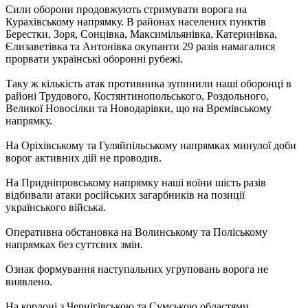
Сили оборони продовжують стримувати ворога на
Курахівському напрямку. В районах населених пунктів
Берестки, Зоря, Сонцівка, Максимільянівка, Катеринівка,
Єлизаветівка та Антонівка окупанти 29 разів намагалися
прорвати українські оборонні рубежі.
Таку ж кількість атак противника зупинили наші оборонці в
районі Трудового, Костянтинопольського, Роздольного,
Великої Новосілки та Новодарівки, що на Времівському
напрямку.
На Оріхівському та Гуляйпільському напрямках минулої доби
ворог активних дій не проводив.
На Придніпровському напрямку наші воїни шість разів
відбивали атаки російських загарбників на позиції
українського війська.
Оперативна обстановка на Волинському та Поліському
напрямках без суттєвих змін.
Ознак формування наступальних угруповань ворога не
виявлено.
На кордоні з Чернігівською та Сумською областями