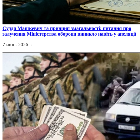
​Суддя Машкевич та принцип змагальності: питання про
залучення Міністерства оборони виникло навіть у апеляції
7 июн. 2026 г.