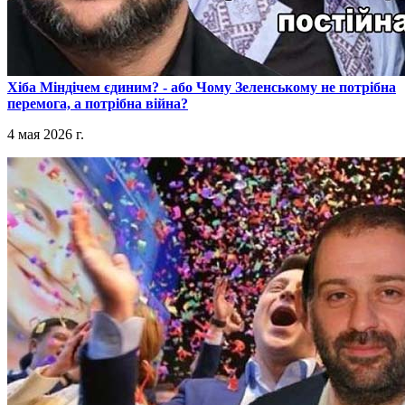
​Хіба Міндічем єдиним? - або Чому Зеленському не потрібна
перемога, а потрібна війна?
4 мая 2026 г.