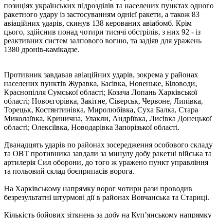
позиціях українських підрозділів та населених пунктах одного
ракетного удару із застосуванням однієї ракети, а також 83
авіаційних ударів, скинув 138 керованих авіабомб. Крім
цього, здійснив понад чотири тисячі обстрілів, з них 92 - із
реактивних систем залпового вогню, та задіяв для уражень
1380 дронів-камікадзе.
Противник завдавав авіаційних ударів, зокрема у районах
населених пунктів Журавка, Басівка, Новеньке, Біловоди,
Краснопілля Сумської області; Козача Лопань Харківської
області; Новоєгорівка, Закітне, Сіверськ, Червоне, Липівка,
Торецьк, Костянтинівка, Миролюбівка, Суха Балка, Стара
Миколаївка, Кринична, Улакли, Андріївка, Лисівка Донецької
області; Олексіївка, Новодарівка Запорізької області.
Дванадцять ударів по районах зосередження особового складу
та ОВТ противника завдали за минулу добу ракетні війська та
артилерія Сил оборони, до того ж уражено пункт управління
та польовий склад боєприпасів ворога.
На Харківському напрямку ворог чотири рази проводив
безрезультатні штурмові дії в районах Вовчанська та Стариці.
Кількість бойових зіткнень за добу на Куп’янському напрямку