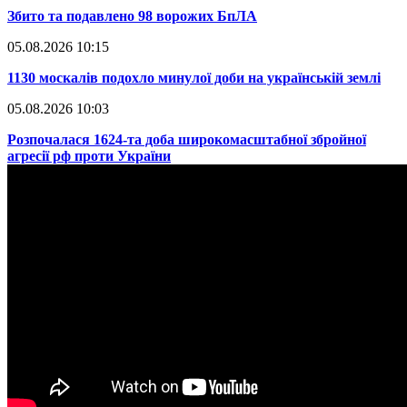
​Збито та подавлено 98 ворожих БпЛА
05.08.2026 10:15
​1130 москалів подохло минулої доби на українській землі
05.08.2026 10:03
​Розпочалася 1624-та доба широкомасштабної збройної
агресії рф проти України