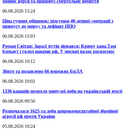
змінює версії та приховує смертельне побиття
06.08.2026 15:24
​Ціна гучних обіцянок: підсумки 40-денної «операції з
примусу до миру» та дефіцит ППО
06.08.2026 15:03
​Роман Світан: Зараз! путін зірвався: Криму хана.Там
блекаут і голод накрив рф. У москві палає роскосмос
06.08.2026 10:12
​Збито та подавлено 66 ворожих БпЛА
06.08.2026 10:02
​1330 кацапів подохло минулої доби на українсській землі
06.08.2026 09:50
​Розпочалася 1625-та доба широкомасштабної збройної
агресії рф проти України
05.08.2026 10:24