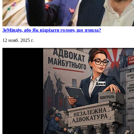
​ЗеМіндіч, або Як відрізати голову, що згнила?
12 нояб. 2025 г.