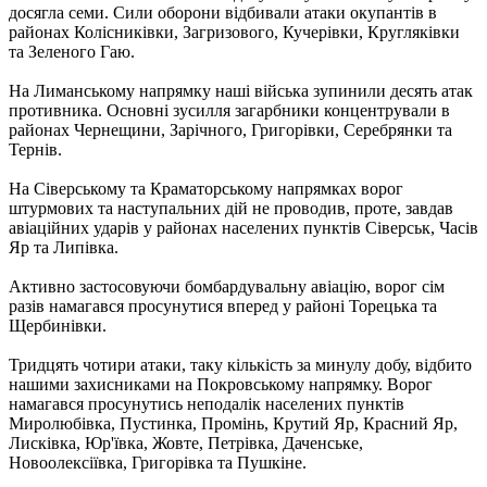
досягла семи. Сили оборони відбивали атаки окупантів в
районах Колісниківки, Загризового, Кучерівки, Кругляківки
та Зеленого Гаю.
На Лиманському напрямку наші війська зупинили десять атак
противника. Основні зусилля загарбники концентрували в
районах Чернещини, Зарічного, Григорівки, Серебрянки та
Тернів.
На Сіверському та Краматорському напрямках ворог
штурмових та наступальних дій не проводив, проте, завдав
авіаційних ударів у районах населених пунктів Сіверськ, Часів
Яр та Липівка.
Активно застосовуючи бомбардувальну авіацію, ворог сім
разів намагався просунутися вперед у районі Торецька та
Щербинівки.
Тридцять чотири атаки, таку кількість за минулу добу, відбито
нашими захисниками на Покровському напрямку. Ворог
намагався просунутись неподалік населених пунктів
Миролюбівка, Пустинка, Промінь, Крутий Яр, Красний Яр,
Лисківка, Юр'ївка, Жовте, Петрівка, Даченське,
Новоолексіївка, Григорівка та Пушкіне.