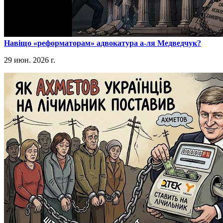
​Навіщо «реформаторам» адвокатура а-ля Медведчук?
29 июн. 2026 г.