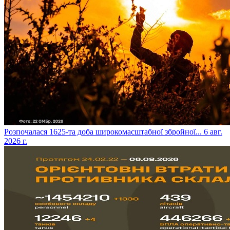
​Розпочалася 1625-та доба широкомасштабної збройної...
6 авг.
2026 г.