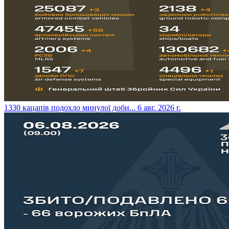
​1330 кацапів подохло минулої доби...
6 авг. 2026 г.