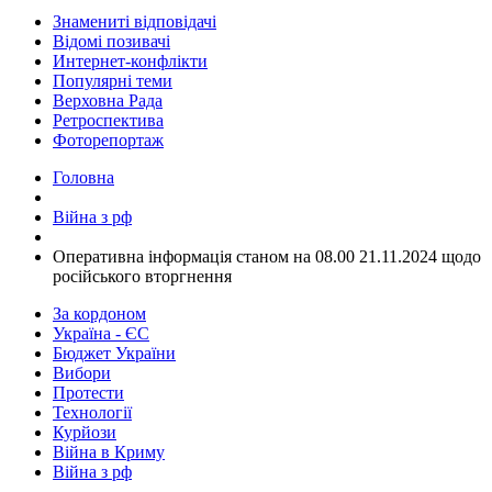
Знамениті відповідачі
Відомі позивачі
Интернет-конфлікти
Популярні теми
Верховна Рада
Ретроспектива
Фоторепортаж
Головна
Війна з рф
​Оперативна інформація станом на 08.00 21.11.2024 щодо
російського вторгнення
За кордоном
Україна - ЄС
Бюджет України
Вибори
Протести
Технології
Курйози
Війна в Криму
Війна з рф