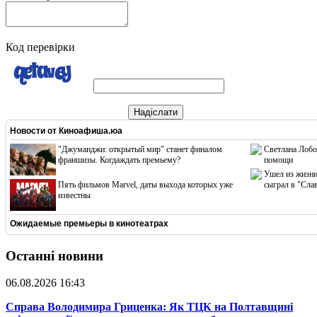
Код перевірки
Надіслати
Новости от
Киноафиша.юа
"Джуманджи: открытый мир" станет финалом
Светлана Лобо
франшизы. Когдаждать премьему?
помощи
Ушел из жизни
Пять фильмов Marvel, даты выхода которых уже
сыграл в "Сла
известны
Ожидаемые премьеры в кинотеатрах
Останні новини
06.08.2026 16:43
​Справа Володимира Гриценка: Як ТЦК на Полтавщині