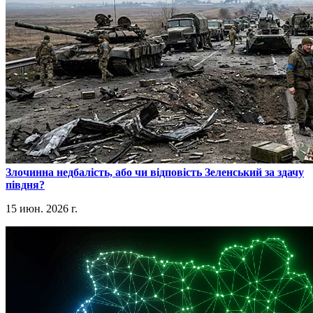
​Злочинна недбалість, або чи відповість Зеленський за здачу
півдня?
15 июн. 2026 г.