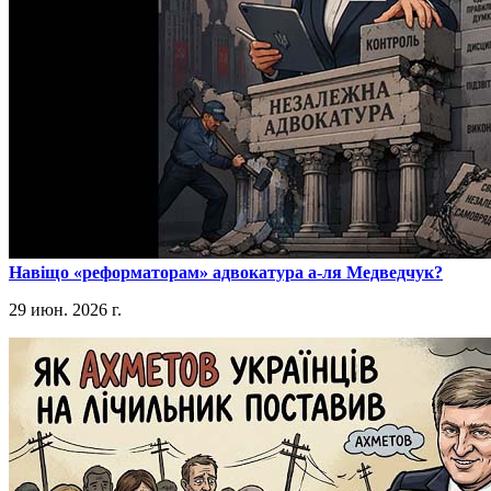
​Навіщо «реформаторам» адвокатура а-ля Медведчук?
29 июн. 2026 г.