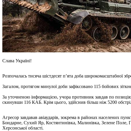
Слава Україні!
Розпочалась тисяча шістдесят п’ята доба широкомасштабної зброй
Загалом, протягом минулої доби зафіксовано 115 бойових зіткн
За уточненою інформацією, учора противник завдав по позиціях 
скинувши 116 КАБ. Крім цього, здійснив більш ніж 5200 обстріл
Агресор завдавав авіаударів, зокрема в районах населених пункт
Бондарне, Сухий Яр, Костянтинівка, Малинівка, Зелене Поле, Гр
Херсонської області.