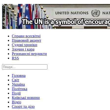
Справи всесвітні
Правовий акцент
Судові хроніки
Злочин і кара
Резонансні вердикти
RSS
Головна
Світ
Україна
Політика
Події
Київські новини
Відео
Спорт та діло