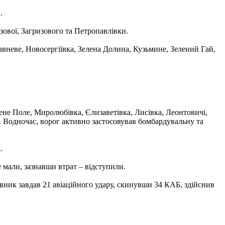
.
зової, Загризового та Петропавлівки.
неве, Новосергіївка, Зелена Долина, Кузьмине, Зелений Гай,
не Поле, Миролюбівка, Єлизаветівка, Лисівка, Леонтовичі,
. Водночас, ворог активно застосовував бомбардувальну та
.
 мали, зазнавши втрат – відступили.
вник завдав 21 авіаційного удару, скинувши 34 КАБ, здійснив