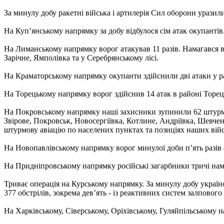
За минулу добу ракетні війська і артилерія Сил оборони уразил
На Куп’янському напрямку за добу відбулося сім атак окупанті
На Лиманському напрямку ворог атакував 11 разів. Намагався 
Зарічне, Ямполівка та у Серебрянському лісі.
На Краматорському напрямку окупанти здійснили дві атаки у р
На Торецькому напрямку ворог здійснив 14 атак в районі Торец
На Покровському напрямку наші захисники зупинили 62 штурмов
Звірове, Покровськ, Новосергіївка, Котлине, Андріївка, Шевче
штурмову авіацію по населених пунктах та позиціях наших війс
На Новопавлівському напрямку ворог минулої доби п’ять разів 
На Придніпровському напрямку російські загарбники тричі намаг
Триває операція на Курському напрямку. За минулу добу україн
377 обстрілів, зокрема дев’ять - із реактивних систем залпового
На Харківському, Сіверському, Оріхівському, Гуляйпільському 