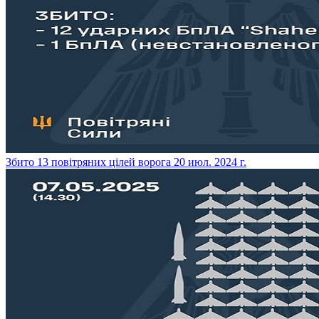
​Збито 13 повітряних цілей ворога
20 июл. 2024 г.