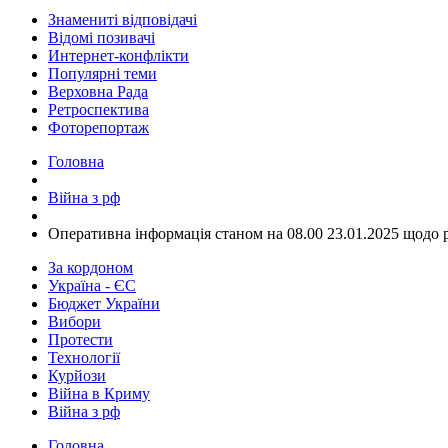
Знамениті відповідачі
Відомі позивачі
Интернет-конфлікти
Популярні теми
Верховна Рада
Ретроспектива
Фоторепортаж
Головна
Війна з рф
​Оперативна інформація станом на 08.00 23.01.2025 щодо 
За кордоном
Україна - ЄС
Бюджет України
Вибори
Протести
Технології
Курйози
Війна в Криму
Війна з рф
Головна