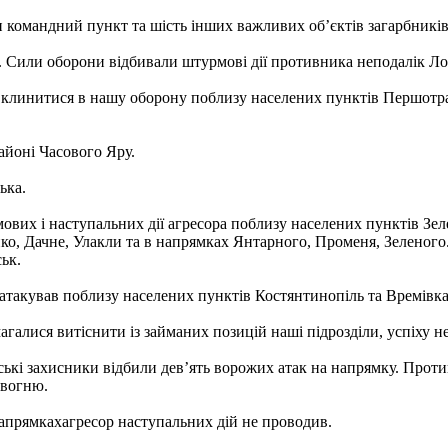
и командний пункт та шість інших важливих об’єктів загарбників
в. Сили оборони відбивали штурмові дії противника неподалік Ло
вклинитися в нашу оборону поблизу населених пунктів Першотрав
айоні Часового Яру.
ька.
их і наступальних дії агресора поблизу населених пунктів Зеле
нко, Дачне, Улакли та в напрямках Янтарного, Променя, Зеленого
ьк.
атакував поблизу населених пунктів Костянтинопіль та Времівка
алися витіснити із займаних позицій наші підрозділи, успіху не
ські захисники відбили дев’ять ворожих атак на напрямку. Проти
 вогню.
напрямкахагресор наступальних дій не проводив.