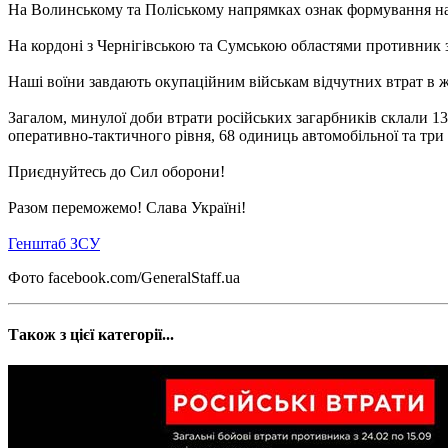
На Волинському та Поліському напрямках ознак формування на
На кордоні з Чернігівською та Сумською областями противник з
Наші воїни завдають окупаційним військам відчутних втрат в жи
Загалом, минулої доби втрати російських загарбників склали 1
оперативно-тактичного рівня, 68 одиниць автомобільної та три 
Приєднуйтесь до Сил оборони!
Разом переможемо! Слава Україні!
Генштаб ЗСУ
Фото facebook.com/GeneralStaff.ua
Також з цієї категорії...