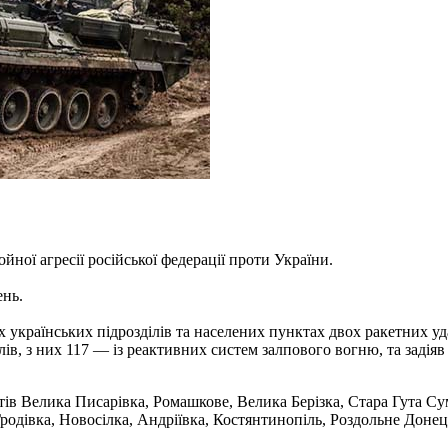
ної агресії російської федерації проти України.
ень.
українських підрозділів та населених пунктах двох ракетних удар
ів, з них 117 — із реактивних систем залпового вогню, та задіяв
ів Велика Писарівка, Ромашкове, Велика Берізка, Стара Гута Сумс
одівка, Новосілка, Андріївка, Костянтинопіль, Роздольне Донецьк