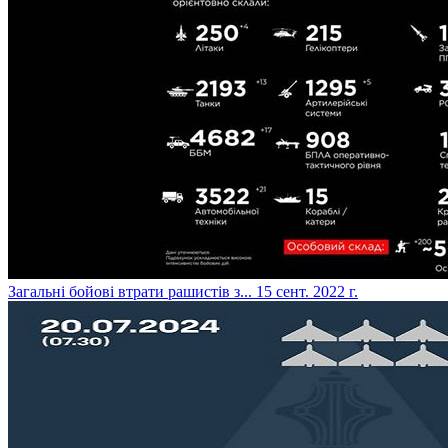
​Загальні бойові втрати рашистів з...
15 сент. 2022 г.