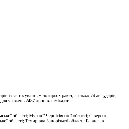
ів із застосуванням чотирьох ракет, а також 74 авіаударів,
 для уражень 2487 дронів-камікадзе.
ької області; Мурав’ї Чернігівської області; Сіверськ,
ої області; Темирівка Запорізької області; Берислав