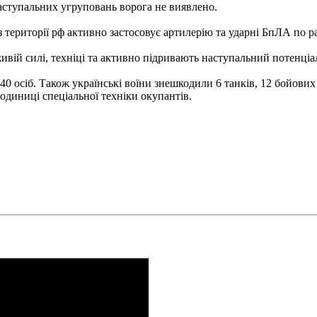
ступальних угруповань ворога не виявлено.
 території рф активно застосовує артилерію та ударні БпЛА по р
вій силі, техніці та активно підривають наступальний потенціал
340 осіб. Також українські воїни знешкодили 6 танків, 12 бойов
одиниці спеціальної техніки окупантів.