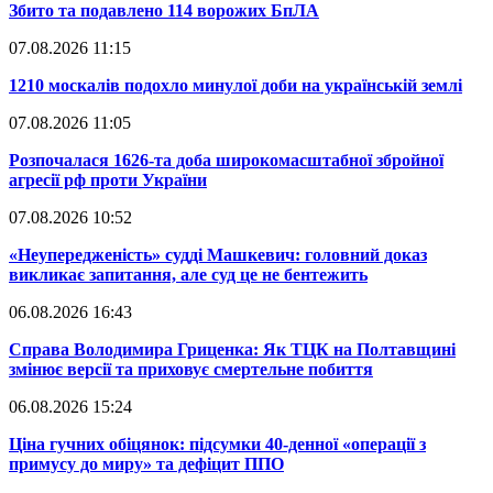
​Збито та подавлено 114 ворожих БпЛА
07.08.2026 11:15
​1210 москалів подохло минулої доби на українській землі
07.08.2026 11:05
​Розпочалася 1626-та доба широкомасштабної збройної
агресії рф проти України
07.08.2026 10:52
​«Неупередженість» судді Машкевич: головний доказ
викликає запитання, але суд це не бентежить
06.08.2026 16:43
​Справа Володимира Гриценка: Як ТЦК на Полтавщині
змінює версії та приховує смертельне побиття
06.08.2026 15:24
​Ціна гучних обіцянок: підсумки 40-денної «операції з
примусу до миру» та дефіцит ППО