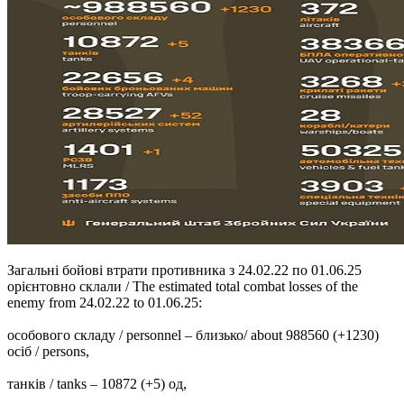
Загальні бойові втрати противника з 24.02.22 по 01.06.25
орієнтовно склали / The estimated total combat losses of the
enemy from 24.02.22 to 01.06.25:
особового складу / personnel ‒ близько/ about 988560 (+1230)
осіб / persons,
танків / tanks ‒ 10872 (+5) од,