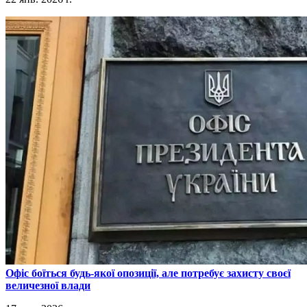
​Офіс боїться будь-якої опозиції, але потребує захисту своєї
величезної влади