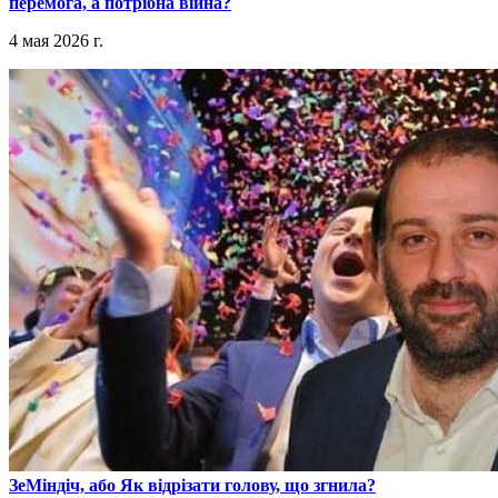
перемога, а потрібна війна?
4 мая 2026 г.
​ЗеМіндіч, або Як відрізати голову, що згнила?