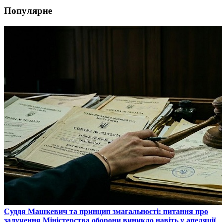
Популярне
​Суддя Машкевич та принцип змагальності: питання про
залучення Міністерства оборони виникло навіть у апеляції