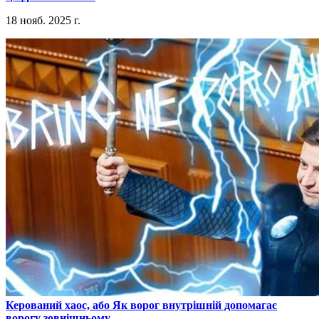
18 нояб. 2025 г.
​Керований хаос, або Як ворог внутрішній допомагає
ворогу зовнішньому