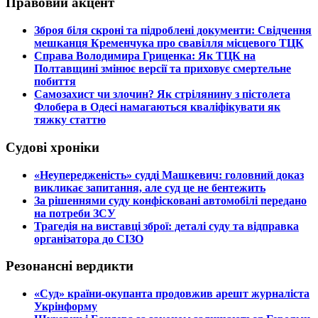
Правовий акцент
​Зброя біля скроні та підроблені документи: Свідчення
мешканця Кременчука про свавілля місцевого ТЦК
​Справа Володимира Гриценка: Як ТЦК на
Полтавщині змінює версії та приховує смертельне
побиття
​Самозахист чи злочин? Як стрілянину з пістолета
Флобера в Одесі намагаються кваліфікувати як
тяжку статтю
Судові хроніки
​«Неупередженість» судді Машкевич: головний доказ
викликає запитання, але суд це не бентежить
​За рішеннями суду конфісковані автомобілі передано
на потреби ЗСУ
​Трагедія на виставці зброї: деталі суду та відправка
організатора до СІЗО
Резонансні вердикти
​«Суд» країни-окупанта продовжив арешт журналіста
Укрінформу