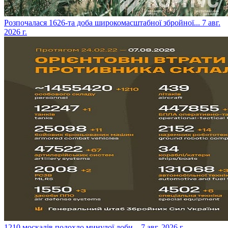
​Розпочалася 1626-та доба широкомасштабної збройної...
7 авг.
2026 г.
​1210 москалів подохло минулої доби...
7 авг. 2026 г.