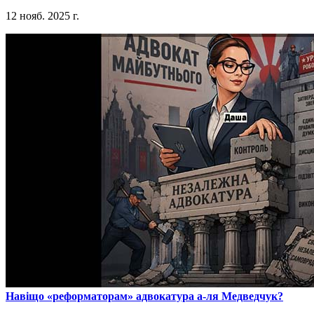
12 нояб. 2025 г.
​Навіщо «реформаторам» адвокатура а-ля Медведчук?