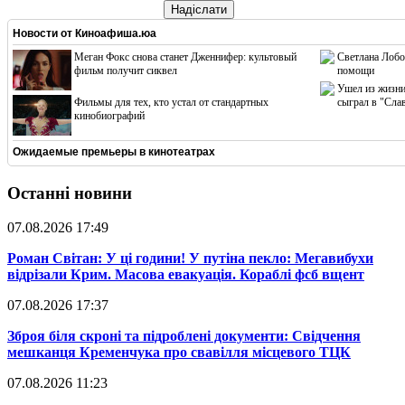
Надіслати
Новости от
Киноафиша.юа
Меган Фокс снова станет Дженнифер: культовый
Светлана Лобо
фильм получит сиквел
помощи
Ушел из жизни
Фильмы для тех, кто устал от стандартных
сыграл в "Сла
кинобиографий
Ожидаемые премьеры в кинотеатрах
Останні новини
07.08.2026 17:49
​Роман Світан: У ці години! У путіна пекло: Мегавибухи
відрізали Крим. Масова евакуація. Кораблі фсб вщент
07.08.2026 17:37
​Зброя біля скроні та підроблені документи: Свідчення
мешканця Кременчука про свавілля місцевого ТЦК
07.08.2026 11:23