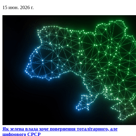
15 июн. 2026 г.
​Як зелена влада хоче повернення тоталітарного, але
цифрового СРСР