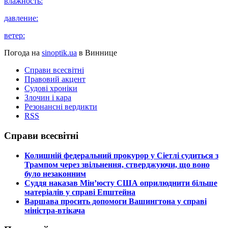
влажность:
давление:
ветер:
Погода на
sinoptik.ua
в Виннице
Справи всесвітні
Правовий акцент
Судові хроніки
Злочин і кара
Резонансні вердикти
RSS
Справи всесвітні
​Колишній федеральний прокурор у Сіетлі судиться з
Трампом через звільнення, стверджуючи, що воно
було незаконним
​Суддя наказав Мін’юсту США оприлюднити більше
матеріалів у справі Епштейна
​Варшава просить допомоги Вашингтона у справі
міністра-втікача