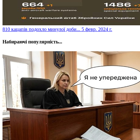
​810 кацапів подохло минулої доби...
5 февр. 2024 г.
Набираючі популярність...