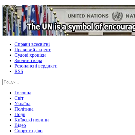
Справи всесвітні
Правовий акцент
Судові хроніки
Злочин і кара
Резонансні вердикти
RSS
Головна
Світ
Україна
Політика
Події
Київські новини
Відео
Спорт та діло