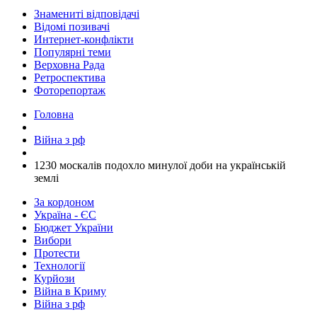
Знамениті відповідачі
Відомі позивачі
Интернет-конфлікти
Популярні теми
Верховна Рада
Ретроспектива
Фоторепортаж
Головна
Війна з рф
​1230 москалів подохло минулої доби на українській
землі
За кордоном
Україна - ЄС
Бюджет України
Вибори
Протести
Технології
Курйози
Війна в Криму
Війна з рф