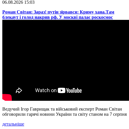
06.08.2026 15:03
​Роман Світан: Зараз! путін зірвався: Криму хана.Там
блекаут і голод накрив рф. У москві палає роскосмос
Ведучий Ігор Гаврищак та військовий експерт Роман Світан
обговорили гарячі новини України та світу станом на 7 серпня
детальніше