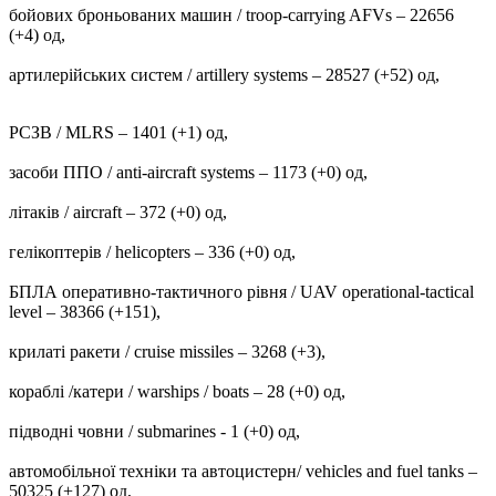
бойових броньованих машин / troop-carrying AFVs ‒ 22656
(+4) од,
артилерійських систем / artillery systems – 28527 (+52) од,
РСЗВ / MLRS – 1401 (+1) од,
засоби ППО / anti-aircraft systems ‒ 1173 (+0) од,
літаків / aircraft – 372 (+0) од,
гелікоптерів / helicopters – 336 (+0) од,
БПЛА оперативно-тактичного рівня / UAV operational-tactical
level – 38366 (+151),
крилаті ракети / cruise missiles ‒ 3268 (+3),
кораблі /катери / warships / boats ‒ 28 (+0) од,
підводні човни / submarines - 1 (+0) од,
автомобільної техніки та автоцистерн/ vehicles and fuel tanks –
50325 (+127) од,