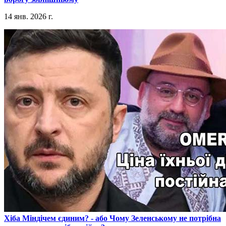
14 янв. 2026 г.
​Хіба Міндічем єдиним? - або Чому Зеленському не потрібна