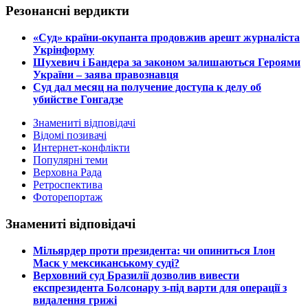
Резонансні вердикти
​«Суд» країни-окупанта продовжив арешт журналіста
Укрінформу
Шухевич і Бандера за законом залишаються Героями
України – заява правознавця
Суд дал месяц на получение доступа к делу об
убийстве Гонгадзе
Знамениті відповідачі
Відомі позивачі
Интернет-конфлікти
Популярні теми
Верховна Рада
Ретроспектива
Фоторепортаж
Знамениті відповідачі
​Мільярдер проти президента: чи опиниться Ілон
Маск у мексиканському суді?
​Верховний суд Бразилії дозволив вивести
експрезидента Болсонару з-під варти для операції з
видалення грижі