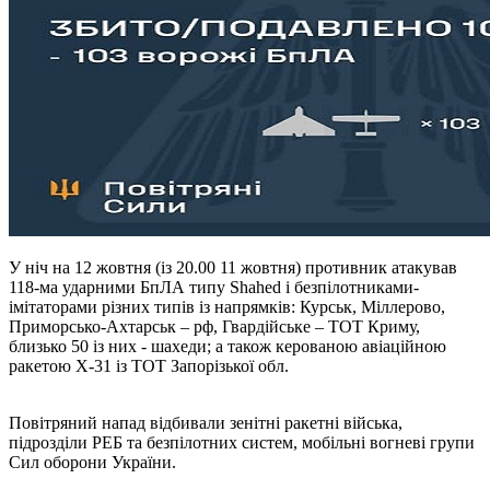
У ніч на 12 жовтня (із 20.00 11 жовтня) противник атакував
118-ма ударними БпЛА типу Shahed і безпілотниками-
імітаторами різних типів із напрямків: Курськ, Міллерово,
Приморсько-Ахтарськ – рф, Гвардійське – ТОТ Криму,
близько 50 із них - шахеди; а також керованою авіаційною
ракетою Х-31 із ТОТ Запорізької обл.
Повітряний напад відбивали зенітні ракетні війська,
підрозділи РЕБ та безпілотних систем, мобільні вогневі групи
Сил оборони України.