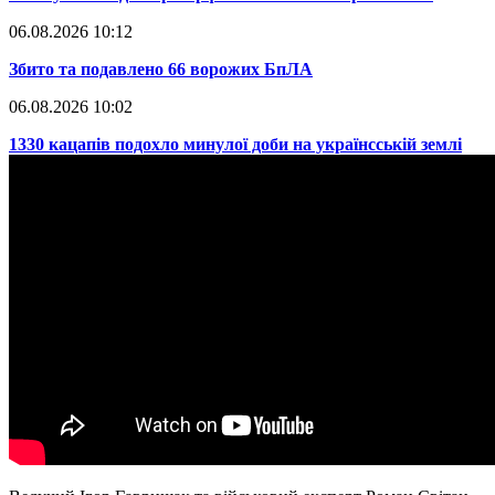
06.08.2026 10:12
​Збито та подавлено 66 ворожих БпЛА
06.08.2026 10:02
​1330 кацапів подохло минулої доби на українсській землі