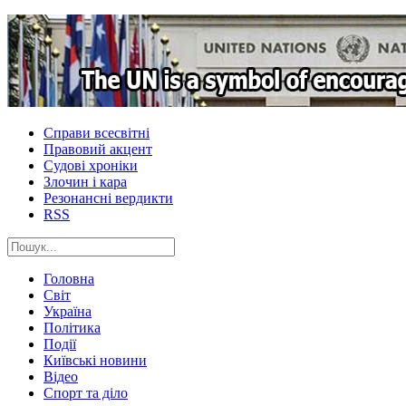
Справи всесвітні
Правовий акцент
Судові хроніки
Злочин і кара
Резонансні вердикти
RSS
Головна
Світ
Україна
Політика
Події
Київські новини
Відео
Спорт та діло