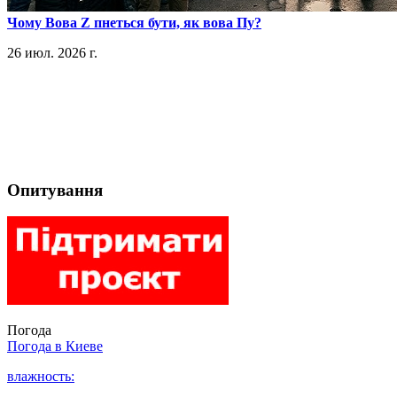
​Чому Вова Z пнеться бути, як вова Пу?
26 июл. 2026 г.
Опитування
Погода
Погода в
Киеве
влажность: