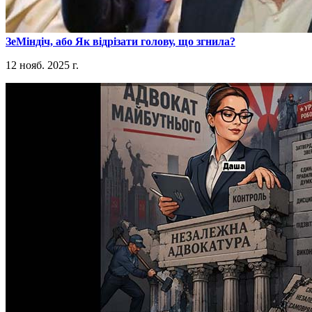
​ЗеМіндіч, або Як відрізати голову, що згнила?
12 нояб. 2025 г.