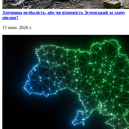
​Злочинна недбалість, або чи відповість Зеленський за здачу
півдня?
15 июн. 2026 г.