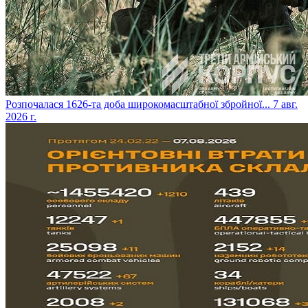
​Розпочалася 1626-та доба широкомасштабної збройної...
7 авг.
2026 г.