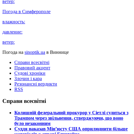
ветер:
Погода в
Симферополе
влажность:
давление:
ветер:
Погода на
sinoptik.ua
в Виннице
Справи всесвітні
Правовий акцент
Судові хроніки
Злочин і кара
Резонансні вердикти
RSS
Справи всесвітні
​Колишній федеральний прокурор у Сіетлі судиться з
Трампом через звільнення, стверджуючи, що воно
було незаконним
​Суддя наказав Мін’юсту США оприлюднити більше