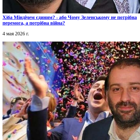
​Хіба Міндічем єдиним? - або Чому Зеленському не потрібна
перемога, а потрібна війна?
4 мая 2026 г.