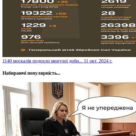
​1140 москалів подохло минулої доби...
11 окт. 2024 г.
Набираючі популярність...