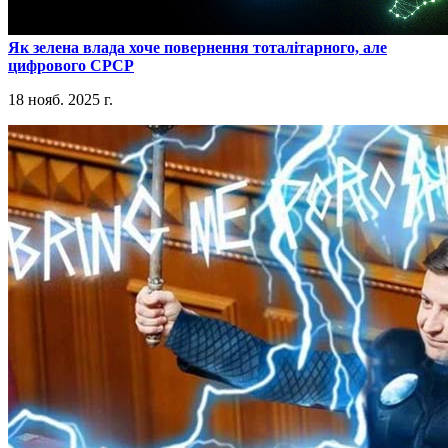
​Як зелена влада хоче повернення тоталітарного, але
цифрового СРСР
18 нояб. 2025 г.