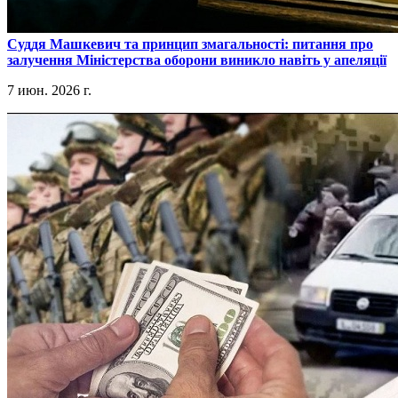
​Суддя Машкевич та принцип змагальності: питання про
залучення Міністерства оборони виникло навіть у апеляції
7 июн. 2026 г.