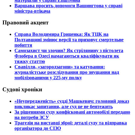
матеріалів у справі Епштейна
​Варшава просить допомоги Вашингтона у справі
міністра-втікача
Правовий акцент
​Справа Володимира Гриценка: Як ТЦК на
Полтавщині змінює версії та приховує смертельне
побиття
​Самозахист чи злочин? Як стрілянину з пістолета
Флобера в Одесі намагаються кваліфікувати як
тяжку статтю
​Свавілля, «загородзагони» та катування:
журналістське розслідування про знущання над
мобілізованими у 225-му полку
Судові хроніки
​«Неупередженість» судді Машкевич: головний доказ
викликає запитання, але суд це не бентежить
​За рішеннями суду конфісковані автомобілі передано
на потреби ЗСУ
​Трагедія на виставці зброї: деталі суду та відправка
організатора до СІЗО