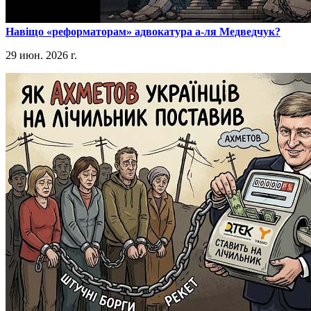
​Навіщо «реформаторам» адвокатура а-ля Медведчук?
29 июн. 2026 г.