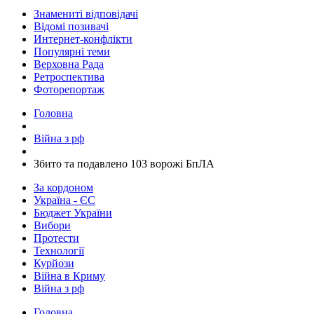
Знамениті відповідачі
Відомі позивачі
Интернет-конфлікти
Популярні теми
Верховна Рада
Ретроспектива
Фоторепортаж
Головна
Війна з рф
​Збито та подавлено 103 ворожі БпЛА
За кордоном
Україна - ЄС
Бюджет України
Вибори
Протести
Технології
Курйози
Війна в Криму
Війна з рф
Головна