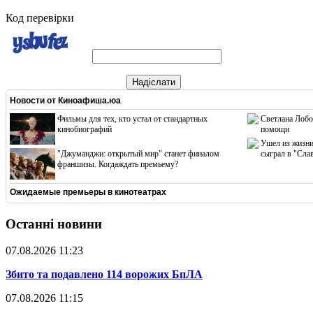
Код перевірки
Надіслати
Новости от
Киноафиша.юа
Фильмы для тех, кто устал от стандартных
Светлана Лобо
кинобиографий
помощи
Ушел из жизни
"Джуманджи: открытый мир" станет финалом
сыграл в "Сла
франшизы. Когдаждать премьему?
Ожидаемые премьеры в кинотеатрах
Останні новини
07.08.2026 11:23
​Збито та подавлено 114 ворожих БпЛА
07.08.2026 11:15