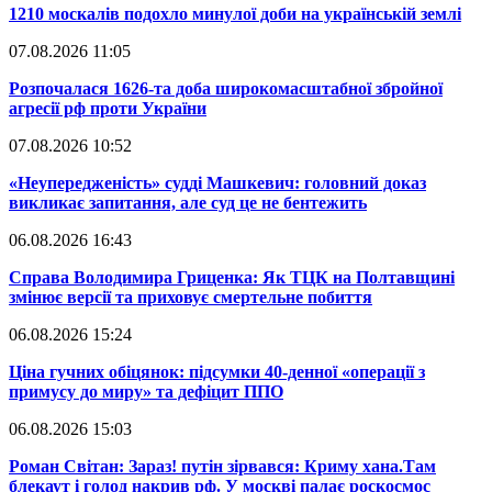
​1210 москалів подохло минулої доби на українській землі
07.08.2026 11:05
​Розпочалася 1626-та доба широкомасштабної збройної
агресії рф проти України
07.08.2026 10:52
​«Неупередженість» судді Машкевич: головний доказ
викликає запитання, але суд це не бентежить
06.08.2026 16:43
​Справа Володимира Гриценка: Як ТЦК на Полтавщині
змінює версії та приховує смертельне побиття
06.08.2026 15:24
​Ціна гучних обіцянок: підсумки 40-денної «операції з
примусу до миру» та дефіцит ППО
06.08.2026 15:03
​Роман Світан: Зараз! путін зірвався: Криму хана.Там
блекаут і голод накрив рф. У москві палає роскосмос