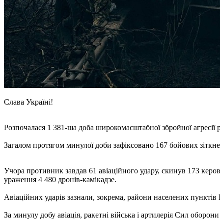
Слава Україні!
Розпочалася 1 381-ша доба широкомасштабної збройної агресії 
Загалом протягом минулої доби зафіксовано 167 бойових зіткне
Учора противник завдав 61 авіаційного удару, скинув 173 керов
ураження 4 480 дронів-камікадзе.
Авіаційних ударів зазнали, зокрема, райони населених пунктів 
За минулу добу авіація, ракетні війська і артилерія Сил оборон