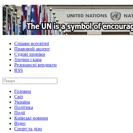
Справи всесвітні
Правовий акцент
Судові хроніки
Злочин і кара
Резонансні вердикти
RSS
Головна
Світ
Україна
Політика
Події
Київські новини
Відео
Спорт та діло