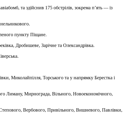
іабомб, та здійснив 175 обстрілів, зокрема п’ять — із
инельникового.
еленого пункту Піщане.
еківка, Дробишеве, Зарічне та Олександрівка.
іверська.
ки, Миколайпілля, Торського та у напрямку Берестка і
ого Лиману, Мирнограда, Вільного, Новоекономічного,
 Степового, Вербового, Привільного, Вишневого, Павлівки,