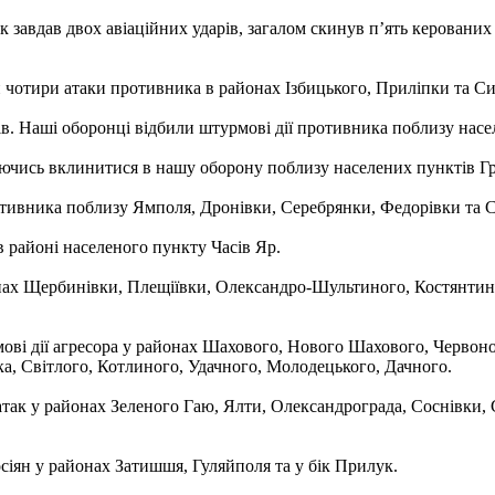
вдав двох авіаційних ударів, загалом скинув п’ять керованих ав
чотири атаки противника в районах Ізбицького, Приліпки та С
ів. Наші оборонці відбили штурмові дії противника поблизу нас
аючись вклинитися в нашу оборону поблизу населених пунктів Гр
тивника поблизу Ямполя, Дронівки, Серебрянки, Федорівки та С
 районі населеного пункту Часів Яр.
нах Щербинівки, Плещіївки, Олександро-Шультиного, Костянтинів
ві дії агресора у районах Шахового, Нового Шахового, Червон
, Світлого, Котлиного, Удачного, Молодецького, Дачного.
так у районах Зеленого Гаю, Ялти, Олександрограда, Соснівки,
сіян у районах Затишшя, Гуляйполя та у бік Прилук.