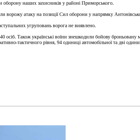
и оборону наших захисників у районі Приморського.
и ворожу атаку на позиції Сил оборони у напрямку Антонівсько
ступальних угруповань ворога не виявлено.
40 осіб. Також українські воїни знешкодили бойову броньовану м
ративно-тактичного рівня, 94 одиниці автомобільної та дві одиниц