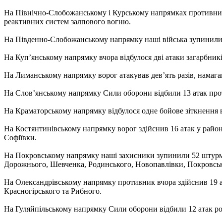
На Північно-Слобожанському і Курському напрямках противник за
реактивних систем залпового вогню.
На Південно-Слобожанському напрямку наші війська зупинили 
На Куп’янському напрямку вчора відбулося дві атаки загарбник
На Лиманському напрямку ворог атакував дев’ять разів, намаг
На Слов’янському напрямку Сили оборони відбили 13 атак про
На Краматорському напрямку відбулося одне бойове зіткнення в
На Костянтинівському напрямку ворог здійснив 16 атак у райо
Софіївки.
На Покровському напрямку наші захисники зупинили 52 штурмо
Дорожнього, Шевченка, Родинського, Новопавлівки, Покровська
На Олександрівському напрямку противник вчора здійснив 19 а
Красногірського та Рибного.
На Гуляйпільському напрямку Сили оборони відбили 12 атак ро