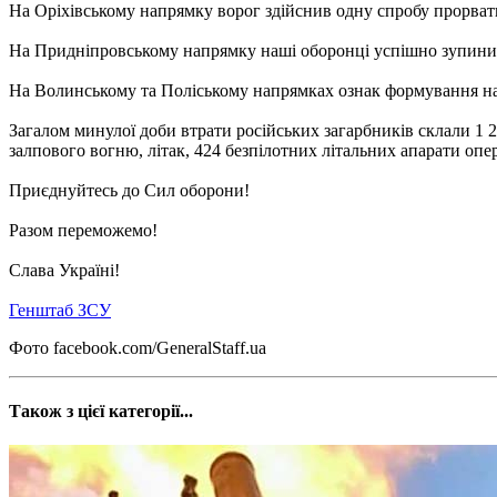
На Оріхівському напрямку ворог здійснив одну спробу прорват
На Придніпровському напрямку наші оборонці успішно зупинил
На Волинському та Поліському напрямках ознак формування на
Загалом минулої доби втрати російських загарбників склали 1 2
залпового вогню, літак, 424 безпілотних літальних апарати опе
Приєднуйтесь до Сил оборони!
Разом переможемо!
Слава Україні!
Генштаб ЗСУ
Фото facebook.com/GeneralStaff.ua
Також з цієї категорії...