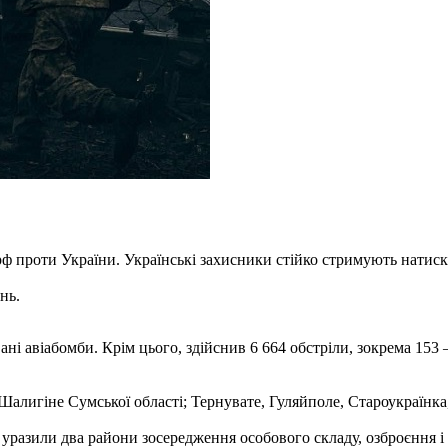
рф проти України. Українські захисники стійко стримують натиск
нь.
ані авіабомби. Крім цього, здійснив 6 664 обстріли, зокрема 153
Шалигіне Сумської області; Тернувате, Гуляйполе, Староукраїнка,
и уразили два райони зосередження особового складу, озброєння і