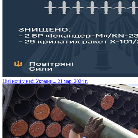
​Цієї ночі у небі України...
21 мар. 2024 г.