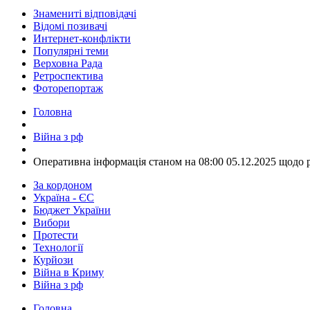
Знамениті відповідачі
Відомі позивачі
Интернет-конфлікти
Популярні теми
Верховна Рада
Ретроспектива
Фоторепортаж
Головна
Війна з рф
​Оперативна інформація станом на 08:00 05.12.2025 щодо 
За кордоном
Україна - ЄС
Бюджет України
Вибори
Протести
Технології
Курйози
Війна в Криму
Війна з рф
Головна