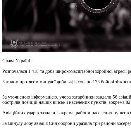
Слава Україні!
Розпочалася 1 418-та доба широкомасштабної збройної агресії р
Загалом протягом минулої доби зафіксовано 173 бойові зіткнен
За уточненою інформацією, учора загарбники завдали 56 авіаці
обстрілів позицій наших військ і населених пунктів, зокрема 8
Авіаційних ударів зазнали, зокрема, райони населених пунктів С
За минулу добу авіація Сил оборони уразила три райони зосере