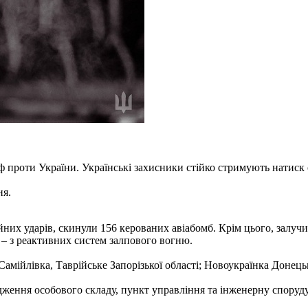
ф проти України. Українські захисники стійко стримують натиск 
ня.
йних ударів, скинули 156 керованих авіабомб. Крім цього, залучи
2 – з реактивних систем залпового вогню.
амійлівка, Таврійське Запорізької області; Новоукраїнка Донецьк
дження особового складу, пункт управління та інженерну споруд