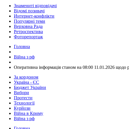
Знамениті відповідачі
Відомі позивачі
Интернет-конфлікти
Популярні теми
Верховна Рада
Ретроспектива
Фоторепортаж
Головна
Війна з рф
​Оперативна інформація станом на 08:00 11.01.2026 щодо 
За кордоном
Україна - ЄС
Бюджет України
Вибори
Протести
Технології
Курйози
Війна в Криму
Війна з рф
Головна