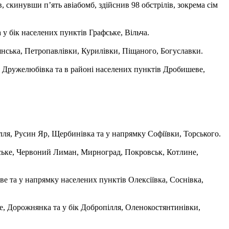
 скинувши п’ять авіабомб, здійснив 98 обстрілів, зокрема сім
 бік населених пунктів Графське, Вільча.
янська, Петропавлівки, Курилівки, Піщаного, Богуславки.
 Дружелюбівка та в районі населених пунктів Дробишеве,
ля, Русин Яр, Щербинівка та у напрямку Софіївки, Торського.
ське, Червоний Лиман, Мирноград, Покровськ, Котлине,
е та у напрямку населених пунктів Олексіївка, Соснівка,
е, Дорожнянка та у бік Добропілля, Оленокостянтинівки,