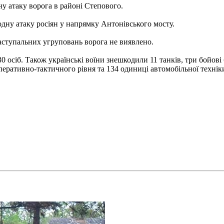
у атаку ворога в районі Степового.
дну атаку росіян у напрямку Антонівського мосту.
ступальних угруповань ворога не виявлено.
0 осіб. Також українські воїни знешкодили 11 танків, три бойов
перативно-тактичного рівня та 134 одиниці автомобільної технік