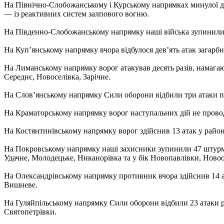
На Північно-Слобожанському і Курському напрямках минулої доби
— із реактивних систем залпового вогню.
На Південно-Слобожанському напрямку наші війська зупинили ші
На Куп’янському напрямку вчора відбулося дев’ять атак загарб
На Лиманському напрямку ворог атакував десять разів, намага
Середнє, Новоселівка, Зарічне.
На Слов’янському напрямку Сили оборони відбили три атаки 
На Краматорському напрямку ворог наступальних дій не прово
На Костянтинівському напрямку ворог здійснив 13 атак у район
На Покровському напрямку наші захисники зупинили 47 штурмо
Удачне, Молодецьке, Никанорівка та у бік Новопавлівки, Новоол
На Олександрівському напрямку противник вчора здійснив 14 ат
Вишневе.
На Гуляйпільському напрямку Сили оборони відбили 23 атаки ро
Святопетрівки.