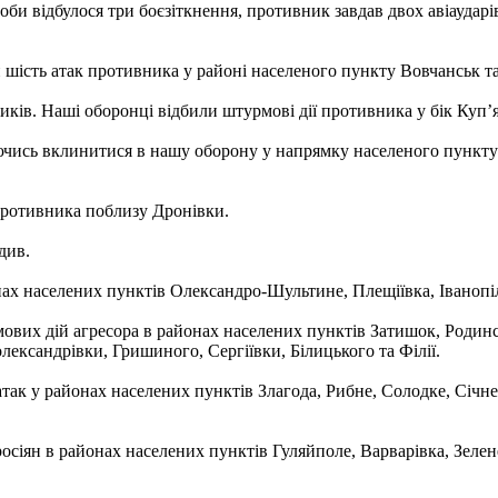
 відбулося три боєзіткнення, противник завдав двох авіаударів,
сть атак противника у районі населеного пункту Вовчанськ та у
ників. Наші оборонці відбили штурмові дії противника у бік Куп’
ючись вклинитися в нашу оборону у напрямку населеного пункту
противника поблизу Дронівки.
див.
ах населених пунктів Олександро-Шультине, Плещіївка, Іванопіл
вих дій агресора в районах населених пунктів Затишок, Родин
ександрівки, Гришиного, Сергіївки, Білицького та Філії.
ак у районах населених пунктів Злагода, Рибне, Солодке, Січнев
сіян в районах населених пунктів Гуляйполе, Варварівка, Зелен