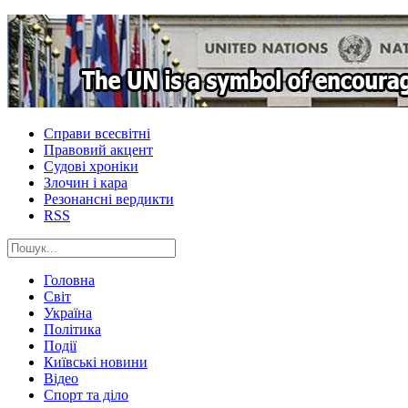
Справи всесвітні
Правовий акцент
Судові хроніки
Злочин і кара
Резонансні вердикти
RSS
Головна
Світ
Україна
Політика
Події
Київські новини
Відео
Спорт та діло