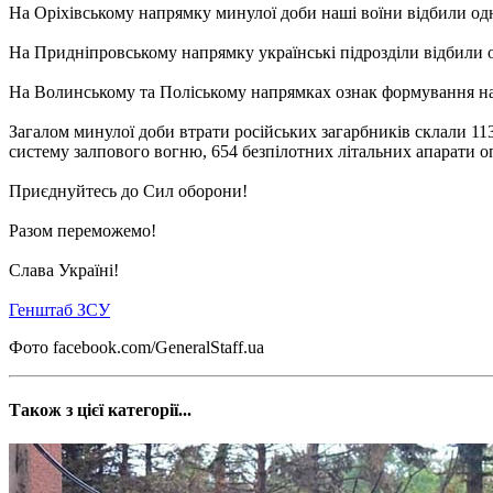
На Оріхівському напрямку минулої доби наші воїни відбили одн
На Придніпровському напрямку українські підрозділи відбили о
На Волинському та Поліському напрямках ознак формування на
Загалом минулої доби втрати російських загарбників склали 113
систему залпового вогню, 654 безпілотних літальних апарати о
Приєднуйтесь до Сил оборони!
Разом переможемо!
Слава Україні!
Генштаб ЗСУ
Фото facebook.com/GeneralStaff.ua
Також з цієї категорії...