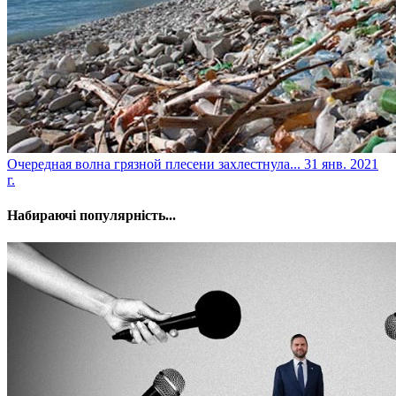
​Очередная волна грязной плесени захлестнула...
31 янв. 2021
г.
Набираючі популярність...