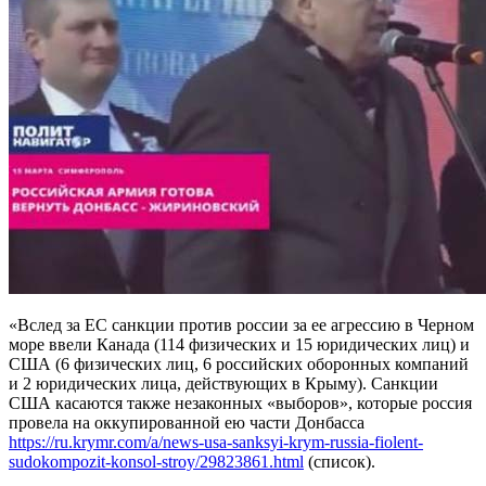
«Вслед за ЕС санкции против россии за ее агрессию в Черном
море ввели Канада (114 физических и 15 юридических лиц) и
США (6 физических лиц, 6 российских оборонных компаний
и 2 юридических лица, действующих в Крыму). Санкции
США касаются также незаконных «выборов», которые россия
провела на оккупированной ею части Донбасса
https://ru.krymr.com/a/news-usa-sanksyi-krym-russia-fiolent-
sudokompozit-konsol-stroy/29823861.html
(список).