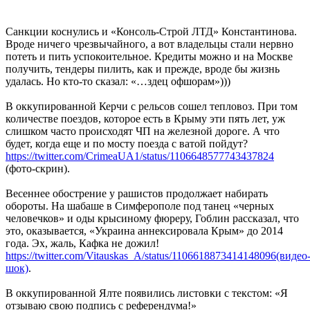
Санкции коснулись и «Консоль-Строй ЛТД» Константинова.
Вроде ничего чрезвычайного, а вот владельцы стали нервно
потеть и пить успокоительное. Кредиты можно и на Москве
получить, тендеры пилить, как и прежде, вроде бы жизнь
удалась. Но кто-то сказал: «…здец офшорам»)))
В оккупированной Керчи с рельсов сошел тепловоз. При том
количестве поездов, которое есть в Крыму эти пять лет, уж
слишком часто происходят ЧП на железной дороге. А что
будет, когда еще и по мосту поезда с ватой пойдут?
https://twitter.com/CrimeaUA1/status/1106648577743437824
(фото-скрин).
Весеннее обострение у рашистов продолжает набирать
обороты. На шабаше в Симферополе под танец «черных
человечков» и оды крысиному фюреру, Гоблин рассказал, что
это, оказывается, «Украина аннексировала Крым» до 2014
года. Эх, жаль, Кафка не дожил!
https://twitter.com/Vitauskas_A/status/1106618873414148096(видео
шок)
.
В оккупированной Ялте появились листовки с текстом: «Я
отзываю свою подпись с референдума!»