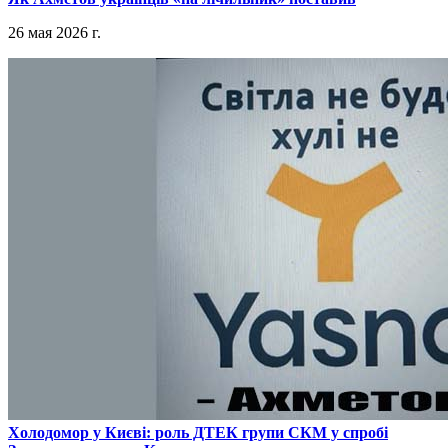
26 мая 2026 г.
​Холодомор у Києві: роль ДТЕК групи СКМ у спробі