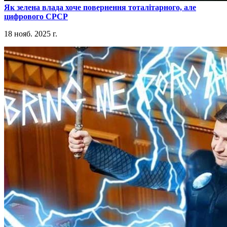
​Як зелена влада хоче повернення тоталітарного, але
цифрового СРСР
18 нояб. 2025 г.