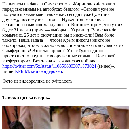
На ватном шабаше в Симферополе Жириновский заявил
перед свезенным на автобусах быдлом: «Сегодня уже не
получатся вежливые человечки, сегодня уже будет по-
другому, поэтому все готовы. Нужен только приказ
верховного главнокомандующего. Вот посмотрим, что у них
будет 31 марта (прим — выборы в Украине). Вам спасибо,
крымчане. 25 лет в оккупации вы выдержали! Вам было
тяжело! Наша задача — чтобы Крым никогда никто не
блокировал, чтобы можно было спокойно ехать до Львова из
Симферополя! Этот час придет! У нас будет единое
пространство и единые вооруженные силы»… Вот такой
«референдум». Вот такая «гражданская война»
https://twitter.com/5x/status/1106566803071873024
(видео)», -
пишет
КРЫМский бандеровец
.
Фото из видеоролика на twitter.com
Також з цієї категорії...