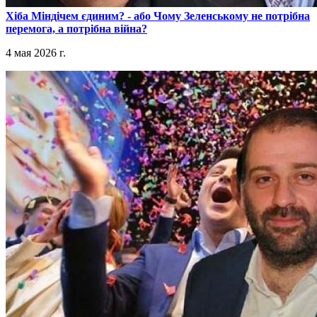
​Хіба Міндічем єдиним? - або Чому Зеленському не потрібна
перемога, а потрібна війна?
4 мая 2026 г.