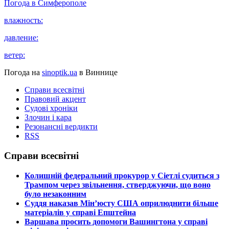
Погода в
Симферополе
влажность:
давление:
ветер:
Погода на
sinoptik.ua
в Виннице
Справи всесвітні
Правовий акцент
Судові хроніки
Злочин і кара
Резонансні вердикти
RSS
Справи всесвітні
​Колишній федеральний прокурор у Сіетлі судиться з
Трампом через звільнення, стверджуючи, що воно
було незаконним
​Суддя наказав Мін’юсту США оприлюднити більше
матеріалів у справі Епштейна
​Варшава просить допомоги Вашингтона у справі