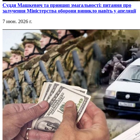
​Суддя Машкевич та принцип змагальності: питання про
залучення Міністерства оборони виникло навіть у апеляції
7 июн. 2026 г.