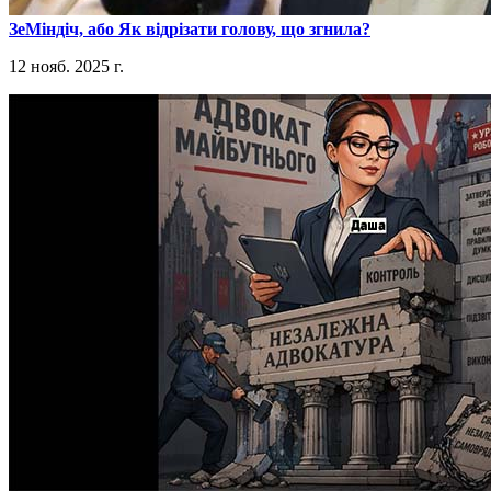
​ЗеМіндіч, або Як відрізати голову, що згнила?
12 нояб. 2025 г.