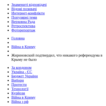
Знамениті відповідачі
Відомі позивачі
Интернет-конфлікти
Популярні теми
Верховна Рада
Ретроспектива
Фоторепортаж
Головна
Війна в Криму
​Жириновский подтвердил, что никакого референдума в
Крыму не было
За кордоном
Україна - ЄС
Бюджет України
Вибори
Протести
Технології
Курйози
Війна в Криму
Війна з рф