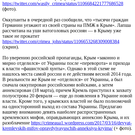
https://twitter.com/wasily_crimea/status/1106684221777686528
(фото).
Оккупанты в очередной раз сообщили, что «тысячи граждан
Германии уезжают из своей страны на ПМЖ в Крым». Лапша
рассчитана на уши ватоголовых россиян — в Крыму уже
такое не прокатит
https://twitter.com/crimea_john/status/1106653268309008384
(скрин).
По уверению российской пропаганды, Крым «законно и
мирно отделился» от Украины после «переворота» и прихода
к власти «фашистской хунты». Однако в этой схеме не
нашлось места самой россии и ее действиям весной 2014 года.
В реальности же Крым не «отделился» от Украины, а был
сначала оккупирован российскими войсками, а затем
аннексирован (18 марта), причем Кремль приступил к захвату
полуострова 20 февраля — еще до появления в Украине новой
власти. Кроме того, у крымских властей не было полномочий
на односторонний выход из состава Украины. Предлагаю
вашему вниманию девять наиболее распространенных
кремлевских мифов, оправдывающих аннексию Крыма, и их
разоблачение
https://crimeaua1.wordpress.com/2017/03/16/devyat-
kremlevskih-mifov-opravdyivayuschih-anneksiyu-kryima/
(+ фото).