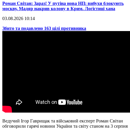
​Роман Світан: Зараз! У путіна нова НП: вибухи блокують
москву. Мадяр накрив колону в Крим. Логістиці хана
03.08.2026 10:14
​Збито та подавлено 163 цілі противника
Ведучий Ігор Гаврищак та військовий експерт Роман Світан
обговорили гарячі новини України та світу станом на 3 серпня