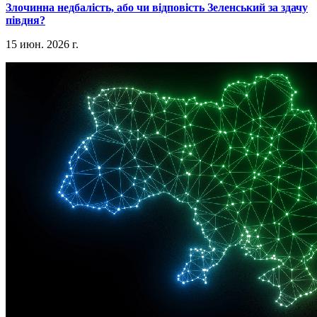
​Злочинна недбалість, або чи відповість Зеленський за здачу
півдня?
15 июн. 2026 г.