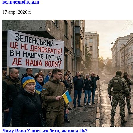
величезної влади
17 апр. 2026 г.
​Чому Вова Z пнеться бути, як вова Пу?