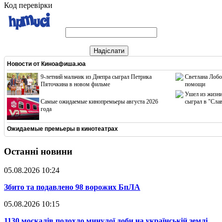
Код перевірки
Надіслати
Новости от
Киноафиша.юа
9-летний мальчик из Днепра сыграл Петрика
Светлана Лобо
Пяточкина в новом фильме
помощи
Ушел из жизни
Cамые ожидаемые кинопремьеры августа 2026
сыграл в "Сла
года
Ожидаемые премьеры в кинотеатрах
Останні новини
05.08.2026 10:24
​Збито та подавлено 98 ворожих БпЛА
05.08.2026 10:15
​1130 москалів подохло минулої доби на українській землі