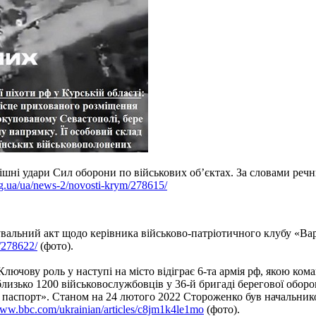
ішні удари Сил оборони по військових об’єктах. За словами р
.org.ua/ua/news-2/novosti-krym/278615/
увальний акт щодо керівника військово-патріотичного клубу «Ва
m/278622/
(фото).
ючову роль у наступі на місто відіграє 6-та армія рф, якою ко
лизько 1200 військовослужбовців у 36-й бригаді берегової обор
паспорт». Станом на 24 лютого 2022 Стороженко був начальником 
www.bbc.com/ukrainian/articles/c8jm1k4le1mo
(фото).