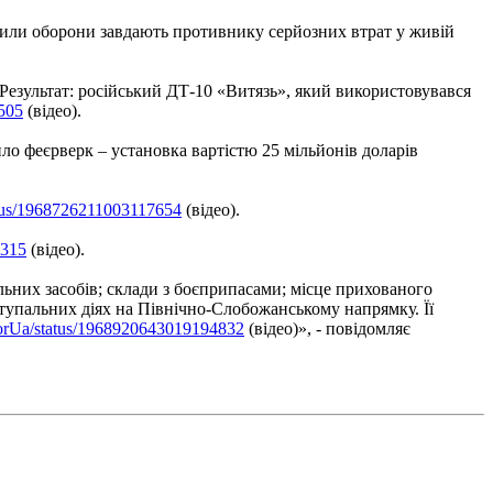
 Сили оборони завдають противнику серйозних втрат у живій
Результат: російський ДТ-10 «Витязь», який використовувався
505
(відео).
о феєрверк – установка вартістю 25 мільйонів доларів
atus/1968726211003117654
(відео).
3315
(відео).
альних засобів; склади з боєприпасами; місце прихованого
ступальних діях на Північно-Слобожанському напрямку. Її
atorUa/status/1968920643019194832
(відео)», - повідомляє