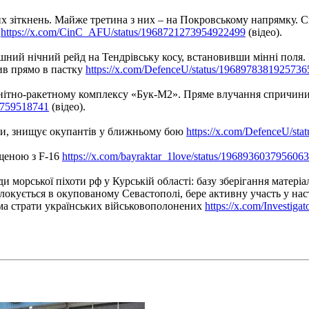
вих зіткнень. Майже третина з них – на Покровському напрямку.
в
https://x.com/CinC_AFU/status/1968721273954922499
(відео).
ний нічний рейд на Тендрівську косу, встановивши мінні поля. 
пив прямо в пастку
https://x.com/DefenceU/status/1968978381925736
енітно-ракетному комплексу «Бук-М2». Пряме влучання спричинил
37759518741
(відео).
ади, знищує окупантів у ближньому бою
https://x.com/DefenceU/st
щеною з F-16
https://x.com/bayraktar_1love/status/196893603795606
и морської піхоти рф у Курській області: базу зберігання матері
слокується в окупованому Севастополі, бере активну участь у на
ма страти українських військовополонених
https://x.com/Investig