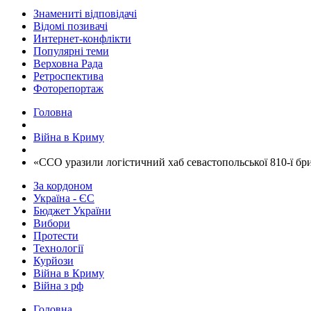
Знамениті відповідачі
Відомі позивачі
Интернет-конфлікти
Популярні теми
Верховна Рада
Ретроспектива
Фоторепортаж
Головна
Війна в Криму
​«ССО уразили логістичний хаб севастопольської 810-ї бри
За кордоном
Україна - ЄС
Бюджет України
Вибори
Протести
Технології
Курйози
Війна в Криму
Війна з рф
Головна