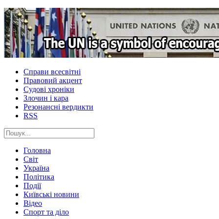
Справи всесвітні
Правовий акцент
Судові хроніки
Злочин і кара
Резонансні вердикти
RSS
Головна
Світ
Україна
Політика
Події
Київські новини
Відео
Спорт та діло