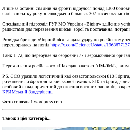
Лише за останні сім днів на фронті відбулося понад 1300 бойо
силі: з початку року знешкоджено більш як 307 тисяч окупанті
Спеціальний підрозділ ГУР МО України «Вікінг» здійснив успіш
рашистами для перевезення військ, зброї та постачання, потра
Розвідка бригади «Чорний ліс» завдала удару по російському з
перетворилася на попіл
https://x.com/DefenceU/status/19686771
Танк Т-72, що перебуває на озброєнні 77-ї аеромобільної бриг
Перехоплення російського «Шахеда» ракетою AIM-9M/L, випу
P.S. ССО уразили логістичний хаб севастопольської 810-ї бригад
розміщення озброєння та військової техніки. 810-та бригада ди
особовий склад причетний до скоєння воєнних злочинів, зокре
КРИМський бандерівець
.
Фото crimeaua1.wordpress.com
Також з цієї категорії...