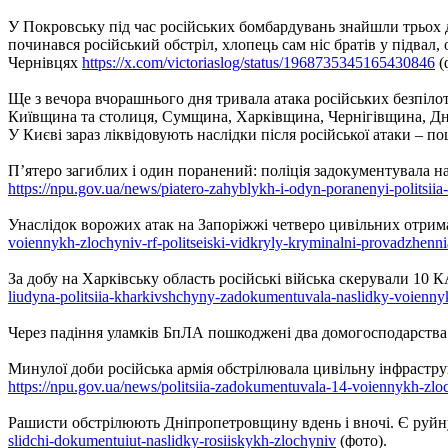
У Покровську під час російських бомбардувань знайшли трьох д
починався російський обстріл, хлопець сам ніс братів у підвал, 
Чернівцях
https://x.com/victoriaslog/status/1968735345165430846
(
Ще з вечора вчорашнього дня тривала атака російських безпіло
Київщина та столиця, Сумщина, Харківщина, Чернігівщина, Дні
У Києві зараз ліквідовують наслідки після російської атаки –
П’ятеро загиблих і один поранений: поліція задокументувала н
https://npu.gov.ua/news/piatero-zahyblykh-i-odyn-poranenyi-politsii
Унаслідок ворожих атак на Запоріжжі четверо цивільних отри
voiennykh-zlochyniv-rf-politseiski-vidkryly-kryminalni-provadzhenni
За добу на Харківську область російські війська скерували 10 
liudyna-politsiia-kharkivshchyny-zadokumentuvala-naslidky-voienny
Через падіння уламків БпЛА пошкоджені два домогосподарств
Минулої доби російська армія обстрілювала цивільну інфрастру
https://npu.gov.ua/news/politsiia-zadokumentuvala-14-voiennykh-zlo
Рашисти обстрілюють Дніпропетровщину вдень і вночі. Є руйн
slidchi-dokumentuiut-naslidky-rosiiskykh-zlochyniv
(фото).