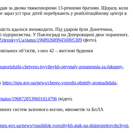
ядав за двома тяжкохворими 13-річними братами. Щоразу, коли
е зараз усі троє дітей перебувають у реабілітаційному центрі в
ьшість вдалося знешкодити. Під ударом були Донеччина,
і підприємства. У Павлограді на Дніпровщині двоє поранених.
m/ZelenskyyUa/status/1968926899456905309
(фото).
вільних об’єктів, з них 42 – житлові будинки
zaporizhzhi-chetvero-tsyvilnykh-otrymaly-poranennia-za-faktamy-
ік
https://npu.gov.ua/news/cherez-vorozhi-obstrily-postrazhdala-
a/status/1968728539601014796
(відео).
тивних систем залпового вогню, мінометів та БпЛА
//npu.gov.ua/news/vnaslidok-vorozhykh-atak-na-dnipropetrovshchyni-