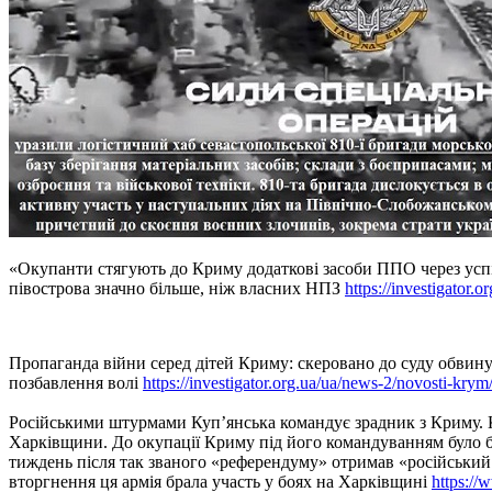
«Окупанти стягують до Криму додаткові засоби ППО через усп
півострова значно більше, ніж власних НПЗ
https://investigator
Пропаганда війни серед дітей Криму: скеровано до суду обвин
позбавлення волі
https://investigator.org.ua/ua/news-2/novosti-kry
Російськими штурмами Куп’янська командує зрадник з Криму. Кл
Харківщини. До окупації Криму під його командуванням було б
тиждень після так званого «референдуму» отримав «російський 
вторгнення ця армія брала участь у боях на Харківщині
https://