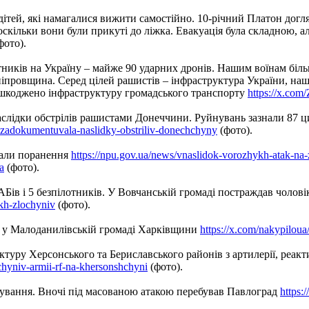
ітей, які намагалися вижити самостійно. 10-річний Платон догл
оскільки вони були прикуті до ліжка. Евакуація була складною, ал
фото).
тників на Україну – майже 90 ударних дронів. Нашим воїнам біл
провщина. Серед цілей рашистів – інфраструктура України, наш
 пошкоджено інфраструктуру громадського транспорту
https://x.co
аслідки обстрілів рашистами Донеччини. Руйнувань зазнали 87 ци
a-zadokumentuvala-naslidky-obstriliv-donechchyny
(фото).
мали поранення
https://npu.gov.ua/news/vnaslidok-vorozhykh-atak-na-
a
(фото).
КАБів і 5 безпілотників. У Вовчанській громаді постраждав чолов
kh-zlochyniv
(фото).
а у Малоданилівській громаді Харківщини
https://x.com/nakypilou
ктуру Херсонського та Бериславського районів з артилерії, реак
chyniv-armii-rf-na-khersonshchyni
(фото).
ування. Вночі під масованою атакою перебував Павлоград
https: