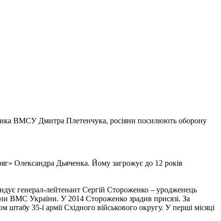
ечника ВМСУ Дмитра Плетенчука, росіяни посилюють оборону
ряг» Олександра Дьяченка. Йому загрожує до 12 років
мандує генерал-лейтенант Сергій Стороженко – уродженець
они ВМС України. У 2014 Стороженко зрадив присязі. За
штабу 35-ї армії Східного військового округу. У перші місяці