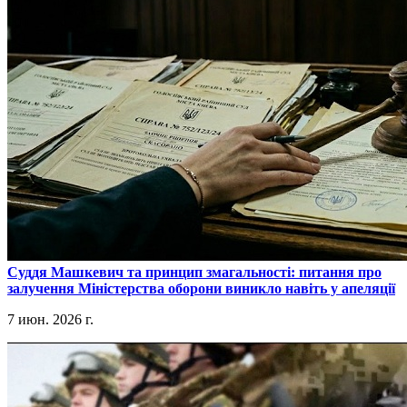
​Суддя Машкевич та принцип змагальності: питання про
залучення Міністерства оборони виникло навіть у апеляції
7 июн. 2026 г.