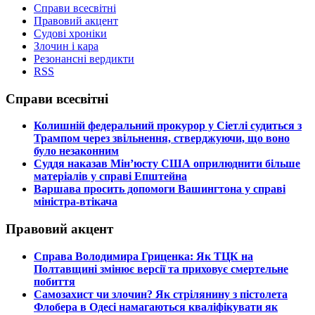
Справи всесвітні
Правовий акцент
Судові хроніки
Злочин і кара
Резонансні вердикти
RSS
Справи всесвітні
​Колишній федеральний прокурор у Сіетлі судиться з
Трампом через звільнення, стверджуючи, що воно
було незаконним
​Суддя наказав Мін’юсту США оприлюднити більше
матеріалів у справі Епштейна
​Варшава просить допомоги Вашингтона у справі
міністра-втікача
Правовий акцент
​Справа Володимира Гриценка: Як ТЦК на
Полтавщині змінює версії та приховує смертельне
побиття
​Самозахист чи злочин? Як стрілянину з пістолета
Флобера в Одесі намагаються кваліфікувати як