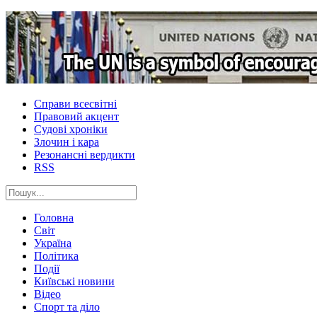
Справи всесвітні
Правовий акцент
Судові хроніки
Злочин і кара
Резонансні вердикти
RSS
Головна
Світ
Україна
Політика
Події
Київські новини
Відео
Спорт та діло