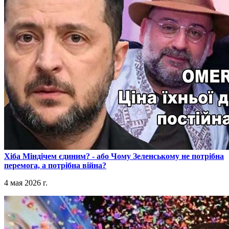
​Хіба Міндічем єдиним? - або Чому Зеленському не потрібна
перемога, а потрібна війна?
4 мая 2026 г.