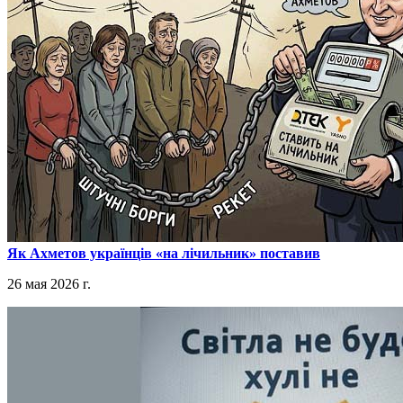
​Як Ахметов українців «на лічильник» поставив
26 мая 2026 г.