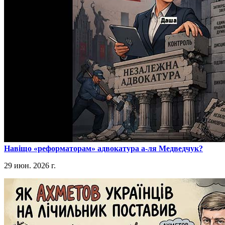
​Навіщо «реформаторам» адвокатура а-ля Медведчук?
29 июн. 2026 г.