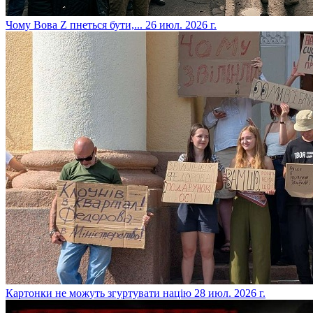
​Чому Вова Z пнеться бути,...
26 июл. 2026 г.
​Картонки не можуть згуртувати націю
28 июл. 2026 г.