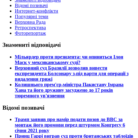
Відомі позивачі
Интернет-конфлікти
Популярні теми
Верховна Рада
Ретроспектива
Фоторепортаж
Знамениті відповідачі
​Мільярдер проти президента: чи опиниться Ілон
Маск у мексиканському суді?
​Верховний суд Бразилії дозволив вивести
експрезидента Болсонару з-під варти для операції з
видалення грижі
​Колишнього прем'єр-міністра Пакистану Імрана
Хана та його дружину засуджено до 17 років
тюремного ув'язнення
Відомі позивачі
​Трамп заявив про намір подати позов до ВВС за
монтаж його промови перед штурмом Конгресу 6
січня 2021 року
​Принц Гаррі виграв суд проти британських таблоїдів