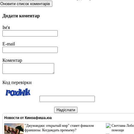
Оновити список коментарів
Додати коментар
Ім'я
E-mail
Коментар
Код перевірки
Надіслати
Новости от
Киноафиша.юа
"Джуманджи: открытый мир" станет финалом
Светлана Лобо
франшизы. Когдаждать премьему?
помощи