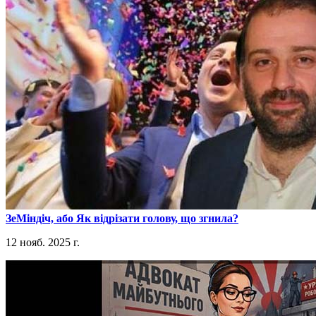
​ЗеМіндіч, або Як відрізати голову, що згнила?
12 нояб. 2025 г.