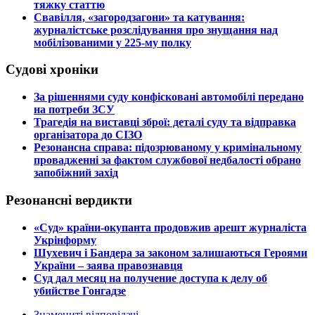
тяжку статтю
​Свавілля, «загородзагони» та катування:
журналістське розслідування про знущання над
мобілізованими у 225-му полку
Судові хроніки
​За рішеннями суду конфісковані автомобілі передано
на потреби ЗСУ
​Трагедія на виставці зброї: деталі суду та відправка
організатора до СІЗО
​Резонансна справа: підозрюваному у кримінальному
провадженні за фактом службової недбалості обрано
запобіжний захід
Резонансні вердикти
​«Суд» країни-окупанта продовжив арешт журналіста
Укрінформу
Шухевич і Бандера за законом залишаються Героями
України – заява правознавця
Суд дал месяц на получение доступа к делу об
убийстве Гонгадзе
Знамениті відповідачі