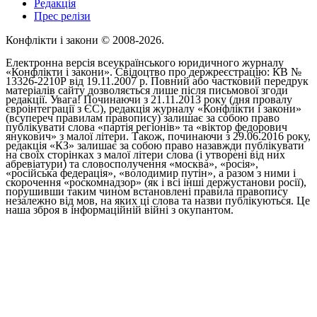
Редакція
Прес релізи
Конфлікти і закони © 2008-2026.
Електронна версія всеукраїнського юридичного журналу
«Конфлікти і закони». Свідоцтво про держреєстрацію: КВ №
13326-2210Р від 19.11.2007 р. Повний або частковий передрук
матеріалів сайту дозволяється лише після письмової згоди
редакції. Увага! Починаючи з 21.11.2013 року (дня провалу
євроінтеграції з ЄС), редакція журналу «Конфлікти і закони»
(всупереч правилам правопису) залишає за собою право
публікувати слова «партія регіонів» та «віктор федорович
янукович» з малої літери. Також, починаючи з 29.06.2016 року,
редакція «КЗ» залишає за собою право назавжди публікувати
на своїх сторінках з малої літери слова (і утворені від них
абревіатури) та словосполучення «москва», «росія»,
«російська федерація», «володимир путін», а разом з ними і
скорочення «роскомнадзор» (як і всі інші держустанови росії),
порушивши таким чином встановлені правила правопису
незалежно від мов, на яких ці слова та назви публікуються. Це
наша зброя в інформаційній війні з окупантом.