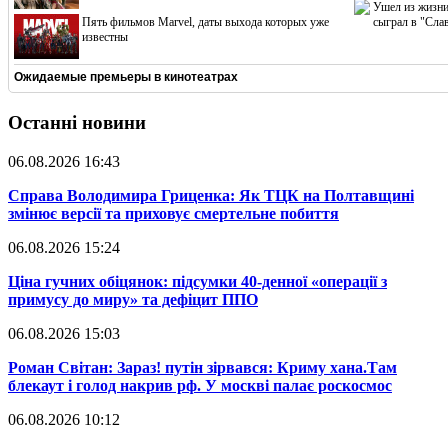
Ушел из жизни
Пять фильмов Marvel, даты выхода которых уже
сыграл в "Сла
известны
Ожидаемые премьеры в кинотеатрах
Останні новини
06.08.2026 16:43
​Справа Володимира Гриценка: Як ТЦК на Полтавщині
змінює версії та приховує смертельне побиття
06.08.2026 15:24
​Ціна гучних обіцянок: підсумки 40-денної «операції з
примусу до миру» та дефіцит ППО
06.08.2026 15:03
​Роман Світан: Зараз! путін зірвався: Криму хана.Там
блекаут і голод накрив рф. У москві палає роскосмос
06.08.2026 10:12