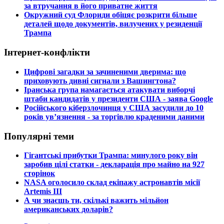
за втручання в його приватне життя
​Окружний суд Флориди обіцяє розкрити більше
деталей щодо документів, вилучених у резиденції
Трампа
Інтернет-конфлікти
​Цифрові загадки за зачиненими дверима: що
приховують дивні сигнали з Вашингтона?
​Іранська група намагається атакувати виборчі
штаби кандидатів у президенти США - заява Google
​Російського кіберзлочинця у США засудили до 10
років ув’язнення - за торгівлю краденими даними
Популярні теми
​Гігантські прибутки Трампа: минулого року він
заробив цілі статки - декларація про майно на 927
сторінок
​NASA оголосило склад екіпажу астронавтів місії
Artemis III
​А чи знаєшь ти, скількі важить мільйон
американських доларів?