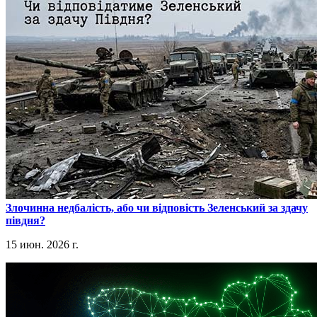
​Злочинна недбалість, або чи відповість Зеленський за здачу
півдня?
15 июн. 2026 г.