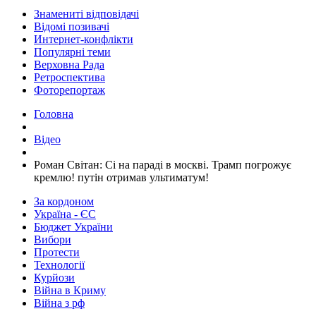
Знамениті відповідачі
Відомі позивачі
Интернет-конфлікти
Популярні теми
Верховна Рада
Ретроспектива
Фоторепортаж
Головна
Відео
​Роман Світан: Сі на параді в москві. Трамп погрожує
кремлю! путін отримав ультиматум!
За кордоном
Україна - ЄС
Бюджет України
Вибори
Протести
Технології
Курйози
Війна в Криму
Війна з рф