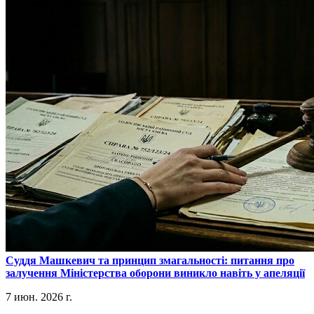
​Суддя Машкевич та принцип змагальності: питання про
залучення Міністерства оборони виникло навіть у апеляції
7 июн. 2026 г.