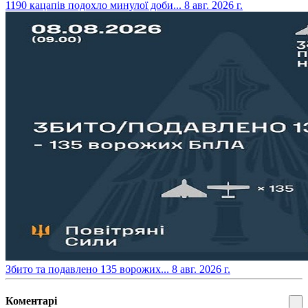
​1190 кацапів подохло минулої доби...
8 авг. 2026 г.
​Збито та подавлено 135 ворожих...
8 авг. 2026 г.
Коментарі