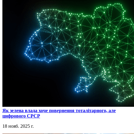
​Як зелена влада хоче повернення тоталітарного, але
цифрового СРСР
18 нояб. 2025 г.