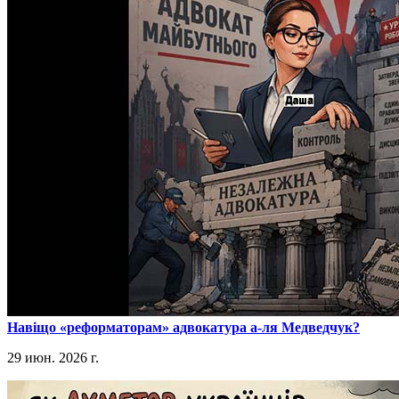
​Навіщо «реформаторам» адвокатура а-ля Медведчук?
29 июн. 2026 г.