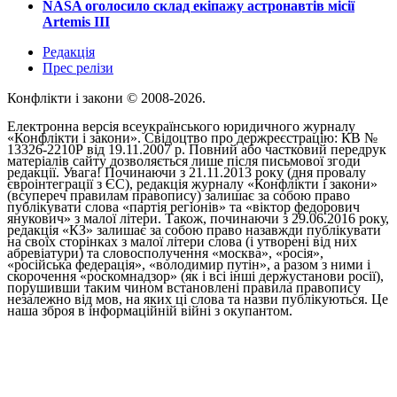
​NASA оголосило склад екіпажу астронавтів місії
Artemis III
Редакція
Прес релізи
Конфлікти і закони © 2008-2026.
Електронна версія всеукраїнського юридичного журналу
«Конфлікти і закони». Свідоцтво про держреєстрацію: КВ №
13326-2210Р від 19.11.2007 р. Повний або частковий передрук
матеріалів сайту дозволяється лише після письмової згоди
редакції. Увага! Починаючи з 21.11.2013 року (дня провалу
євроінтеграції з ЄС), редакція журналу «Конфлікти і закони»
(всупереч правилам правопису) залишає за собою право
публікувати слова «партія регіонів» та «віктор федорович
янукович» з малої літери. Також, починаючи з 29.06.2016 року,
редакція «КЗ» залишає за собою право назавжди публікувати
на своїх сторінках з малої літери слова (і утворені від них
абревіатури) та словосполучення «москва», «росія»,
«російська федерація», «володимир путін», а разом з ними і
скорочення «роскомнадзор» (як і всі інші держустанови росії),
порушивши таким чином встановлені правила правопису
незалежно від мов, на яких ці слова та назви публікуються. Це
наша зброя в інформаційній війні з окупантом.