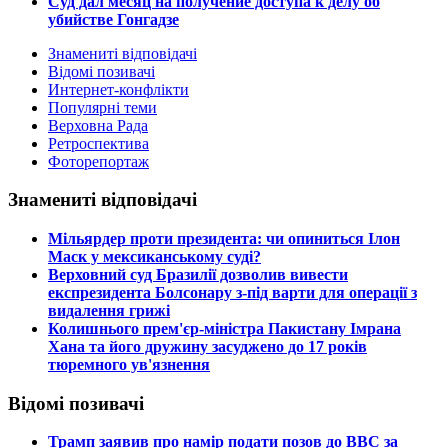
Суд дал месяц на получение доступа к делу об
убийстве Гонгадзе
Знамениті відповідачі
Відомі позивачі
Интернет-конфлікти
Популярні теми
Верховна Рада
Ретроспектива
Фоторепортаж
Знамениті відповідачі
​Мільярдер проти президента: чи опиниться Ілон
Маск у мексиканському суді?
​Верховний суд Бразилії дозволив вивести
експрезидента Болсонару з-під варти для операції з
видалення грижі
​Колишнього прем'єр-міністра Пакистану Імрана
Хана та його дружину засуджено до 17 років
тюремного ув'язнення
Відомі позивачі
​Трамп заявив про намір подати позов до ВВС за