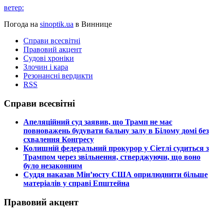
ветер:
Погода на
sinoptik.ua
в Виннице
Справи всесвітні
Правовий акцент
Судові хроніки
Злочин і кара
Резонансні вердикти
RSS
Справи всесвітні
​Апеляційний суд заявив, що Трамп не має
повноважень будувати бальну залу в Білому домі без
схвалення Конгресу
​Колишній федеральний прокурор у Сіетлі судиться з
Трампом через звільнення, стверджуючи, що воно
було незаконним
​Суддя наказав Мін’юсту США оприлюднити більше
матеріалів у справі Епштейна
Правовий акцент