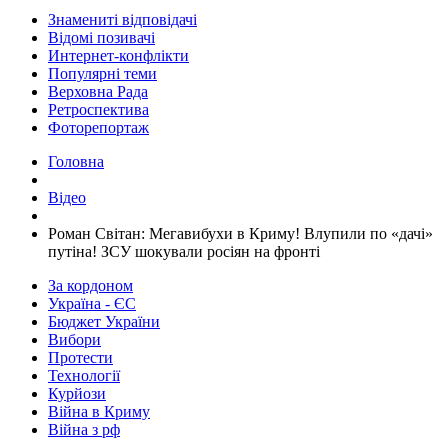
Знамениті відповідачі
Відомі позивачі
Интернет-конфлікти
Популярні теми
Верховна Рада
Ретроспектива
Фоторепортаж
Головна
Відео
​Роман Світан: Мегавибухи в Криму! Влупили по «дачі»
путіна! ЗСУ шокували росіян на фронті
За кордоном
Україна - ЄС
Бюджет України
Вибори
Протести
Технології
Курйози
Війна в Криму
Війна з рф