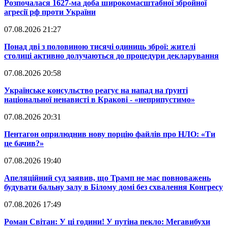
​Розпочалася 1627-ма доба широкомасштабної збройної
агресії рф проти України
07.08.2026 21:27
​Понад дві з половиною тисячі одиниць зброї: жителі
столиці активно долучаються до процедури декларування
07.08.2026 20:58
​Українське консульство реагує на напад на ґрунті
національної ненависті в Кракові - «неприпустимо»
07.08.2026 20:31
​Пентагон оприлюднив нову порцію файлів про НЛО: «Ти
це бачив?»
07.08.2026 19:40
​Апеляційний суд заявив, що Трамп не має повноважень
будувати бальну залу в Білому домі без схвалення Конгресу
07.08.2026 17:49
​Роман Світан: У ці години! У путіна пекло: Мегавибухи