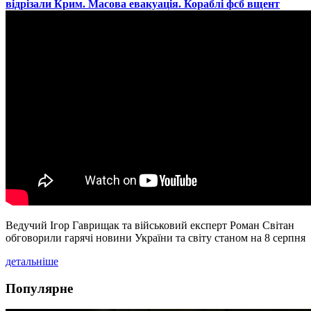
відрізали Крим. Масова евакуація. Кораблі фсб вщент
Ведучий Ігор Гаврищак та військовий експерт Роман Світан
обговорили гарячі новини України та світу станом на 8 серпня
детальніше
Популярне