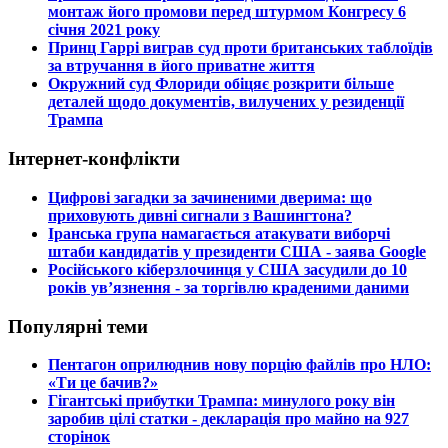
монтаж його промови перед штурмом Конгресу 6
січня 2021 року
​Принц Гаррі виграв суд проти британських таблоїдів
за втручання в його приватне життя
​Окружний суд Флориди обіцяє розкрити більше
деталей щодо документів, вилучених у резиденції
Трампа
Інтернет-конфлікти
​Цифрові загадки за зачиненими дверима: що
приховують дивні сигнали з Вашингтона?
​Іранська група намагається атакувати виборчі
штаби кандидатів у президенти США - заява Google
​Російського кіберзлочинця у США засудили до 10
років ув’язнення - за торгівлю краденими даними
Популярні теми
​Пентагон оприлюднив нову порцію файлів про НЛО:
«Ти це бачив?»
​Гігантські прибутки Трампа: минулого року він
заробив цілі статки - декларація про майно на 927
сторінок