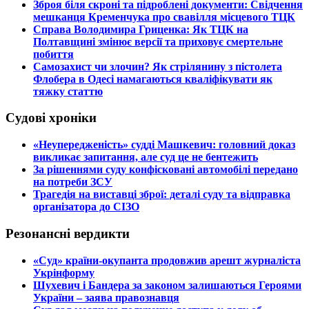
​Зброя біля скроні та підроблені документи: Свідчення
мешканця Кременчука про свавілля місцевого ТЦК
​Справа Володимира Гриценка: Як ТЦК на
Полтавщині змінює версії та приховує смертельне
побиття
​Самозахист чи злочин? Як стрілянину з пістолета
Флобера в Одесі намагаються кваліфікувати як
тяжку статтю
Судові хроніки
​«Неупередженість» судді Машкевич: головний доказ
викликає запитання, але суд це не бентежить
​За рішеннями суду конфісковані автомобілі передано
на потреби ЗСУ
​Трагедія на виставці зброї: деталі суду та відправка
організатора до СІЗО
Резонансні вердикти
​«Суд» країни-окупанта продовжив арешт журналіста
Укрінформу
Шухевич і Бандера за законом залишаються Героями
України – заява правознавця