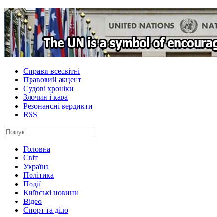
Справи всесвітні
Правовий акцент
Судові хроніки
Злочин і кара
Резонансні вердикти
RSS
Головна
Світ
Україна
Політика
Події
Київські новини
Відео
Спорт та діло