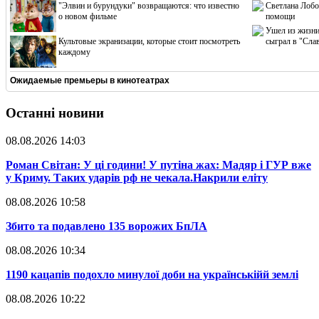
"Элвин и бурундуки" возвращаются: что известно
Светлана Лобо
о новом фильме
помощи
Ушел из жизни
Культовые экранизации, которые стоит посмотреть
сыграл в "Сла
каждому
Ожидаемые премьеры в кинотеатрах
Останні новини
08.08.2026 14:03
​Роман Світан: У ці години! У путіна жах: Мадяр і ГУР вже
у Криму. Таких ударів рф не чекала.Накрили еліту
08.08.2026 10:58
​Збито та подавлено 135 ворожих БпЛА
08.08.2026 10:34
​1190 кацапів подохло минулої доби на українськійй землі
08.08.2026 10:22