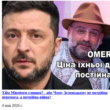
​Хіба Міндічем єдиним? - або Чому Зеленському не потрібна
перемога, а потрібна війна?
4 мая 2026 г.