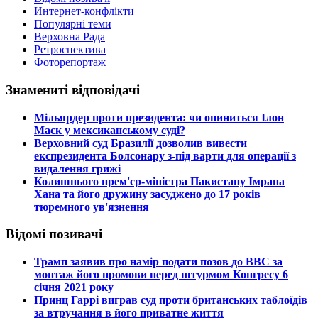
Интернет-конфлікти
Популярні теми
Верховна Рада
Ретроспектива
Фоторепортаж
Знамениті відповідачі
​Мільярдер проти президента: чи опиниться Ілон
Маск у мексиканському суді?
​Верховний суд Бразилії дозволив вивести
експрезидента Болсонару з-під варти для операції з
видалення грижі
​Колишнього прем'єр-міністра Пакистану Імрана
Хана та його дружину засуджено до 17 років
тюремного ув'язнення
Відомі позивачі
​Трамп заявив про намір подати позов до ВВС за
монтаж його промови перед штурмом Конгресу 6
січня 2021 року
​Принц Гаррі виграв суд проти британських таблоїдів
за втручання в його приватне життя