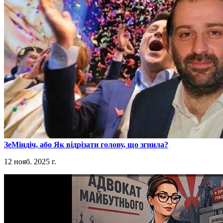
​ЗеМіндіч, або Як відрізати голову, що згнила?
12 нояб. 2025 г.