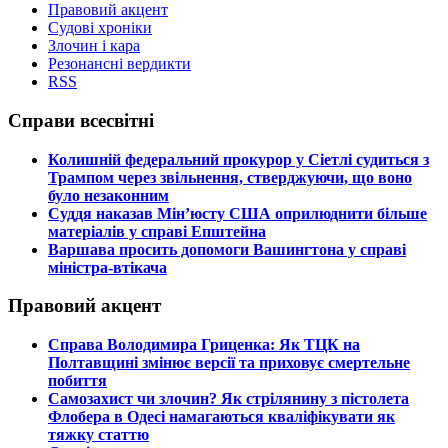
Правовий акцент
Судові хроніки
Злочин і кара
Резонансні вердикти
RSS
Справи всесвітні
​Колишній федеральний прокурор у Сіетлі судиться з
Трампом через звільнення, стверджуючи, що воно
було незаконним
​Суддя наказав Мін’юсту США оприлюднити більше
матеріалів у справі Епштейна
​Варшава просить допомоги Вашингтона у справі
міністра-втікача
Правовий акцент
​Справа Володимира Гриценка: Як ТЦК на
Полтавщині змінює версії та приховує смертельне
побиття
​Самозахист чи злочин? Як стрілянину з пістолета
Флобера в Одесі намагаються кваліфікувати як
тяжку статтю