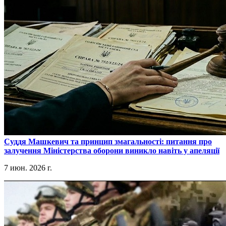
​Суддя Машкевич та принцип змагальності: питання про
залучення Міністерства оборони виникло навіть у апеляції
7 июн. 2026 г.