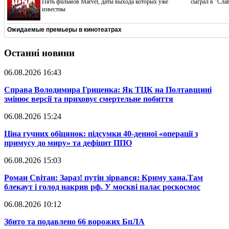
Пять фильмов Marvel, даты выхода которых уже
сыграл в "Сла
известны
Ожидаемые премьеры в кинотеатрах
Останні новини
06.08.2026 16:43
​Справа Володимира Гриценка: Як ТЦК на Полтавщині
змінює версії та приховує смертельне побиття
06.08.2026 15:24
​Ціна гучних обіцянок: підсумки 40-денної «операції з
примусу до миру» та дефіцит ППО
06.08.2026 15:03
​Роман Світан: Зараз! путін зірвався: Криму хана.Там
блекаут і голод накрив рф. У москві палає роскосмос
06.08.2026 10:12
​Збито та подавлено 66 ворожих БпЛА