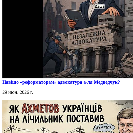
​Навіщо «реформаторам» адвокатура а-ля Медведчук?
29 июн. 2026 г.