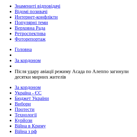
Знамениті відповідачі
Відомі позивачі
Интернет-конфлікти
Популярні теми
Верховна Рада
Ретроспектива
Фоторепортаж
Головна
За кордоном
Після удару авіації режиму Асада по Алеппо загинули
десятки мирних жителів
За кордоном
Україна - ЄС
Бюджет України
Вибори
Протести
Технології
Курйози
Війна в Криму
Війна з рф