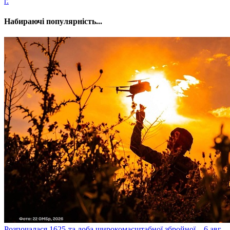
г.
Набираючі популярність...
​Розпочалася 1625-та доба широкомасштабної збройної...
6 авг.