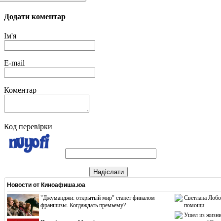
Додати коментар
Ім'я
E-mail
Коментар
Код перевірки
Надіслати
Новости от
Киноафиша.юа
"Джуманджи: открытый мир" станет финалом
Светлана Лобо
франшизы. Когдаждать премьему?
помощи
Ушел из жизни