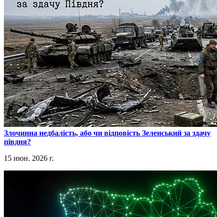
​Злочинна недбалість, або чи відповість Зеленський за здачу
півдня?
15 июн. 2026 г.