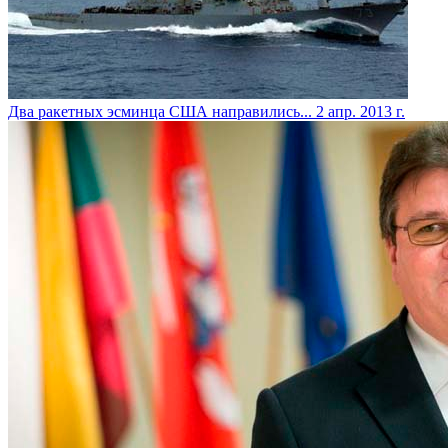
Два ракетных эсминца США направились...
2 апр. 2013 г.