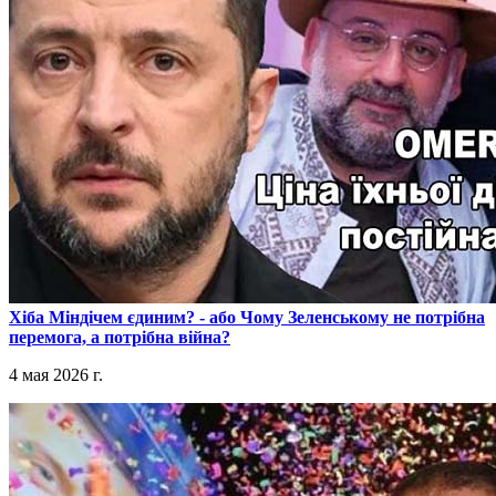
​Хіба Міндічем єдиним? - або Чому Зеленському не потрібна
перемога, а потрібна війна?
4 мая 2026 г.