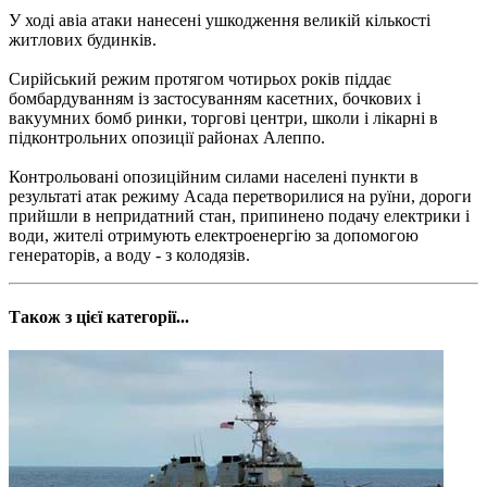
У ході авіа атаки нанесені ушкодження великій кількості
житлових будинків.
Сирійський режим протягом чотирьох років піддає
бомбардуванням із застосуванням касетних, бочкових і
вакуумних бомб ринки, торгові центри, школи і лікарні в
підконтрольних опозиції районах Алеппо.
Контрольовані опозиційним силами населені пункти в
результаті атак режиму Асада перетворилися на руїни, дороги
прийшли в непридатний стан, припинено подачу електрики і
води, жителі отримують електроенергію за допомогою
генераторів, а воду - з колодязів.
Також з цієї категорії...