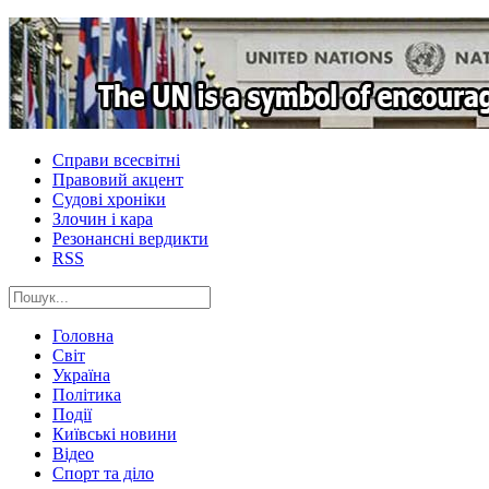
Справи всесвітні
Правовий акцент
Судові хроніки
Злочин і кара
Резонансні вердикти
RSS
Головна
Світ
Україна
Політика
Події
Київські новини
Відео
Спорт та діло