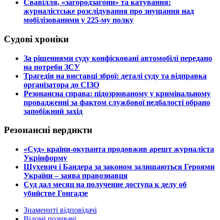
​Свавілля, «загородзагони» та катування:
журналістське розслідування про знущання над
мобілізованими у 225-му полку
Судові хроніки
​За рішеннями суду конфісковані автомобілі передано
на потреби ЗСУ
​Трагедія на виставці зброї: деталі суду та відправка
організатора до СІЗО
​Резонансна справа: підозрюваному у кримінальному
провадженні за фактом службової недбалості обрано
запобіжний захід
Резонансні вердикти
​«Суд» країни-окупанта продовжив арешт журналіста
Укрінформу
Шухевич і Бандера за законом залишаються Героями
України – заява правознавця
Суд дал месяц на получение доступа к делу об
убийстве Гонгадзе
Знамениті відповідачі
Відомі позивачі