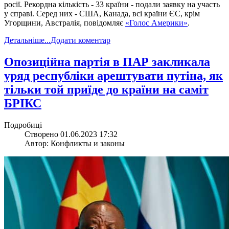
росії. Рекордна кількість - 33 країни - подали заявку на участь
у справі. Серед них - США, Канада, всі країни ЄС, крім
Угорщини, Австралія, повідомляє
«Голос Америки»
.
Детальніше...
Додати коментар
​Опозиційна партія в ПАР закликала
уряд республіки арештувати путіна, як
тільки той приїде до країни на саміт
БРІКС
Подробиці
Створено 01.06.2023 17:32
Автор: Конфликты и законы