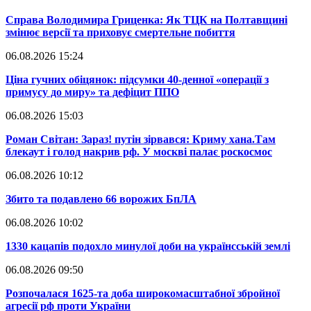
​Справа Володимира Гриценка: Як ТЦК на Полтавщині
змінює версії та приховує смертельне побиття
06.08.2026 15:24
​Ціна гучних обіцянок: підсумки 40-денної «операції з
примусу до миру» та дефіцит ППО
06.08.2026 15:03
​Роман Світан: Зараз! путін зірвався: Криму хана.Там
блекаут і голод накрив рф. У москві палає роскосмос
06.08.2026 10:12
​Збито та подавлено 66 ворожих БпЛА
06.08.2026 10:02
​1330 кацапів подохло минулої доби на українсській землі
06.08.2026 09:50
​Розпочалася 1625-та доба широкомасштабної збройної
агресії рф проти України