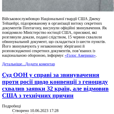
Військовослужбовцю Національної гвардії США Джеку
Тейшейрі, підозрюваному в організації витоку секретних
документів Пентагону, висунули офіційні звинувачення. Як
повідомило Міністерство юстиції США, присяжні, які
розглянули докази, подані слідством, 15 червня схвалили
обвинувальний документ, що складається із шести пунктів.
Його звинувачують у незаконному зберіганні й
розповсюдженні секретних документів, пов’язаних із
національною обороною, інформує
«Голос Америки»
.
Детальніше...
Додати коментар
​Суд ООН у справі за звинувачення
проти росії щодо конвенції з геноциду
схвалив заявки 32 країн, але відмовив
США з технічних причин
Подробиці
Створено 10.06.2023 17:28