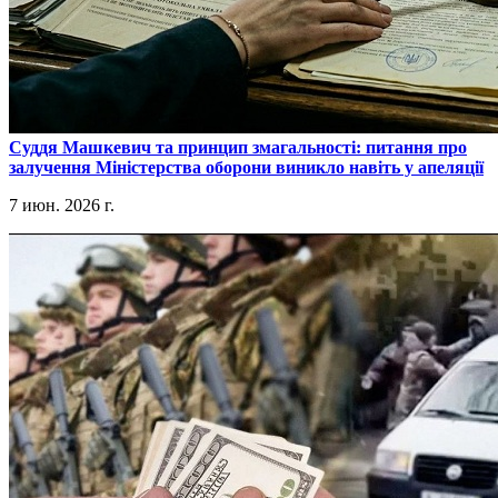
​Суддя Машкевич та принцип змагальності: питання про
залучення Міністерства оборони виникло навіть у апеляції
7 июн. 2026 г.