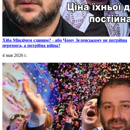
​Хіба Міндічем єдиним? - або Чому Зеленському не потрібна
перемога, а потрібна війна?
4 мая 2026 г.