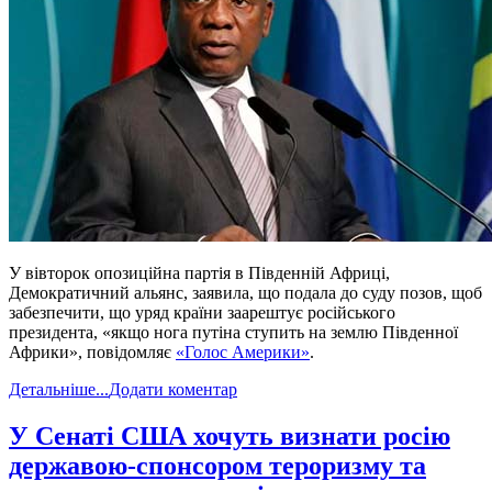
У вівторок опозиційна партія в Південній Африці,
Демократичний альянс, заявила, що подала до суду позов, щоб
забезпечити, що уряд країни заарештує російського
президента, «якщо нога путіна ступить на землю Південної
Африки», повідомляє
«Голос Америки»
.
Детальніше...
Додати коментар
​У Сенаті США хочуть визнати росію
державою-спонсором тероризму та