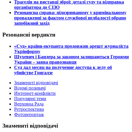
​Трагедія на виставці зброї: деталі суду та відправка
організатора до СІЗО
​Резонансна справа: підозрюваному у кримінальному
провадженні за фактом службової недбалості обрано
запобіжний захід
Резонансні вердикти
​«Суд» країни-окупанта продовжив арешт журналіста
Укрінформу
Шухевич і Бандера за законом залишаються Героями
України – заява правознавця
Суд дал месяц на получение доступа к делу об
убийстве Гонгадзе
Знамениті відповідачі
Відомі позивачі
Интернет-конфлікти
Популярні теми
Верховна Рада
Ретроспектива
Фоторепортаж
Знамениті відповідачі