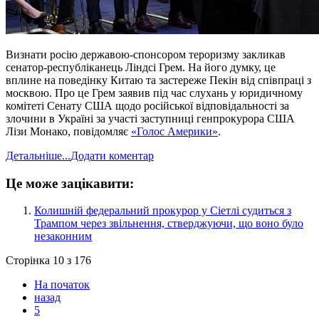
Визнати росію державою-спонсором тероризму закликав
сенатор-республіканець Ліндсі Грем. На його думку, це
вплине на поведінку Китаю та застереже Пекін від співпраці з
москвою. Про це Грем заявив під час слухань у юридичному
комітеті Сенату США щодо російської відповідальності за
злочини в Україні за участі заступниці генпрокурора США
Лізи Монако, повідомляє
«Голос Америки»
.
Детальніше...
Додати коментар
Це може зацікавити:
​Колишній федеральний прокурор у Сіетлі судиться з
Трампом через звільнення, стверджуючи, що воно було
незаконним
Сторінка 10 з 176
На початок
назад
5