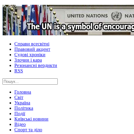
Справи всесвітні
Правовий акцент
Судові хроніки
Злочин і кара
Резонансні вердикти
RSS
Головна
Світ
Україна
Політика
Події
Київські новини
Відео
Спорт та діло