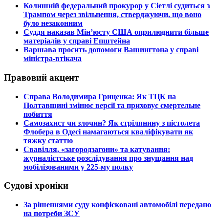
​Колишній федеральний прокурор у Сіетлі судиться з
Трампом через звільнення, стверджуючи, що воно
було незаконним
​Суддя наказав Мін’юсту США оприлюднити більше
матеріалів у справі Епштейна
​Варшава просить допомоги Вашингтона у справі
міністра-втікача
Правовий акцент
​Справа Володимира Гриценка: Як ТЦК на
Полтавщині змінює версії та приховує смертельне
побиття
​Самозахист чи злочин? Як стрілянину з пістолета
Флобера в Одесі намагаються кваліфікувати як
тяжку статтю
​Свавілля, «загородзагони» та катування:
журналістське розслідування про знущання над
мобілізованими у 225-му полку
Судові хроніки
​За рішеннями суду конфісковані автомобілі передано
на потреби ЗСУ