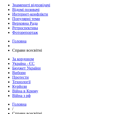
Знамениті відповідачі
Відомі позивачі
Интернет-конфлікти
Популярні теми
Верховна Рада
Ретроспектива
Фоторепортаж
Головна
Справи всесвітні
За кордоном
Україна - ЄС
Бюджет України
Вибори
Протести
Технології
Курйози
Війна в Криму
Війна з рф
Головна
/
Справи всесвітні