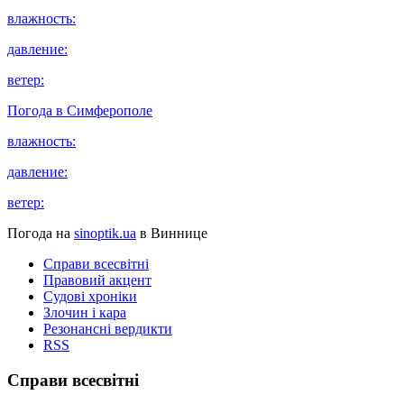
влажность:
давление:
ветер:
Погода в
Симферополе
влажность:
давление:
ветер:
Погода на
sinoptik.ua
в Виннице
Справи всесвітні
Правовий акцент
Судові хроніки
Злочин і кара
Резонансні вердикти
RSS
Справи всесвітні