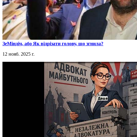
​ЗеМіндіч, або Як відрізати голову, що згнила?
12 нояб. 2025 г.