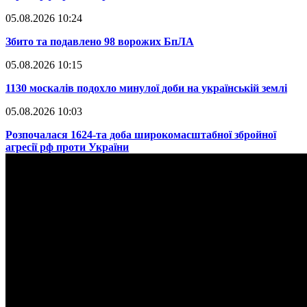
05.08.2026 10:24
​Збито та подавлено 98 ворожих БпЛА
05.08.2026 10:15
​1130 москалів подохло минулої доби на українській землі
05.08.2026 10:03
​Розпочалася 1624-та доба широкомасштабної збройної
агресії рф проти України