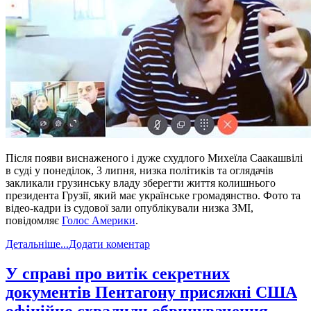
Після появи виснаженого і дуже схудлого Михеїла Саакашвілі
в суді у понеділок, 3 липня, низка політиків та оглядачів
закликали грузинську владу зберегти життя колишнього
президента Грузії, який має українське громадянство. Фото та
відео-кадри із судової зали опублікували низка ЗМІ,
повідомляє
Голос Америки
.
Детальніше...
Додати коментар
​У справі про витік секретних
документів Пентагону присяжні США
офіційно схвалили обвинувачення