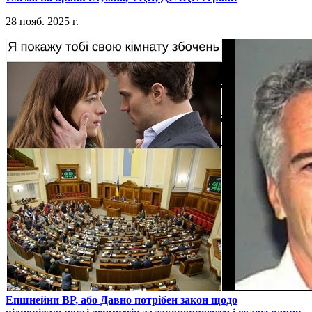
28 нояб. 2025 г.
​Епшнейни ВР, або Давно потрібен закон щодо