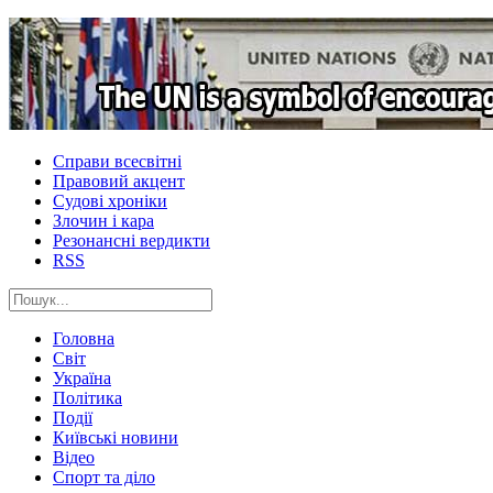
Справи всесвітні
Правовий акцент
Судові хроніки
Злочин і кара
Резонансні вердикти
RSS
Головна
Світ
Україна
Політика
Події
Київські новини
Відео
Спорт та діло