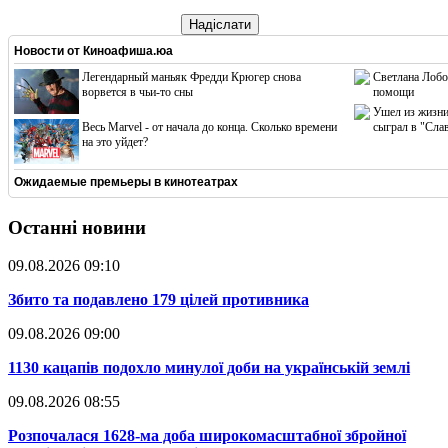
Надіслати
Новости от
Киноафиша.юа
Легендарный маньяк Фредди Крюгер снова
Светлана Лобо
ворвется в чьи-то сны
помощи
Ушел из жизни
Весь Marvel - от начала до конца. Сколько времени
сыграл в "Сла
на это уйдет?
Ожидаемые премьеры в кинотеатрах
Останні новини
09.08.2026 09:10
​Збито та подавлено 179 цілей противника
09.08.2026 09:00
​1130 кацапів подохло минулої доби на українській землі
09.08.2026 08:55
​Розпочалася 1628-ма доба широкомасштабної збройної