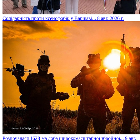
​Солідарність проти ксенофобії: у Варшаві...
8 авг. 2026 г.
​Розпочалася 1628-ма доба широкомасштабної збройної...
9 авг.