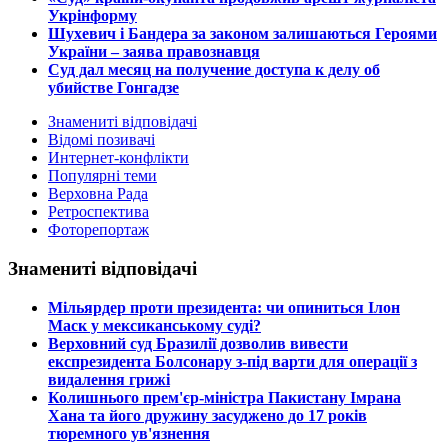
Укрінформу
Шухевич і Бандера за законом залишаються Героями
України – заява правознавця
Суд дал месяц на получение доступа к делу об
убийстве Гонгадзе
Знамениті відповідачі
Відомі позивачі
Интернет-конфлікти
Популярні теми
Верховна Рада
Ретроспектива
Фоторепортаж
Знамениті відповідачі
​Мільярдер проти президента: чи опиниться Ілон
Маск у мексиканському суді?
​Верховний суд Бразилії дозволив вивести
експрезидента Болсонару з-під варти для операції з
видалення грижі
​Колишнього прем'єр-міністра Пакистану Імрана
Хана та його дружину засуджено до 17 років
тюремного ув'язнення