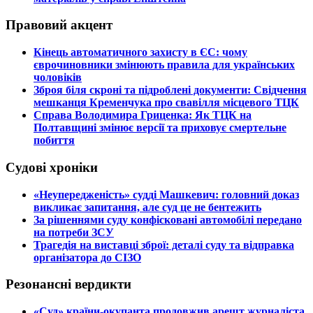
Правовий акцент
​Кінець автоматичного захисту в ЄС: чому
єврочиновники змінюють правила для українських
чоловіків
​Зброя біля скроні та підроблені документи: Свідчення
мешканця Кременчука про свавілля місцевого ТЦК
​Справа Володимира Гриценка: Як ТЦК на
Полтавщині змінює версії та приховує смертельне
побиття
Судові хроніки
​«Неупередженість» судді Машкевич: головний доказ
викликає запитання, але суд це не бентежить
​За рішеннями суду конфісковані автомобілі передано
на потреби ЗСУ
​Трагедія на виставці зброї: деталі суду та відправка
організатора до СІЗО
Резонансні вердикти
​«Суд» країни-окупанта продовжив арешт журналіста