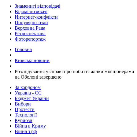
Знамениті відповідачі
Відомі позивачі
Интернет-конфлікти
Популярні теми
Верховна Рада
Ретроспектива
Фоторепортаж
Головна
Київські новини
Розслідування у справі про побиття жінки міліціонерами
на Оболоні завершено
За кордоном
Україна - ЄС
Бюджет України
Вибори
Протести
Технології
Курйози
Війна в Криму
Війна з рф