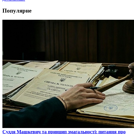
Популярне
​Суддя Машкевич та принцип змагальності: питання про