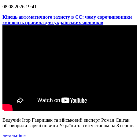
08.08.2026 19:41
​Кінець автоматичного захисту в ЄС: чому єврочиновники
змінюють правила для українських чоловіків
Ведучий Ігор Гаврищак та військовий експерт Роман Світан
обговорили гарячі новини України та світу станом на 8 серпня
детальніше