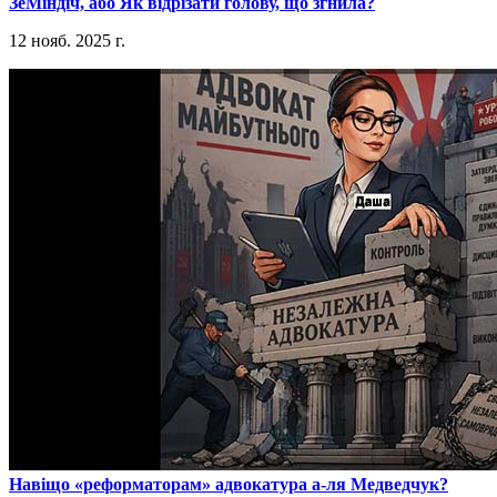
​ЗеМіндіч, або Як відрізати голову, що згнила?
12 нояб. 2025 г.
​Навіщо «реформаторам» адвокатура а-ля Медведчук?