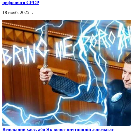
цифрового СРСР
18 нояб. 2025 г.
​Керований хаос, або Як ворог внутрішній допомагає