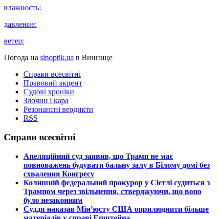
влажность:
давление:
ветер:
Погода на
sinoptik.ua
в Виннице
Справи всесвітні
Правовий акцент
Судові хроніки
Злочин і кара
Резонансні вердикти
RSS
Справи всесвітні
​Апеляційний суд заявив, що Трамп не має
повноважень будувати бальну залу в Білому домі без
схвалення Конгресу
​Колишній федеральний прокурор у Сіетлі судиться з
Трампом через звільнення, стверджуючи, що воно
було незаконним
​Суддя наказав Мін’юсту США оприлюднити більше
матеріалів у справі Епштейна