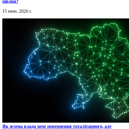
півдня?
15 июн. 2026 г.
​Як зелена влада хоче повернення тоталітарного, але