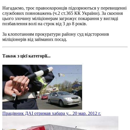
Нагадаємо, троє правоохоронців підозрюються у перевищенні
службових повноважень (ч.2 ст.365 КК України). За скоєння
цього злочину міліціонерам загрожує покарання у вигляді
позбавлення волі на строк від 3 до 8 років.
За клопотанням прокуратури району суд відсторонив
міліціонерів від займаних посад.
Також з цієї категорії...
Працівник ДАІ отримав хабара у...
20 мар. 2012 г.