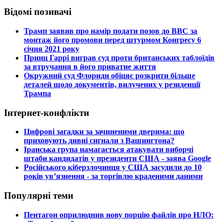
Відомі позивачі
​Трамп заявив про намір подати позов до ВВС за
монтаж його промови перед штурмом Конгресу 6
січня 2021 року
​Принц Гаррі виграв суд проти британських таблоїдів
за втручання в його приватне життя
​Окружний суд Флориди обіцяє розкрити більше
деталей щодо документів, вилучених у резиденції
Трампа
Інтернет-конфлікти
​Цифрові загадки за зачиненими дверима: що
приховують дивні сигнали з Вашингтона?
​Іранська група намагається атакувати виборчі
штаби кандидатів у президенти США - заява Google
​Російського кіберзлочинця у США засудили до 10
років ув’язнення - за торгівлю краденими даними
Популярні теми
​Пентагон оприлюднив нову порцію файлів про НЛО: