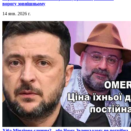
ворогу зовнішньому
14 янв. 2026 г.
​Хіба Міндічем єдиним? - або Чому Зеленському не потрібна