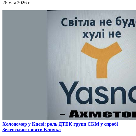
26 мая 2026 г.
​Холодомор у Києві: роль ДТЕК групи СКМ у спробі
Зеленського зняти Кличка