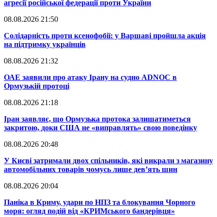
агресії російської федерації проти України
08.08.2026 21:50
​Солідарність проти ксенофобії: у Варшаві пройшла акція
на підтримку українців
08.08.2026 21:32
​ОАЕ заявили про атаку Ірану на судно ADNOC в
Ормузькій протоці
08.08.2026 21:18
​Іран заявляє, що Ормузька протока залишатиметься
закритою, доки США не «виправлять» свою поведінку
08.08.2026 20:48
​У Києві затримали двох спільників, які викрали з магазину
автомобільних товарів чомусь лише дев’ять шин
08.08.2026 20:04
Паніка в Криму, удари по НПЗ та блокування Чорного
моря: огляд подій від «КРИМського бандерівця»