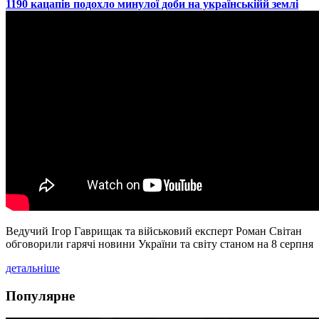
​1190 кацапів подохло минулої доби на українськійй землі
Ведучий Ігор Гаврищак та військовий експерт Роман Світан
обговорили гарячі новини України та світу станом на 8 серпня
детальніше
Популярне