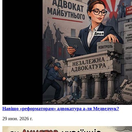
​Навіщо «реформаторам» адвокатура а-ля Медведчук?
29 июн. 2026 г.