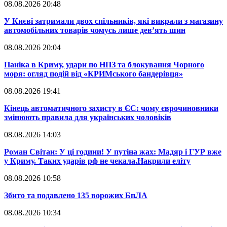
08.08.2026 20:48
​У Києві затримали двох спільників, які викрали з магазину
автомобільних товарів чомусь лише дев’ять шин
08.08.2026 20:04
Паніка в Криму, удари по НПЗ та блокування Чорного
моря: огляд подій від «КРИМського бандерівця»
08.08.2026 19:41
​Кінець автоматичного захисту в ЄС: чому єврочиновники
змінюють правила для українських чоловіків
08.08.2026 14:03
​Роман Світан: У ці години! У путіна жах: Мадяр і ГУР вже
у Криму. Таких ударів рф не чекала.Накрили еліту
08.08.2026 10:58
​Збито та подавлено 135 ворожих БпЛА
08.08.2026 10:34