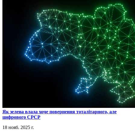
​Як зелена влада хоче повернення тоталітарного, але
цифрового СРСР
18 нояб. 2025 г.