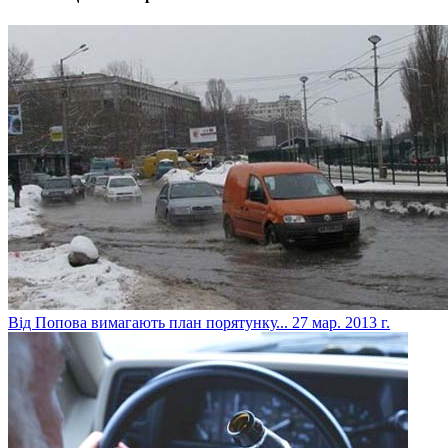
Від Попова вимагають план порятунку...
27 мар. 2013 г.