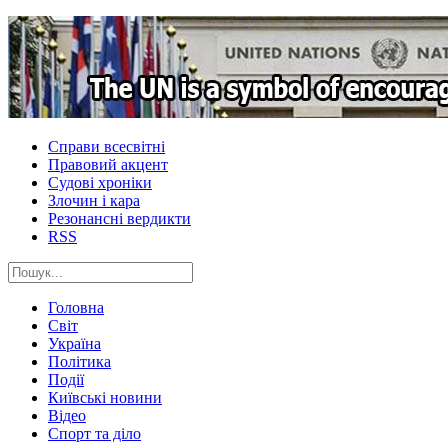
Справи всесвітні
Правовий акцент
Судові хроніки
Злочин і кара
Резонансні вердикти
RSS
Головна
Світ
Україна
Політика
Події
Київські новини
Відео
Спорт та діло