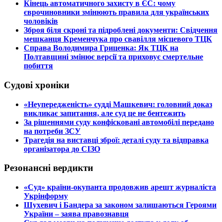
​Кінець автоматичного захисту в ЄС: чому
єврочиновники змінюють правила для українських
чоловіків
​Зброя біля скроні та підроблені документи: Свідчення
мешканця Кременчука про свавілля місцевого ТЦК
​Справа Володимира Гриценка: Як ТЦК на
Полтавщині змінює версії та приховує смертельне
побиття
Судові хроніки
​«Неупередженість» судді Машкевич: головний доказ
викликає запитання, але суд це не бентежить
​За рішеннями суду конфісковані автомобілі передано
на потреби ЗСУ
​Трагедія на виставці зброї: деталі суду та відправка
організатора до СІЗО
Резонансні вердикти
​«Суд» країни-окупанта продовжив арешт журналіста
Укрінформу
Шухевич і Бандера за законом залишаються Героями
України – заява правознавця