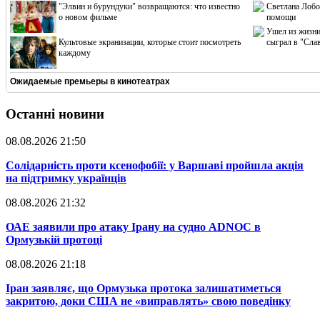
"Элвин и бурундуки" возвращаются: что известно
Светлана Лобо
о новом фильме
помощи
Ушел из жизни
Культовые экранизации, которые стоит посмотреть
сыграл в "Сла
каждому
Ожидаемые премьеры в кинотеатрах
Останні новини
08.08.2026 21:50
​Солідарність проти ксенофобії: у Варшаві пройшла акція
на підтримку українців
08.08.2026 21:32
​ОАЕ заявили про атаку Ірану на судно ADNOC в
Ормузькій протоці
08.08.2026 21:18
​Іран заявляє, що Ормузька протока залишатиметься
закритою, доки США не «виправлять» свою поведінку