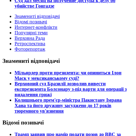
Суд дал месяц на получение доступа к делу об
убийстве Гонгадзе
Знамениті відповідачі
Відомі позивачі
Интернет-конфлікти
Популярні теми
Верховна Рада
Ретроспектива
Фоторепортаж
Знамениті відповідачі
​Мільярдер проти президента: чи опиниться Ілон
Маск у мексиканському суді?
​Верховний суд Бразилії дозволив вивести
експрезидента Болсонару з-під варти для операції з
видалення грижі
​Колишнього прем'єр-міністра Пакистану Імрана
Хана та його дружину засуджено до 17 років
тюремного ув'язнення
Відомі позивачі
​Трамп заявив про намір подати позов до ВВС за