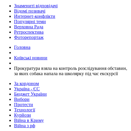
Знамениті відповідачі
Відомі позивачі
Интернет-конфлікти
Популярні теми
Верховна Рада
Ретроспектива
Фоторепортаж
Головна
Київські новини
Прокуратура взяла на контроль розслідування обставин,
за яких собака напала на школярку під час екскурсії
За кордоном
Україна - ЄС
Бюджет України
Вибори
Протести
Технології
Курйози
Війна в Криму
Війна з рф