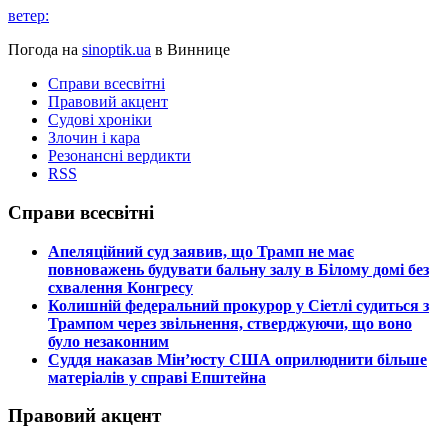
ветер:
Погода на
sinoptik.ua
в Виннице
Справи всесвітні
Правовий акцент
Судові хроніки
Злочин і кара
Резонансні вердикти
RSS
Справи всесвітні
​Апеляційний суд заявив, що Трамп не має
повноважень будувати бальну залу в Білому домі без
схвалення Конгресу
​Колишній федеральний прокурор у Сіетлі судиться з
Трампом через звільнення, стверджуючи, що воно
було незаконним
​Суддя наказав Мін’юсту США оприлюднити більше
матеріалів у справі Епштейна
Правовий акцент