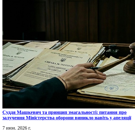
​Суддя Машкевич та принцип змагальності: питання про
залучення Міністерства оборони виникло навіть у апеляції
7 июн. 2026 г.