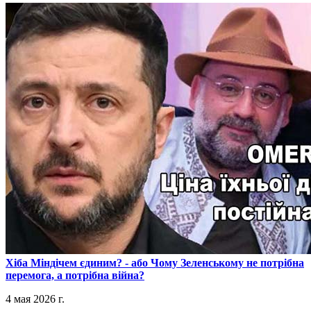
​Хіба Міндічем єдиним? - або Чому Зеленському не потрібна
перемога, а потрібна війна?
4 мая 2026 г.