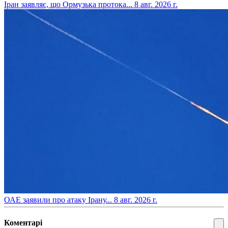
​Іран заявляє, що Ормузька протока...
8 авг. 2026 г.
​ОАЕ заявили про атаку Ірану...
8 авг. 2026 г.
Коментарі