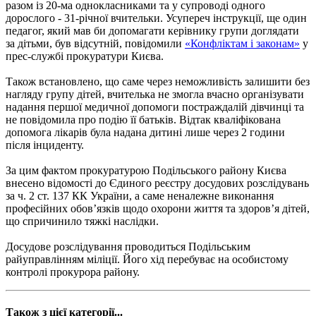
разом із 20-ма однокласниками та у супроводі одного
дорослого - 31-річної вчительки. Усупереч інструкції, ще один
педагог, який мав би допомагати керівнику групи доглядати
за дітьми, був відсутній, повідомили
«Конфліктам і законам»
у
прес-службі прокуратури Києва.
Також встановлено, що саме через неможливість залишити без
нагляду групу дітей, вчителька не змогла вчасно організувати
надання першої медичної допомоги постраждалій дівчинці та
не повідомила про подію її батьків. Відтак кваліфікована
допомога лікарів була надана дитині лише через 2 години
після інциденту.
За цим фактом прокуратурою Подільського району Києва
внесено відомості до Єдиного реєстру досудових розслідувань
за ч. 2 ст. 137 КК України, а саме неналежне виконання
професійних обов’язків щодо охорони життя та здоров’я дітей,
що спричинило тяжкі наслідки.
Досудове розслідування проводиться Подільським
райуправлінням міліції. Його хід перебуває на особистому
контролі прокурора району.
Також з цієї категорії...