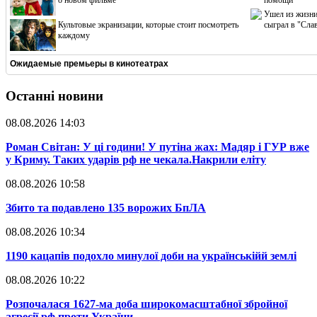
о новом фильме
помощи
Ушел из жизни
Культовые экранизации, которые стоит посмотреть
сыграл в "Сла
каждому
Ожидаемые премьеры в кинотеатрах
Останні новини
08.08.2026 14:03
​Роман Світан: У ці години! У путіна жах: Мадяр і ГУР вже
у Криму. Таких ударів рф не чекала.Накрили еліту
08.08.2026 10:58
​Збито та подавлено 135 ворожих БпЛА
08.08.2026 10:34
​1190 кацапів подохло минулої доби на українськійй землі
08.08.2026 10:22
​Розпочалася 1627-ма доба широкомасштабної збройної
агресії рф проти України