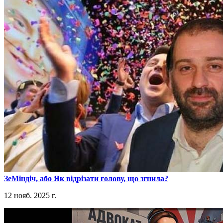
​ЗеМіндіч, або Як відрізати голову, що згнила?
12 нояб. 2025 г.