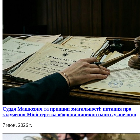
​Суддя Машкевич та принцип змагальності: питання про
залучення Міністерства оборони виникло навіть у апеляції
7 июн. 2026 г.