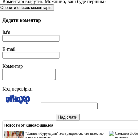
Коментарі відсутні. Можливо, ваш буде першим?
Оновити список коментарів
Додати коментар
Ім'я
E-mail
Коментар
Код перевірки
Надіслати
Новости от
Киноафиша.юа
"Элвин и бурундуки" возвращаются: что известно
Светлана Лобо