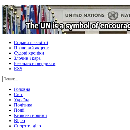
Справи всесвітні
Правовий акцент
Судові хроніки
Злочин і кара
Резонансні вердикти
RSS
Головна
Світ
Україна
Політика
Події
Київські новини
Відео
Спорт та діло