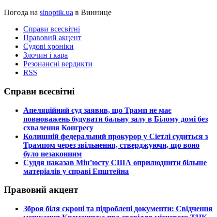
Погода на
sinoptik.ua
в Виннице
Справи всесвітні
Правовий акцент
Судові хроніки
Злочин і кара
Резонансні вердикти
RSS
Справи всесвітні
​Апеляційний суд заявив, що Трамп не має
повноважень будувати бальну залу в Білому домі без
схвалення Конгресу
​Колишній федеральний прокурор у Сіетлі судиться з
Трампом через звільнення, стверджуючи, що воно
було незаконним
​Суддя наказав Мін’юсту США оприлюднити більше
матеріалів у справі Епштейна
Правовий акцент
​Зброя біля скроні та підроблені документи: Свідчення