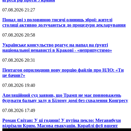
07.08.2026 21:27
​Понад дві з половиною тисячі одиниць зброї: жителі
столиці активно долучаються до процедури декларування
07.08.2026 20:58
​Українське консульство реагує на напад на ґрунті
національної ненависті в Кракові - «неприпустимо»
07.08.2026 20:31
​Пентагон оприлюднив нову порцію файлів про НЛО: «Ти
це бачив?»
07.08.2026 19:40
​Апеляційний суд заявив, що Трамп не має повноважень
будувати бальну залу в Білому домі без схвалення Конгресу
07.08.2026 17:49
​Роман Світан: У ці години! У путіна пекло: Мегавибухи
відрізали Крим. Масова евакуація. Кораблі фсб вщент