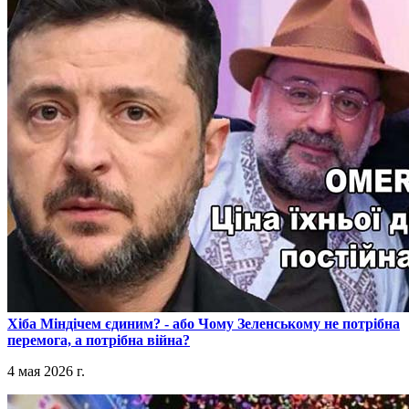
​Хіба Міндічем єдиним? - або Чому Зеленському не потрібна
перемога, а потрібна війна?
4 мая 2026 г.