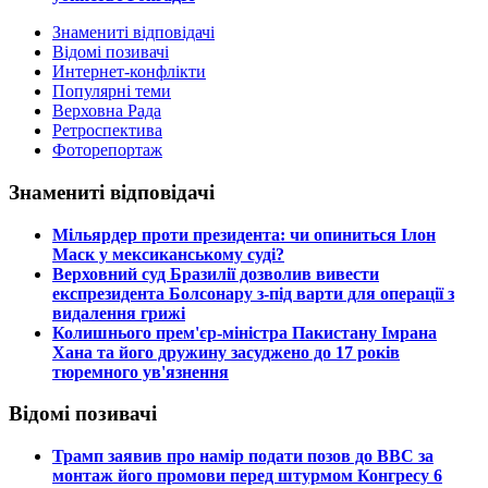
Знамениті відповідачі
Відомі позивачі
Интернет-конфлікти
Популярні теми
Верховна Рада
Ретроспектива
Фоторепортаж
Знамениті відповідачі
​Мільярдер проти президента: чи опиниться Ілон
Маск у мексиканському суді?
​Верховний суд Бразилії дозволив вивести
експрезидента Болсонару з-під варти для операції з
видалення грижі
​Колишнього прем'єр-міністра Пакистану Імрана
Хана та його дружину засуджено до 17 років
тюремного ув'язнення
Відомі позивачі
​Трамп заявив про намір подати позов до ВВС за
монтаж його промови перед штурмом Конгресу 6