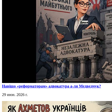
​Навіщо «реформаторам» адвокатура а-ля Медведчук?
29 июн. 2026 г.