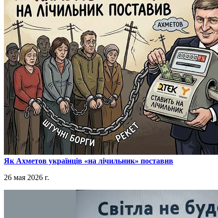
​Як Ахметов українців «на лічильник» поставив
26 мая 2026 г.