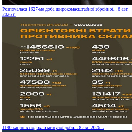
​Розпочалася 1627-ма доба широкомасштабної збройної...
8 авг.
2026 г.
​1190 кацапів подохло минулої доби...
8 авг. 2026 г.