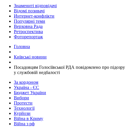
Знамениті відповідачі
Відомі позивачі
Интернет-конфлікти
Популярні теми
Верховна Рада
Ретроспектива
Фоторепортаж
Головна
Київські новини
Посадовцям Голосіївської РДА повідомлено про підозру
у службовій недбалості
За кордоном
Україна - ЄС
Бюджет України
Вибори
Протести
Технології
Курйози
Війна в Криму
Війна з рф