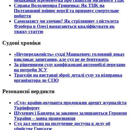
мешканця Кременчука про свавілля місцевого ТЦК
​Справа Володимира Гриценка: Як ТЦК на
Полтавщині змінює версії та приховує смертельне
побиття
​Самозахист чи злочин? Як стрілянину з пістолета
Флобера в Одесі намагаються кваліфікувати як
тяжку статтю
Судові хроніки
​«Неупередженість» судді Машкевич: головний доказ
викликає запитання, але суд це не бентежить
​За рішеннями суду конфісковані автомобілі передано
на потреби ЗСУ
​Трагедія на виставці зброї: деталі суду та відправка
організатора до СІЗО
Резонансні вердикти
​«Суд» країни-окупанта продовжив арешт журналіста
Укрінформу
Шухевич і Бандера за законом залишаються Героями
України – заява правознавця
Суд дал месяц на получение доступа к делу об
убийстве Гонгадзе