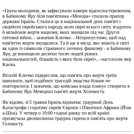
«Група молодиків, як зафіксували камери відеоспостереження,
в Бабиному Яру біля пам'ятника «Менора» спалила прапор
держави Ізраїль. Сталося це в національний день пам'яті і
скорботи єврейського народу, коли євреї всього світу згадують
6 мільйонів жертв нацизму, яких знищили під час Другої
світової війни, - зазначив Кличко. - Неприпустимо, щоб над
пам'яттю жертв знущалися. Та й ще в місці, яке знають в світі
як один із символів страшного злочину фашизму - в Бабиному
Яру, де винищили десятки тисяч людей різних
національностей, більшість з яких були євреї», - наголосив мер
Києва.
Віталій Кличко підкреслив, що пам'ять про жертв треба
шанувати, щоб подібних трагедій людства більше не
повторилося. І зазначив, що київська влада планує створити в
Бабиному Яру Меморіал пам'яті жертв Холокосту.
Як відомо, 4-5 травня Ізраїль відзначає траурний День
Катастрофи і героїзму євреїв Європи і Північної Африки (Йом
а-Шоа). У четвер о 10:00 годині ранку по всій країні
прозвучала двохвилинна траурна сирена в пам'ять про жертв
Голокосту.