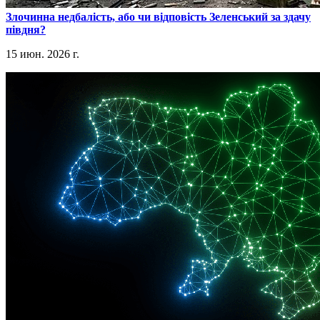
​Злочинна недбалість, або чи відповість Зеленський за здачу
півдня?
15 июн. 2026 г.