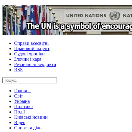
Справи всесвітні
Правовий акцент
Судові хроніки
Злочин і кара
Резонансні вердикти
RSS
Головна
Світ
Україна
Політика
Події
Київські новини
Відео
Спорт та діло