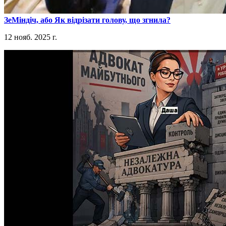
​ЗеМіндіч, або Як відрізати голову, що згнила?
12 нояб. 2025 г.