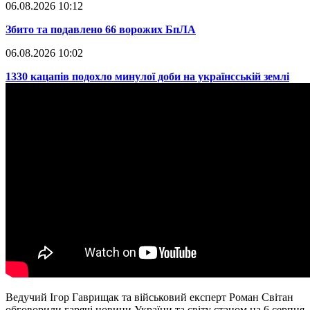
06.08.2026 10:12
​Збито та подавлено 66 ворожих БпЛА
06.08.2026 10:02
​1330 кацапів подохло минулої доби на українсській землі
Ведучий Ігор Гаврищак та військовий експерт Роман Світан
обговорили гарячі новини України та світу станом на 6 серпня