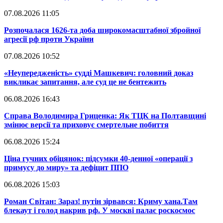
07.08.2026 11:05
​Розпочалася 1626-та доба широкомасштабної збройної
агресії рф проти України
07.08.2026 10:52
​«Неупередженість» судді Машкевич: головний доказ
викликає запитання, але суд це не бентежить
06.08.2026 16:43
​Справа Володимира Гриценка: Як ТЦК на Полтавщині
змінює версії та приховує смертельне побиття
06.08.2026 15:24
​Ціна гучних обіцянок: підсумки 40-денної «операції з
примусу до миру» та дефіцит ППО
06.08.2026 15:03
​Роман Світан: Зараз! путін зірвався: Криму хана.Там
блекаут і голод накрив рф. У москві палає роскосмос