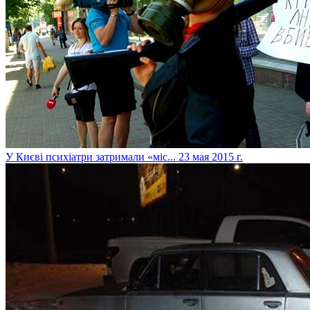
У Києві психіатри затримали «міс...
23 мая 2015 г.