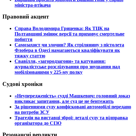
міністра-втікача
Правовий акцент
​Справа Володимира Гриценка: Як ТЦК на
Полтавщині змінює версії та приховує смертельне
побиття
​Самозахист чи злочин? Як стрілянину з пістолета
Флобера в Одесі намагаються кваліфікувати як
тяжку статтю
​Свавілля, «загородзагони» та катування:
журналістське розслідування про знущання над
мобілізованими у 225-му полку
Судові хроніки
​«Неупередженість» судді Машкевич: головний доказ
викликає запитання, але суд це не бентежить
​За рішеннями суду конфісковані автомобілі передано
на потреби ЗСУ
​Трагедія на виставці зброї: деталі суду та відправка
організатора до СІЗО
Резонансні вердикти