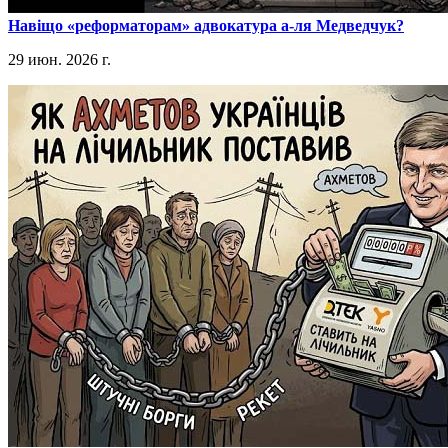
​Навіщо «реформаторам» адвокатура а-ля Медведчук?
29 июн. 2026 г.