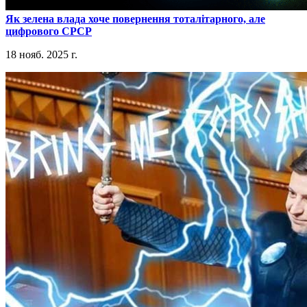
​Як зелена влада хоче повернення тоталітарного, але
цифрового СРСР
18 нояб. 2025 г.