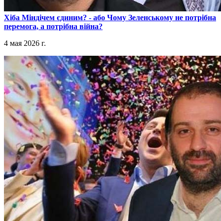
​Хіба Міндічем єдиним? - або Чому Зеленському не потрібна
перемога, а потрібна війна?
4 мая 2026 г.