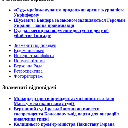
​«Суд» країни-окупанта продовжив арешт журналіста
Укрінформу
Шухевич і Бандера за законом залишаються Героями
України – заява правознавця
Суд дал месяц на получение доступа к делу об
убийстве Гонгадзе
Знамениті відповідачі
Відомі позивачі
Интернет-конфлікти
Популярні теми
Верховна Рада
Ретроспектива
Фоторепортаж
Знамениті відповідачі
​Мільярдер проти президента: чи опиниться Ілон
Маск у мексиканському суді?
​Верховний суд Бразилії дозволив вивести
експрезидента Болсонару з-під варти для операції з
видалення грижі
​Колишнього прем'єр-міністра Пакистану Імрана