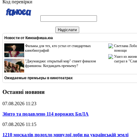
Код перевірки
Надіслати
Новости от
Киноафиша.юа
Фильмы для тех, кто устал от стандартных
Светлана Лобо
кинобиографий
помощи
Ушел из жизни
"Джуманджи: открытый мир" станет финалом
сыграл в "Сла
франшизы. Когдаждать премьему?
Ожидаемые премьеры в кинотеатрах
Останні новини
07.08.2026 11:23
​Збито та подавлено 114 ворожих БпЛА
07.08.2026 11:15
​1210 москалів подохло минулої доби на українській землі