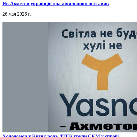
​Як Ахметов українців «на лічильник» поставив
26 мая 2026 г.
​Холодомор у Києві: роль ДТЕК групи СКМ у спробі