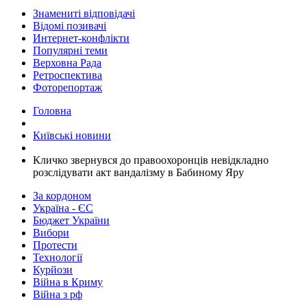
Знамениті відповідачі
Відомі позивачі
Интернет-конфлікти
Популярні теми
Верховна Рада
Ретроспектива
Фоторепортаж
Головна
Київські новини
Кличко звернувся до правоохоронців невідкладно
розслідувати акт вандалізму в Бабиному Яру
За кордоном
Україна - ЄС
Бюджет України
Вибори
Протести
Технології
Курйози
Війна в Криму
Війна з рф