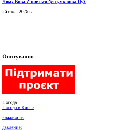
​Чому Вова Z пнеться бути, як вова Пу?
26 июл. 2026 г.
Опитування
Погода
Погода в
Киеве
влажность:
давление: