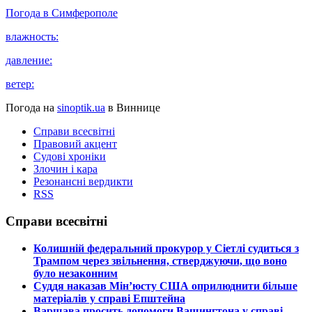
Погода в
Симферополе
влажность:
давление:
ветер:
Погода на
sinoptik.ua
в Виннице
Справи всесвітні
Правовий акцент
Судові хроніки
Злочин і кара
Резонансні вердикти
RSS
Справи всесвітні
​Колишній федеральний прокурор у Сіетлі судиться з
Трампом через звільнення, стверджуючи, що воно
було незаконним
​Суддя наказав Мін’юсту США оприлюднити більше
матеріалів у справі Епштейна
​Варшава просить допомоги Вашингтона у справі