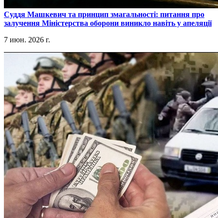
​Суддя Машкевич та принцип змагальності: питання про
залучення Міністерства оборони виникло навіть у апеляції
7 июн. 2026 г.