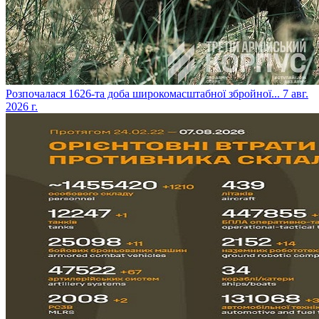
​Розпочалася 1626-та доба широкомасштабної збройної...
7 авг.
2026 г.