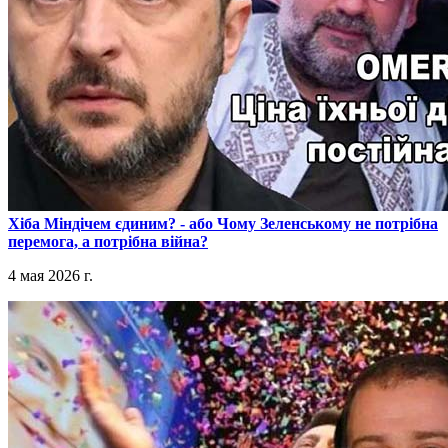
​Хіба Міндічем єдиним? - або Чому Зеленському не потрібна
перемога, а потрібна війна?
4 мая 2026 г.