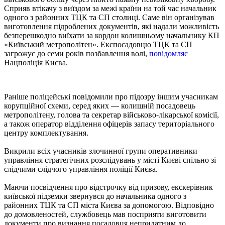
Сприяв втікачу з виїздом за межі країни на той час начальник
одного з районних ТЦК та СП столиці. Саме він організував
виготовлення підроблених документів, які надали можливість
безперешкодно виїхати за кордон колишньому начальнику КП
«Київський метрополітен». Експосадовцю ТЦК та СП
загрожує до семи років позбавлення волі,
повідомляє
Нацполіція Києва.
Раніше поліцейські повідомили про підозру іншим учасникам
корупційної схеми, серед яких — колишній посадовець
метрополітену, голова та секретар військово-лікарської комісії,
а також оператор відділення офіцерів запасу територіального
центру комплектування.
Викрили всіх учасників злочинної групи оперативники
управління стратегічних розслідувань у місті Києві спільно зі
слідчими слідчого управління поліції Києва.
Маючи посвідчення про відстрочку від призову, екскерівник
київської підземки звернувся до начальника одного з
районних ТЦК та СП міста Києва за допомогою. Відповідно
до домовленостей, службовець мав посприяти виготовити
документи про визнання посадовця непридатним до