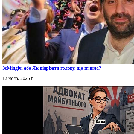
​ЗеМіндіч, або Як відрізати голову, що згнила?
12 нояб. 2025 г.