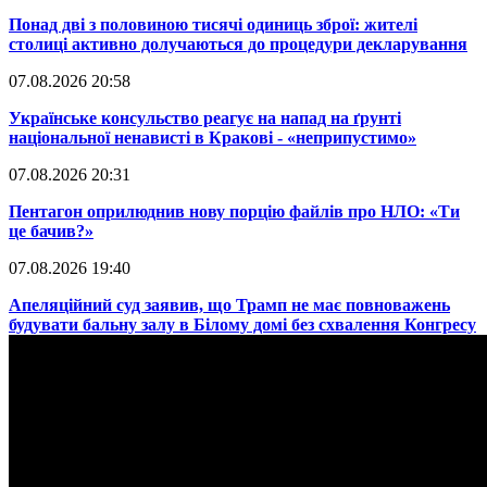
​Понад дві з половиною тисячі одиниць зброї: жителі
столиці активно долучаються до процедури декларування
07.08.2026 20:58
​Українське консульство реагує на напад на ґрунті
національної ненависті в Кракові - «неприпустимо»
07.08.2026 20:31
​Пентагон оприлюднив нову порцію файлів про НЛО: «Ти
це бачив?»
07.08.2026 19:40
​Апеляційний суд заявив, що Трамп не має повноважень
будувати бальну залу в Білому домі без схвалення Конгресу