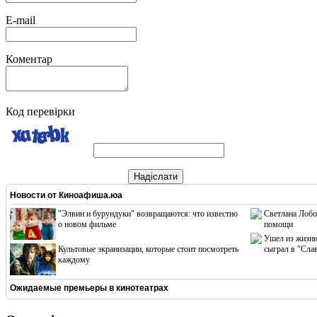
E-mail
Коментар
Код перевірки
Надіслати
Новости от
Киноафиша.юа
"Элвин и бурундуки" возвращаются: что известно
Светлана Лобо
о новом фильме
помощи
Ушел из жизни
Культовые экранизации, которые стоит посмотреть
сыграл в "Сла
каждому
Ожидаемые премьеры в кинотеатрах