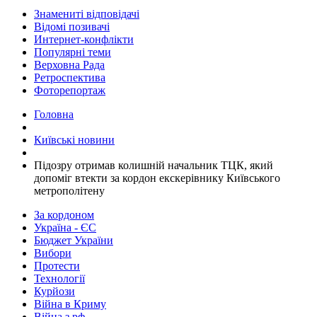
Знамениті відповідачі
Відомі позивачі
Интернет-конфлікти
Популярні теми
Верховна Рада
Ретроспектива
Фоторепортаж
Головна
Київські новини
​Підозру отримав колишній начальник ТЦК, який
допоміг втекти за кордон екскерівнику Київського
метрополітену
За кордоном
Україна - ЄС
Бюджет України
Вибори
Протести
Технології
Курйози
Війна в Криму
Війна з рф