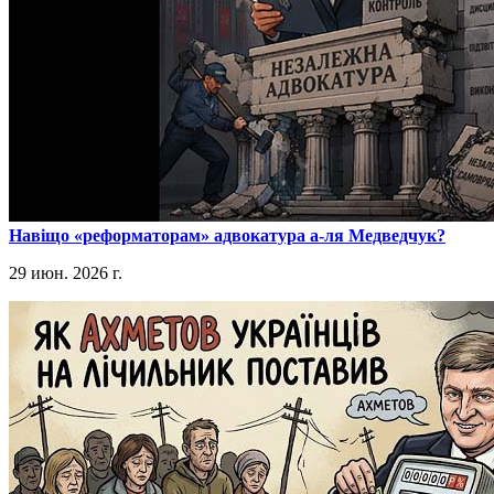
​Навіщо «реформаторам» адвокатура а-ля Медведчук?
29 июн. 2026 г.