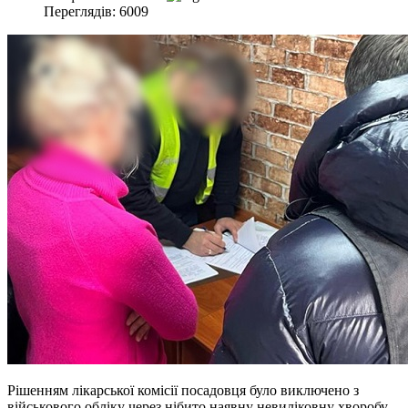
Переглядів: 6009
Рішенням лікарської комісії посадовця було виключено з
військового обліку через нібито наявну невиліковну хворобу.