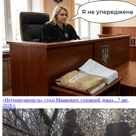
​«Неупередженість» судді Машкевич: головний доказ...
7 авг.
2026 г.