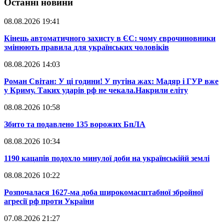
Останні новини
08.08.2026 19:41
​Кінець автоматичного захисту в ЄС: чому єврочиновники
змінюють правила для українських чоловіків
08.08.2026 14:03
​Роман Світан: У ці години! У путіна жах: Мадяр і ГУР вже
у Криму. Таких ударів рф не чекала.Накрили еліту
08.08.2026 10:58
​Збито та подавлено 135 ворожих БпЛА
08.08.2026 10:34
​1190 кацапів подохло минулої доби на українськійй землі
08.08.2026 10:22
​Розпочалася 1627-ма доба широкомасштабної збройної
агресії рф проти України
07.08.2026 21:27