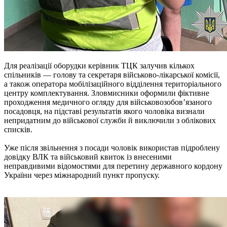
Для реалізації оборудки керівник ТЦК залучив кількох
спільників — голову та секретаря військово-лікарської комісії,
а також оператора мобілізаційного відділення територіального
центру комплектування. Зловмисники оформили фіктивне
проходження медичного огляду для військовозобов’язаного
посадовця, на підставі результатів якого чоловіка визнали
непридатним до військової служби й виключили з облікових
списків.
Уже після звільнення з посади чоловік використав підроблену
довідку ВЛК та військовий квиток із внесеними
неправдивими відомостями для перетину державного кордону
України через міжнародний пункт пропуску.