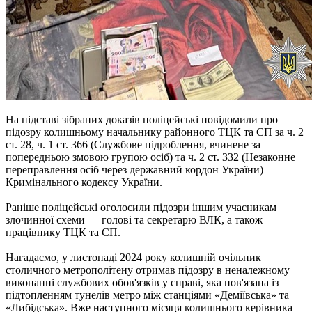
На підставі зібраних доказів поліцейські повідомили про
підозру колишньому начальнику районного ТЦК та СП за ч. 2
ст. 28, ч. 1 ст. 366 (Службове підроблення, вчинене за
попередньою змовою групою осіб) та ч. 2 ст. 332 (Незаконне
переправлення осіб через державний кордон України)
Кримінального кодексу України.
Раніше поліцейські оголосили підозри іншим учасникам
злочинної схеми — голові та секретарю ВЛК, а також
працівнику ТЦК та СП.
Нагадаємо, у листопаді 2024 року колишній очільник
столичного метрополітену отримав підозру в неналежному
виконанні службових обов'язків у справі, яка пов'язана із
підтопленням тунелів метро між станціями «Деміївська» та
«Либідська». Вже наступного місяця колишнього керівника