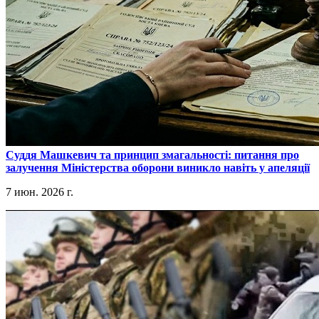
​Суддя Машкевич та принцип змагальності: питання про
залучення Міністерства оборони виникло навіть у апеляції
7 июн. 2026 г.