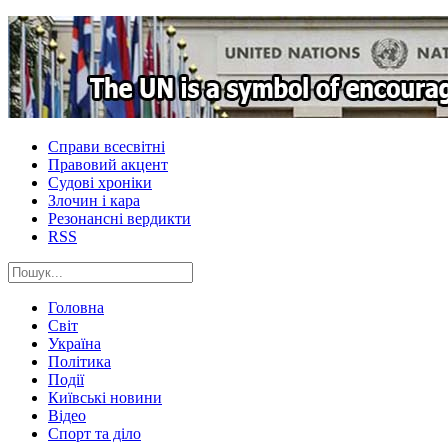
Справи всесвітні
Правовий акцент
Судові хроніки
Злочин і кара
Резонансні вердикти
RSS
Головна
Світ
Україна
Політика
Події
Київські новини
Відео
Спорт та діло