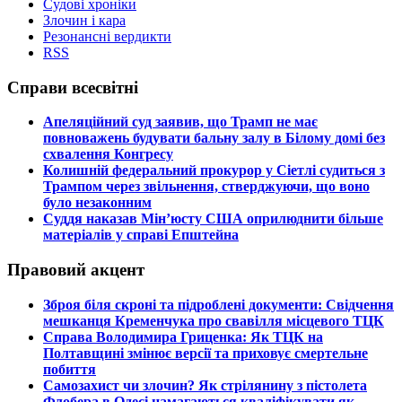
Судові хроніки
Злочин і кара
Резонансні вердикти
RSS
Справи всесвітні
​Апеляційний суд заявив, що Трамп не має
повноважень будувати бальну залу в Білому домі без
схвалення Конгресу
​Колишній федеральний прокурор у Сіетлі судиться з
Трампом через звільнення, стверджуючи, що воно
було незаконним
​Суддя наказав Мін’юсту США оприлюднити більше
матеріалів у справі Епштейна
Правовий акцент
​Зброя біля скроні та підроблені документи: Свідчення
мешканця Кременчука про свавілля місцевого ТЦК
​Справа Володимира Гриценка: Як ТЦК на
Полтавщині змінює версії та приховує смертельне
побиття
​Самозахист чи злочин? Як стрілянину з пістолета
Флобера в Одесі намагаються кваліфікувати як