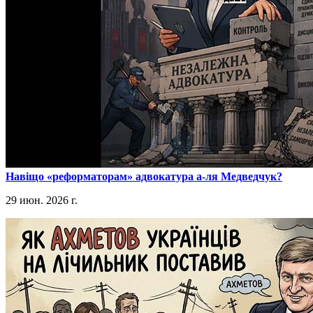
​Навіщо «реформаторам» адвокатура а-ля Медведчук?
29 июн. 2026 г.