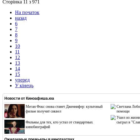
Сторінка 11 з 971
На початок
назад
6
7
8
9
10
11
12
13
14
15
уперед
У кінець
Новости от
Киноафиша.юа
Меган Фокс снова станет Дженнифер: культовый
Светлана Лобо
фильм получит сиквел
помощи
Ушел из жизни
Фильмы для тех, кто устал от стандартных
сыграл в "Сла
кинобиографий
Ожидаемые премьеры в кинотеатрах