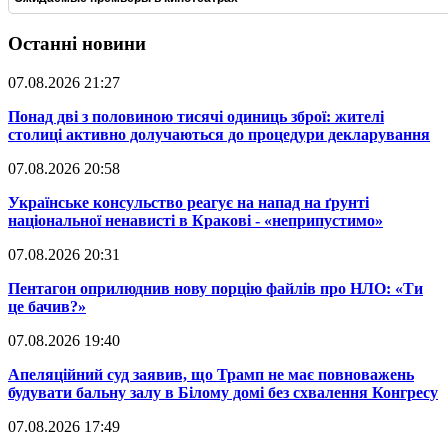
Останні новини
07.08.2026 21:27
​Понад дві з половиною тисячі одиниць зброї: жителі
столиці активно долучаються до процедури декларування
07.08.2026 20:58
​Українське консульство реагує на напад на ґрунті
національної ненависті в Кракові - «неприпустимо»
07.08.2026 20:31
​Пентагон оприлюднив нову порцію файлів про НЛО: «Ти
це бачив?»
07.08.2026 19:40
​Апеляційний суд заявив, що Трамп не має повноважень
будувати бальну залу в Білому домі без схвалення Конгресу
07.08.2026 17:49