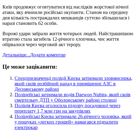
Київ продовжує оговтуватися від наслідків жорстокої нічної
атаки, яку вчинили російські окупанти. Станом на середину
дня кількість постраждалих мешканців суттєво збільшилася і
наразі становить 62 особи.
Ворожі удари забрали життя чотирьох людей. Найстрашнішою
втратою стала загибель 12-річного хлопчика, чиє життя
обірвалося через черговий акт терору.
Детальніше...
Додати коментар
Це може зацікавити:
​Спецпризначенці поліції Києва затримали зловмисника,
який скоїв розбійний напад в приміщенні АЗС в
Деснянському районі
​Поліцейські затримали водія Daewoo Nubira, який скоїв
смертельну ДТП у Оболонському районі столиці
Поліція Києва оголосила підозру посадовиці через
переплату 1,7 млн грн на закупівлях
​Поліцейські Києва затримали 26-річного чоловіка, який
у пошуках «легких грошей» намагався підпалити
електрокар