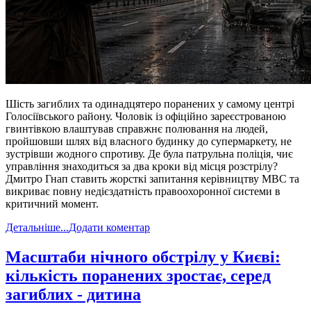
Шість загиблих та одинадцятеро поранених у самому центрі
Голосіївського району. Чоловік із офіційно зареєстрованою
гвинтівкою влаштував справжнє полювання на людей,
пройшовши шлях від власного будинку до супермаркету, не
зустрівши жодного спротиву. Де була патрульна поліція, чиє
управління знаходиться за два кроки від місця розстрілу?
Дмитро Гнап ставить жорсткі запитання керівництву МВС та
викриває повну недієздатність правоохоронної системи в
критичний момент.
Детальніше...
Додати коментар
​Масштаби нічного обстрілу у Києві:
кількість поранених зростає, серед
загиблих - дитина