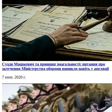
​Суддя Машкевич та принцип змагальності: питання про
залучення Міністерства оборони виникло навіть у апеляції
7 июн. 2026 г.