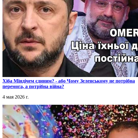
​Хіба Міндічем єдиним? - або Чому Зеленському не потрібна
перемога, а потрібна війна?
4 мая 2026 г.