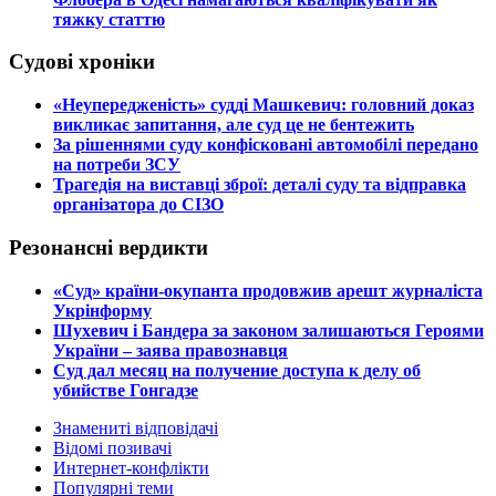
тяжку статтю
Судові хроніки
​«Неупередженість» судді Машкевич: головний доказ
викликає запитання, але суд це не бентежить
​За рішеннями суду конфісковані автомобілі передано
на потреби ЗСУ
​Трагедія на виставці зброї: деталі суду та відправка
організатора до СІЗО
Резонансні вердикти
​«Суд» країни-окупанта продовжив арешт журналіста
Укрінформу
Шухевич і Бандера за законом залишаються Героями
України – заява правознавця
Суд дал месяц на получение доступа к делу об
убийстве Гонгадзе
Знамениті відповідачі
Відомі позивачі
Интернет-конфлікти
Популярні теми