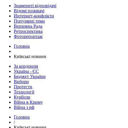
Знамениті відповідачі
Відомі позивачі
Интернет-конфлікти
Популярні теми
Верховна Рада
Ретроспектива
Фоторепортаж
Головна
Київські новини
За кордоном
Україна - ЄС
Бюджет України
Вибори
Протести
Технології
Курйози
Війна в Криму
Війна з рф
Головна
/
Київські новини