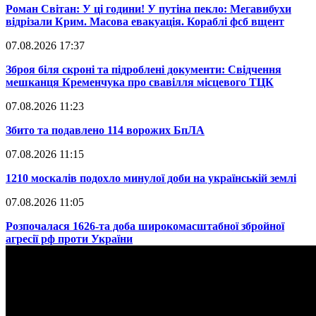
​Роман Світан: У ці години! У путіна пекло: Мегавибухи
відрізали Крим. Масова евакуація. Кораблі фсб вщент
07.08.2026 17:37
​Зброя біля скроні та підроблені документи: Свідчення
мешканця Кременчука про свавілля місцевого ТЦК
07.08.2026 11:23
​Збито та подавлено 114 ворожих БпЛА
07.08.2026 11:15
​1210 москалів подохло минулої доби на українській землі
07.08.2026 11:05
​Розпочалася 1626-та доба широкомасштабної збройної
агресії рф проти України