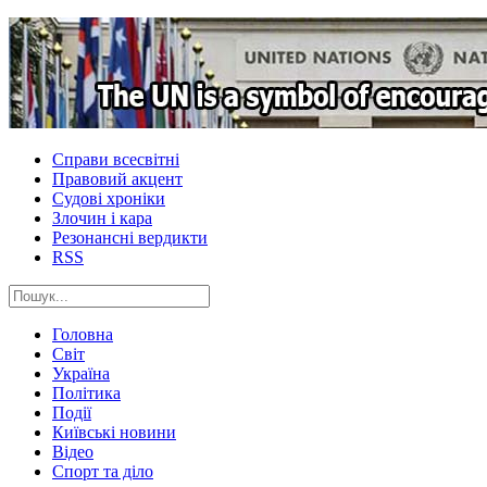
Справи всесвітні
Правовий акцент
Судові хроніки
Злочин і кара
Резонансні вердикти
RSS
Головна
Світ
Україна
Політика
Події
Київські новини
Відео
Спорт та діло