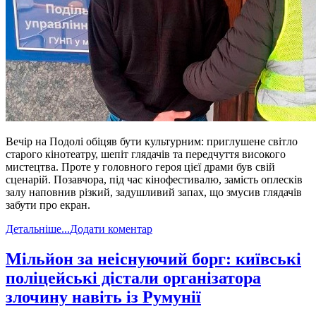
Вечір на Подолі обіцяв бути культурним: приглушене світло
старого кінотеатру, шепіт глядачів та передчуття високого
мистецтва. Проте у головного героя цієї драми був свій
сценарій. Позавчора, під час кінофестивалю, замість оплесків
залу наповнив різкий, задушливий запах, що змусив глядачів
забути про екран.
Детальніше...
Додати коментар
​Мільйон за неіснуючий борг: київські
поліцейські дістали організатора
злочину навіть із Румунії