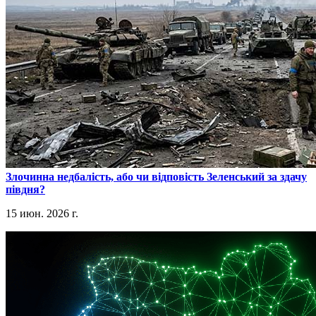
​Злочинна недбалість, або чи відповість Зеленський за здачу
півдня?
15 июн. 2026 г.