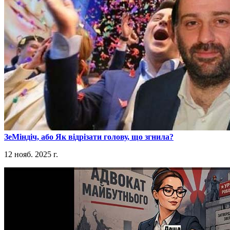
​ЗеМіндіч, або Як відрізати голову, що згнила?
12 нояб. 2025 г.