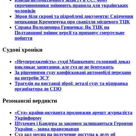
єврочиновники змінюють правила для українських
чоловіків
​Зброя біля скроні та підроблені документи: Свідчення
мешканця Кременчука про свавілля місцевого ТЦК
​Справа Володимира Гриценка: Як ТЦК на
Полтавщині змінює версії та приховує смертельне
побиття
Судові хроніки
​«Неупередженість» судді Машкевич: головний доказ
викликає запитання, але суд це не бентежить
​За рішеннями суду конфісковані автомобілі передано
на потреби ЗСУ
​Трагедія на виставці зброї: деталі суду та відправка
організатора до СІЗО
Резонансні вердикти
​«Суд» країни-окупанта продовжив арешт журналіста
Укрінформу
Шухевич і Бандера за законом залишаються Героями
України – заява правознавця
Суд дал месяц на получение доступа к делу об