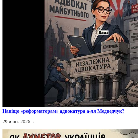
​Навіщо «реформаторам» адвокатура а-ля Медведчук?
29 июн. 2026 г.