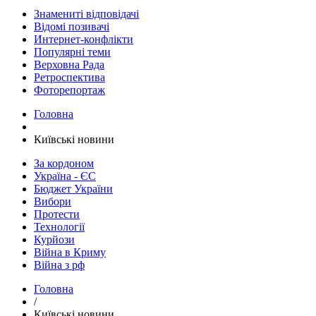
Знамениті відповідачі
Відомі позивачі
Интернет-конфлікти
Популярні теми
Верховна Рада
Ретроспектива
Фоторепортаж
Головна
Київські новини
За кордоном
Україна - ЄС
Бюджет України
Вибори
Протести
Технології
Курйози
Війна в Криму
Війна з рф
Головна
/
Київські новини