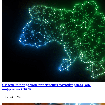
​Як зелена влада хоче повернення тоталітарного, але
цифрового СРСР
18 нояб. 2025 г.