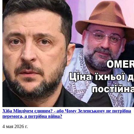
​Хіба Міндічем єдиним? - або Чому Зеленському не потрібна
перемога, а потрібна війна?
4 мая 2026 г.