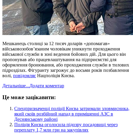
Мешканець столиці за 12 тисяч доларів «допомагав»
військовозобов’язаним чоловікам уникнути проходження
військової служби в зоні ведення бойових дій. Для цього він
пропонував або працевлаштування на підприємстві для
оформлення бронювання, або проходження служби в тилових
підрозділах. Фігуранту загрожує до восьми років позбавлення
волі,
повідомляє
Нацполіція Києва.
Детальніше...
Додати коментар
Це може зацікавити:
​Спецпризначенці поліції Києва затримали зловмисника,
який скоїв розбійний напад в приміщенні АЗС в
Деснянському районі
Поліція Києва оголосила підозру посадовиці через
переплату 1,7 млн грн на закупівлях