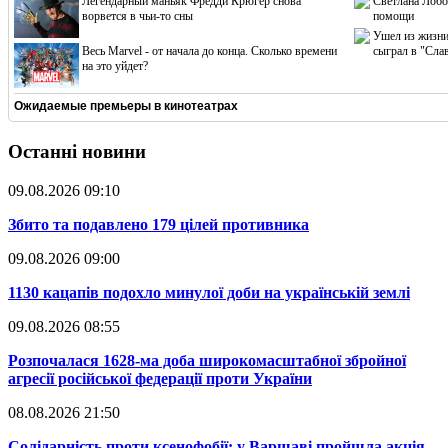
Легендарный маньяк Фредди Крюгер снова
Светлана Лобо
ворвется в чьи-то сны
помощи
Ушел из жизни
Весь Marvel - от начала до конца. Сколько времени
сыграл в "Сла
на это уйдет?
Ожидаемые премьеры в кинотеатрах
Останні новини
09.08.2026 09:10
​Збито та подавлено 179 цілей противника
09.08.2026 09:00
​1130 кацапів подохло минулої доби на українській землі
09.08.2026 08:55
​Розпочалася 1628-ма доба широкомасштабної збройної
агресії російської федерації проти України
08.08.2026 21:50
​Солідарність проти ксенофобії: у Варшаві пройшла акція