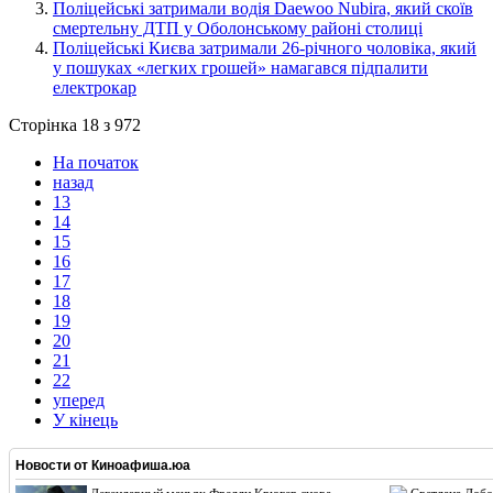
​Поліцейські затримали водія Daewoo Nubira, який скоїв
смертельну ДТП у Оболонському районі столиці
​Поліцейські Києва затримали 26-річного чоловіка, який
у пошуках «легких грошей» намагався підпалити
електрокар
Сторінка 18 з 972
На початок
назад
13
14
15
16
17
18
19
20
21
22
уперед
У кінець
Новости от
Киноафиша.юа