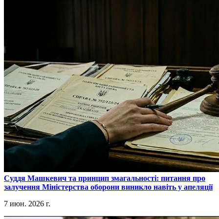
​Суддя Машкевич та принцип змагальності: питання про
залучення Міністерства оборони виникло навіть у апеляції
7 июн. 2026 г.