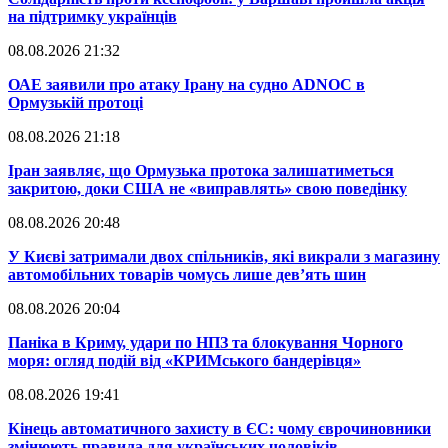
на підтримку українців
08.08.2026 21:32
​ОАЕ заявили про атаку Ірану на судно ADNOC в
Ормузькій протоці
08.08.2026 21:18
​Іран заявляє, що Ормузька протока залишатиметься
закритою, доки США не «виправлять» свою поведінку
08.08.2026 20:48
​У Києві затримали двох спільників, які викрали з магазину
автомобільних товарів чомусь лише дев’ять шин
08.08.2026 20:04
Паніка в Криму, удари по НПЗ та блокування Чорного
моря: огляд подій від «КРИМського бандерівця»
08.08.2026 19:41
​Кінець автоматичного захисту в ЄС: чому єврочиновники
змінюють правила для українських чоловіків