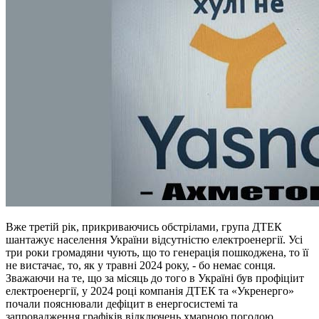
Вже третій рік, прикриваючись обстрілами, група ДТЕК
шантажує населення України відсутністю електроенергії. Усі
три роки громадяни чують, що то генерація пошкоджена, то її
не вистачає, то, як у травні 2024 року, - бо немає сонця.
Зважаючи на те, що за місяць до того в Україні був профіціит
електроенергії, у 2024 році компанія ДТЕК та «Укренерго»
почали пояснювали дефіцит в енергосистемі та
запровадження графіків відключень хмарною погодою.