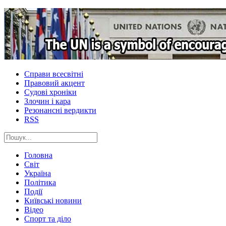
Справи всесвітні
Правовий акцент
Судові хроніки
Злочин і кара
Резонансні вердикти
RSS
Головна
Світ
Україна
Політика
Події
Київські новини
Відео
Спорт та діло