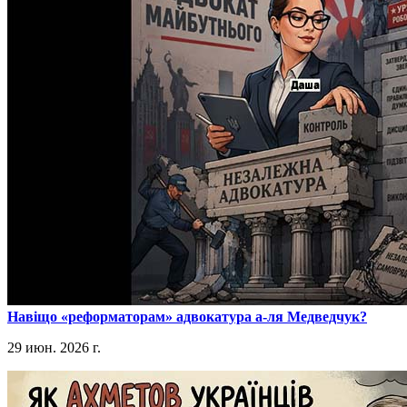
​Навіщо «реформаторам» адвокатура а-ля Медведчук?
29 июн. 2026 г.