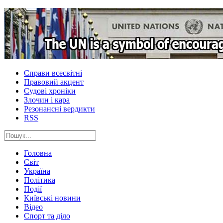
Справи всесвітні
Правовий акцент
Судові хроніки
Злочин і кара
Резонансні вердикти
RSS
Головна
Світ
Україна
Політика
Події
Київські новини
Відео
Спорт та діло