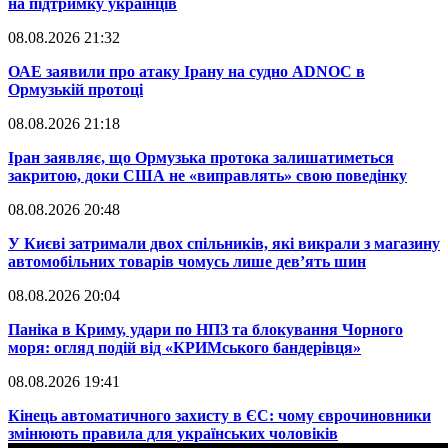
на підтримку українців
08.08.2026 21:32
​ОАЕ заявили про атаку Ірану на судно ADNOC в
Ормузькій протоці
08.08.2026 21:18
​Іран заявляє, що Ормузька протока залишатиметься
закритою, доки США не «виправлять» свою поведінку
08.08.2026 20:48
​У Києві затримали двох спільників, які викрали з магазину
автомобільних товарів чомусь лише дев’ять шин
08.08.2026 20:04
Паніка в Криму, удари по НПЗ та блокування Чорного
моря: огляд подій від «КРИМського бандерівця»
08.08.2026 19:41
​Кінець автоматичного захисту в ЄС: чому єврочиновники
змінюють правила для українських чоловіків