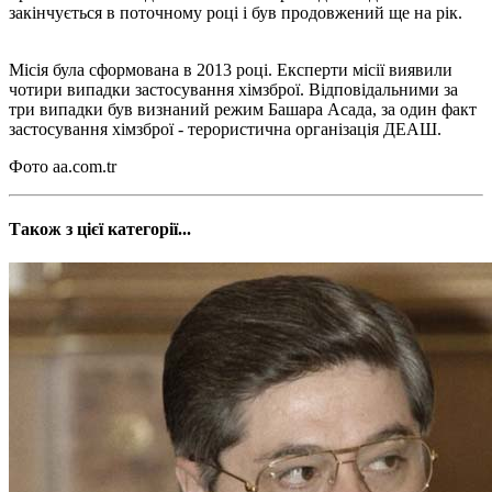
закінчується в поточному році і був продовжений ще на рік.
Місія була сформована в 2013 році. Експерти місії виявили
чотири випадки застосування хімзброї. Відповідальними за
три випадки був визнаний режим Башара Асада, за один факт
застосування хімзброї - терористична організація ДЕАШ.
Фото aa.com.tr
Також з цієї категорії...