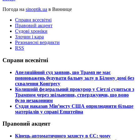
Погода на
sinoptik.ua
в Виннице
Справи всесвітні
Правовий акцент
Судові хроніки
Злочин і кара
Резонансні вердикти
RSS
Справи всесвітні
​Апеляційний суд заявив, що Трамп не має
повноважень будувати бальну залу в Білому домі без
схвалення Конгресу
​Колишній федеральний прокурор у Сіетлі судиться з
Трампом через звільнення, стверджуючи, що воно
було незаконним
​Суддя наказав Мін’юсту США оприлюднити більше
матеріалів у справі Епштейна
Правовий акцент
​Кінець автоматичного захисту в ЄС: чому