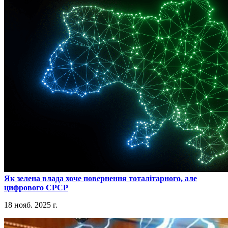
​Як зелена влада хоче повернення тоталітарного, але
цифрового СРСР
18 нояб. 2025 г.