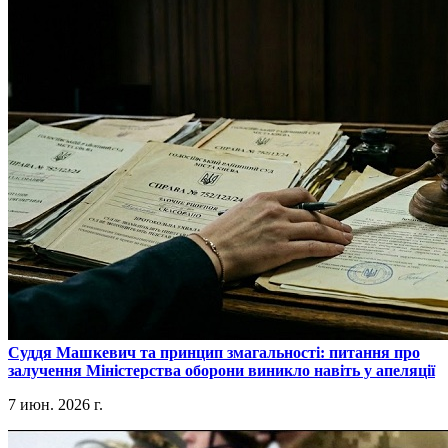
​Суддя Машкевич та принцип змагальності: питання про
залучення Міністерства оборони виникло навіть у апеляції
7 июн. 2026 г.