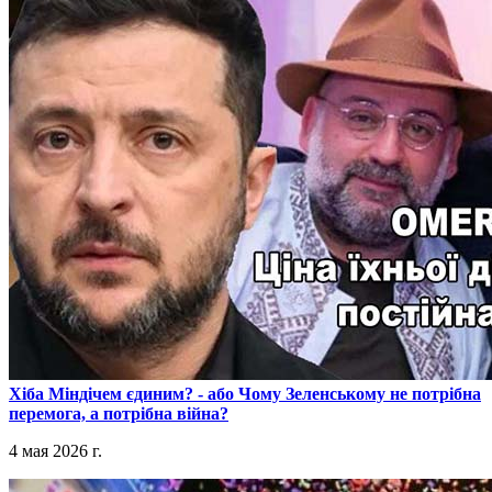
​Хіба Міндічем єдиним? - або Чому Зеленському не потрібна
перемога, а потрібна війна?
4 мая 2026 г.