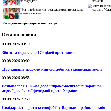
на это уйдет?
помощи
Ушел из жизни
"Элвин и бурундуки" возвращаются: что известно
сыграл в "Сла
о новом фильме
Ожидаемые премьеры в кинотеатрах
Останні новини
09.08.2026 09:10
​Збито та подавлено 179 цілей противника
09.08.2026 09:00
​1130 кацапів подохло минулої доби на українській землі
09.08.2026 08:55
​Розпочалася 1628-ма доба широкомасштабної збройної
агресії російської федерації проти України
08.08.2026 21:50
​Солідарність проти ксенофобії: у Варшаві пройшла акція