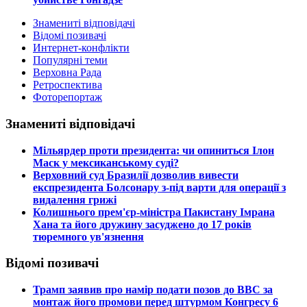
Знамениті відповідачі
Відомі позивачі
Интернет-конфлікти
Популярні теми
Верховна Рада
Ретроспектива
Фоторепортаж
Знамениті відповідачі
​Мільярдер проти президента: чи опиниться Ілон
Маск у мексиканському суді?
​Верховний суд Бразилії дозволив вивести
експрезидента Болсонару з-під варти для операції з
видалення грижі
​Колишнього прем'єр-міністра Пакистану Імрана
Хана та його дружину засуджено до 17 років
тюремного ув'язнення
Відомі позивачі
​Трамп заявив про намір подати позов до ВВС за
монтаж його промови перед штурмом Конгресу 6