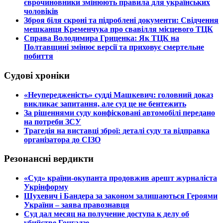
єврочиновники змінюють правила для українських
чоловіків
​Зброя біля скроні та підроблені документи: Свідчення
мешканця Кременчука про свавілля місцевого ТЦК
​Справа Володимира Гриценка: Як ТЦК на
Полтавщині змінює версії та приховує смертельне
побиття
Судові хроніки
​«Неупередженість» судді Машкевич: головний доказ
викликає запитання, але суд це не бентежить
​За рішеннями суду конфісковані автомобілі передано
на потреби ЗСУ
​Трагедія на виставці зброї: деталі суду та відправка
організатора до СІЗО
Резонансні вердикти
​«Суд» країни-окупанта продовжив арешт журналіста
Укрінформу
Шухевич і Бандера за законом залишаються Героями
України – заява правознавця
Суд дал месяц на получение доступа к делу об
убийстве Гонгадзе