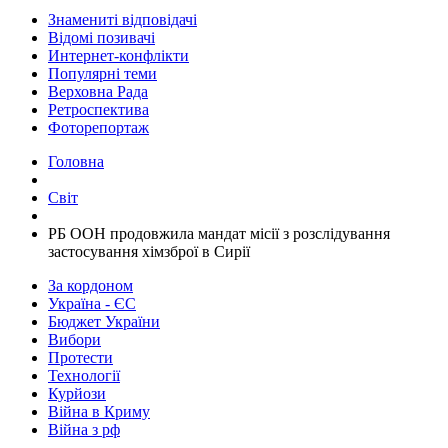
Знамениті відповідачі
Відомі позивачі
Интернет-конфлікти
Популярні теми
Верховна Рада
Ретроспектива
Фоторепортаж
Головна
Світ
​РБ ООН продовжила мандат місії з розслідування
застосування хімзброї в Сирії
За кордоном
Україна - ЄС
Бюджет України
Вибори
Протести
Технології
Курйози
Війна в Криму
Війна з рф