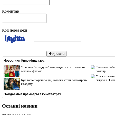
Коментар
Код перевірки
Надіслати
Новости от
Киноафиша.юа
"Элвин и бурундуки" возвращаются: что известно
Светлана Лобо
о новом фильме
помощи
Ушел из жизни
Культовые экранизации, которые стоит посмотреть
сыграл в "Сла
каждому
Ожидаемые премьеры в кинотеатрах
Останні новини