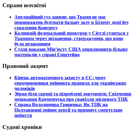
Справи всесвітні
​Апеляційний суд заявив, що Трамп не має
повноважень будувати бальну залу в Білому домі без
схвалення Конгресу
​Колишній федеральний прокурор у Сіетлі судиться з
Трампом через звільнення, стверджуючи, що воно
було незаконним
​Суддя наказав Мін’юсту США оприлюднити більше
матеріалів у справі Епштейна
Правовий акцент
​Кінець автоматичного захисту в ЄС: чому
єврочиновники змінюють правила для українських
чоловіків
​Зброя біля скроні та підроблені документи: Свідчення
мешканця Кременчука про свавілля місцевого ТЦК
​Справа Володимира Гриценка: Як ТЦК на
Полтавщині змінює версії та приховує смертельне
побиття
Судові хроніки