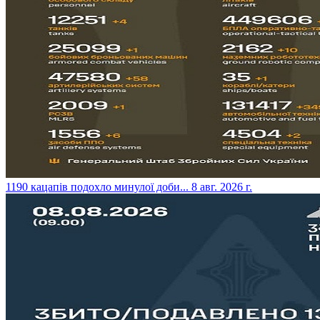
​1190 кацапів подохло минулої доби...
8 авг. 2026 г.