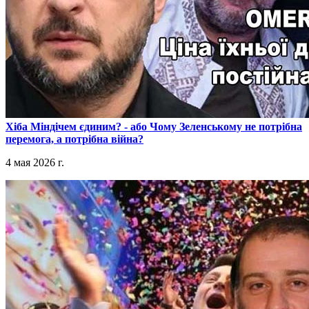
​Хіба Міндічем єдиним? - або Чому Зеленському не потрібна
перемога, а потрібна війна?
4 мая 2026 г.