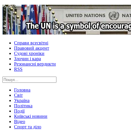
Справи всесвітні
Правовий акцент
Судові хроніки
Злочин і кара
Резонансні вердикти
RSS
Головна
Світ
Україна
Політика
Події
Київські новини
Відео
Спорт та діло