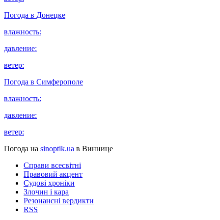
Погода в
Донецке
влажность:
давление:
ветер:
Погода в
Симферополе
влажность:
давление:
ветер:
Погода на
sinoptik.ua
в Виннице
Справи всесвітні
Правовий акцент
Судові хроніки
Злочин і кара
Резонансні вердикти
RSS