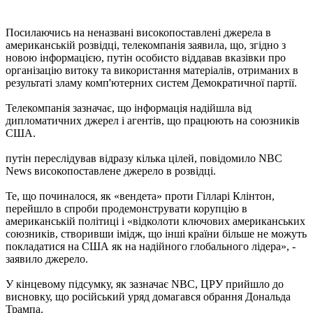
Посилаючись на неназвані високопоставлені джерела в
американській розвідці, телекомпанія заявила, що, згідно з
новою інформацією, путін особисто віддавав вказівки про
організацію витоку та використання матеріалів, отриманих в
результаті зламу комп'ютерних систем Демократичної партії.
Телекомпанія зазначає, що інформація надійшла від
дипломатичних джерел і агентів, що працюють на союзників
США.
путін переслідував відразу кілька цілей, повідомило NBC
News високопоставлене джерело в розвідці.
Те, що починалося, як «вендета» проти Гілларі Клінтон,
перейшло в спроби продемонструвати корупцію в
американській політиці і «відколоти ключових американських
союзників, створивши імідж, що інші країни більше не можуть
покладатися на США як на надійного глобального лідера», -
заявило джерело.
У кінцевому підсумку, як зазначає NBC, ЦРУ прийшло до
висновку, що російський уряд домагався обрання Дональда
Трампа.