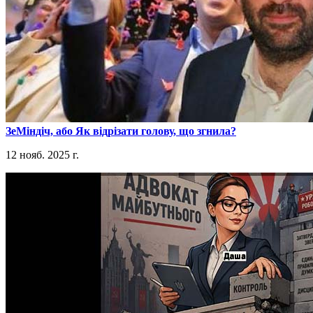
​ЗеМіндіч, або Як відрізати голову, що згнила?
12 нояб. 2025 г.