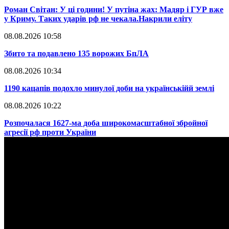
​Роман Світан: У ці години! У путіна жах: Мадяр і ГУР вже
у Криму. Таких ударів рф не чекала.Накрили еліту
08.08.2026 10:58
​Збито та подавлено 135 ворожих БпЛА
08.08.2026 10:34
​1190 кацапів подохло минулої доби на українськійй землі
08.08.2026 10:22
​Розпочалася 1627-ма доба широкомасштабної збройної
агресії рф проти України