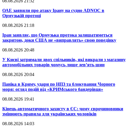
08.08.2026 21:32
​ОАЕ заявили про атаку Ірану на судно ADNOC в
Ормузькій протоці
08.08.2026 21:18
​Іран заявляє, що Ормузька протока залишатиметься
закритою, доки США не «виправлять» свою поведінку
08.08.2026 20:48
​У Києві затримали двох спільників, які викрали з магазину
автомобільних товарів чомусь лише дев’ять шин
08.08.2026 20:04
Паніка в Криму, удари по НПЗ та блокування Чорного
моря: огляд подій від «КРИМського бандерівця»
08.08.2026 19:41
​Кінець автоматичного захисту в ЄС: чому єврочиновники
змінюють правила для українських чоловіків
08.08.2026 14:03