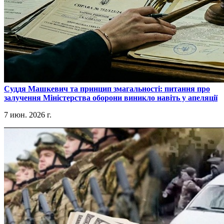
​Суддя Машкевич та принцип змагальності: питання про
залучення Міністерства оборони виникло навіть у апеляції
7 июн. 2026 г.