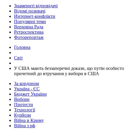
Знамениті відповідачі
Відомі позивачі
Интернет-конфлікти
Популярні теми
Верховна Рада
Ретроспектива
Фоторепортаж
Головна
Світ
​У США мають беззаперечні докази, що путін особисто
причетний до втручання у вибори в США
За кордоном
Україна - ЄС
Бюджет України
Вибори
Протести
Технології
Курйози
Війна в Криму
Війна з рф