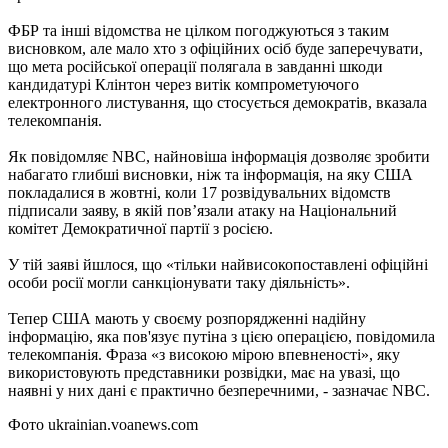
ФБР та інші відомства не цілком погоджуються з таким
висновком, але мало хто з офіційних осіб буде заперечувати,
що мета російської операції полягала в завданні шкоди
кандидатурі Клінтон через витік компрометуючого
електронного листування, що стосується демократів, вказала
телекомпанія.
Як повідомляє NBC, найновіша інформація дозволяє зробити
набагато глибші висновки, ніж та інформація, на яку США
покладалися в жовтні, коли 17 розвідувальних відомств
підписали заяву, в якій пов’язали атаку на Національний
комітет Демократичної партії з росією.
У тій заяві йшлося, що «тільки найвисокопоставлені офіційні
особи росії могли санкціонувати таку діяльність».
Тепер США мають у своєму розпорядженні надійну
інформацію, яка пов'язує путіна з цією операцією, повідомила
телекомпанія. Фраза «з високою мірою впевненості», яку
використовують представники розвідки, має на увазі, що
наявні у них дані є практично безперечними, - зазначає NBC.
Фото ukrainian.voanews.com