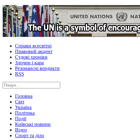
Справи всесвітні
Правовий акцент
Судові хроніки
Злочин і кара
Резонансні вердикти
RSS
Головна
Світ
Україна
Політика
Події
Київські новини
Відео
Спорт та діло