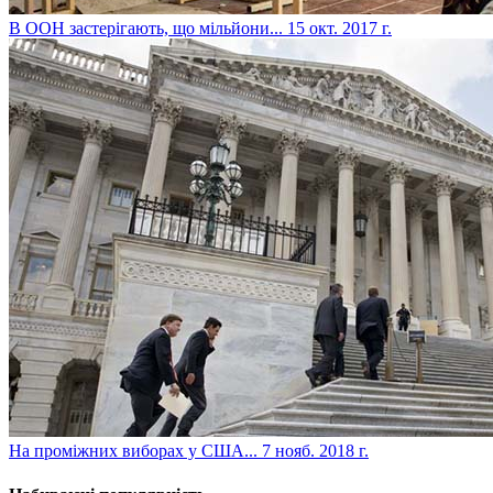
​В ООН застерігають, що мільйони...
15 окт. 2017 г.
​На проміжних виборах у США...
7 нояб. 2018 г.