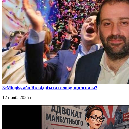
​ЗеМіндіч, або Як відрізати голову, що згнила?
12 нояб. 2025 г.