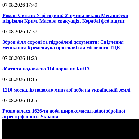
07.08.2026 17:49
​Роман Світан: У ці години! У путіна пекло: Мегавибухи
відрізали Крим. Масова евакуація. Кораблі фсб вщент
07.08.2026 17:37
​Зброя біля скроні та підроблені документи: Свідчення
мешканця Кременчука про свавілля місцевого ТЦК
07.08.2026 11:23
​Збито та подавлено 114 ворожих БпЛА
07.08.2026 11:15
​1210 москалів подохло минулої доби на українській землі
07.08.2026 11:05
​Розпочалася 1626-та доба широкомасштабної збройної
агресії рф проти України