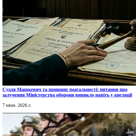
​Суддя Машкевич та принцип змагальності: питання про
залучення Міністерства оборони виникло навіть у апеляції
7 июн. 2026 г.