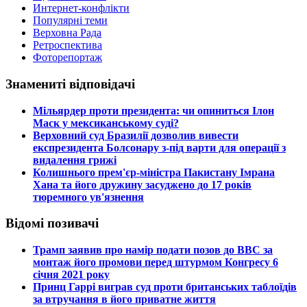
Интернет-конфлікти
Популярні теми
Верховна Рада
Ретроспектива
Фоторепортаж
Знамениті відповідачі
​Мільярдер проти президента: чи опиниться Ілон
Маск у мексиканському суді?
​Верховний суд Бразилії дозволив вивести
експрезидента Болсонару з-під варти для операції з
видалення грижі
​Колишнього прем'єр-міністра Пакистану Імрана
Хана та його дружину засуджено до 17 років
тюремного ув'язнення
Відомі позивачі
​Трамп заявив про намір подати позов до ВВС за
монтаж його промови перед штурмом Конгресу 6
січня 2021 року
​Принц Гаррі виграв суд проти британських таблоїдів
за втручання в його приватне життя