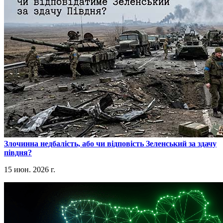
​Злочинна недбалість, або чи відповість Зеленський за здачу
півдня?
15 июн. 2026 г.