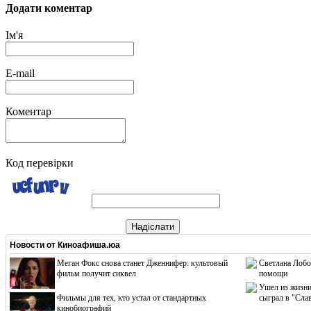
Додати коментар
Ім'я
E-mail
Коментар
Код перевірки
Надіслати
Новости от
Киноафиша.юа
Меган Фокс снова станет Дженнифер: культовый
Светлана Лобо
фильм получит сиквел
помощи
Ушел из жизни
Фильмы для тех, кто устал от стандартных
сыграл в "Сла
кинобиографий