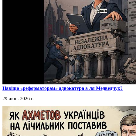
​Навіщо «реформаторам» адвокатура а-ля Медведчук?
29 июн. 2026 г.