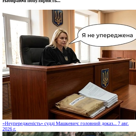
Набираючі популярність...
​«Неупередженість» судді Машкевич: головний доказ...
7 авг.
2026 г.