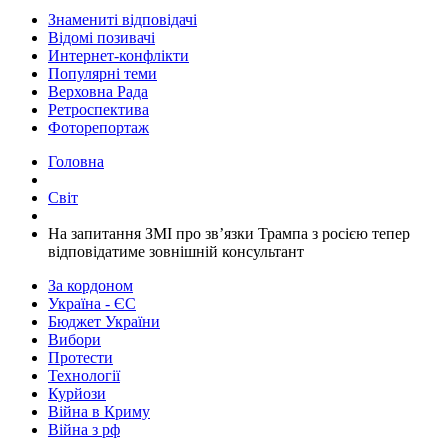
Знамениті відповідачі
Відомі позивачі
Интернет-конфлікти
Популярні теми
Верховна Рада
Ретроспектива
Фоторепортаж
Головна
Світ
​На запитання ЗМІ про зв’язки Трампа з росією тепер
відповідатиме зовнішній консультант
За кордоном
Україна - ЄС
Бюджет України
Вибори
Протести
Технології
Курйози
Війна в Криму
Війна з рф