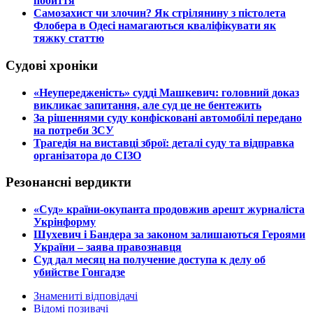
побиття
​Самозахист чи злочин? Як стрілянину з пістолета
Флобера в Одесі намагаються кваліфікувати як
тяжку статтю
Судові хроніки
​«Неупередженість» судді Машкевич: головний доказ
викликає запитання, але суд це не бентежить
​За рішеннями суду конфісковані автомобілі передано
на потреби ЗСУ
​Трагедія на виставці зброї: деталі суду та відправка
організатора до СІЗО
Резонансні вердикти
​«Суд» країни-окупанта продовжив арешт журналіста
Укрінформу
Шухевич і Бандера за законом залишаються Героями
України – заява правознавця
Суд дал месяц на получение доступа к делу об
убийстве Гонгадзе
Знамениті відповідачі
Відомі позивачі