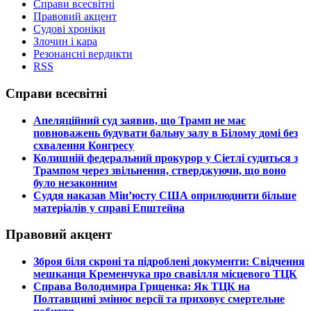
Справи всесвітні
Правовий акцент
Судові хроніки
Злочин і кара
Резонансні вердикти
RSS
Справи всесвітні
​Апеляційний суд заявив, що Трамп не має
повноважень будувати бальну залу в Білому домі без
схвалення Конгресу
​Колишній федеральний прокурор у Сіетлі судиться з
Трампом через звільнення, стверджуючи, що воно
було незаконним
​Суддя наказав Мін’юсту США оприлюднити більше
матеріалів у справі Епштейна
Правовий акцент
​Зброя біля скроні та підроблені документи: Свідчення
мешканця Кременчука про свавілля місцевого ТЦК
​Справа Володимира Гриценка: Як ТЦК на
Полтавщині змінює версії та приховує смертельне