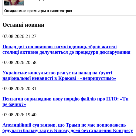
Ожидаемые премьеры в кинотеатрах
Останні новини
07.08.2026 21:27
​Понад дві з половиною тисячі одиниць зброї: жителі
столиці активно долучаються до процедури декларування
07.08.2026 20:58
​Українське консульство реагує на напад на ґрунті
національної ненависті в Кракові - «неприпустимо»
07.08.2026 20:31
​Пентагон оприлюднив нову порцію файлів про НЛО: «Ти
це бачив?»
07.08.2026 19:40
​Апеляційний суд заявив, що Трамп не має повноважень
будувати бальну залу в Білому домі без схвалення Конгресу