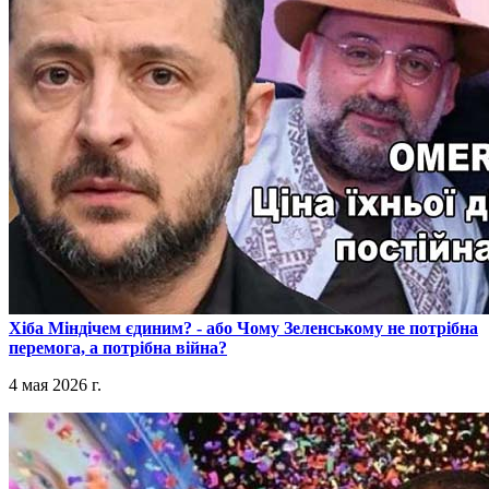
​Хіба Міндічем єдиним? - або Чому Зеленському не потрібна
перемога, а потрібна війна?
4 мая 2026 г.