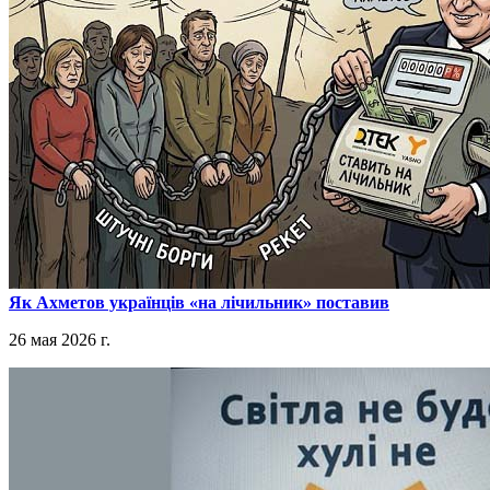
​Як Ахметов українців «на лічильник» поставив
26 мая 2026 г.