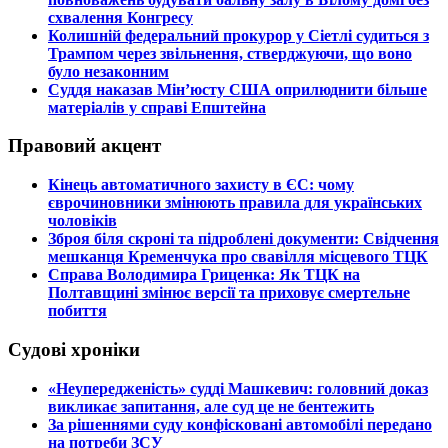
схвалення Конгресу
​Колишній федеральний прокурор у Сіетлі судиться з
Трампом через звільнення, стверджуючи, що воно
було незаконним
​Суддя наказав Мін’юсту США оприлюднити більше
матеріалів у справі Епштейна
Правовий акцент
​Кінець автоматичного захисту в ЄС: чому
єврочиновники змінюють правила для українських
чоловіків
​Зброя біля скроні та підроблені документи: Свідчення
мешканця Кременчука про свавілля місцевого ТЦК
​Справа Володимира Гриценка: Як ТЦК на
Полтавщині змінює версії та приховує смертельне
побиття
Судові хроніки
​«Неупередженість» судді Машкевич: головний доказ
викликає запитання, але суд це не бентежить
​За рішеннями суду конфісковані автомобілі передано
на потреби ЗСУ