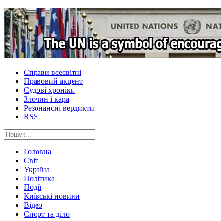
Справи всесвітні
Правовий акцент
Судові хроніки
Злочин і кара
Резонансні вердикти
RSS
Головна
Світ
Україна
Політика
Події
Київські новини
Відео
Спорт та діло