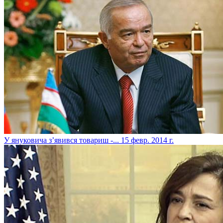
У януковича з’явився товариш -...
15 февр. 2014 г.