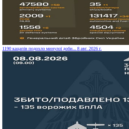
​1190 кацапів подохло минулої доби...
8 авг. 2026 г.