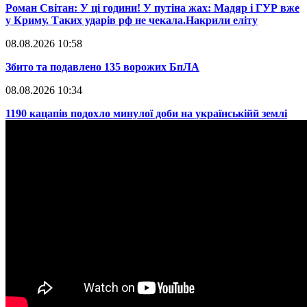
​Роман Світан: У ці години! У путіна жах: Мадяр і ГУР вже
у Криму. Таких ударів рф не чекала.Накрили еліту
08.08.2026 10:58
​Збито та подавлено 135 ворожих БпЛА
08.08.2026 10:34
​1190 кацапів подохло минулої доби на українськійй землі