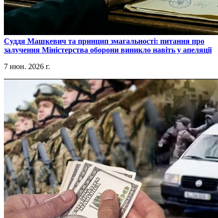
​Суддя Машкевич та принцип змагальності: питання про
залучення Міністерства оборони виникло навіть у апеляції
7 июн. 2026 г.