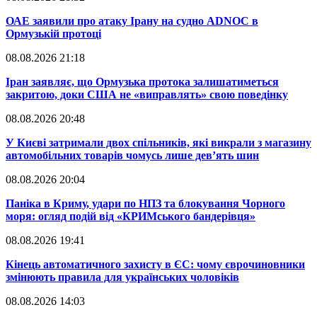
​ОАЕ заявили про атаку Ірану на судно ADNOC в
Ормузькій протоці
08.08.2026 21:18
​Іран заявляє, що Ормузька протока залишатиметься
закритою, доки США не «виправлять» свою поведінку
08.08.2026 20:48
​У Києві затримали двох спільників, які викрали з магазину
автомобільних товарів чомусь лише дев’ять шин
08.08.2026 20:04
Паніка в Криму, удари по НПЗ та блокування Чорного
моря: огляд подій від «КРИМського бандерівця»
08.08.2026 19:41
​Кінець автоматичного захисту в ЄС: чому єврочиновники
змінюють правила для українських чоловіків
08.08.2026 14:03