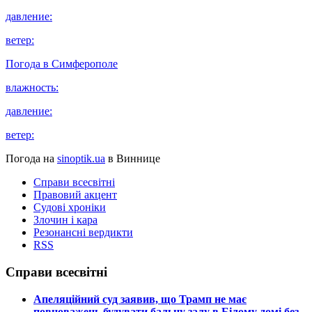
давление:
ветер:
Погода в
Симферополе
влажность:
давление:
ветер:
Погода на
sinoptik.ua
в Виннице
Справи всесвітні
Правовий акцент
Судові хроніки
Злочин і кара
Резонансні вердикти
RSS
Справи всесвітні
​Апеляційний суд заявив, що Трамп не має
повноважень будувати бальну залу в Білому домі без