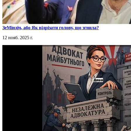
​ЗеМіндіч, або Як відрізати голову, що згнила?
12 нояб. 2025 г.