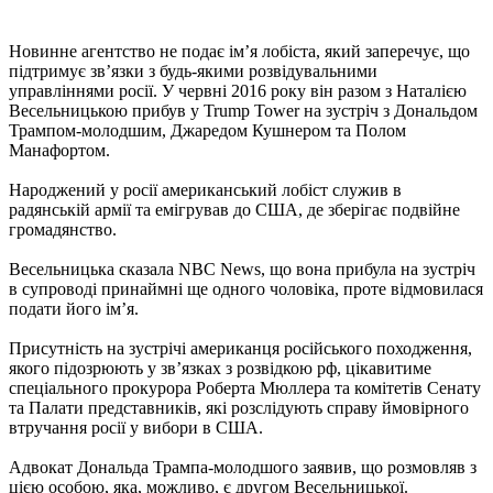
Новинне агентство не подає ім’я лобіста, який заперечує, що
підтримує зв’язки з будь-якими розвідувальними
управліннями росії. У червні 2016 року він разом з Наталією
Весельницькою прибув у Trump Tower на зустріч з Дональдом
Трампом-молодшим, Джаредом Кушнером та Полом
Манафортом.
Народжений у росії американський лобіст служив в
радянській армії та емігрував до США, де зберігає подвійне
громадянство.
Весельницька сказала NBC News, що вона прибула на зустріч
в супроводі принаймні ще одного чоловіка, проте відмовилася
подати його ім’я.
Присутність на зустрічі американця російського походження,
якого підозрюють у зв’язках з розвідкою рф, цікавитиме
спеціального прокурора Роберта Мюллера та комітетів Сенату
та Палати представників, які розслідують справу ймовірного
втручання росії у вибори в США.
Адвокат Дональда Трампа-молодшого заявив, що розмовляв з
цією особою, яка, можливо, є другом Весельницької.