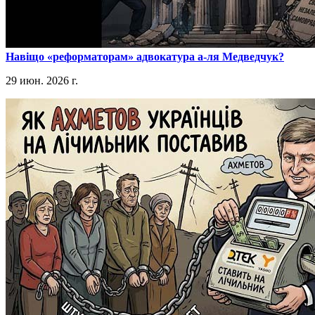
​Навіщо «реформаторам» адвокатура а-ля Медведчук?
29 июн. 2026 г.