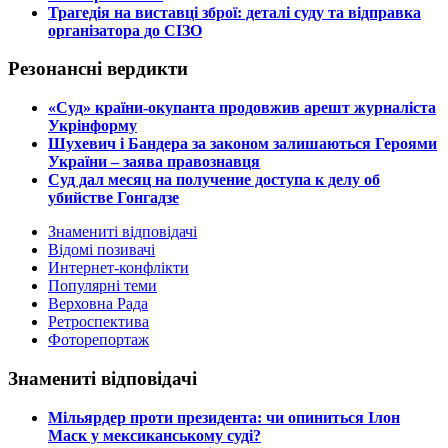
​Трагедія на виставці зброї: деталі суду та відправка
організатора до СІЗО
Резонансні вердикти
​«Суд» країни-окупанта продовжив арешт журналіста
Укрінформу
Шухевич і Бандера за законом залишаються Героями
України – заява правознавця
Суд дал месяц на получение доступа к делу об
убийстве Гонгадзе
Знамениті відповідачі
Відомі позивачі
Интернет-конфлікти
Популярні теми
Верховна Рада
Ретроспектива
Фоторепортаж
Знамениті відповідачі
​Мільярдер проти президента: чи опиниться Ілон
Маск у мексиканському суді?