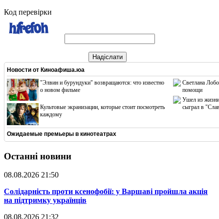
Код перевірки
Надіслати
Новости от
Киноафиша.юа
"Элвин и бурундуки" возвращаются: что известно
Светлана Лобо
о новом фильме
помощи
Ушел из жизни
Культовые экранизации, которые стоит посмотреть
сыграл в "Сла
каждому
Ожидаемые премьеры в кинотеатрах
Останні новини
08.08.2026 21:50
​Солідарність проти ксенофобії: у Варшаві пройшла акція
на підтримку українців
08.08.2026 21:32