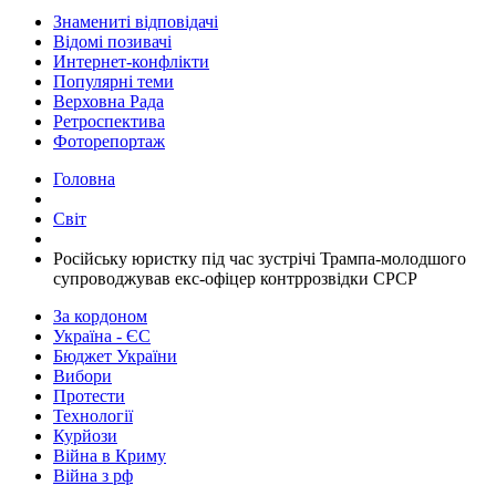
Знамениті відповідачі
Відомі позивачі
Интернет-конфлікти
Популярні теми
Верховна Рада
Ретроспектива
Фоторепортаж
Головна
Світ
​Російську юристку під час зустрічі Трампа-молодшого
супроводжував екс-офіцер контррозвідки СРСР
За кордоном
Україна - ЄС
Бюджет України
Вибори
Протести
Технології
Курйози
Війна в Криму
Війна з рф