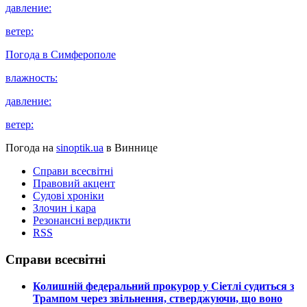
давление:
ветер:
Погода в
Симферополе
влажность:
давление:
ветер:
Погода на
sinoptik.ua
в Виннице
Справи всесвітні
Правовий акцент
Судові хроніки
Злочин і кара
Резонансні вердикти
RSS
Справи всесвітні
​Колишній федеральний прокурор у Сіетлі судиться з
Трампом через звільнення, стверджуючи, що воно