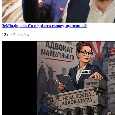
​ЗеМіндіч, або Як відрізати голову, що згнила?
12 нояб. 2025 г.