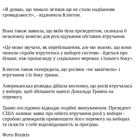
«Я думаю, що чимало зв'язків ще не стали надбанням
громадськості», - відзначила Клінтон.
Вона також заявила, що якби була президентом, скликала б
незалежну комісію для розслідування обставин втручання.
«Це може звучати, як перебільшення, але ми знаємо, що вони
чинили спроби втрутитись у виборчі системи - йдеться про
більше, ніж пропаганду у соціальних мережах з їхнього боку».
Клінтон також попередила, що росіяни «не закінчили» і
втручання з їх боку триває.
Американська розвідка дійшла висновку, що росія втручалась
у вибори, щоб збільшити шанси Дональда Трампа на
перемогу.
Трамп послідовно відкидає подібні звинувачення. Президент
США називає заяви про нібито втручання росії у вибори -
спробою демократів применшити його перемогу на виборах
та скласти з себе відповідальність за програш.
Фото Reuters