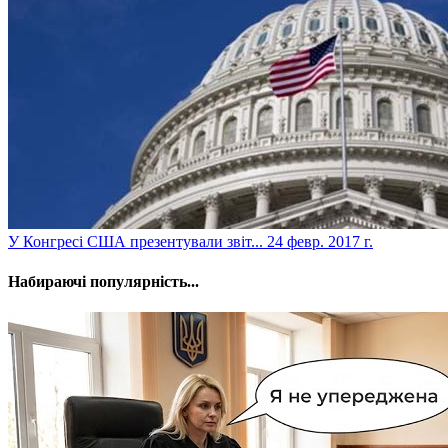
​У Конгресі США презентували звіт...
24 февр. 2017 г.
Набираючі популярність...