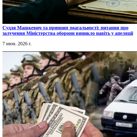
​Суддя Машкевич та принцип змагальності: питання про
залучення Міністерства оборони виникло навіть у апеляції
7 июн. 2026 г.