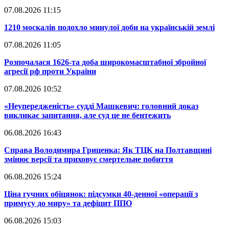
07.08.2026 11:15
​1210 москалів подохло минулої доби на українській землі
07.08.2026 11:05
​Розпочалася 1626-та доба широкомасштабної збройної
агресії рф проти України
07.08.2026 10:52
​«Неупередженість» судді Машкевич: головний доказ
викликає запитання, але суд це не бентежить
06.08.2026 16:43
​Справа Володимира Гриценка: Як ТЦК на Полтавщині
змінює версії та приховує смертельне побиття
06.08.2026 15:24
​Ціна гучних обіцянок: підсумки 40-денної «операції з
примусу до миру» та дефіцит ППО
06.08.2026 15:03