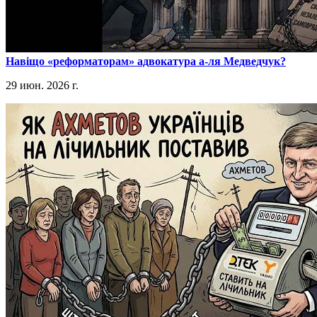
​Навіщо «реформаторам» адвокатура а-ля Медведчук?
29 июн. 2026 г.