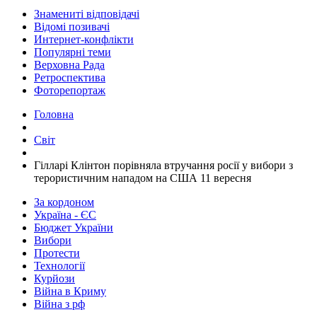
Знамениті відповідачі
Відомі позивачі
Интернет-конфлікти
Популярні теми
Верховна Рада
Ретроспектива
Фоторепортаж
Головна
Світ
​Гілларі Клінтон порівняла втручання росії у вибори з
терористичним нападом на США 11 вересня
За кордоном
Україна - ЄС
Бюджет України
Вибори
Протести
Технології
Курйози
Війна в Криму
Війна з рф