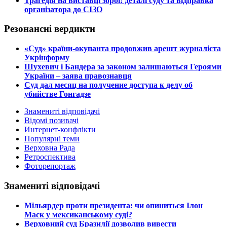
​Трагедія на виставці зброї: деталі суду та відправка
організатора до СІЗО
Резонансні вердикти
​«Суд» країни-окупанта продовжив арешт журналіста
Укрінформу
Шухевич і Бандера за законом залишаються Героями
України – заява правознавця
Суд дал месяц на получение доступа к делу об
убийстве Гонгадзе
Знамениті відповідачі
Відомі позивачі
Интернет-конфлікти
Популярні теми
Верховна Рада
Ретроспектива
Фоторепортаж
Знамениті відповідачі
​Мільярдер проти президента: чи опиниться Ілон
Маск у мексиканському суді?
​Верховний суд Бразилії дозволив вивести