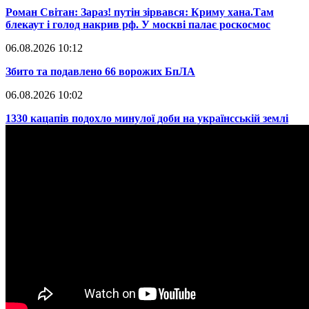
​Роман Світан: Зараз! путін зірвався: Криму хана.Там
блекаут і голод накрив рф. У москві палає роскосмос
06.08.2026 10:12
​Збито та подавлено 66 ворожих БпЛА
06.08.2026 10:02
​1330 кацапів подохло минулої доби на українсській землі