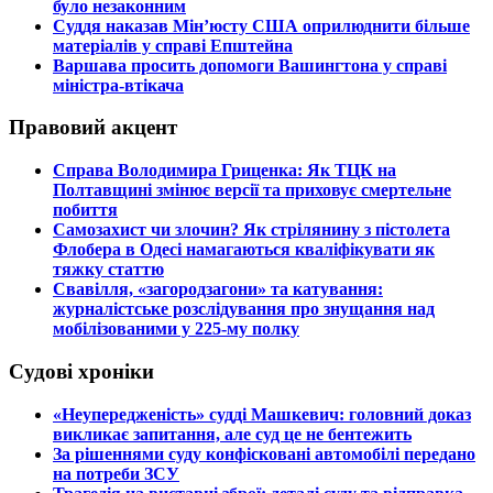
було незаконним
​Суддя наказав Мін’юсту США оприлюднити більше
матеріалів у справі Епштейна
​Варшава просить допомоги Вашингтона у справі
міністра-втікача
Правовий акцент
​Справа Володимира Гриценка: Як ТЦК на
Полтавщині змінює версії та приховує смертельне
побиття
​Самозахист чи злочин? Як стрілянину з пістолета
Флобера в Одесі намагаються кваліфікувати як
тяжку статтю
​Свавілля, «загородзагони» та катування:
журналістське розслідування про знущання над
мобілізованими у 225-му полку
Судові хроніки
​«Неупередженість» судді Машкевич: головний доказ
викликає запитання, але суд це не бентежить
​За рішеннями суду конфісковані автомобілі передано
на потреби ЗСУ