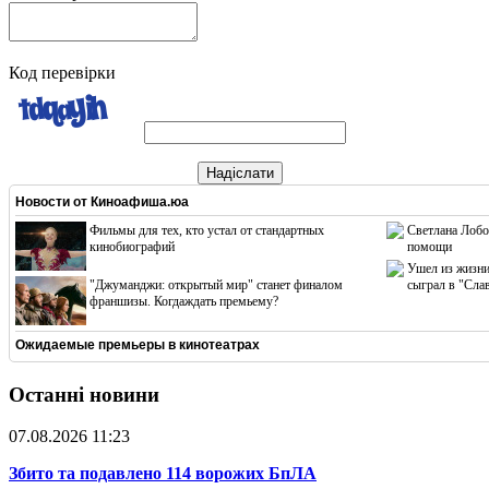
Код перевірки
Надіслати
Новости от
Киноафиша.юа
Фильмы для тех, кто устал от стандартных
Светлана Лобо
кинобиографий
помощи
Ушел из жизни
"Джуманджи: открытый мир" станет финалом
сыграл в "Сла
франшизы. Когдаждать премьему?
Ожидаемые премьеры в кинотеатрах
Останні новини
07.08.2026 11:23
​Збито та подавлено 114 ворожих БпЛА