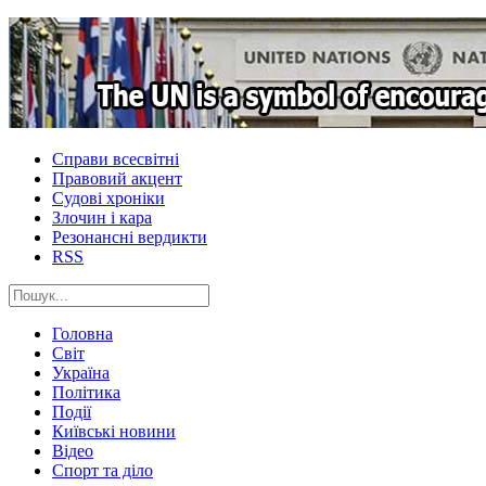
Справи всесвітні
Правовий акцент
Судові хроніки
Злочин і кара
Резонансні вердикти
RSS
Головна
Світ
Україна
Політика
Події
Київські новини
Відео
Спорт та діло