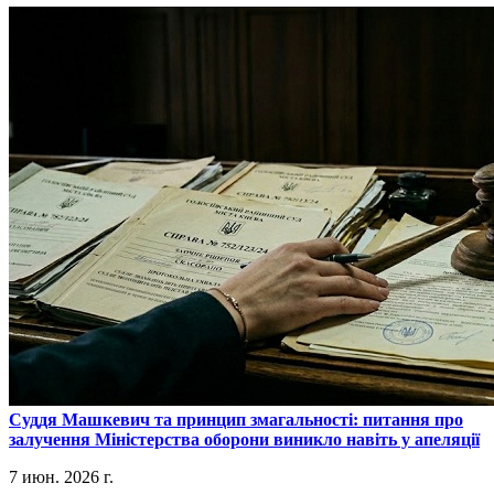
​Суддя Машкевич та принцип змагальності: питання про
залучення Міністерства оборони виникло навіть у апеляції
7 июн. 2026 г.