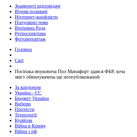
Знамениті відповідачі
Відомі позивачі
Интернет-конфлікти
Популярні теми
Верховна Рада
Ретроспектива
Фоторепортаж
Головна
Світ
​Посіпака януковича Пол Манафорт здався ФБР, хоча
зміст обвинувачень ще неопублікований
За кордоном
Україна - ЄС
Бюджет України
Вибори
Протести
Технології
Курйози
Війна в Криму
Війна з рф