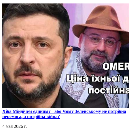
​Хіба Міндічем єдиним? - або Чому Зеленському не потрібна
перемога, а потрібна війна?
4 мая 2026 г.