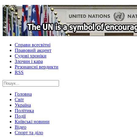
Справи всесвітні
Правовий акцент
Судові хроніки
Злочин і кара
Резонансні вердикти
RSS
Головна
Світ
Україна
Політика
Події
Київські новини
Відео
Спорт та діло