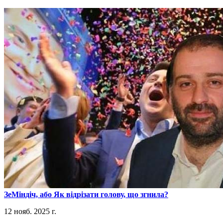
​ЗеМіндіч, або Як відрізати голову, що згнила?
12 нояб. 2025 г.