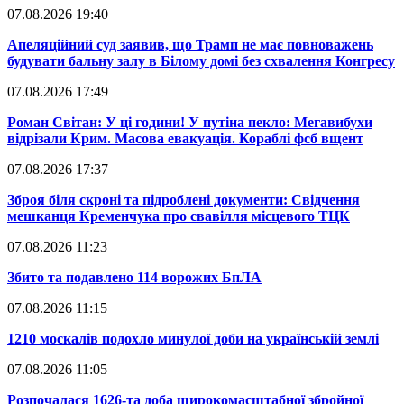
07.08.2026 19:40
​Апеляційний суд заявив, що Трамп не має повноважень
будувати бальну залу в Білому домі без схвалення Конгресу
07.08.2026 17:49
​Роман Світан: У ці години! У путіна пекло: Мегавибухи
відрізали Крим. Масова евакуація. Кораблі фсб вщент
07.08.2026 17:37
​Зброя біля скроні та підроблені документи: Свідчення
мешканця Кременчука про свавілля місцевого ТЦК
07.08.2026 11:23
​Збито та подавлено 114 ворожих БпЛА
07.08.2026 11:15
​1210 москалів подохло минулої доби на українській землі
07.08.2026 11:05
​Розпочалася 1626-та доба широкомасштабної збройної