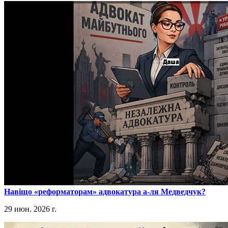
​Навіщо «реформаторам» адвокатура а-ля Медведчук?
29 июн. 2026 г.