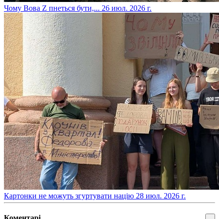
​Чому Вова Z пнеться бути,...
26 июл. 2026 г.
​Картонки не можуть згуртувати націю
28 июл. 2026 г.
Коментарі