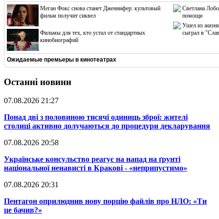
Меган Фокс снова станет Дженнифер: культовый
Светлана Лобо
фильм получит сиквел
помощи
Ушел из жизни
Фильмы для тех, кто устал от стандартных
сыграл в "Сла
кинобиографий
Ожидаемые премьеры в кинотеатрах
Останні новини
07.08.2026 21:27
​Понад дві з половиною тисячі одиниць зброї: жителі
столиці активно долучаються до процедури декларування
07.08.2026 20:58
​Українське консульство реагує на напад на ґрунті
національної ненависті в Кракові - «неприпустимо»
07.08.2026 20:31
​Пентагон оприлюднив нову порцію файлів про НЛО: «Ти
це бачив?»