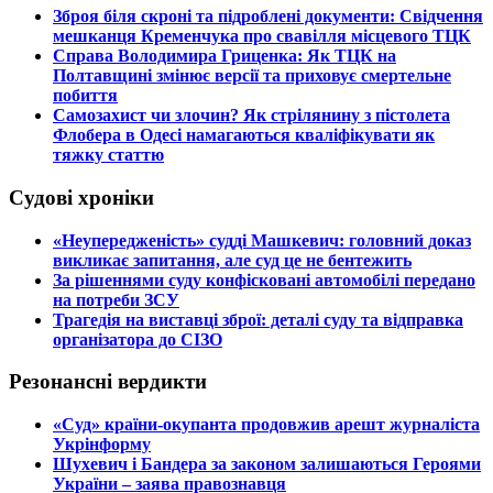
​Зброя біля скроні та підроблені документи: Свідчення
мешканця Кременчука про свавілля місцевого ТЦК
​Справа Володимира Гриценка: Як ТЦК на
Полтавщині змінює версії та приховує смертельне
побиття
​Самозахист чи злочин? Як стрілянину з пістолета
Флобера в Одесі намагаються кваліфікувати як
тяжку статтю
Судові хроніки
​«Неупередженість» судді Машкевич: головний доказ
викликає запитання, але суд це не бентежить
​За рішеннями суду конфісковані автомобілі передано
на потреби ЗСУ
​Трагедія на виставці зброї: деталі суду та відправка
організатора до СІЗО
Резонансні вердикти
​«Суд» країни-окупанта продовжив арешт журналіста
Укрінформу
Шухевич і Бандера за законом залишаються Героями
України – заява правознавця