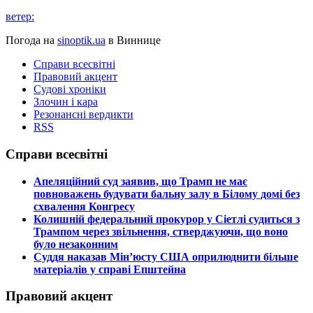
ветер:
Погода на
sinoptik.ua
в Виннице
Справи всесвітні
Правовий акцент
Судові хроніки
Злочин і кара
Резонансні вердикти
RSS
Справи всесвітні
​Апеляційний суд заявив, що Трамп не має
повноважень будувати бальну залу в Білому домі без
схвалення Конгресу
​Колишній федеральний прокурор у Сіетлі судиться з
Трампом через звільнення, стверджуючи, що воно
було незаконним
​Суддя наказав Мін’юсту США оприлюднити більше
матеріалів у справі Епштейна
Правовий акцент