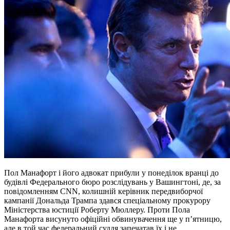
Пол Манафорт і його адвокат прибули у понеділок вранці до
будівлі Федерального бюро розслідувань у Вашингтоні, де, за
повідомленням СNN, колишній керівник передвиборчої
кампанії Дональда Трампа здався спеціальному прокурору
Міністерства юстиції Роберту Мюллеру. Проти Пола
Манафорта висунуто офіційні обвинувачення ще у п’ятницю,
але в той час федеральний суддя запечатав їх і не