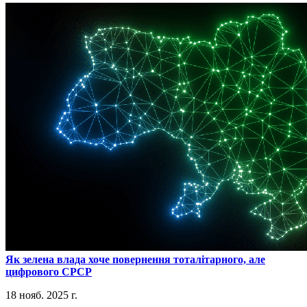
​Як зелена влада хоче повернення тоталітарного, але
цифрового СРСР
18 нояб. 2025 г.