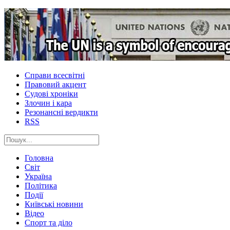
Справи всесвітні
Правовий акцент
Судові хроніки
Злочин і кара
Резонансні вердикти
RSS
Головна
Світ
Україна
Політика
Події
Київські новини
Відео
Спорт та діло