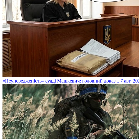
​«Неупередженість» судді Машкевич: головний доказ...
7 авг. 20