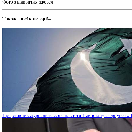
Фото з відкритих джерел
Також з цієї категорії...
Представник журналістської спільноти Пакистану звернувся...