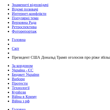
Знамениті відповідачі
Відомі позивачі
Интернет-конфлікти
Популярні теми
Верховна Рада
Ретроспектива
Фоторепортаж
Головна
Світ
​Президент США Дональд Трамп оголосив про різке збіл
За кордоном
Україна - ЄС
Бюджет України
Вибори
Протести
Технології
Курйози
Війна в Криму
Війна з рф
Головна