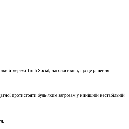
льній мережі Truth Social, наголосивши, що це рішення
датної протистояти будь-яким загрозам у нинішній нестабільній
я.