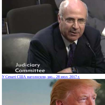
​У Сенаті США наголосили, що...
28 июл. 2017 г.