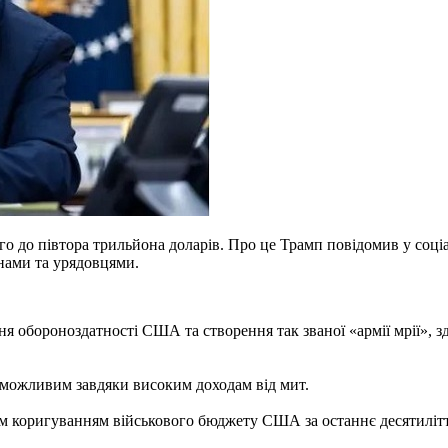
о до півтора трильйона доларів. Про це Трамп повідомив у соціа
енами та урядовцями.
я обороноздатності США та створення так званої «армії мрії», з
 можливим завдяки високим доходам від мит.
м коригуванням військового бюджету США за останнє десятилітт