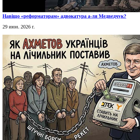
​Навіщо «реформаторам» адвокатура а-ля Медведчук?
29 июн. 2026 г.