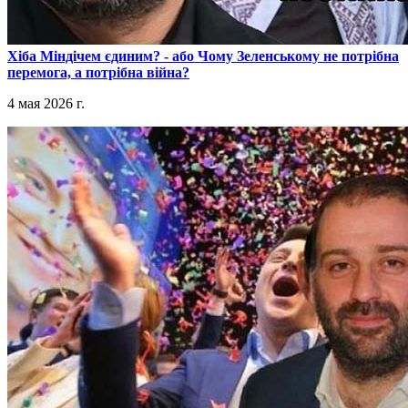
​Хіба Міндічем єдиним? - або Чому Зеленському не потрібна
перемога, а потрібна війна?
4 мая 2026 г.