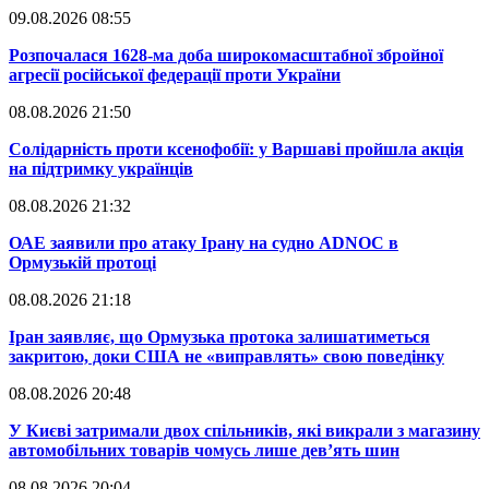
09.08.2026 08:55
​Розпочалася 1628-ма доба широкомасштабної збройної
агресії російської федерації проти України
08.08.2026 21:50
​Солідарність проти ксенофобії: у Варшаві пройшла акція
на підтримку українців
08.08.2026 21:32
​ОАЕ заявили про атаку Ірану на судно ADNOC в
Ормузькій протоці
08.08.2026 21:18
​Іран заявляє, що Ормузька протока залишатиметься
закритою, доки США не «виправлять» свою поведінку
08.08.2026 20:48
​У Києві затримали двох спільників, які викрали з магазину
автомобільних товарів чомусь лише дев’ять шин
08.08.2026 20:04