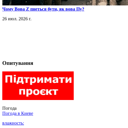
​Чому Вова Z пнеться бути, як вова Пу?
26 июл. 2026 г.
Опитування
Погода
Погода в
Киеве
влажность: