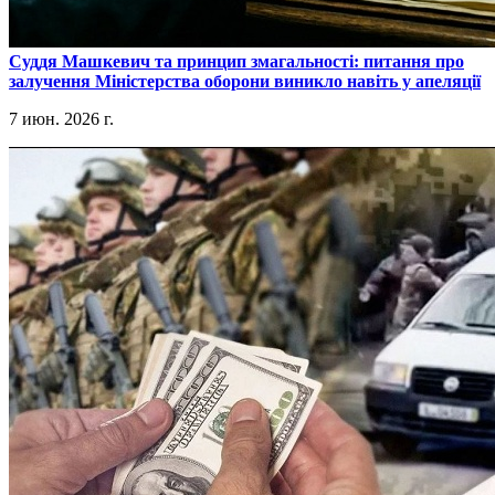
​Суддя Машкевич та принцип змагальності: питання про
залучення Міністерства оборони виникло навіть у апеляції
7 июн. 2026 г.