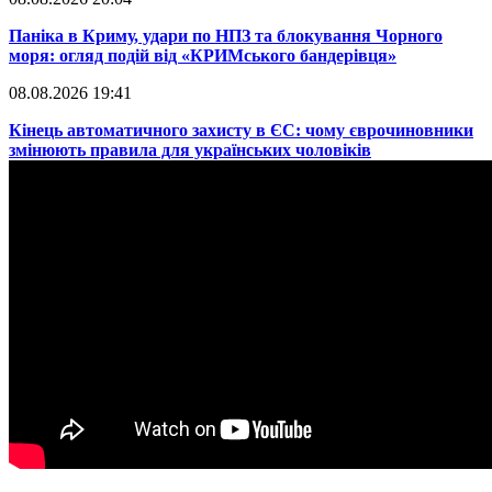
Паніка в Криму, удари по НПЗ та блокування Чорного
моря: огляд подій від «КРИМського бандерівця»
08.08.2026 19:41
​Кінець автоматичного захисту в ЄС: чому єврочиновники
змінюють правила для українських чоловіків