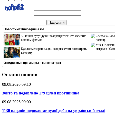
Надіслати
Новости от
Киноафиша.юа
"Элвин и бурундуки" возвращаются: что известно
Светлана Лобо
о новом фильме
помощи
Ушел из жизни
Культовые экранизации, которые стоит посмотреть
сыграл в "Сла
каждому
Ожидаемые премьеры в кинотеатрах
Останні новини
09.08.2026 09:10
​Збито та подавлено 179 цілей противника
09.08.2026 09:00
​1130 кацапів подохло минулої доби на українській землі