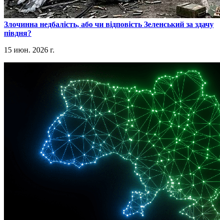
​Злочинна недбалість, або чи відповість Зеленський за здачу
півдня?
15 июн. 2026 г.