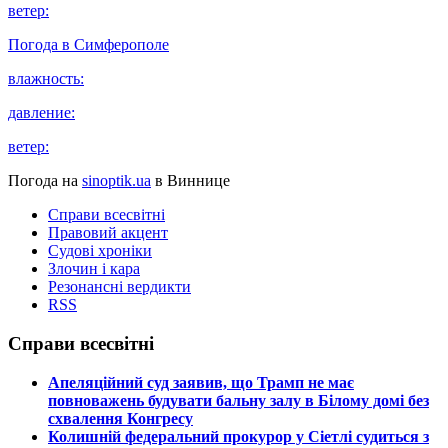
ветер:
Погода в
Симферополе
влажность:
давление:
ветер:
Погода на
sinoptik.ua
в Виннице
Справи всесвітні
Правовий акцент
Судові хроніки
Злочин і кара
Резонансні вердикти
RSS
Справи всесвітні
​Апеляційний суд заявив, що Трамп не має
повноважень будувати бальну залу в Білому домі без
схвалення Конгресу
​Колишній федеральний прокурор у Сіетлі судиться з