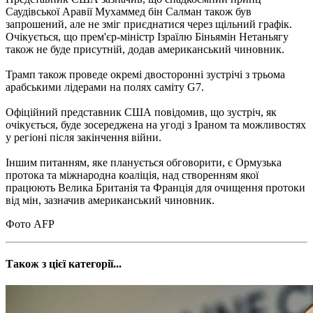
Саудівської Аравії Мухаммед бін Салман також був
запрошений, але не зміг приєднатися через щільний графік.
Очікується, що прем'єр-міністр Ізраїлю Біньямін Нетаньягу
також не буде присутній, додав американський чиновник.
Трамп також проведе окремі двосторонні зустрічі з трьома
арабськими лідерами на полях саміту G7.
Офіційний представник США повідомив, що зустріч, як
очікується, буде зосереджена на угоді з Іраном та можливостях
у регіоні після закінчення війни.
Іншим питанням, яке планується обговорити, є Ормузька
протока та міжнародна коаліція, над створенням якої
працюють Велика Британія та Франція для очищення протоки
від мін, зазначив американський чиновник.
Фото
AFP
Також з цієї категорії...