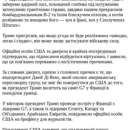
заберемо ядерний пил, похований глибоко під потужними
затонулими гранітними горами, завдяки нашим прекрасним
бомбардувальникам B-2 та їхнім блискучим пілотам, а потім
розбавимо та знищимо його — хоч в Ірані, хоч у Сполучених
Штатах».
Трамп пригрозив, що якщо угода не буде реалізована «швидко,
легко і гладко», він може знову застосувати військову силу.
Офіційні особи США та джерела в країнах-посередниках
підтвердили, що підписання відбудеться віртуально, і заявили,
що це пов'язано переважно з логістичними причинами.
За словами джерел, однією з головних причин є те, що
віцепрезидент Джей Ді Венс, який очолює американську
переговорну групу, не зміг би повернутися до США до того,
як президент Трамп вилетить на саміт G7 у Франції в
понеділок уранці.
У вівторок президент Трамп проведе зустріч у Франції з
лідерами G7, а також із лідерами Єгипту, Катару та
Об'єднаних Арабських Еміратів, повідомили офіційні особи
США на брифінгу для журналістів.
Представник США зазначив, що спадкоємний принц