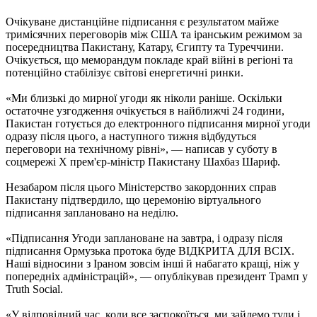
Очікуване дистанційне підписання є результатом майже
тримісячних переговорів між США та іранським режимом за
посередництва Пакистану, Катару, Єгипту та Туреччини.
Очікується, що меморандум покладе край війні в регіоні та
потенційно стабілізує світові енергетичні ринки.
«Ми близькі до мирної угоди як ніколи раніше. Оскільки
остаточне узгодження очікується в найближчі 24 години,
Пакистан готується до електронного підписання мирної угоди
одразу після цього, а наступного тижня відбудуться
переговори на технічному рівні», — написав у суботу в
соцмережі X прем'єр-міністр Пакистану Шахбаз Шариф.
Незабаром після цього Міністерство закордонних справ
Пакистану підтвердило, що церемонію віртуального
підписання заплановано на неділю.
«Підписання Угоди заплановане на завтра, і одразу після
підписання Ормузька протока буде ВІДКРИТА ДЛЯ ВСІХ.
Наші відносини з Іраном зовсім інші й набагато кращі, ніж у
попередніх адміністрацій», — опублікував президент Трамп у
Truth Social.
«У відповідний час, коли все заспокоїться, ми зайдемо туди і