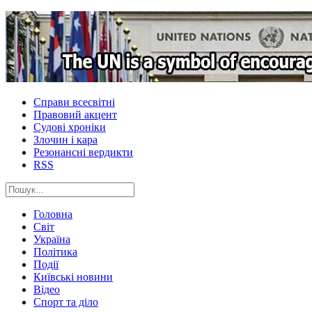
Справи всесвітні
Правовий акцент
Судові хроніки
Злочин і кара
Резонансні вердикти
RSS
Головна
Світ
Україна
Політика
Події
Київські новини
Відео
Спорт та діло