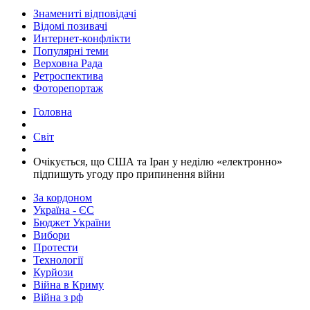
Знамениті відповідачі
Відомі позивачі
Интернет-конфлікти
Популярні теми
Верховна Рада
Ретроспектива
Фоторепортаж
Головна
Світ
​Очікується, що США та Іран у неділю «електронно»
підпишуть угоду про припинення війни
За кордоном
Україна - ЄС
Бюджет України
Вибори
Протести
Технології
Курйози
Війна в Криму
Війна з рф