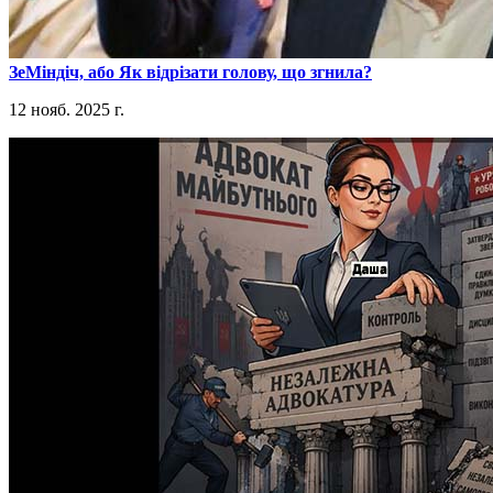
​ЗеМіндіч, або Як відрізати голову, що згнила?
12 нояб. 2025 г.