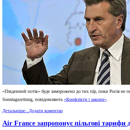
«Південний потік» буде заморожено до тих пір, поки Росія не п
Sonntagszeitung, повідомляють
«Конфлікти і закони»
.
Детальніше...
Додати коментар
Air France запропонує пільгові тарифи 