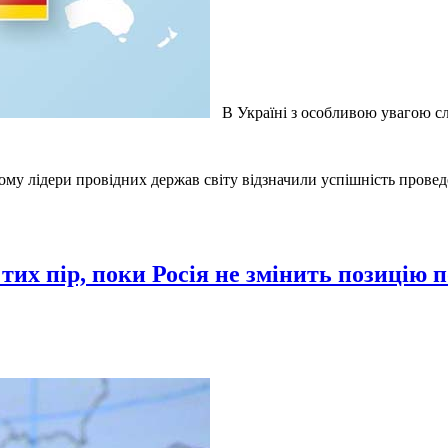
В Україні з особливою увагою слі
кому лідери провідних держав світу відзначили успішність прове
тих пір, поки Росія не змінить позицію п