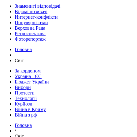
Знамениті відповідачі
Відомі позивачі
Интернет-конфлікти
Популярні теми
Верховна Рада
Ретроспектива
Фоторепортаж
Головна
Світ
За кордоном
Україна - ЄС
Бюджет України
Вибори
Протести
Технології
Курйози
Війна в Криму
Війна з рф
Головна
/
Світ