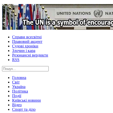
Справи всесвітні
Правовий акцент
Судові хроніки
Злочин і кара
Резонансні вердикти
RSS
Головна
Світ
Україна
Політика
Події
Київські новини
Відео
Спорт та діло