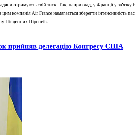
дяни отримують свій зиск. Так, наприклад, у Франції у зв'язку із
з цим компанія Air France намагається зберегти інтенсивність п
ну Південних Піренеїв.
нюк прийняв делегацію Конгресу США