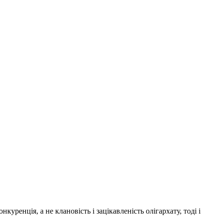
уренція, а не клановість і зацікавленість олігархату, тоді і