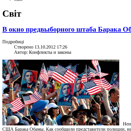
Світ
В окно предвыборного штаба Барака О
Подробиці
Створено 13.10.2012 17:26
Автор: Конфликты и законы
Неизв
США Барака Обамы. Как сообщили представители полиции, ник