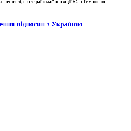
нення лідера української опозиції Юлії Тимошенко.
ення відносин з Україною