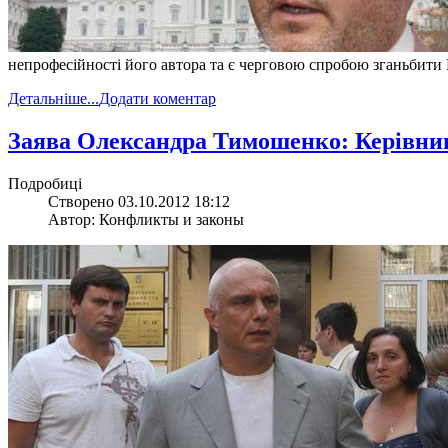
непрофесійності його автора та є черговою спробою зганьбити
Детальніше...
Додати коментар
Заява Олександра Тимошенко: Керівниц
Подробиці
Створено 03.10.2012 18:12
Автор: Конфликты и законы