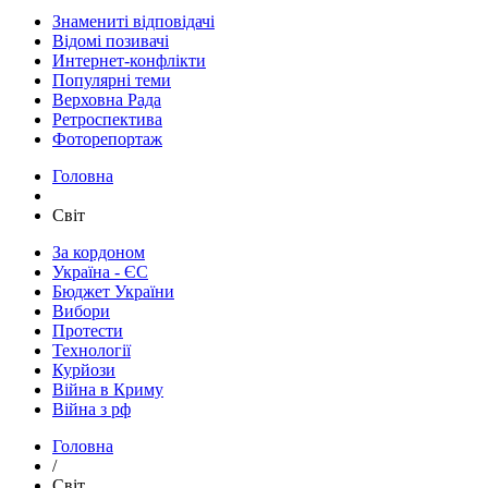
Знамениті відповідачі
Відомі позивачі
Интернет-конфлікти
Популярні теми
Верховна Рада
Ретроспектива
Фоторепортаж
Головна
Світ
За кордоном
Україна - ЄС
Бюджет України
Вибори
Протести
Технології
Курйози
Війна в Криму
Війна з рф
Головна
/
Світ