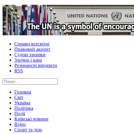
Справи всесвітні
Правовий акцент
Судові хроніки
Злочин і кара
Резонансні вердикти
RSS
Головна
Світ
Україна
Політика
Події
Київські новини
Відео
Спорт та діло