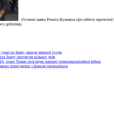
Останні заяви Рената Кузьміна про нібито причетніс
го дебілізму.
й удар по Ірану заради мирної угоди
тах Ірану протягом кількох днів
ША, поки Трамп розглядає варіант повномасштабної війни
, якщо переговори з Іраном проваляться