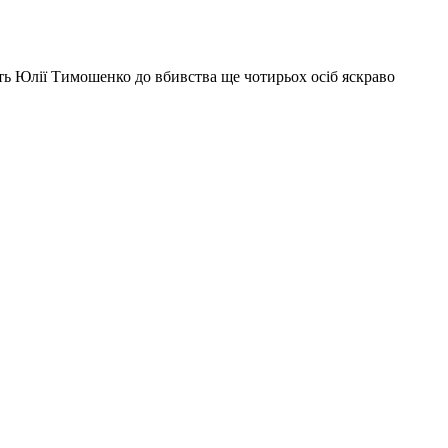
ть Юлії Тимошенко до вбивства ще чотирьох осіб яскраво