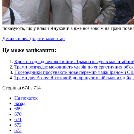
показують, що у влади Януковича вже все зовсім на грані повно
Детальніше...
Додати коментар
Це може зацікавити:
​Крок назад від великої війни: Трамп скасував масштабни
​Трамп розглядає можливість ударів по енергетичних об'єк
​Посередники просувають нове перемир'я між Іраном і С
​Трамп для Axios: Я готовий до «рішучих військових дій»
Сторінка 674 з 714
На початок
назад
669
670
671
672
673