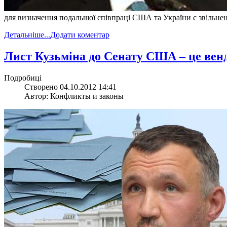
для визначення подальшої співпраці США та України є звільне
Детальніше...
Додати коментар
Лист Кузьміна до Сенату США – це вен
Подробиці
Створено 04.10.2012 14:41
Автор: Конфликты и законы