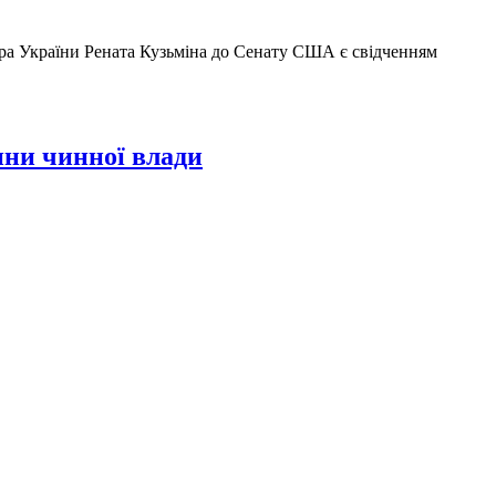
а України Рената Кузьміна до Сенату США є свідченням
ини чинної влади