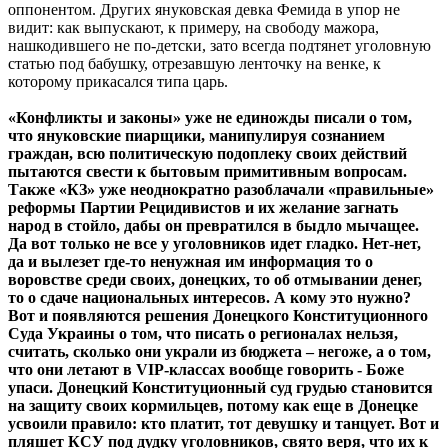
оппонентом. Других януковская девка Фемида в упор не
видит: как выпускают, к примеру, на свободу мажора,
нашкодившего не по-детски, зато всегда подтянет уголовную
статью под бабушку, отрезавшую ленточку на венке, к
которому прикасался типа царь.
«Конфликты и законы» уже не единожды писали о том,
что януковские пиарщики, манипулируя сознанием
граждан, всю политическую подоплеку своих действий
пытаются свести к бытовым примитивным вопросам.
Также «КЗ» уже неоднократно разоблачали «правильные»
реформы Партии Рецидивистов и их желание загнать
народ в стойло, дабы он превратился в быдло мычащее.
Да вот только не все у уголовников идет гладко. Нет-нет,
да и вылезет где-то ненужная им информация то о
воровстве среди своих, донецких, то об отмывании денег,
то о сдаче национальных интересов. А кому это нужно?
Вот и появляются решения Донецкого Конституционного
Суда Украины о том, что писать о регионалах нельзя,
считать, сколько они украли из бюджета – негоже, а о том,
что они летают в VIP-классах вообще говорить - Боже
упаси. Донецкий Конституционный суд грудью становится
на защиту своих кормильцев, потому как еще в Донецке
усвоили правило: кто платит, тот девушку и танцует. Вот и
пляшет КСУ под дудку уголовников, свято веря, что их к