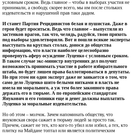
условным сроком. Ведь главное – чтобы в выборах участия не
принимали, а свободу, скорее всего, мы им после стольких
издевательств и нарушений прав таки дадим.
И станет Партия Рецидивистов белая и пушистая. Даже в
герои будет проситься. Ведь что главное – выпустили из
застенков врагов, так что, челядь, радуйся, твою прихоть
под выборы удовлетворили. Вот и пошли всякие эксперты
выступать на круглых столах, донося до общества
информацию, что власти наиболее целесообразно
провернуть аферу осуждение Луценко с условным сроком.
В таком случае экс-министр внутренних дел получит
возможность принимать участие в работе избирательного
штаба, но будет лишен права баллотироваться в депутаты.
Но при этом ни один эксперт даже не заикается о том, что
само дело Луценко шито белыми нитками и власть не
имела ни морального, а уж тем более законного права
держать его в тюрьме. А по европейским стандартам
Янукович и его гопники еще и денег должны выплатить
Луценко за моральные издевательства.
Но об этом – молчок. Зачем напоминать обществу, что
януковская свора сажает в тюрьму людей за просто так.
Причем, сажает не тех, кто кого-то убил или избил, а тех, кто
плитку на Майдане топтал или является политическим