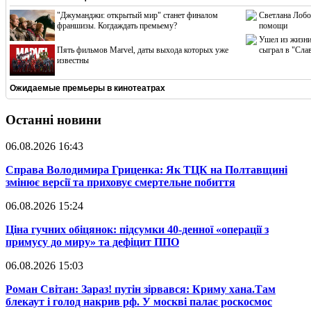
"Джуманджи: открытый мир" станет финалом
Светлана Лобо
франшизы. Когдаждать премьему?
помощи
Ушел из жизни
Пять фильмов Marvel, даты выхода которых уже
сыграл в "Сла
известны
Ожидаемые премьеры в кинотеатрах
Останні новини
06.08.2026 16:43
​Справа Володимира Гриценка: Як ТЦК на Полтавщині
змінює версії та приховує смертельне побиття
06.08.2026 15:24
​Ціна гучних обіцянок: підсумки 40-денної «операції з
примусу до миру» та дефіцит ППО
06.08.2026 15:03
​Роман Світан: Зараз! путін зірвався: Криму хана.Там
блекаут і голод накрив рф. У москві палає роскосмос