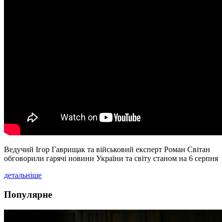
Ведучий Ігор Гаврищак та військовий експерт Роман Світан
обговорили гарячі новини України та світу станом на 6 серпня
детальніше
Популярне