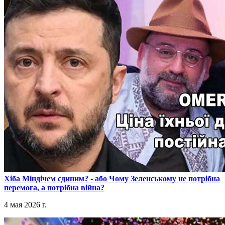
​Хіба Міндічем єдиним? - або Чому Зеленському не потрібна
перемога, а потрібна війна?
4 мая 2026 г.