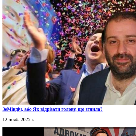
​ЗеМіндіч, або Як відрізати голову, що згнила?
12 нояб. 2025 г.