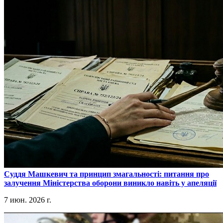
​Суддя Машкевич та принцип змагальності: питання про
залучення Міністерства оборони виникло навіть у апеляції
7 июн. 2026 г.