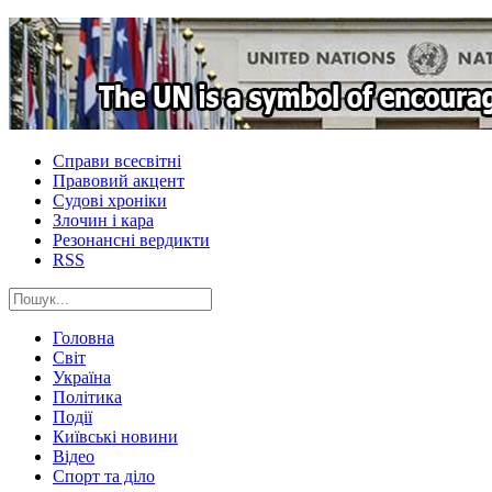
Справи всесвітні
Правовий акцент
Судові хроніки
Злочин і кара
Резонансні вердикти
RSS
Головна
Світ
Україна
Політика
Події
Київські новини
Відео
Спорт та діло