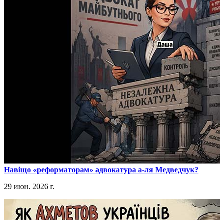
​Навіщо «реформаторам» адвокатура а-ля Медведчук?
29 июн. 2026 г.