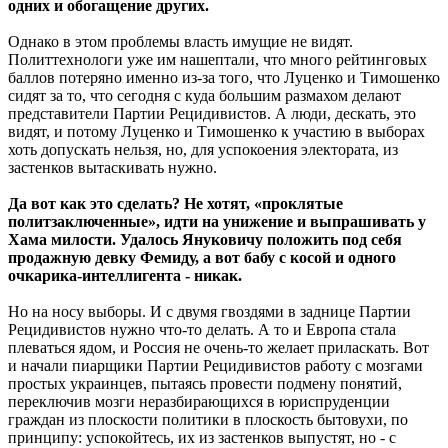
одних и обогащение других.
Однако в этом проблемы власть имущие не видят.
Политтехнологи уже им нашептали, что много рейтинговых
баллов потеряно именно из-за того, что Луценко и Тимошенко
сидят за то, что сегодня с куда большим размахом делают
представители Партии Рецидивистов. А люди, дескать, это
видят, и потому Луценко и Тимошенко к участию в выборах
хоть допускать нельзя, но, для успокоения электората, из
застенков вытаскивать нужно.
Да вот как это сделать? Не хотят, «проклятые
политзаключенные», идти на унижение и выпрашивать у
Хама милости. Удалось Януковичу положить под себя
продажную девку Фемиду, а вот бабу с косой и одного
очкарика-интеллигента - никак.
Но на носу выборы. И с двумя гвоздями в заднице Партии
Рецидивистов нужно что-то делать. А то и Европа стала
плеваться ядом, и Россия не очень-то желает приласкать. Вот
и начали пиарщики Партии Рецидивистов работу с мозгами
простых украинцев, пытаясь провести подмену понятий,
переключив мозги неразбирающихся в юриспруденции
граждан из плоскости политики в плоскость бытовухи, по
принципу: успокойтесь, их из застенков выпустят, но - с