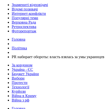
Знамениті відповідачі
Відомі позивачі
Интернет-конфлікти
Популярні теми
Верховна Рада
Ретроспектива
Фоторепортаж
Головна
Політика
PR набирает обороты: власть взялась за умы украинцев
За кордоном
Україна - ЄС
Бюджет України
Вибори
Протести
Технології
Курйози
Війна в Криму
Війна з рф
Головна