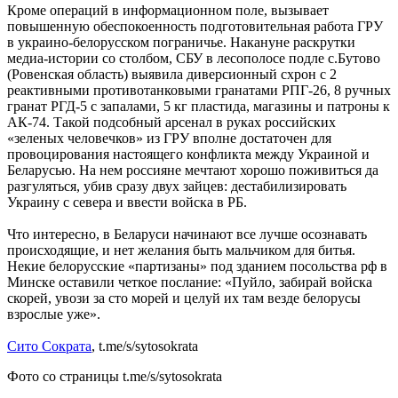
Кроме операций в информационном поле, вызывает
повышенную обеспокоенность подготовительная работа ГРУ
в украино-белорусском пограничье. Накануне раскрутки
медиа-истории со столбом, СБУ в лесополосе подле с.Бутово
(Ровенская область) выявила диверсионный схрон с 2
реактивными противотанковыми гранатами РПГ-26, 8 ручных
гранат РГД-5 с запалами, 5 кг пластида, магазины и патроны к
АК-74. Такой подсобный арсенал в руках российских
«зеленых человечков» из ГРУ вполне достаточен для
провоцирования настоящего конфликта между Украиной и
Беларусью. На нем россияне мечтают хорошо поживиться да
разгуляться, убив сразу двух зайцев: дестабилизировать
Украину с севера и ввести войска в РБ.
Что интересно, в Беларуси начинают все лучше осознавать
происходящие, и нет желания быть мальчиком для битья.
Некие белорусские «партизаны» под зданием посольства рф в
Минске оставили четкое послание: «Пуйло, забирай войска
скорей, увози за сто морей и целуй их там везде белорусы
взрослые уже».
Сито Сократа
, t.me/s/sytosokrata
Фото со страницы t.me/s/sytosokrata