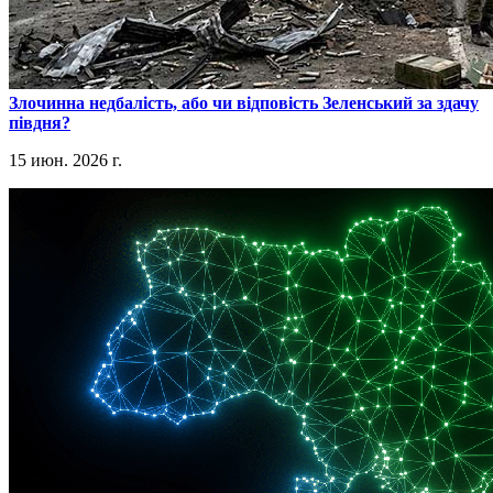
​Злочинна недбалість, або чи відповість Зеленський за здачу
півдня?
15 июн. 2026 г.