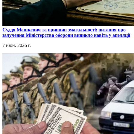
​Суддя Машкевич та принцип змагальності: питання про
залучення Міністерства оборони виникло навіть у апеляції
7 июн. 2026 г.