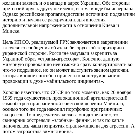
желании заявить и о выпаде в адрес Украины. Обе стороны
претензий друг к другу не имеют, и тема вроде бы исчерпана.
Однако российские пропагандистские источники подхватили
историю и начали ее раскручивать для внесения
дополнительной напряженности в отношения Киева и
Минска.
Цель ИПСО, реализуемой ГРУ, заключается в закреплении
ключевого сообщения об атаке белорусской территории с
украинской стороны. Россияне задумали закрепить за
Украиной образ «страны-агрессора». Конечно, данную
мизерную провокацию невозможно сразу конвертировать во
что-то подрывное, но он может выступать звеном цепочки,
которая вполне способна привести к конструированию
провокации в духе «майнильского инцидента».
Хорошо известно, что СССР до того момента, как 26 ноября
1939 года осуществить провокационный артиллеристский
самообстрел приграничной советской деревни Майнила,
осенью того же года накопил портфолио приграничных
эксцессов. То председателя колхоза «подстрелили», то
свинарник обстреляли «злобные» финны, и так по капле
наполнялась чаша неприятия страны-мишени для агрессии. А
потом загрохотала зимняя война.