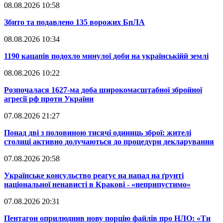
08.08.2026 10:58
​Збито та подавлено 135 ворожих БпЛА
08.08.2026 10:34
​1190 кацапів подохло минулої доби на українськійй землі
08.08.2026 10:22
​Розпочалася 1627-ма доба широкомасштабної збройної
агресії рф проти України
07.08.2026 21:27
​Понад дві з половиною тисячі одиниць зброї: жителі
столиці активно долучаються до процедури декларування
07.08.2026 20:58
​Українське консульство реагує на напад на ґрунті
національної ненависті в Кракові - «неприпустимо»
07.08.2026 20:31
​Пентагон оприлюднив нову порцію файлів про НЛО: «Ти