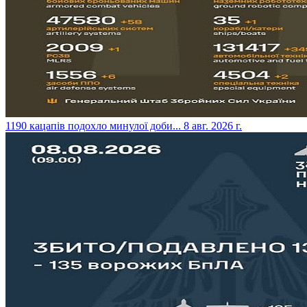
​1190 кацапів подохло минулої доби...
8 авг. 2026 г.