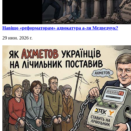
​Навіщо «реформаторам» адвокатура а-ля Медведчук?
29 июн. 2026 г.