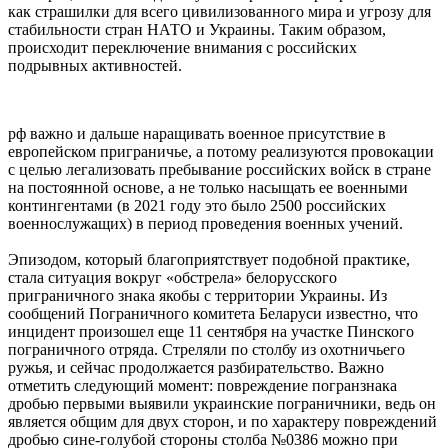
как страшилки для всего цивилизованного мира и угрозу для
стабильности стран НАТО и Украины. Таким образом,
происходит переключение внимания с российских
подрывных активностей.
рф важно и дальше наращивать военное присутствие в
европейском приграничье, а потому реализуются провокации
с целью легализовать пребывание российских войск в стране
на постоянной основе, а не только насыщать ее военными
контингентами (в 2021 году это было 2500 российских
военнослужащих) в период проведения военных учений.
Эпизодом, который благоприятствует подобной практике,
стала ситуация вокруг «обстрела» белорусского
приграничного знака якобы с территории Украины. Из
сообщений Пограничного комитета Беларуси известно, что
инцидент произошел еще 11 сентября на участке Пинского
пограничного отряда. Стреляли по столбу из охотничьего
ружья, и сейчас продолжается разбирательство. Важно
отметить следующий момент: повреждение погранзнака
дробью первыми выявили украинские пограничники, ведь он
является общим для двух сторон, и по характеру повреждений
дробью сине-голубой стороны столба №0386 можно при