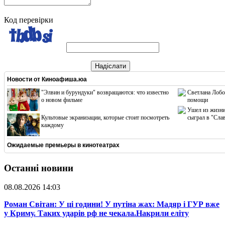
Код перевірки
Надіслати
Новости от
Киноафиша.юа
"Элвин и бурундуки" возвращаются: что известно
Светлана Лобо
о новом фильме
помощи
Ушел из жизни
Культовые экранизации, которые стоит посмотреть
сыграл в "Сла
каждому
Ожидаемые премьеры в кинотеатрах
Останні новини
08.08.2026 14:03
​Роман Світан: У ці години! У путіна жах: Мадяр і ГУР вже
у Криму. Таких ударів рф не чекала.Накрили еліту