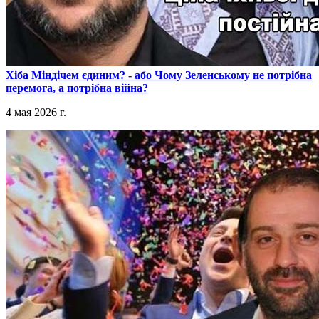
​Хіба Міндічем єдиним? - або Чому Зеленському не потрібна
перемога, а потрібна війна?
4 мая 2026 г.