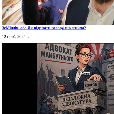
​ЗеМіндіч, або Як відрізати голову, що згнила?
12 нояб. 2025 г.