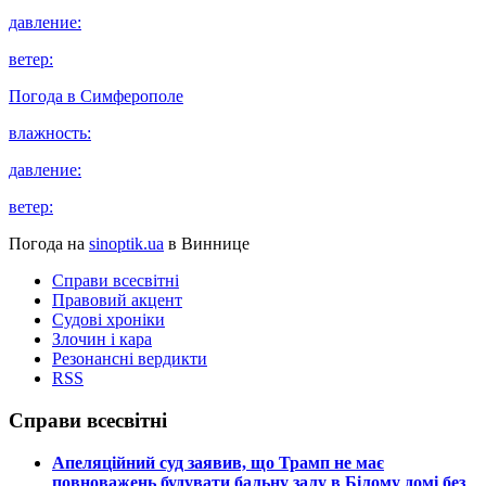
давление:
ветер:
Погода в
Симферополе
влажность:
давление:
ветер:
Погода на
sinoptik.ua
в Виннице
Справи всесвітні
Правовий акцент
Судові хроніки
Злочин і кара
Резонансні вердикти
RSS
Справи всесвітні
​Апеляційний суд заявив, що Трамп не має
повноважень будувати бальну залу в Білому домі без