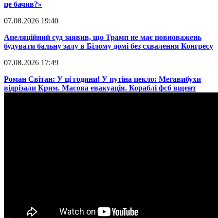
це бачив?»
07.08.2026 19:40
​Апеляційний суд заявив, що Трамп не має повноважень
будувати бальну залу в Білому домі без схвалення Конгресу
07.08.2026 17:49
​Роман Світан: У ці години! У путіна пекло: Мегавибухи
відрізали Крим. Масова евакуація. Кораблі фсб вщент