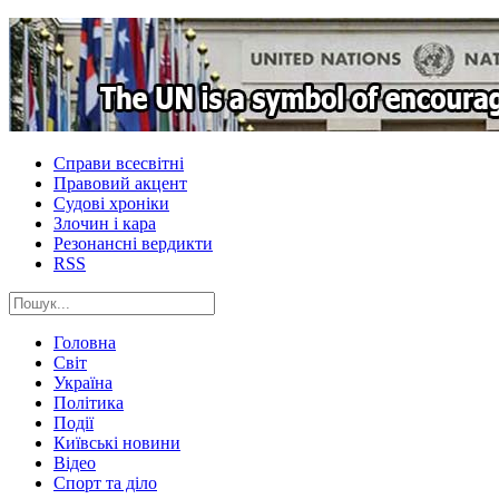
Справи всесвітні
Правовий акцент
Судові хроніки
Злочин і кара
Резонансні вердикти
RSS
Головна
Світ
Україна
Політика
Події
Київські новини
Відео
Спорт та діло