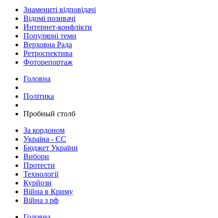
Знамениті відповідачі
Відомі позивачі
Интернет-конфлікти
Популярні теми
Верховна Рада
Ретроспектива
Фоторепортаж
Головна
Політика
​Пробный столб
За кордоном
Україна - ЄС
Бюджет України
Вибори
Протести
Технології
Курйози
Війна в Криму
Війна з рф
Головна