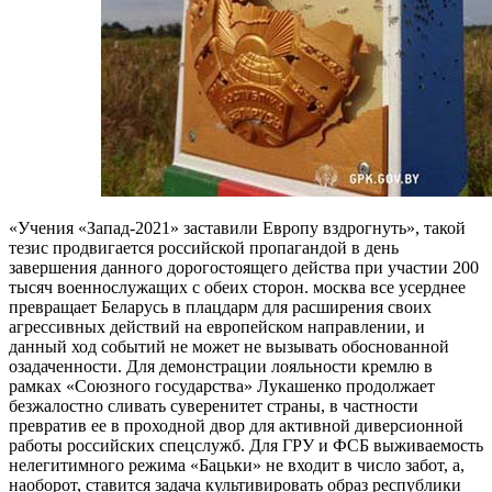
«Учения «Запад-2021» заставили Европу вздрогнуть», такой
тезис продвигается российской пропагандой в день
завершения данного дорогостоящего действа при участии 200
тысяч военнослужащих с обеих сторон. москва все усерднее
превращает Беларусь в плацдарм для расширения своих
агрессивных действий на европейском направлении, и
данный ход событий не может не вызывать обоснованной
озадаченности. Для демонстрации лояльности кремлю в
рамках «Союзного государства» Лукашенко продолжает
безжалостно сливать суверенитет страны, в частности
превратив ее в проходной двор для активной диверсионной
работы российских спецслужб. Для ГРУ и ФСБ выживаемость
нелегитимного режима «Бацьки» не входит в число забот, а,
наоборот, ставится задача культивировать образ республики