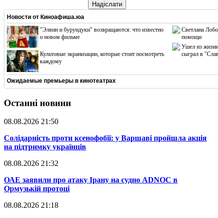
Надіслати
Новости от
Киноафиша.юа
"Элвин и бурундуки" возвращаются: что известно
Светлана Лобо
о новом фильме
помощи
Ушел из жизни
Культовые экранизации, которые стоит посмотреть
сыграл в "Сла
каждому
Ожидаемые премьеры в кинотеатрах
Останні новини
08.08.2026 21:50
​Солідарність проти ксенофобії: у Варшаві пройшла акція
на підтримку українців
08.08.2026 21:32
​ОАЕ заявили про атаку Ірану на судно ADNOC в
Ормузькій протоці
08.08.2026 21:18