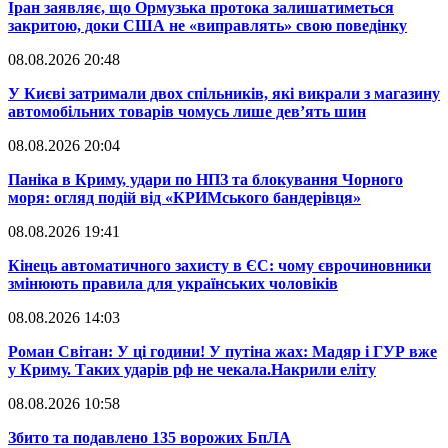
​Іран заявляє, що Ормузька протока залишатиметься
закритою, доки США не «виправлять» свою поведінку
08.08.2026 20:48
​У Києві затримали двох спільників, які викрали з магазину
автомобільних товарів чомусь лише дев’ять шин
08.08.2026 20:04
Паніка в Криму, удари по НПЗ та блокування Чорного
моря: огляд подій від «КРИМського бандерівця»
08.08.2026 19:41
​Кінець автоматичного захисту в ЄС: чому єврочиновники
змінюють правила для українських чоловіків
08.08.2026 14:03
​Роман Світан: У ці години! У путіна жах: Мадяр і ГУР вже
у Криму. Таких ударів рф не чекала.Накрили еліту
08.08.2026 10:58
​Збито та подавлено 135 ворожих БпЛА