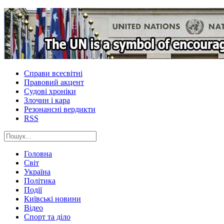
Справи всесвітні
Правовий акцент
Судові хроніки
Злочин і кара
Резонансні вердикти
RSS
Головна
Світ
Україна
Політика
Події
Київські новини
Відео
Спорт та діло