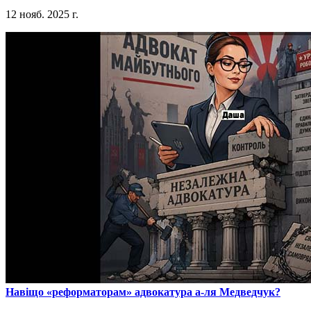
12 нояб. 2025 г.
​Навіщо «реформаторам» адвокатура а-ля Медведчук?