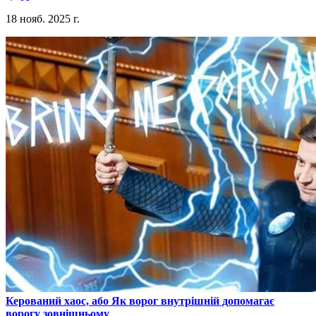
18 нояб. 2025 г.
​Керований хаос, або Як ворог внутрішній допомагає
ворогу зовнішньому