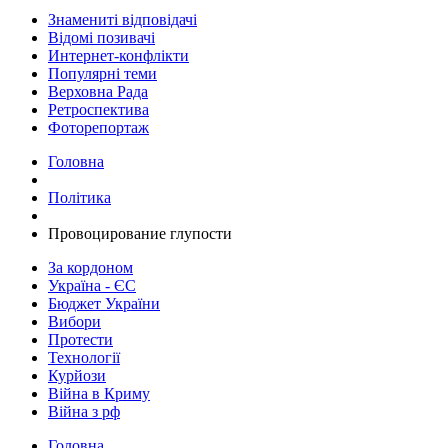
Знамениті відповідачі
Відомі позивачі
Интернет-конфлікти
Популярні теми
Верховна Рада
Ретроспектива
Фоторепортаж
Головна
Політика
​Провоцирование глупости
За кордоном
Україна - ЄС
Бюджет України
Вибори
Протести
Технології
Курйози
Війна в Криму
Війна з рф
Головна