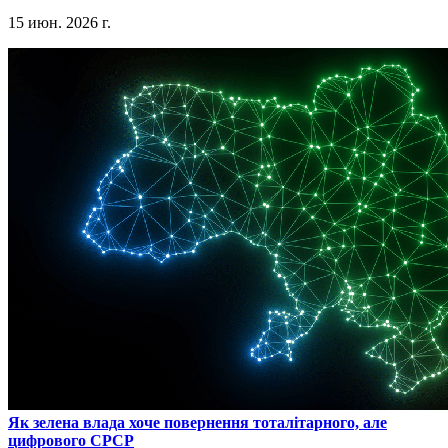
15 июн. 2026 г.
​Як зелена влада хоче повернення тоталітарного, але
цифрового СРСР