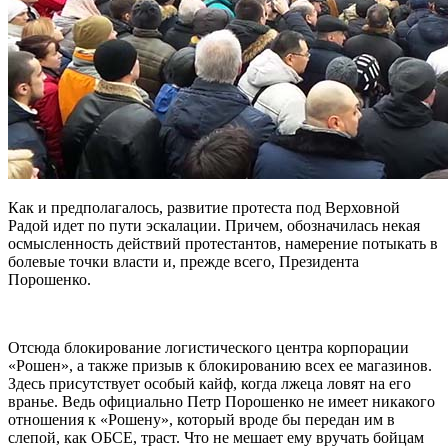
Как и предполагалось, развитие протеста под Верховной
Радой идет по пути эскалации. Причем, обозначилась некая
осмысленность действий протестантов, намерение потыкать в
болевые точки власти и, прежде всего, Президента
Порошенко.
Отсюда блокирование логистического центра корпорации
«Рошен», а также призыв к блокированию всех ее магазинов.
Здесь присутствует особый кайф, когда лжеца ловят на его
вранье. Ведь официально Петр Порошенко не имеет никакого
отношения к «Рошену», который вроде бы передан им в
слепой, как ОБСЕ, траст. Что не мешает ему вручать бойцам