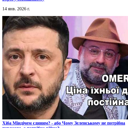
14 янв. 2026 г.
​Хіба Міндічем єдиним? - або Чому Зеленському не потрібна