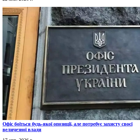
​Офіс боїться будь-якої опозиції, але потребує захисту своєї
величезної влади