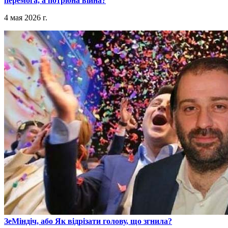
перемога, а потрібна війна?
4 мая 2026 г.
​ЗеМіндіч, або Як відрізати голову, що згнила?