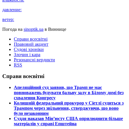
давление:
ветер:
Погода на
sinoptik.ua
в Виннице
Справи всесвітні
Правовий акцент
Судові хроніки
Злочин і кара
Резонансні вердикти
RSS
Справи всесвітні
​Апеляційний суд заявив, що Трамп не має
повноважень будувати бальну залу в Білому домі без
схвалення Конгресу
​Колишній федеральний прокурор у Сіетлі судиться з
Трампом через звільнення, стверджуючи, що воно
було незаконним
​Суддя наказав Мін’юсту США оприлюднити більше
матеріалів у справі Епштейна