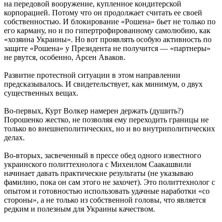
на передовой вооружение, купленное кондитерской
корпорацией. Потому что он продолжает считать ее своей
собственностью. И блокирование «Рошена» бьет не только по
его карману, но и по гипертрофированному самолюбию, как
«хозяина Украины». Но вот проявлять особую активность по
защите «Рошена» у Президента не получится — «партнеры»
не рвутся, особенно, Арсен Аваков.
Развитие протестной ситуации в этом направлении
предсказывалось. И свидетельствует, как минимум, о двух
существенных вещах.
Во-первых, Курт Волкер намерен держать (душить?)
Порошенко жестко, не позволяя ему переходить границы не
только во внешнеполитических, но и во внутриполитических
делах.
Во-вторых, засвеченный в прессе обед одного известного
украинского политтехнолога с Михеилом Саакашвили
начинает давать практические результаты (не указываю
фамилию, пока он сам этого не захочет). Это политтехнолог с
опытом и готовностью использовать удачные наработки «со
стороны», а не только из собственной головы, что является
редким и полезным для Украины качеством.