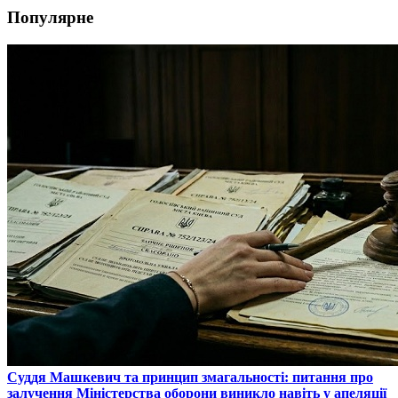
Популярне
​Суддя Машкевич та принцип змагальності: питання про
залучення Міністерства оборони виникло навіть у апеляції