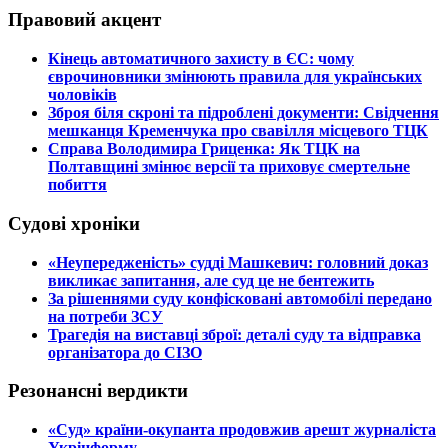
Правовий акцент
​Кінець автоматичного захисту в ЄС: чому
єврочиновники змінюють правила для українських
чоловіків
​Зброя біля скроні та підроблені документи: Свідчення
мешканця Кременчука про свавілля місцевого ТЦК
​Справа Володимира Гриценка: Як ТЦК на
Полтавщині змінює версії та приховує смертельне
побиття
Судові хроніки
​«Неупередженість» судді Машкевич: головний доказ
викликає запитання, але суд це не бентежить
​За рішеннями суду конфісковані автомобілі передано
на потреби ЗСУ
​Трагедія на виставці зброї: деталі суду та відправка
організатора до СІЗО
Резонансні вердикти
​«Суд» країни-окупанта продовжив арешт журналіста
Укрінформу