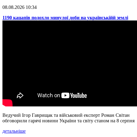
08.08.2026 10:34
​1190 кацапів подохло минулої доби на українськійй землі
Ведучий Ігор Гаврищак та військовий експерт Роман Світан
обговорили гарячі новини України та світу станом на 8 серпня
детальніше