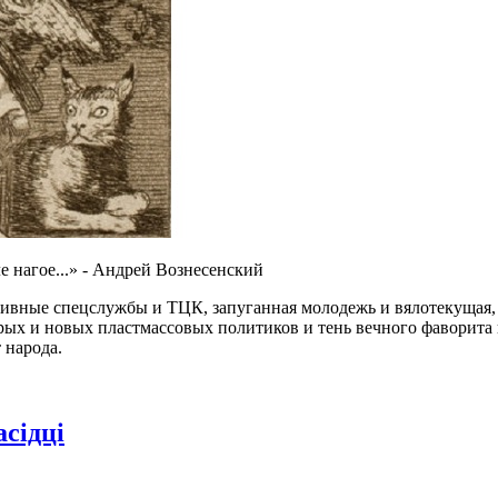
е нагое...» - Андрей Вознесенский
сивные спецслужбы и ТЦК, запуганная молодежь и вялотекущая,
х и новых пластмассовых политиков и тень вечного фаворита и
 народа.
асідці