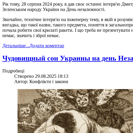
Рік тому, 28 серпня 2024 року, я дав своє останнє інтерв'ю Д
Зеленським народу України на День незалежності.
Звичайне, технічне інтерв'ю на інженерну тему, в якій я розумі
вигадка, що такої назви, такого предмета, поняття в загальнопр
почала робити свої крилаті ракети. І що треба не презентувати н
немає, значить і зброї немає.
Детальніше...
Додати коментар
​Чудовищный сон Украины на день Нез
Подробиці
Створено 29.08.2025 18:13
Автор: Конфлікти і закони