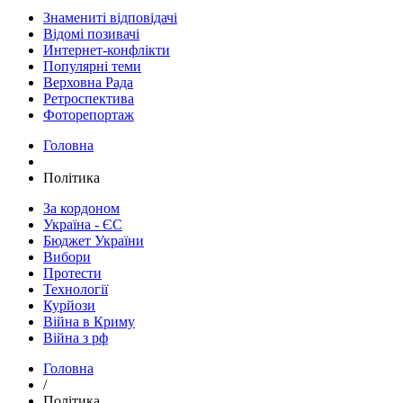
Знамениті відповідачі
Відомі позивачі
Интернет-конфлікти
Популярні теми
Верховна Рада
Ретроспектива
Фоторепортаж
Головна
Політика
За кордоном
Україна - ЄС
Бюджет України
Вибори
Протести
Технології
Курйози
Війна в Криму
Війна з рф
Головна
/
Політика