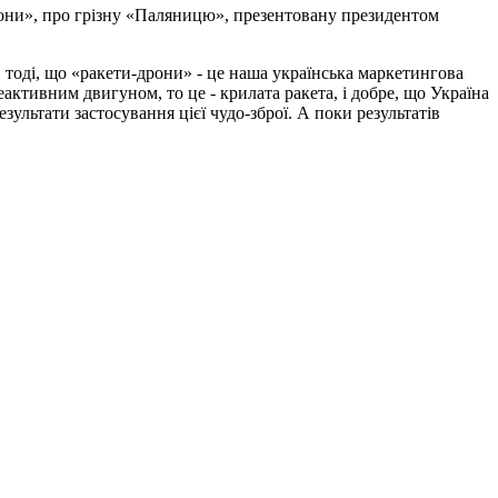
дрони», про грізну «Паляницю», презентовану президентом
ав тоді, що «ракети-дрони» - це наша українська маркетингова
еактивним двигуном, то це - крилата ракета, і добре, що Україна
зультати застосування цієї чудо-зброї. А поки результатів