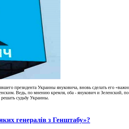
вшего президента Украины януковича, вновь сделать его «важн
енским. Ведь, по мнению кремля, оба - янукович и Зеленский, 
и решать судьбу Украины.
еяких генералів з Генштабу»?