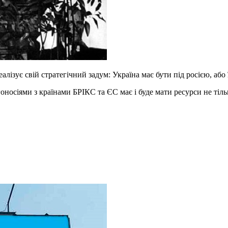
лізує свій стратегічний задум: Україна має бути під росією, або ї
носіями з країнами БРІКС та ЄС має і буде мати ресурси не тільк