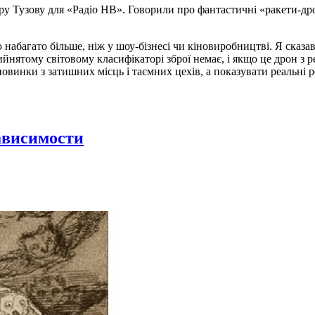
митру Тузову для «Радіо НВ». Говорили про фантастичні «ракети-
ю набагато більше, ніж у шоу-бізнесі чи кіновиробництві. Я сказ
ийнятому світовому класифікаторі зброї немає, і якщо це дрон з р
овинки з затишних місць і таємних цехів, а показувати реальні ре
ависимости