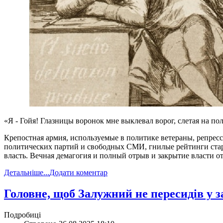
«Я - Гойя! Глазницы воронок мне выклевал ворог, слетая на пол
Крепостная армия, используемые в политике ветераны, репрес
политических партий и свободных СМИ, гнилые рейтинги стары
власть. Вечная демагогия и полный отрыв и закрытие власти от
Детальніше...
Додати коментар
​Головне, щоб Залужний не пересидів у з
Подробиці