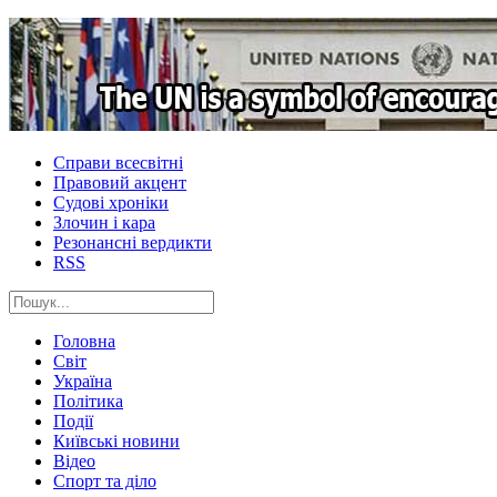
Справи всесвітні
Правовий акцент
Судові хроніки
Злочин і кара
Резонансні вердикти
RSS
Головна
Світ
Україна
Політика
Події
Київські новини
Відео
Спорт та діло