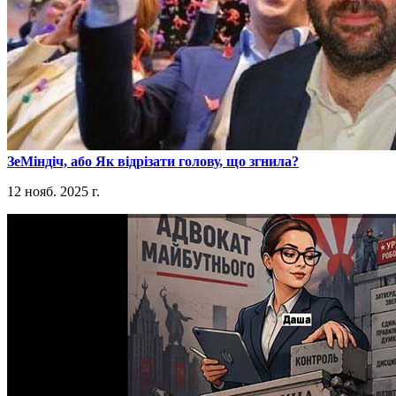
​ЗеМіндіч, або Як відрізати голову, що згнила?
12 нояб. 2025 г.