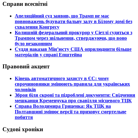
Справи всесвітні
​Апеляційний суд заявив, що Трамп не має
повноважень будувати бальну залу в Білому домі без
схвалення Конгресу
​Колишній федеральний прокурор у Сіетлі судиться з
Трампом через звільнення, стверджуючи, що воно
було незаконним
​Суддя наказав Мін’юсту США оприлюднити більше
матеріалів у справі Епштейна
Правовий акцент
​Кінець автоматичного захисту в ЄС: чому
єврочиновники змінюють правила для українських
чоловіків
​Зброя біля скроні та підроблені документи: Свідчення
мешканця Кременчука про свавілля місцевого ТЦК
​Справа Володимира Гриценка: Як ТЦК на
Полтавщині змінює версії та приховує смертельне
побиття
Судові хроніки