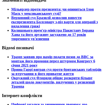
Знамениті відповідачі
​Мільярдер проти президента: чи опиниться Ілон
Маск у мексиканському суді?
​Верховний суд Бразилії дозволив вивести
експрезидента Болсонару з-під варти для операції з
видалення грижі
​Колишнього прем'єр-міністра Пакистану Імрана
Хана та його дружину засуджено до 17 років
тюремного ув'язнення
Відомі позивачі
​Трамп заявив про намір подати позов до ВВС за
монтаж його промови перед штурмом Конгресу 6
січня 2021 року
​Принц Гаррі виграв суд проти британських таблоїдів
за втручання в його приватне життя
​Окружний суд Флориди обіцяє розкрити більше
деталей щодо документів, вилучених у резиденції
Трампа
Інтернет-конфлікти
​Цифрові загадки за зачиненими дверима: що