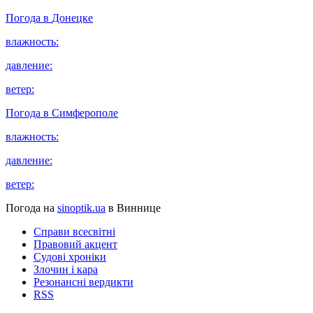
Погода в
Донецке
влажность:
давление:
ветер:
Погода в
Симферополе
влажность:
давление:
ветер:
Погода на
sinoptik.ua
в Виннице
Справи всесвітні
Правовий акцент
Судові хроніки
Злочин і кара
Резонансні вердикти
RSS