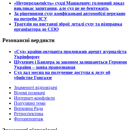
​«Неупередженість» судді Машкевич: головний доказ
викликає запитання, але суд це не бентежить
​За рішеннями суду конфісковані автомобілі передано
на потреби ЗСУ
​Трагедія на виставці зброї: деталі суду та відправка
організатора до СІЗО
Резонансні вердикти
​«Суд» країни-окупанта продовжив арешт журналіста
Укрінформу
Шухевич і Бандера за законом залишаються Героями
України – заява правознавця
Суд дал месяц на получение доступа к делу об
убийстве Гонгадзе
Знамениті відповідачі
Відомі позивачі
Интернет-конфлікти
Популярні теми
Верховна Рада
Ретроспектива
Фоторепортаж