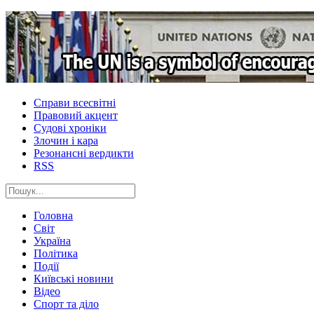
Справи всесвітні
Правовий акцент
Судові хроніки
Злочин і кара
Резонансні вердикти
RSS
Головна
Світ
Україна
Політика
Події
Київські новини
Відео
Спорт та діло