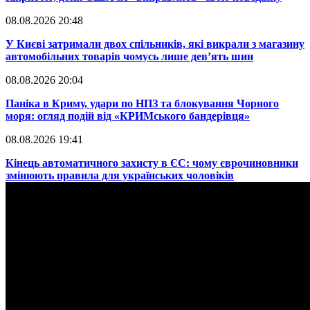
08.08.2026 20:48
​У Києві затримали двох спільників, які викрали з магазину
автомобільних товарів чомусь лише дев’ять шин
08.08.2026 20:04
Паніка в Криму, удари по НПЗ та блокування Чорного
моря: огляд подій від «КРИМського бандерівця»
08.08.2026 19:41
​Кінець автоматичного захисту в ЄС: чому єврочиновники
змінюють правила для українських чоловіків