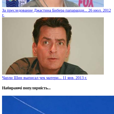
За преследование Джастина Бибера папарацци...
26 июл. 2012
г.
Чарли Шин выписал чек матери...
11 янв. 2013 г.
Набираючі популярність...