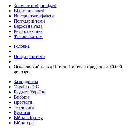
Знамениті відповідачі
Відомі позивачі
Интернет-конфлікти
Популярні теми
Верховна Рада
Ретроспектива
Фоторепортаж
Головна
Популярні теми
Оскаровский наряд Натали Портман продали за 50 000
долларов
За кордоном
Україна - ЄС
Бюджет України
Вибори
Протести
Технології
Курйози
Війна в Криму
Війна з рф