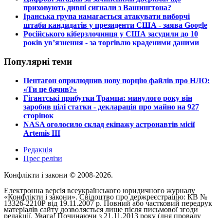
приховують дивні сигнали з Вашингтона?
​Іранська група намагається атакувати виборчі
штаби кандидатів у президенти США - заява Google
​Російського кіберзлочинця у США засудили до 10
років ув’язнення - за торгівлю краденими даними
Популярні теми
​Пентагон оприлюднив нову порцію файлів про НЛО:
«Ти це бачив?»
​Гігантські прибутки Трампа: минулого року він
заробив цілі статки - декларація про майно на 927
сторінок
​NASA оголосило склад екіпажу астронавтів місії
Artemis III
Редакція
Прес релізи
Конфлікти і закони © 2008-2026.
Електронна версія всеукраїнського юридичного журналу
«Конфлікти і закони». Свідоцтво про держреєстрацію: КВ №
13326-2210Р від 19.11.2007 р. Повний або частковий передрук
матеріалів сайту дозволяється лише після письмової згоди
редакції. Увага! Починаючи з 21.11.2013 року (дня провалу