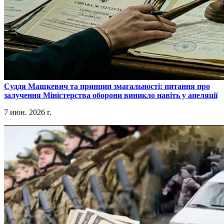
​Суддя Машкевич та принцип змагальності: питання про
залучення Міністерства оборони виникло навіть у апеляції
7 июн. 2026 г.