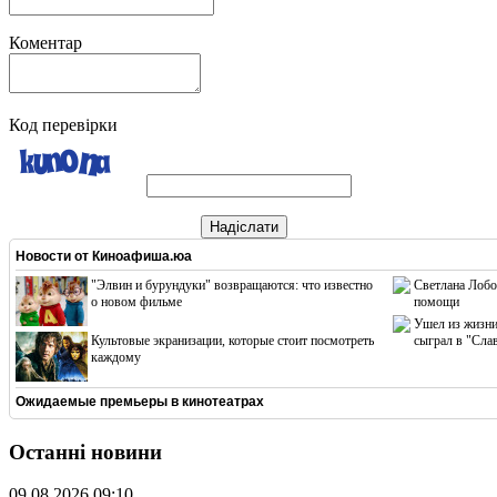
Коментар
Код перевірки
Надіслати
Новости от
Киноафиша.юа
"Элвин и бурундуки" возвращаются: что известно
Светлана Лобо
о новом фильме
помощи
Ушел из жизни
Культовые экранизации, которые стоит посмотреть
сыграл в "Сла
каждому
Ожидаемые премьеры в кинотеатрах
Останні новини
09.08.2026 09:10