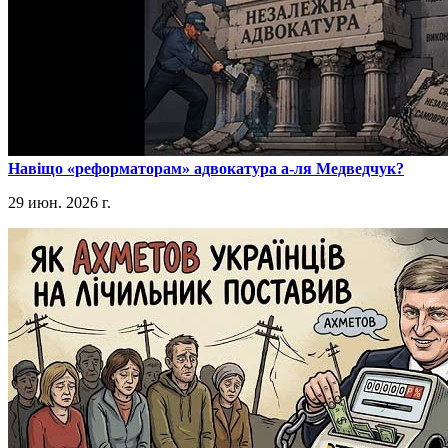
​Навіщо «реформаторам» адвокатура а-ля Медведчук?
29 июн. 2026 г.