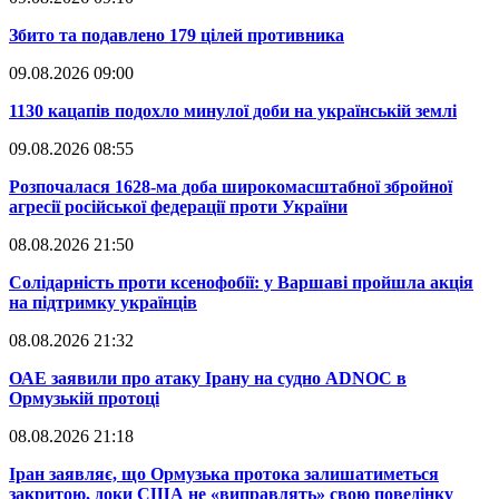
​Збито та подавлено 179 цілей противника
09.08.2026 09:00
​1130 кацапів подохло минулої доби на українській землі
09.08.2026 08:55
​Розпочалася 1628-ма доба широкомасштабної збройної
агресії російської федерації проти України
08.08.2026 21:50
​Солідарність проти ксенофобії: у Варшаві пройшла акція
на підтримку українців
08.08.2026 21:32
​ОАЕ заявили про атаку Ірану на судно ADNOC в
Ормузькій протоці
08.08.2026 21:18
​Іран заявляє, що Ормузька протока залишатиметься
закритою, доки США не «виправлять» свою поведінку