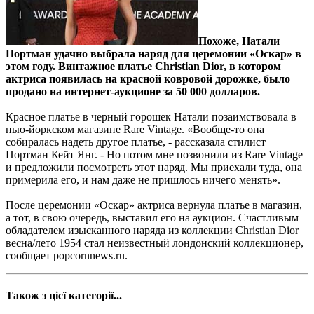
Похоже, Натали
Портман удачно выбрала наряд для церемонии «Оскар» в
этом году. Винтажное платье Christian Dior, в котором
актриса появилась на красной ковровой дорожке, было
продано на интернет-аукционе за 50 000 долларов.
Красное платье в черный горошек Натали позаимствовала в
нью-йоркском магазине Rare Vintage. «Вообще-то она
собиралась надеть другое платье, - рассказала стилист
Портман Кейт Янг. - Но потом мне позвонили из Rare Vintage
и предложили посмотреть этот наряд. Мы приехали туда, она
примерила его, и нам даже не пришлось ничего менять».
После церемонии «Оскар» актриса вернула платье в магазин,
а тот, в свою очередь, выставил его на аукцион. Счастливым
обладателем изысканного наряда из коллекции Christian Dior
весна/лето 1954 стал неизвестный лондонский коллекционер,
сообщает popcornnews.ru.
Також з цієї категорії...