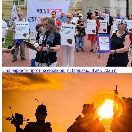
​Солідарність проти ксенофобії: у Варшаві...
8 авг. 2026 г.