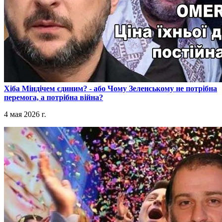
​Хіба Міндічем єдиним? - або Чому Зеленському не потрібна
перемога, а потрібна війна?
4 мая 2026 г.