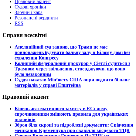
Правовий акцент
Судові хроніки
Злочин і кара
Резонансні вердикти
RSS
Справи всесвітні
​Апеляційний суд заявив, що Трамп не має
повноважень будувати бальну залу в Білому домі без
схвалення Конгресу
​Колишній федеральний прокурор у Сіетлі судиться з
Трампом через звільнення, стверджуючи, що воно
було незаконним
​Суддя наказав Мін’юсту США оприлюднити більше
матеріалів у справі Епштейна
Правовий акцент
​Кінець автоматичного захисту в ЄС: чому
єврочиновники змінюють правила для українських
чоловіків
​Зброя біля скроні та підроблені документи: Свідчення
мешканця Кременчука про свавілля місцевого ТЦК
​Справа Володимира Гриценка: Як ТЦК на