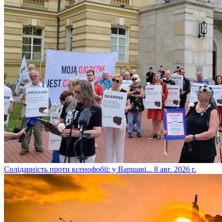
​Солідарність проти ксенофобії: у Варшаві...
8 авг. 2026 г.