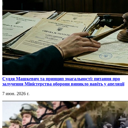
​Суддя Машкевич та принцип змагальності: питання про
залучення Міністерства оборони виникло навіть у апеляції
7 июн. 2026 г.