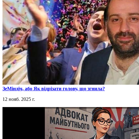
​ЗеМіндіч, або Як відрізати голову, що згнила?
12 нояб. 2025 г.