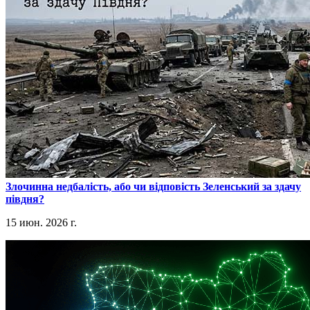
​Злочинна недбалість, або чи відповість Зеленський за здачу
півдня?
15 июн. 2026 г.