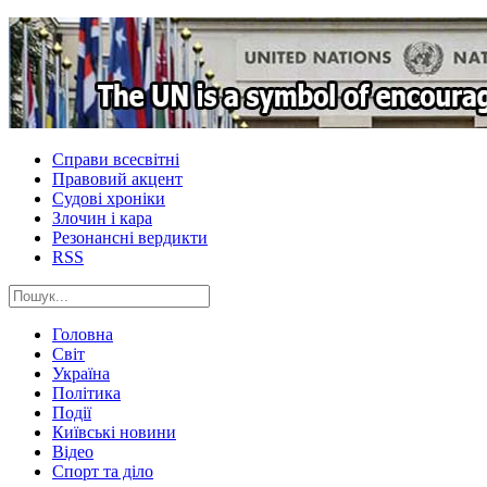
Справи всесвітні
Правовий акцент
Судові хроніки
Злочин і кара
Резонансні вердикти
RSS
Головна
Світ
Україна
Політика
Події
Київські новини
Відео
Спорт та діло