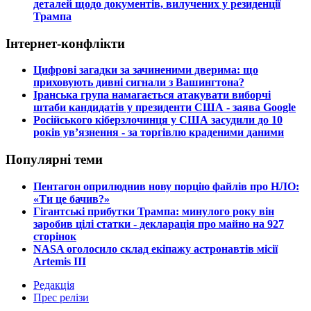
деталей щодо документів, вилучених у резиденції
Трампа
Інтернет-конфлікти
​Цифрові загадки за зачиненими дверима: що
приховують дивні сигнали з Вашингтона?
​Іранська група намагається атакувати виборчі
штаби кандидатів у президенти США - заява Google
​Російського кіберзлочинця у США засудили до 10
років ув’язнення - за торгівлю краденими даними
Популярні теми
​Пентагон оприлюднив нову порцію файлів про НЛО:
«Ти це бачив?»
​Гігантські прибутки Трампа: минулого року він
заробив цілі статки - декларація про майно на 927
сторінок
​NASA оголосило склад екіпажу астронавтів місії
Artemis III
Редакція
Прес релізи