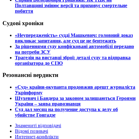
Полтавщині змінює версії та приховує смертельне
побиття
Судові хроніки
​«Неупередженість» судді Машкевич: головний доказ
викликає запитання, але суд це не бентежить
​За рішеннями суду конфісковані автомобілі передано
на потреби ЗСУ
​Трагедія на виставці зброї: деталі суду та відправка
організатора до СІЗО
Резонансні вердикти
​«Суд» країни-окупанта продовжив арешт журналіста
Укрінформу
Шухевич і Бандера за законом залишаються Героями
України – заява правознавця
Суд дал месяц на получение доступа к делу об
убийстве Гонгадзе
Знамениті відповідачі
Відомі позивачі
Интернет-конфлікти