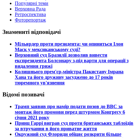
Популярні теми
Верховна Рада
Ретроспектива
Фоторепортаж
Знамениті відповідачі
​Мільярдер проти президента: чи опиниться Ілон
Маск у мексиканському суді?
​Верховний суд Бразилії дозволив вивести
експрезидента Болсонару з-під варти для операції з
видалення грижі
​Колишнього прем'єр-міністра Пакистану Імрана
Хана та його дружину засуджено до 17 років
тюремного ув'язнення
Відомі позивачі
​Трамп заявив про намір подати позов до ВВС за
монтаж його промови перед штурмом Конгресу 6
січня 2021 року
​Принц Гаррі виграв суд проти британських таблоїдів
за втручання в його приватне життя
​Окружний суд Флориди обіцяє розкрити більше