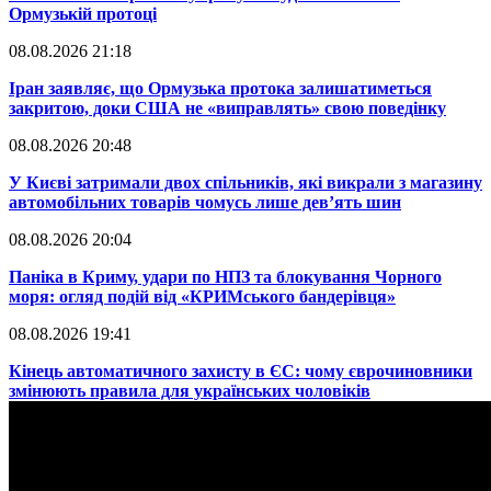
Ормузькій протоці
08.08.2026 21:18
​Іран заявляє, що Ормузька протока залишатиметься
закритою, доки США не «виправлять» свою поведінку
08.08.2026 20:48
​У Києві затримали двох спільників, які викрали з магазину
автомобільних товарів чомусь лише дев’ять шин
08.08.2026 20:04
Паніка в Криму, удари по НПЗ та блокування Чорного
моря: огляд подій від «КРИМського бандерівця»
08.08.2026 19:41
​Кінець автоматичного захисту в ЄС: чому єврочиновники
змінюють правила для українських чоловіків