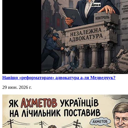
​Навіщо «реформаторам» адвокатура а-ля Медведчук?
29 июн. 2026 г.