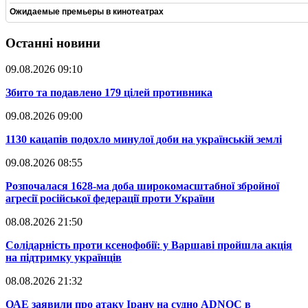
Ожидаемые премьеры в кинотеатрах
Останні новини
09.08.2026 09:10
​Збито та подавлено 179 цілей противника
09.08.2026 09:00
​1130 кацапів подохло минулої доби на українській землі
09.08.2026 08:55
​Розпочалася 1628-ма доба широкомасштабної збройної
агресії російської федерації проти України
08.08.2026 21:50
​Солідарність проти ксенофобії: у Варшаві пройшла акція
на підтримку українців
08.08.2026 21:32
​ОАЕ заявили про атаку Ірану на судно ADNOC в