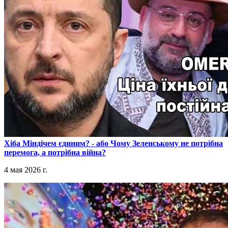
​Хіба Міндічем єдиним? - або Чому Зеленському не потрібна
перемога, а потрібна війна?
4 мая 2026 г.