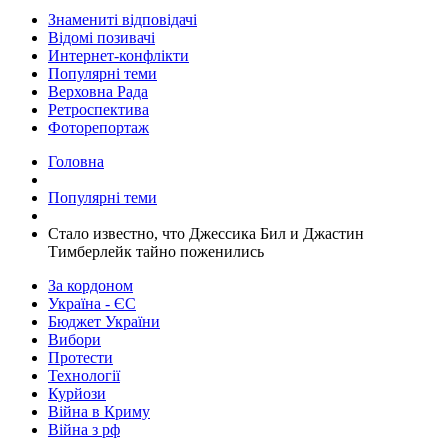
Знамениті відповідачі
Відомі позивачі
Интернет-конфлікти
Популярні теми
Верховна Рада
Ретроспектива
Фоторепортаж
Головна
Популярні теми
Стало известно, что Джессика Бил и Джастин
Тимберлейк тайно поженились
За кордоном
Україна - ЄС
Бюджет України
Вибори
Протести
Технології
Курйози
Війна в Криму
Війна з рф