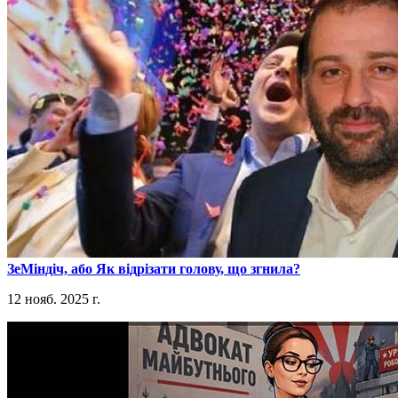
​ЗеМіндіч, або Як відрізати голову, що згнила?
12 нояб. 2025 г.