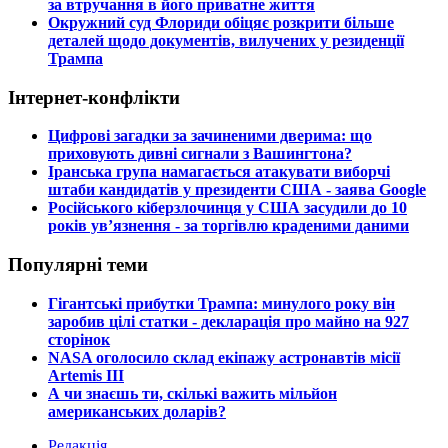
за втручання в його приватне життя
​Окружний суд Флориди обіцяє розкрити більше
деталей щодо документів, вилучених у резиденції
Трампа
Інтернет-конфлікти
​Цифрові загадки за зачиненими дверима: що
приховують дивні сигнали з Вашингтона?
​Іранська група намагається атакувати виборчі
штаби кандидатів у президенти США - заява Google
​Російського кіберзлочинця у США засудили до 10
років ув’язнення - за торгівлю краденими даними
Популярні теми
​Гігантські прибутки Трампа: минулого року він
заробив цілі статки - декларація про майно на 927
сторінок
​NASA оголосило склад екіпажу астронавтів місії
Artemis III
​А чи знаєшь ти, скількі важить мільйон
американських доларів?
Редакція