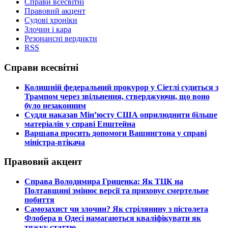
Справи всесвітні
Правовий акцент
Судові хроніки
Злочин і кара
Резонансні вердикти
RSS
Справи всесвітні
​Колишній федеральний прокурор у Сіетлі судиться з
Трампом через звільнення, стверджуючи, що воно
було незаконним
​Суддя наказав Мін’юсту США оприлюднити більше
матеріалів у справі Епштейна
​Варшава просить допомоги Вашингтона у справі
міністра-втікача
Правовий акцент
​Справа Володимира Гриценка: Як ТЦК на
Полтавщині змінює версії та приховує смертельне
побиття
​Самозахист чи злочин? Як стрілянину з пістолета
Флобера в Одесі намагаються кваліфікувати як
тяжку статтю