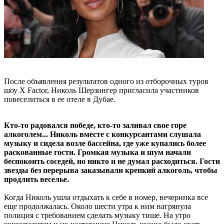
После объявления результатов одного из отборочных туров
шоу X Factor, Николь Шерзингер пригласила участников
повеселиться в ее отеле в Дубае.
Кто-то радовался победе, кто-то заливал свое горе
алкоголем... Николь вместе с конкурсантами слушала
музыку и сидела возле бассейна, где уже купались более
раскованные гости. Громкая музыка и шум начали
беспокоить соседей, но никто и не думал расходиться. Гости
звезды без перерыва заказывали крепкий алкоголь, чтобы
продлить веселье.
Когда Николь ушла отдыхать к себе в номер, вечеринка все
еще продолжалась. Около шести утра к ним нагрянула
полиция с требованием сделать музыку тише. На утро