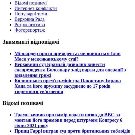
Відомі позивачі
Интернет-конфлікти
Популярні теми
Верховна Рада
Ретроспектива
Фоторепортаж
Знамениті відповідачі
​Мільярдер проти президента: чи опиниться Ілон
Маск у мексиканському суді?
​Верховний суд Бразилії дозволив вивести
експрезидента Болсонару з-під варти для операції з
видалення грижі
​Колишнього прем'єр-міністра Пакистану Імрана
Хана та його дружину засуджено до 17 років
тюремного ув'язнення
Відомі позивачі
​Трамп заявив про намір подати позов до ВВС за
монтаж його промови перед штурмом Конгресу 6
січня 2021 року
​Принц Гаррі виграв суд проти британських таблоїдів