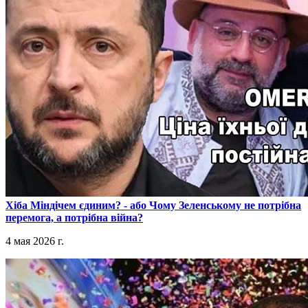
​Хіба Міндічем єдиним? - або Чому Зеленському не потрібна
перемога, а потрібна війна?
4 мая 2026 г.