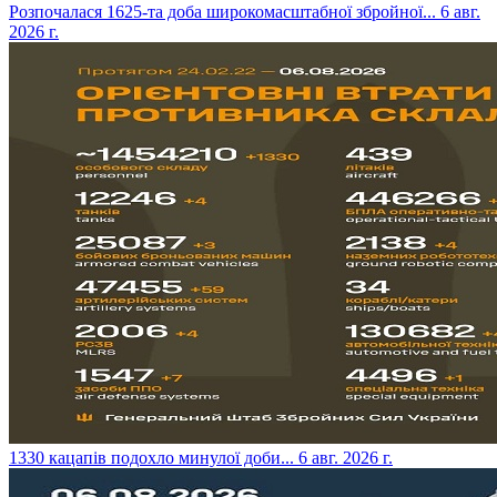
​Розпочалася 1625-та доба широкомасштабної збройної...
6 авг.
2026 г.
​1330 кацапів подохло минулої доби...
6 авг. 2026 г.