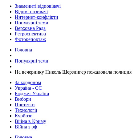
Знамениті відповідачі
Відомі позивачі
Интернет-конфлікти
Популярні теми
Верховна Рада
Ретроспектива
Фоторепортаж
Головна
Популярні теми
На вечеринку Николь Шерзингер пожаловала полиция
За кордоном
Україна - ЄС
Бюджет України
Вибори
Протести
Технології
Курйози
Війна в Криму
Війна з рф
Головна