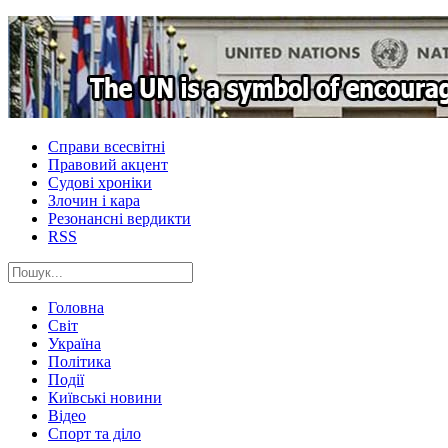
Справи всесвітні
Правовий акцент
Судові хроніки
Злочин і кара
Резонансні вердикти
RSS
Головна
Світ
Україна
Політика
Події
Київські новини
Відео
Спорт та діло