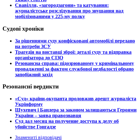
​Свавілля, «загородзагони» та катування:
журналістське розслідування про знущання над
мобілізованими у 225-му полку
Судові хроніки
​За рішеннями суду конфісковані автомобілі передано
на потреби ЗСУ
​Трагедія на виставці зброї: деталі суду та відправка
організатора до СІЗО
​Резонансна справа: підозрюваному у кримінальному
провадженні за фактом службової недбалості обрано
запобіжний захід
Резонансні вердикти
​«Суд» країни-окупанта продовжив арешт журналіста
Укрінформу
Шухевич і Бандера за законом залишаються Героями
України – заява правознавця
Суд дал месяц на получение доступа к делу об
убийстве Гонгадзе
Знамениті відповідачі