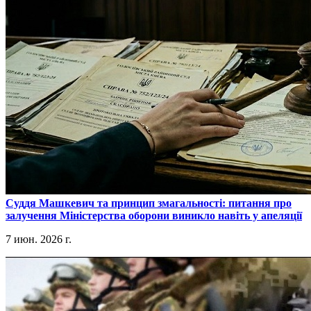
​Суддя Машкевич та принцип змагальності: питання про
залучення Міністерства оборони виникло навіть у апеляції
7 июн. 2026 г.