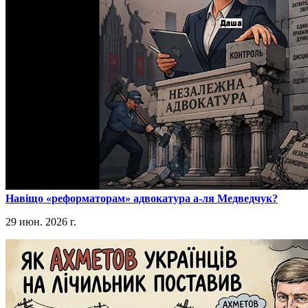
​Навіщо «реформаторам» адвокатура а-ля Медведчук?
29 июн. 2026 г.