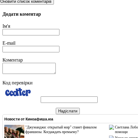
Оновити список коментарів
Додати коментар
Ім'я
E-mail
Коментар
Код перевірки
Надіслати
Новости от
Киноафиша.юа
"Джуманджи: открытый мир" станет финалом
Светлана Лобо
франшизы. Когдаждать премьему?
помощи