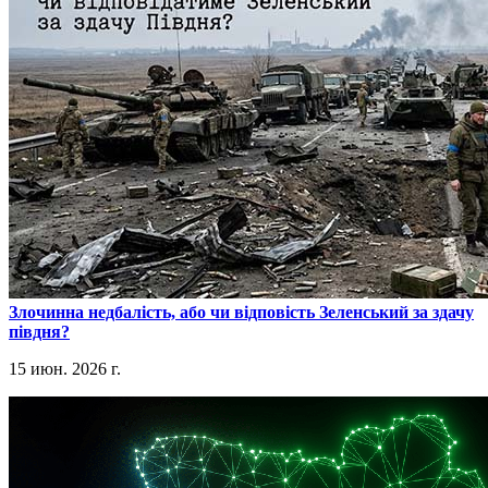
​Злочинна недбалість, або чи відповість Зеленський за здачу
півдня?
15 июн. 2026 г.