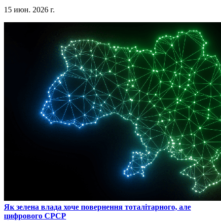
15 июн. 2026 г.
​Як зелена влада хоче повернення тоталітарного, але
цифрового СРСР