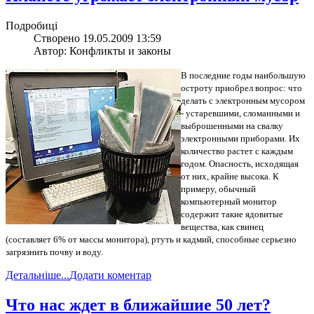
Подробиці
Створено 19.05.2009 13:59
Автор: Конфликты и законы
В последние годы наибольшую
остроту приобрел вопрос: что
делать с электронным мусором
- устаревшими, сломанными и
выброшенными на свалку
электронными приборами. Их
количество растет с каждым
годом. Опасность, исходящая
от них, крайне высока. К
примеру, обычный
компьютерный монитор
содержит такие ядовитые
вещества, как свинец
(составляет 6% от массы монитора), ртуть и кадмий, способные серьезно
загрязнить почву и воду.
Детальніше...
Додати коментар
Что нас ждет в ближайшие 50 лет?