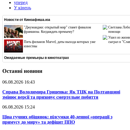
уперед
У кінець
Новости от
Киноафиша.юа
"Джуманджи: открытый мир" станет финалом
Светлана Лобо
франшизы. Когдаждать премьему?
помощи
Ушел из жизни
Пять фильмов Marvel, даты выхода которых уже
сыграл в "Сла
известны
Ожидаемые премьеры в кинотеатрах
Останні новини
06.08.2026 16:43
​Справа Володимира Гриценка: Як ТЦК на Полтавщині
змінює версії та приховує смертельне побиття
06.08.2026 15:24
​Ціна гучних обіцянок: підсумки 40-денної «операції з
примусу до миру» та дефіцит ППО