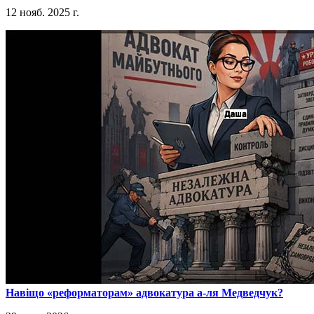
12 нояб. 2025 г.
​Навіщо «реформаторам» адвокатура а-ля Медведчук?