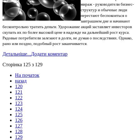
мираж - руководители бизнес-
структур и обычные люди
перестают беспокоиться о
завтрашнем дне и начинают
бесконтрольно тратить деньги. Удорожание акций заставляет инвесторов
скупать их по более высокой цене в надежде на дальнейший рост курса.
Рядовые потребители залезают в долги, не думая о последствиях. Однако,
рано или поздно, подобный рост заканчивается.
Детальніше...
Додати коментар
Сторінка 125 з 129
На початок
назад
120
121
122
123
124
125
126
127
128
129