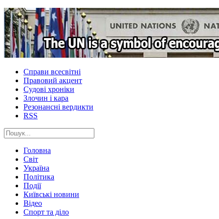
Справи всесвітні
Правовий акцент
Судові хроніки
Злочин і кара
Резонансні вердикти
RSS
Головна
Світ
Україна
Політика
Події
Київські новини
Відео
Спорт та діло