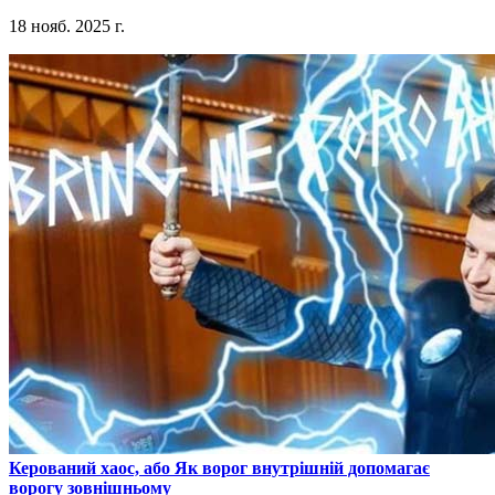
18 нояб. 2025 г.
​Керований хаос, або Як ворог внутрішній допомагає
ворогу зовнішньому