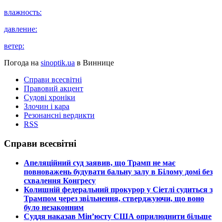
влажность:
давление:
ветер:
Погода на
sinoptik.ua
в Виннице
Справи всесвітні
Правовий акцент
Судові хроніки
Злочин і кара
Резонансні вердикти
RSS
Справи всесвітні
​Апеляційний суд заявив, що Трамп не має
повноважень будувати бальну залу в Білому домі без
схвалення Конгресу
​Колишній федеральний прокурор у Сіетлі судиться з
Трампом через звільнення, стверджуючи, що воно
було незаконним
​Суддя наказав Мін’юсту США оприлюднити більше