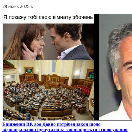
28 нояб. 2025 г.
​Епшнейни ВР, або Давно потрібен закон щодо
відповідальності депутатів за законопроекти і голосування