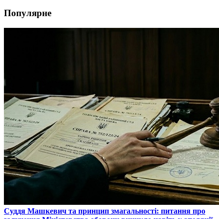
Популярне
​Суддя Машкевич та принцип змагальності: питання про