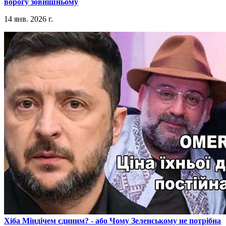
ворогу зовнішньому
14 янв. 2026 г.
​Хіба Міндічем єдиним? - або Чому Зеленському не потрібна