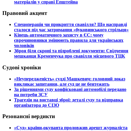
матеріалів у справі Епштейна
Правовий акцент
​Спецоперація чи прикриття свавілля? Що насправді
сталося під час затримання «буковинського стрільця»
​Кінець автоматичного захисту в ЄС: чому
єврочиновники змінюють правила для українських
чоловіків
​Зброя біля скроні та підроблені документи: Свідчення
мешканця Кременчука про свавілля місцевого ТЦК
Судові хроніки
​«Неупередженість» судді Машкевич: головний доказ
викликає запитання, але суд це не бентежить
​За рішеннями суду конфісковані автомобілі передано
на потреби ЗСУ
​Трагедія на виставці зброї: деталі суду та відправка
організатора до СІЗО
Резонансні вердикти
​«Суд» країни-окупанта продовжив арешт журналіста