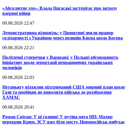
​«Абсолютне зло». Влада Нагасакі застерігає про загрозу
ядерної війни
09.08.2026 22:47
​Демонстративна відповідь: у Приштині зняли прапор
солідарності з Україною через позицію Києва щодо Косова
09.08.2026 22:21
​Політичні суперечки у Варшаві: у Польщі обговорюють
ініціативу щодо депортації непрацюючих українських
чоловіків
09.08.2026 22:03
​Нетаньягу відхилив підтриманий США мирний план щодо
Гази та пообіцяв не виводити війська до роззброєння
ХАМАС
09.08.2026 20:41
​Роман Світан: У ці години! У путіна мега НП: Мадяр
перекрив Крим. ЗСУ вже біля мосту. Новоросійськ вибухає