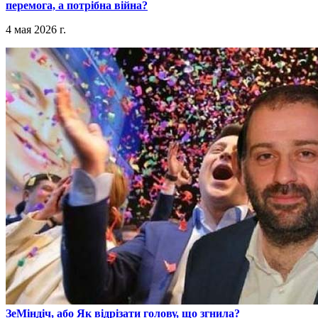
перемога, а потрібна війна?
4 мая 2026 г.
​ЗеМіндіч, або Як відрізати голову, що згнила?