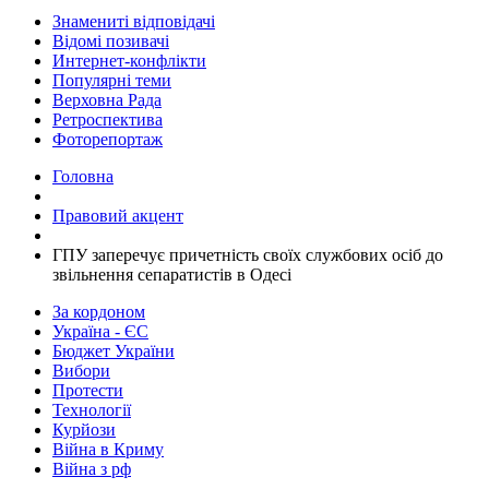
Знамениті відповідачі
Відомі позивачі
Интернет-конфлікти
Популярні теми
Верховна Рада
Ретроспектива
Фоторепортаж
Головна
Правовий акцент
ГПУ заперечує причетність своїх службових осіб до
звільнення сепаратистів в Одесі
За кордоном
Україна - ЄС
Бюджет України
Вибори
Протести
Технології
Курйози
Війна в Криму
Війна з рф