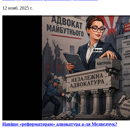
12 нояб. 2025 г.
​Навіщо «реформаторам» адвокатура а-ля Медведчук?