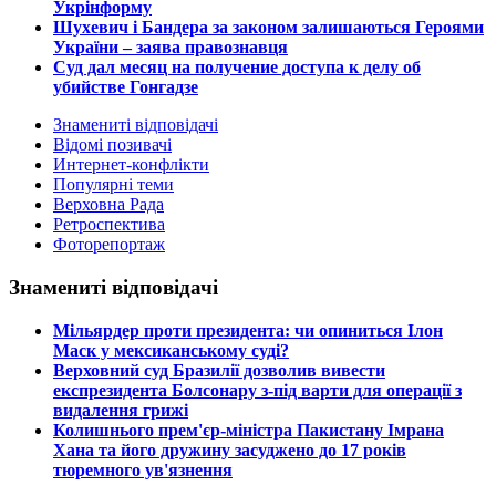
Укрінформу
Шухевич і Бандера за законом залишаються Героями
України – заява правознавця
Суд дал месяц на получение доступа к делу об
убийстве Гонгадзе
Знамениті відповідачі
Відомі позивачі
Интернет-конфлікти
Популярні теми
Верховна Рада
Ретроспектива
Фоторепортаж
Знамениті відповідачі
​Мільярдер проти президента: чи опиниться Ілон
Маск у мексиканському суді?
​Верховний суд Бразилії дозволив вивести
експрезидента Болсонару з-під варти для операції з
видалення грижі
​Колишнього прем'єр-міністра Пакистану Імрана
Хана та його дружину засуджено до 17 років
тюремного ув'язнення