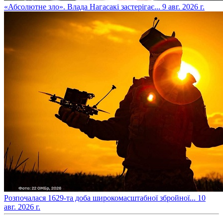
​«Абсолютне зло». Влада Нагасакі застерігає...
9 авг. 2026 г.
​Розпочалася 1629-та доба широкомасштабної збройної...
10
авг. 2026 г.