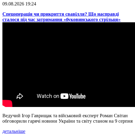
09.08.2026 19:24
​Спецоперація чи прикриття свавілля? Що насправді
сталося під час затримання «буковинського стрільця»
Ведучий Ігор Гаврищак та військовий експерт Роман Світан
обговорили гарячі новини України та світу станом на 9 серпня
детальніше