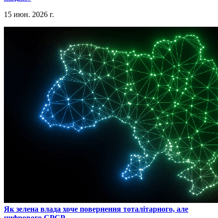
15 июн. 2026 г.
​Як зелена влада хоче повернення тоталітарного, але
цифрового СРСР