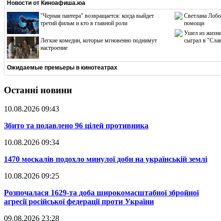
Новости от
Киноафиша.юа
"Черная пантера" возвращается: когда выйдет
Светлана Лобо
третий фильм и кто в главной роли
помощи
Ушел из жизни
Легкие комедии, которые мгновенно поднимут
сыграл в "Сла
настроение
Ожидаемые премьеры в кинотеатрах
Останні новини
10.08.2026 09:43
​Збито та подавлено 96 цілей противника
10.08.2026 09:34
​1470 москалів подохло минулої доби на українській землі
10.08.2026 09:25
​Розпочалася 1629-та доба широкомасштабної збройної
агресії російської федерації проти України
09.08.2026 23:28