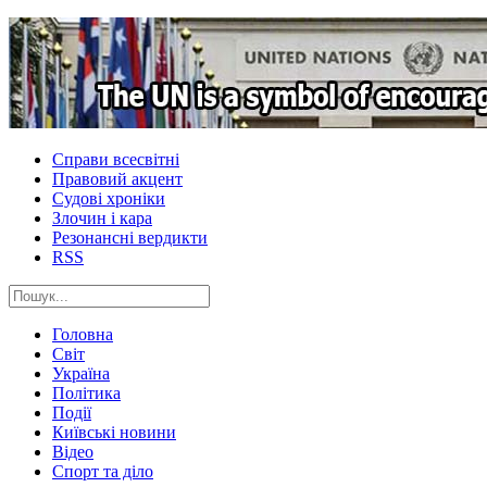
Справи всесвітні
Правовий акцент
Судові хроніки
Злочин і кара
Резонансні вердикти
RSS
Головна
Світ
Україна
Політика
Події
Київські новини
Відео
Спорт та діло