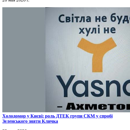
​Холодомор у Києві: роль ДТЕК групи СКМ у спробі
Зеленського зняти Кличка