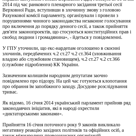
2014 під час ранкового пленарного засідання третьої сесії
Верховної Ради, вступивши в злочинну змову з головою
Рахункової комісії парламенту, організували і провели з
порушеннями чинного законодавства незаконне голосування
про включення до порядку денного сесії, а також прийняття
дев'яти законопроектів, що стосуються конституційних прав і
свобод людини і громадянина», - йдеться у повідомленні.
У ГПУ уточнили, що екс-нардепам оголошено в скоєнні
злочинів, передбачених ч.2 ст.27 ч.2 ст.364 (зловживання
владою або службовим становищем), ч.2 ст.27 ч.2 ст.366
(службове підроблення) КК України.
Зазначеним колишнім народним депутатам заочно
повідомлено про підозру. На цей час готуються клопотання
про обрання їм запобіжного заходу. Досудове розслідування
триває.
Як відомо, 16 січня 2014 український парламент прийняв ряд
законодавчих ініціатив, які в народі охрестили
«диктаторськими законами».
Прийняття 16 січня поточного року 9 законів викликало
негативну реакцію західних політиків та офіційних осіб, а
також міжнародних правозахисних організацій.