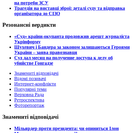
на потреби ЗСУ
​Трагедія на виставці зброї: деталі суду та відправка
організатора до СІЗО
Резонансні вердикти
​«Суд» країни-окупанта продовжив арешт журналіста
Укрінформу
Шухевич і Бандера за законом залишаються Героями
України – заява правознавця
Суд дал месяц на получение доступа к делу об
убийстве Гонгадзе
Знамениті відповідачі
Відомі позивачі
Интернет-конфлікти
Популярні теми
Верховна Рада
Ретроспектива
Фоторепортаж
Знамениті відповідачі
​Мільярдер проти президента: чи опиниться Ілон