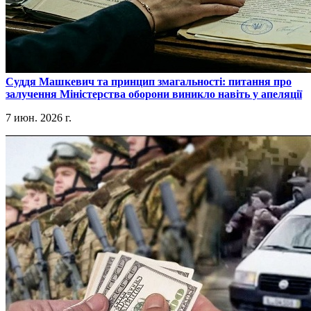
​Суддя Машкевич та принцип змагальності: питання про
залучення Міністерства оборони виникло навіть у апеляції
7 июн. 2026 г.