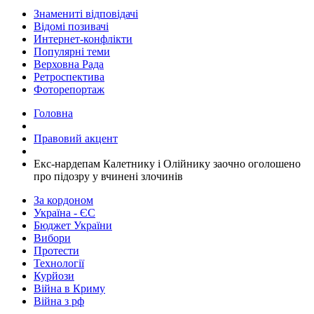
Знамениті відповідачі
Відомі позивачі
Интернет-конфлікти
Популярні теми
Верховна Рада
Ретроспектива
Фоторепортаж
Головна
Правовий акцент
Екс-нардепам Калетнику і Олійнику заочно оголошено
про підозру у вчинені злочинів
За кордоном
Україна - ЄС
Бюджет України
Вибори
Протести
Технології
Курйози
Війна в Криму
Війна з рф