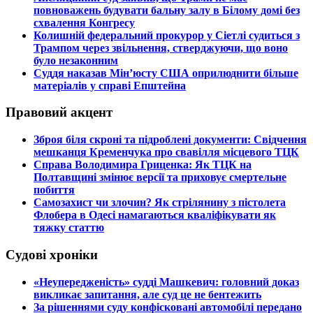
повноважень будувати бальну залу в Білому домі без
схвалення Конгресу
​Колишній федеральний прокурор у Сіетлі судиться з
Трампом через звільнення, стверджуючи, що воно
було незаконним
​Суддя наказав Мін’юсту США оприлюднити більше
матеріалів у справі Епштейна
Правовий акцент
​Зброя біля скроні та підроблені документи: Свідчення
мешканця Кременчука про свавілля місцевого ТЦК
​Справа Володимира Гриценка: Як ТЦК на
Полтавщині змінює версії та приховує смертельне
побиття
​Самозахист чи злочин? Як стрілянину з пістолета
Флобера в Одесі намагаються кваліфікувати як
тяжку статтю
Судові хроніки
​«Неупередженість» судді Машкевич: головний доказ
викликає запитання, але суд це не бентежить
​За рішеннями суду конфісковані автомобілі передано