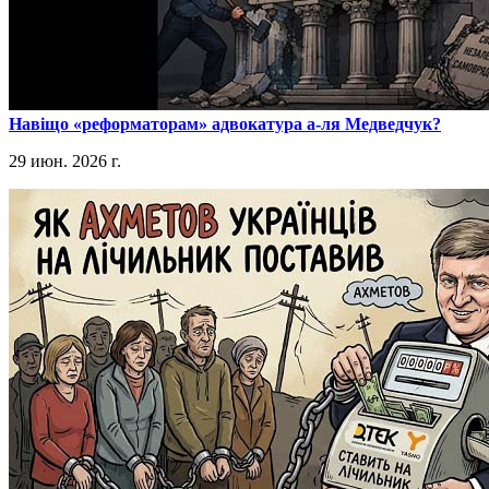
​Навіщо «реформаторам» адвокатура а-ля Медведчук?
29 июн. 2026 г.