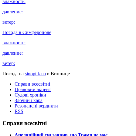
влажность:
давление:
ветер:
Погода в
Симферополе
влажность:
давление:
ветер:
Погода на
sinoptik.ua
в Виннице
Справи всесвітні
Правовий акцент
Судові хроніки
Злочин і кара
Резонансні вердикти
RSS
Справи всесвітні
​Апеляційний суд заявив, що Трамп не має