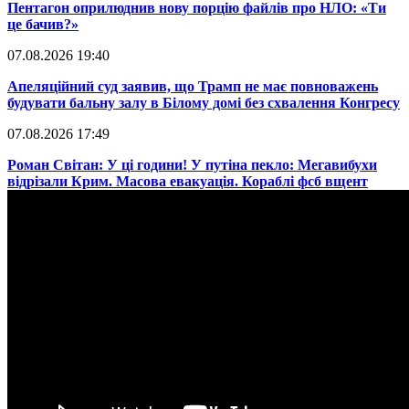
​Пентагон оприлюднив нову порцію файлів про НЛО: «Ти
це бачив?»
07.08.2026 19:40
​Апеляційний суд заявив, що Трамп не має повноважень
будувати бальну залу в Білому домі без схвалення Конгресу
07.08.2026 17:49
​Роман Світан: У ці години! У путіна пекло: Мегавибухи
відрізали Крим. Масова евакуація. Кораблі фсб вщент