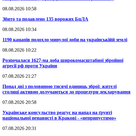
08.08.2026 10:58
​Збито та подавлено 135 ворожих БпЛА
08.08.2026 10:34
​1190 кацапів подохло минулої доби на українськійй землі
08.08.2026 10:22
​Розпочалася 1627-ма доба широкомасштабної збройної
агресії рф проти України
07.08.2026 21:27
​Понад дві з половиною тисячі одиниць зброї: жителі
столиці активно долучаються до процедури декларування
07.08.2026 20:58
​Українське консульство реагує на напад на ґрунті
національної ненависті в Кракові - «неприпустимо»
07.08.2026 20:31