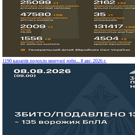
​1190 кацапів подохло минулої доби...
8 авг. 2026 г.