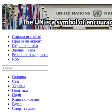
Справи всесвітні
Правовий акцент
Судові хроніки
Злочин і кара
Резонансні вердикти
RSS
Головна
Світ
Україна
Політика
Події
Київські новини
Відео
Спорт та діло