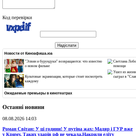
Код перевірки
Надіслати
Новости от
Киноафиша.юа
"Элвин и бурундуки" возвращаются: что известно
Светлана Лобо
о новом фильме
помощи
Ушел из жизни
Культовые экранизации, которые стоит посмотреть
сыграл в "Сла
каждому
Ожидаемые премьеры в кинотеатрах
Останні новини
08.08.2026 14:03
​Роман Світан: У ці години! У путіна жах: Мадяр і ГУР вже
у Криму. Таких ударів рф не чекала.Накрили еліту