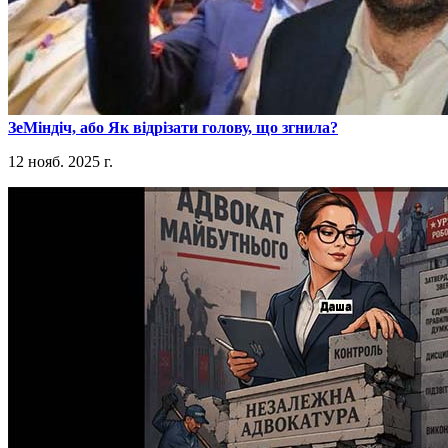
​ЗеМіндіч, або Як відрізати голову, що згнила?
12 нояб. 2025 г.