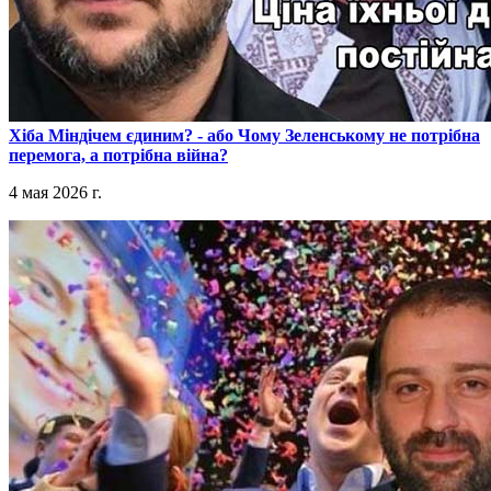
​Хіба Міндічем єдиним? - або Чому Зеленському не потрібна
перемога, а потрібна війна?
4 мая 2026 г.