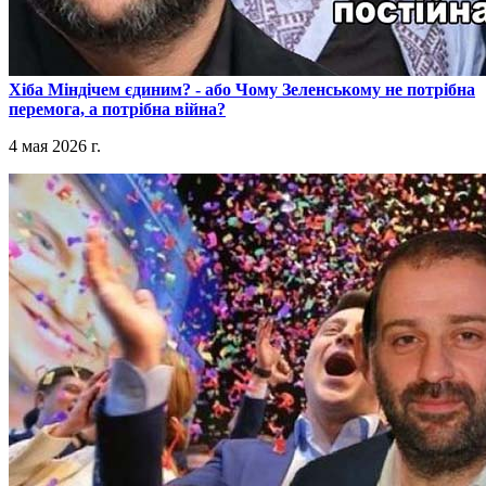
​Хіба Міндічем єдиним? - або Чому Зеленському не потрібна
перемога, а потрібна війна?
4 мая 2026 г.