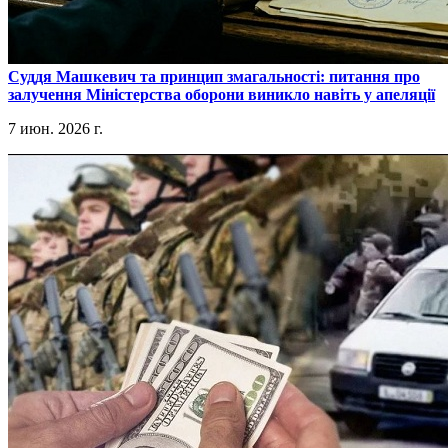
​Суддя Машкевич та принцип змагальності: питання про
залучення Міністерства оборони виникло навіть у апеляції
7 июн. 2026 г.