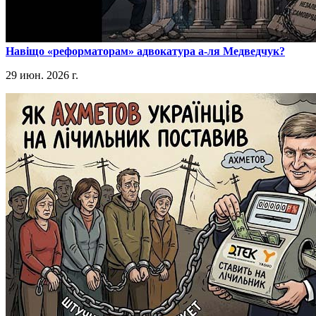
​Навіщо «реформаторам» адвокатура а-ля Медведчук?
29 июн. 2026 г.