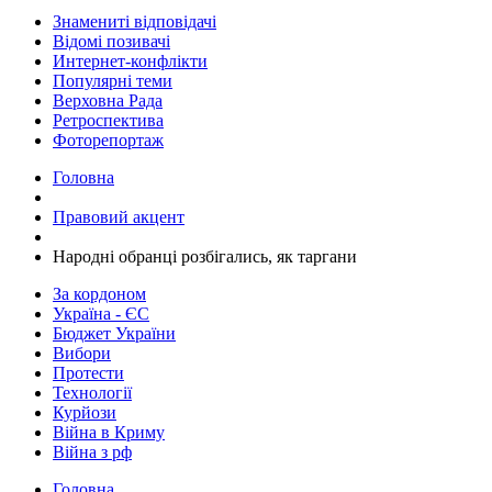
Знамениті відповідачі
Відомі позивачі
Интернет-конфлікти
Популярні теми
Верховна Рада
Ретроспектива
Фоторепортаж
Головна
Правовий акцент
Народні обранці розбігались, як таргани
За кордоном
Україна - ЄС
Бюджет України
Вибори
Протести
Технології
Курйози
Війна в Криму
Війна з рф
Головна