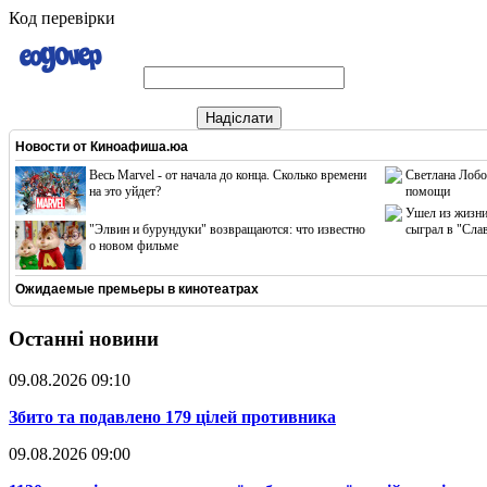
Код перевірки
Надіслати
Новости от
Киноафиша.юа
Весь Marvel - от начала до конца. Сколько времени
Светлана Лобо
на это уйдет?
помощи
Ушел из жизни
"Элвин и бурундуки" возвращаются: что известно
сыграл в "Сла
о новом фильме
Ожидаемые премьеры в кинотеатрах
Останні новини
09.08.2026 09:10
​Збито та подавлено 179 цілей противника
09.08.2026 09:00