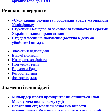
організатора до СІЗО
Резонансні вердикти
​«Суд» країни-окупанта продовжив арешт журналіста
Укрінформу
Шухевич і Бандера за законом залишаються Героями
України – заява правознавця
Суд дал месяц на получение доступа к делу об
убийстве Гонгадзе
Знамениті відповідачі
Відомі позивачі
Интернет-конфлікти
Популярні теми
Верховна Рада
Ретроспектива
Фоторепортаж
Знамениті відповідачі
​Мільярдер проти президента: чи опиниться Ілон
Маск у мексиканському суді?
​Верховний суд Бразилії дозволив вивести
експрезидента Болсонару з-під варти для операції з