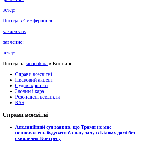
ветер:
Погода в
Симферополе
влажность:
давление:
ветер:
Погода на
sinoptik.ua
в Виннице
Справи всесвітні
Правовий акцент
Судові хроніки
Злочин і кара
Резонансні вердикти
RSS
Справи всесвітні
​Апеляційний суд заявив, що Трамп не має
повноважень будувати бальну залу в Білому домі без
схвалення Конгресу