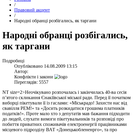
/
Правовий акцент
/
Народні обранці розбігались, як таргани
Народні обранці розбігались,
як таргани
Подробиці
Опубліковано
14.08.2009 13:15
Автор:
Конфлікти і закони
Переглядів: 5557
NT size=2>Неочікувано розпочалась і закінчилась 40-ва сесія
п’ятого скликання Єнакіївської міської ради. Перед її початком
виборці пікетували її із гаслами: «Міськрадо! Захисти нас від
свавілля РЕМ!» та «Досить розкидатися грошима платників
податків!». Проте мало хто з депутатів мав бажання підходити
до людей, слухати вимоги пікетувальників та розповіді про
побиття приватних споживачів електроенергії працівниками
місцевого підрозділу ВАТ «Донецькоблененрго», та про