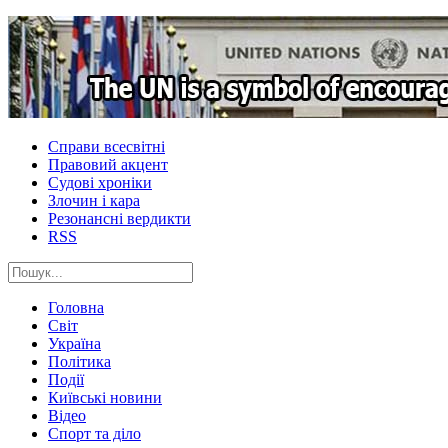
Справи всесвітні
Правовий акцент
Судові хроніки
Злочин і кара
Резонансні вердикти
RSS
Головна
Світ
Україна
Політика
Події
Київські новини
Відео
Спорт та діло