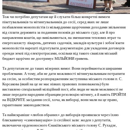
Тож чи потрібно депутатам ще й слухати більш конкретні вимоги
пікетувальників та мітингувальників до сесії, серед яких не лише
позбавлення монополістів із мільярдними щорічними доходами звільнення
від сплати держмита за поданням позовів до міського суду, але й про
направлення коштів, що вивільняються, на зменшення теплових втрат та
енергозахисту лікарень, дитячих садочків, закладів культури і зобов’язати
монополістів нарешті підготувати документацію для укладення договорів
оренди землі під електротрасами, оскільки від такого свавілля міський
бюджет щорічно не доотримує МІЛЬЙОНИ гривень.
Та депутатам не до таких мізерних вимог. Вони переймаються ширшими
проблемами. А тому, аби не дати можливості мітингувальникам потрапити
на сесію, за особистим розпорядженням заступника міського голови п. С.
Корсакова (який на це не має ніяких правових повноважень) було
виставлено спеціальний міліційний пост, аби люди не мали можливості не
лише передати народним обранцям резолюцію мітингу, а й навіть ПРОЙТИ
на ВІДКРИТЕ засідання сесії, хоча, як виборці, вони мали на це право,
гарантоване законодавством.
Та найяскравіше «любов обраних» до виборців проявилася через їхню
блискавичну «самоевакуацію» із сесійної зали: жоден з депутатів,
включаючи орденоносного Єнакіївського міського голову С. Рухадзе,