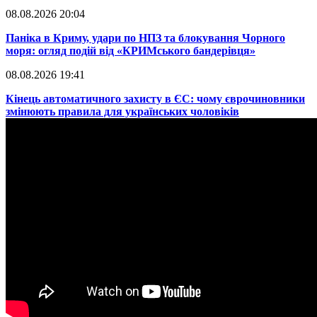
08.08.2026 20:04
Паніка в Криму, удари по НПЗ та блокування Чорного
моря: огляд подій від «КРИМського бандерівця»
08.08.2026 19:41
​Кінець автоматичного захисту в ЄС: чому єврочиновники
змінюють правила для українських чоловіків