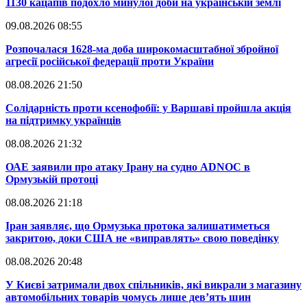
​1130 кацапів подохло минулої доби на українській землі
09.08.2026 08:55
​Розпочалася 1628-ма доба широкомасштабної збройної
агресії російської федерації проти України
08.08.2026 21:50
​Солідарність проти ксенофобії: у Варшаві пройшла акція
на підтримку українців
08.08.2026 21:32
​ОАЕ заявили про атаку Ірану на судно ADNOC в
Ормузькій протоці
08.08.2026 21:18
​Іран заявляє, що Ормузька протока залишатиметься
закритою, доки США не «виправлять» свою поведінку
08.08.2026 20:48
​У Києві затримали двох спільників, які викрали з магазину
автомобільних товарів чомусь лише дев’ять шин