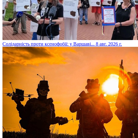
​Солідарність проти ксенофобії: у Варшаві...
8 авг. 2026 г.