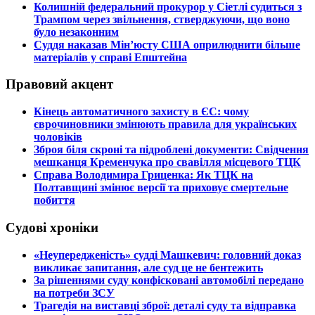
​Колишній федеральний прокурор у Сіетлі судиться з
Трампом через звільнення, стверджуючи, що воно
було незаконним
​Суддя наказав Мін’юсту США оприлюднити більше
матеріалів у справі Епштейна
Правовий акцент
​Кінець автоматичного захисту в ЄС: чому
єврочиновники змінюють правила для українських
чоловіків
​Зброя біля скроні та підроблені документи: Свідчення
мешканця Кременчука про свавілля місцевого ТЦК
​Справа Володимира Гриценка: Як ТЦК на
Полтавщині змінює версії та приховує смертельне
побиття
Судові хроніки
​«Неупередженість» судді Машкевич: головний доказ
викликає запитання, але суд це не бентежить
​За рішеннями суду конфісковані автомобілі передано
на потреби ЗСУ
​Трагедія на виставці зброї: деталі суду та відправка