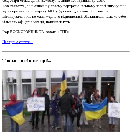
секретаря міськради Р. Желтову, не лише не підійшли до свого
«електорату», а й навпаки: у своєму партрегіональному запалі вигукуючи
здаля прокльони на адресу БЮТу (до якого, до слова, більшість
мітингувальників не мали жодного відношення), збільшивши навколо себе
кількість офіцерів міліції, повтікали геть.
Ігор ВОСКОБОЙНИКОВ, голова «ЄПГ»
Наступна стаття »
Також з цієї категорії...