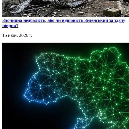
​Злочинна недбалість, або чи відповість Зеленський за здачу
півдня?
15 июн. 2026 г.