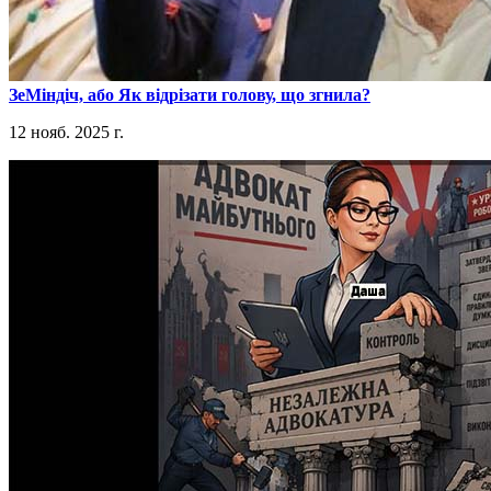
​ЗеМіндіч, або Як відрізати голову, що згнила?
12 нояб. 2025 г.