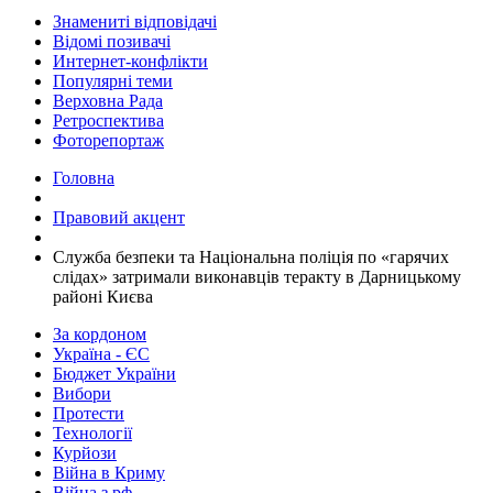
Знамениті відповідачі
Відомі позивачі
Интернет-конфлікти
Популярні теми
Верховна Рада
Ретроспектива
Фоторепортаж
Головна
Правовий акцент
​Служба безпеки та Національна поліція по «гарячих
слідах» затримали виконавців теракту в Дарницькому
районі Києва
За кордоном
Україна - ЄС
Бюджет України
Вибори
Протести
Технології
Курйози
Війна в Криму
Війна з рф