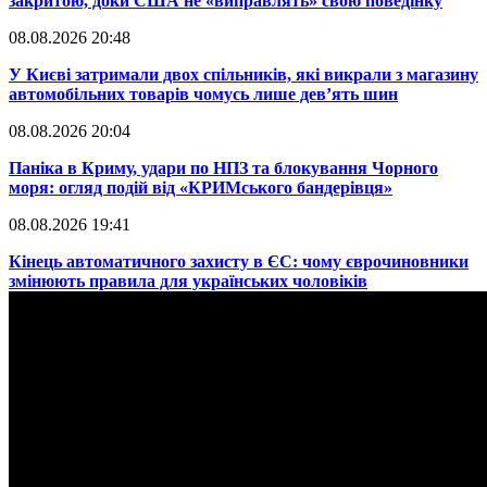
закритою, доки США не «виправлять» свою поведінку
08.08.2026 20:48
​У Києві затримали двох спільників, які викрали з магазину
автомобільних товарів чомусь лише дев’ять шин
08.08.2026 20:04
Паніка в Криму, удари по НПЗ та блокування Чорного
моря: огляд подій від «КРИМського бандерівця»
08.08.2026 19:41
​Кінець автоматичного захисту в ЄС: чому єврочиновники
змінюють правила для українських чоловіків