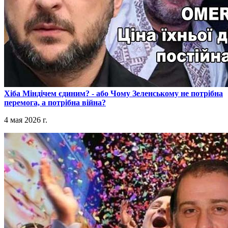
​Хіба Міндічем єдиним? - або Чому Зеленському не потрібна
перемога, а потрібна війна?
4 мая 2026 г.