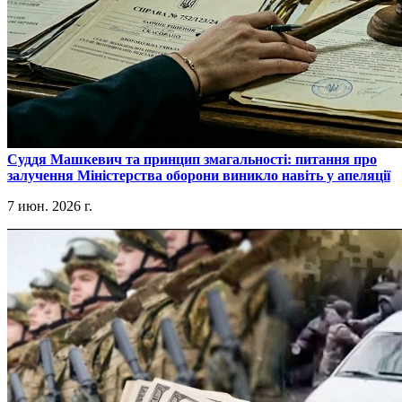
​Суддя Машкевич та принцип змагальності: питання про
залучення Міністерства оборони виникло навіть у апеляції
7 июн. 2026 г.