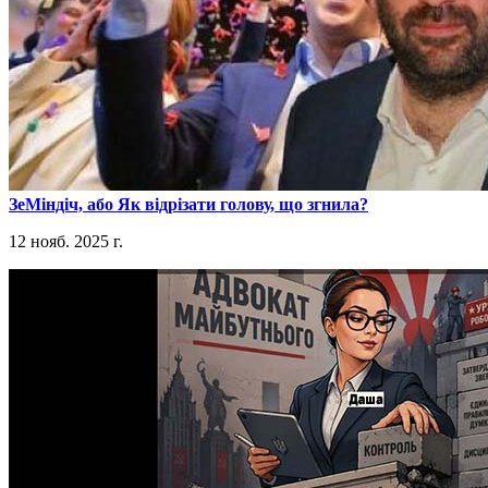
​ЗеМіндіч, або Як відрізати голову, що згнила?
12 нояб. 2025 г.