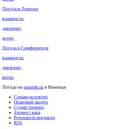
Погода в
Донецке
влажность:
давление:
ветер:
Погода в
Симферополе
влажность:
давление:
ветер:
Погода на
sinoptik.ua
в Виннице
Справи всесвітні
Правовий акцент
Судові хроніки
Злочин і кара
Резонансні вердикти
RSS