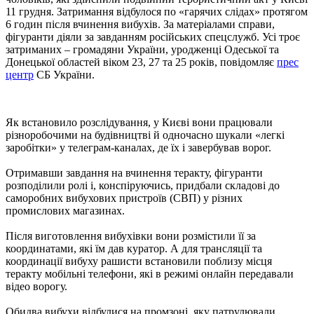
11 грудня. Затримання відбулося по «гарячих слідах» протягом
6 годин після вчинення вибухів. За матеріалами справи,
фігуранти діяли за завданням російських спецслужб. Усі троє
затриманих – громадяни України, уродженці Одеської та
Донецької областей віком 23, 27 та 25 років, повідомляє
прес
центр
СБ України.
Як встановило розслідування, у Києві вони працювали
різноробочими на будівництві й одночасно шукали «легкі
заробітки» у телеграм-каналах, де їх і завербував ворог.
Отримавши завдання на вчинення теракту, фігуранти
розподілили ролі і, конспіруючись, придбали складові до
саморобних вибухових пристроїв (СВП) у різних
промислових магазинах.
Після виготовлення вибухівки вони розмістили її за
координатами, які їм дав куратор. А для трансляції та
координації вибуху рашисти встановили поблизу місця
теракту мобільні телефони, які в режимі онлайн передавали
відео ворогу.
Обидва вибухи відбулися на промзоні, яку патрулювали