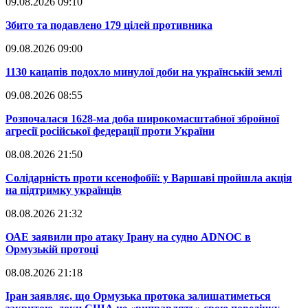
09.08.2026 09:10
​Збито та подавлено 179 цілей противника
09.08.2026 09:00
​1130 кацапів подохло минулої доби на українській землі
09.08.2026 08:55
​Розпочалася 1628-ма доба широкомасштабної збройної
агресії російської федерації проти України
08.08.2026 21:50
​Солідарність проти ксенофобії: у Варшаві пройшла акція
на підтримку українців
08.08.2026 21:32
​ОАЕ заявили про атаку Ірану на судно ADNOC в
Ормузькій протоці
08.08.2026 21:18
​Іран заявляє, що Ормузька протока залишатиметься