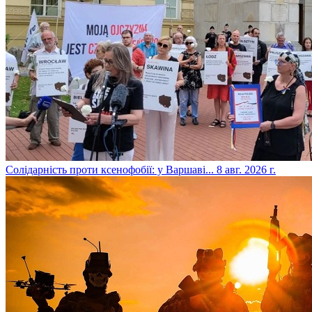
​Солідарність проти ксенофобії: у Варшаві...
8 авг. 2026 г.