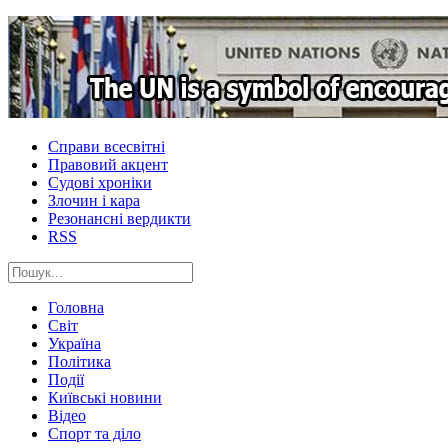
Справи всесвітні
Правовий акцент
Судові хроніки
Злочин і кара
Резонансні вердикти
RSS
Головна
Світ
Україна
Політика
Події
Київські новини
Відео
Спорт та діло