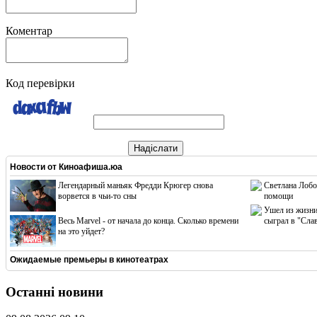
Коментар
Код перевірки
Надіслати
Новости от
Киноафиша.юа
Легендарный маньяк Фредди Крюгер снова
Светлана Лобо
ворвется в чьи-то сны
помощи
Ушел из жизни
Весь Marvel - от начала до конца. Сколько времени
сыграл в "Сла
на это уйдет?
Ожидаемые премьеры в кинотеатрах
Останні новини