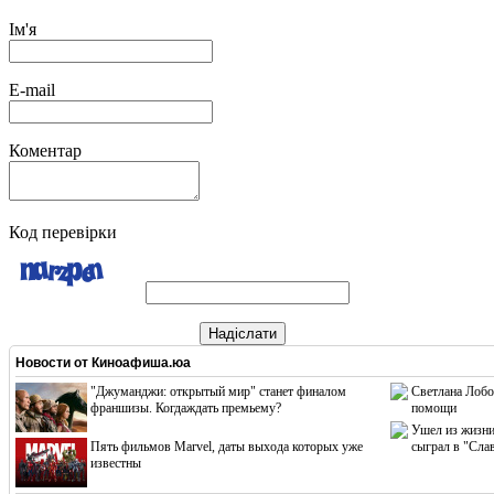
Ім'я
E-mail
Коментар
Код перевірки
Надіслати
Новости от
Киноафиша.юа
"Джуманджи: открытый мир" станет финалом
Светлана Лобо
франшизы. Когдаждать премьему?
помощи
Ушел из жизни
Пять фильмов Marvel, даты выхода которых уже
сыграл в "Сла
известны