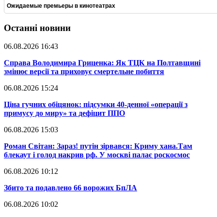
Ожидаемые премьеры в кинотеатрах
Останні новини
06.08.2026 16:43
​Справа Володимира Гриценка: Як ТЦК на Полтавщині
змінює версії та приховує смертельне побиття
06.08.2026 15:24
​Ціна гучних обіцянок: підсумки 40-денної «операції з
примусу до миру» та дефіцит ППО
06.08.2026 15:03
​Роман Світан: Зараз! путін зірвався: Криму хана.Там
блекаут і голод накрив рф. У москві палає роскосмос
06.08.2026 10:12
​Збито та подавлено 66 ворожих БпЛА
06.08.2026 10:02