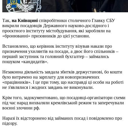
Так,
на Київщині
співробітники столичного Главку СБУ
викрили посадовців Державного науково-дослідного і
проєктного інституту містобудування, які заробляли на
«бронюванні» призовників до цієї установи.
Встановлено, що керівник інституту візував накази про
призначення ухилянтів на посади, а двоє його спільників –
перший заступник та головний бухгалтер ‒ займались
пошуком «кандидатів».
Незаконна діяльність завдала збитків держустанові, бо кошти
було витрачено на зарплату для новопризначених
«працівників». І це при тому, що насправді ці особи на роботі
не з'являлися і жодних завдань не виконували.
Крім того, задокументовано, що посадовці-організатори схеми
під час нарад вихваляли кремлівський режим та заперечували
воєнні злочини рф.
Наразі їх відсторонено від займаних посад і повідомлено про
підозру.