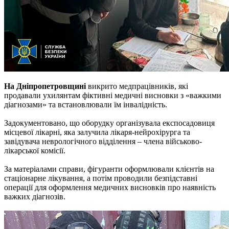
На Дніпропетровщині
викрито медпрацівників, які
продавали ухилянтам фіктивні медичні висновки з «важкими
діагнозами» та встановлювали їм інвалідність.
Задокументовано, що оборудку організувала експосадовиця
місцевої лікарні, яка залучила лікаря-нейрохірурга та
завідувача неврологічного відділення – члена військово-
лікарської комісії.
За матеріалами справи, фігуранти оформлювали клієнтів на
стаціонарне лікування, а потім проводили безпідставні
операції для оформлення медичних висновків про наявність
важких діагнозів.