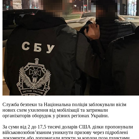
Служба безпеки та Національна поліція заблокували вісім
нових схем ухилення від мобілізації та затримали
організаторів оборудок у різних регіонах України.
За суми від 2 до 17,5 тисячі доларів США ділки пропонували
військовозобов’язаним уникнути призову через підроблені
документи або допомагали втекти за кордон поза пунктами