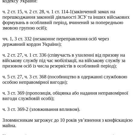
кодексу України:
ч. 2 ст. 15, ч. 2 ст. 28, ч. 1 ст. 114-1(закінчений замах на
перешкоджання законній діяльності ЗСУ та інших військових
формувань в особливий період, вчинений за попередньою
змовою групою осіб);
чч. 1, 3 ст. 332 (незаконне переправлення осіб через
державний кордон України);
ч. 2 ст. 27, ч. 1 ст. 336 (співучасть в ухиленні від призову на
військову службу під час мобілізації, на військову службу за
призовом осіб із числа резервістів в особливий період);
ч. 5 ст. 27, ч. 3 ст. 368 (пособництво в одержанні службовою
особою неправомірної вигоди);
ч. 3 ст. 369 (пропозиція, обіцянка або надання неправомірної
вигоди службовій особі);
ч. 3 ст. 369-2 (зловживання впливом).
Зловмисникам загрожує до 10 років ув’язнення з конфіскацією
майна.