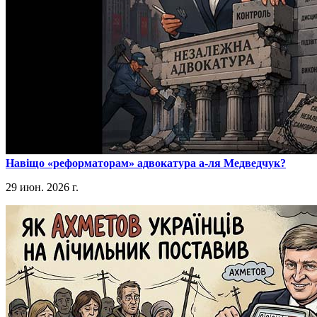
​Навіщо «реформаторам» адвокатура а-ля Медведчук?
29 июн. 2026 г.