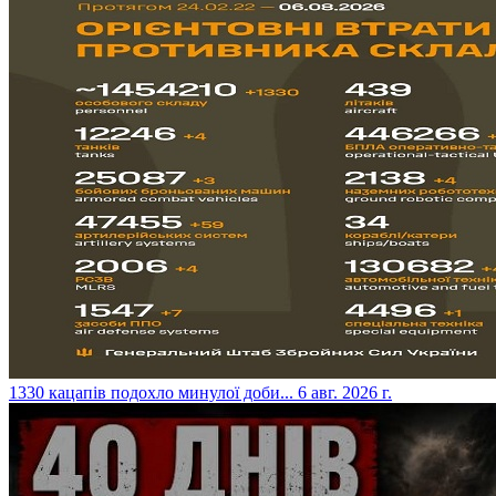
​1330 кацапів подохло минулої доби...
6 авг. 2026 г.