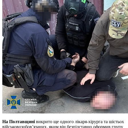
На Полтавщині
викрито ще одного лікаря-хірурга та шістьох
військовозобов’язаних, яким він безпідставно оформив групу