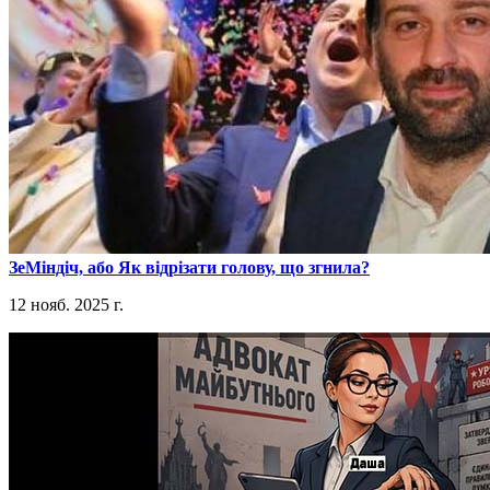
​ЗеМіндіч, або Як відрізати голову, що згнила?
12 нояб. 2025 г.