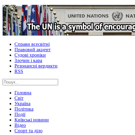
Справи всесвітні
Правовий акцент
Судові хроніки
Злочин і кара
Резонансні вердикти
RSS
Головна
Світ
Україна
Політика
Події
Київські новини
Відео
Спорт та діло