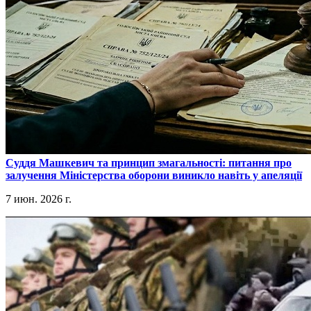
​Суддя Машкевич та принцип змагальності: питання про
залучення Міністерства оборони виникло навіть у апеляції
7 июн. 2026 г.