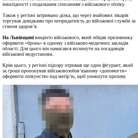
інвалідності з подальшим списанням з військового обліку.
Також у регіоні затримано ділка, що через знайомих лікарів
торгував довідками про непридатність до військової служби за
станом здоров’я.
На Львівщині
викрито військового, який обіцяв призовнику
оформити «бронь» в одному з військово-медичних закладів
області. Для цього він намагався вплинути на посадовців
військової медустанови.
Крім цього, у регіоні підозру отримав ще один фігурант, який
за гроші пропонував військовозобов’язаному «допомогти»
оформити опікунство над матірʼю, щоб уникнути призову.