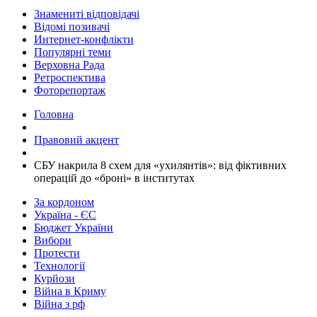
Знамениті відповідачі
Відомі позивачі
Интернет-конфлікти
Популярні теми
Верховна Рада
Ретроспектива
Фоторепортаж
Головна
Правовий акцент
​СБУ накрила 8 схем для «ухилянтів»: від фіктивних
операцій до «броні» в інститутах
За кордоном
Україна - ЄС
Бюджет України
Вибори
Протести
Технології
Курйози
Війна в Криму
Війна з рф