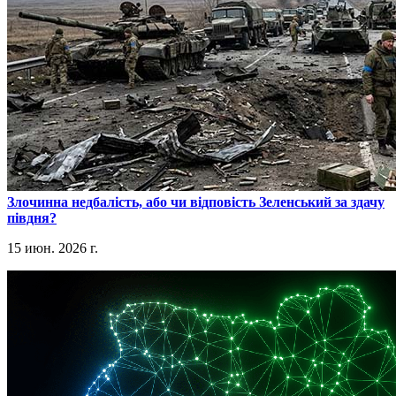
​Злочинна недбалість, або чи відповість Зеленський за здачу
півдня?
15 июн. 2026 г.