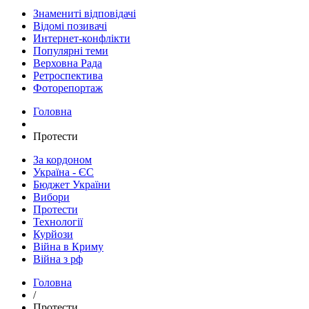
Знамениті відповідачі
Відомі позивачі
Интернет-конфлікти
Популярні теми
Верховна Рада
Ретроспектива
Фоторепортаж
Головна
Протести
За кордоном
Україна - ЄС
Бюджет України
Вибори
Протести
Технології
Курйози
Війна в Криму
Війна з рф
Головна
/
Протести