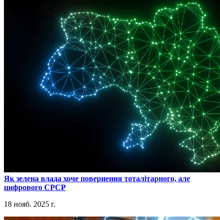
​Як зелена влада хоче повернення тоталітарного, але
цифрового СРСР
18 нояб. 2025 г.