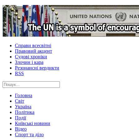
Справи всесвітні
Правовий акцент
Судові хроніки
Злочин і кара
Резонансні вердикти
RSS
Головна
Світ
Україна
Політика
Події
Київські новини
Відео
Спорт та діло