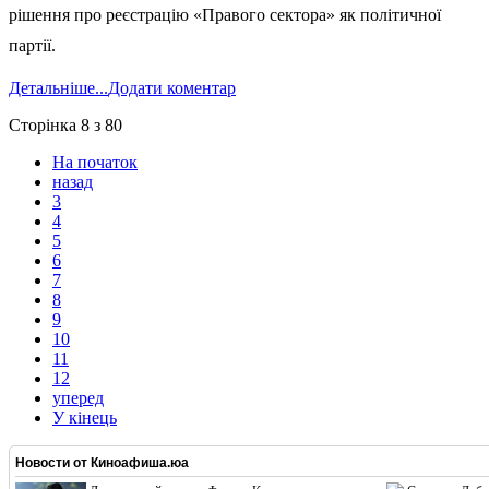
рішення про реєстрацію «Правого сектора» як політичної
партії.
Детальніше...
Додати коментар
Сторінка 8 з 80
На початок
назад
3
4
5
6
7
8
9
10
11
12
уперед
У кінець
Новости от
Киноафиша.юа