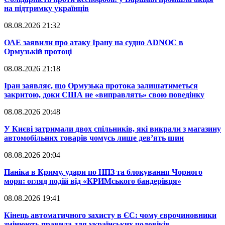
на підтримку українців
08.08.2026 21:32
​ОАЕ заявили про атаку Ірану на судно ADNOC в
Ормузькій протоці
08.08.2026 21:18
​Іран заявляє, що Ормузька протока залишатиметься
закритою, доки США не «виправлять» свою поведінку
08.08.2026 20:48
​У Києві затримали двох спільників, які викрали з магазину
автомобільних товарів чомусь лише дев’ять шин
08.08.2026 20:04
Паніка в Криму, удари по НПЗ та блокування Чорного
моря: огляд подій від «КРИМського бандерівця»
08.08.2026 19:41
​Кінець автоматичного захисту в ЄС: чому єврочиновники
змінюють правила для українських чоловіків