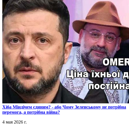
​Хіба Міндічем єдиним? - або Чому Зеленському не потрібна
перемога, а потрібна війна?
4 мая 2026 г.