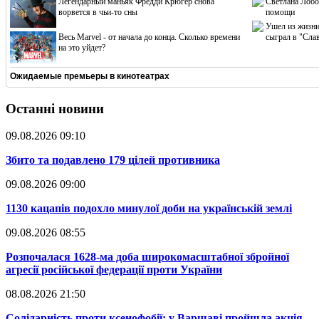
Легендарный маньяк Фредди Крюгер снова
Светлана Лобо
ворвется в чьи-то сны
помощи
Ушел из жизни
Весь Marvel - от начала до конца. Сколько времени
сыграл в "Сла
на это уйдет?
Ожидаемые премьеры в кинотеатрах
Останні новини
09.08.2026 09:10
​Збито та подавлено 179 цілей противника
09.08.2026 09:00
​1130 кацапів подохло минулої доби на українській землі
09.08.2026 08:55
​Розпочалася 1628-ма доба широкомасштабної збройної
агресії російської федерації проти України
08.08.2026 21:50
​Солідарність проти ксенофобії: у Варшаві пройшла акція