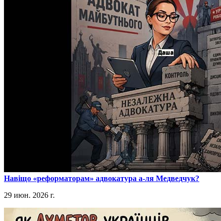
​Навіщо «реформаторам» адвокатура а-ля Медведчук?
29 июн. 2026 г.