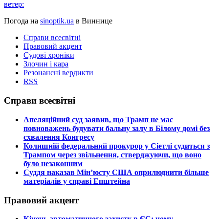
ветер:
Погода на
sinoptik.ua
в Виннице
Справи всесвітні
Правовий акцент
Судові хроніки
Злочин і кара
Резонансні вердикти
RSS
Справи всесвітні
​Апеляційний суд заявив, що Трамп не має
повноважень будувати бальну залу в Білому домі без
схвалення Конгресу
​Колишній федеральний прокурор у Сіетлі судиться з
Трампом через звільнення, стверджуючи, що воно
було незаконним
​Суддя наказав Мін’юсту США оприлюднити більше
матеріалів у справі Епштейна
Правовий акцент
​Кінець автоматичного захисту в ЄС: чому