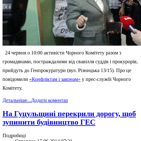
24 червня о 10:00 активісти Чорного Комітету разом з
громадянами, постраждалими від свавілля суддів і прокурорів,
прийдуть до Генпрокуратури (вул. Різницька 13/15). Про це
повідомили
«Конфліктам і законам»
у прес-службі Чорного
Комітету.
Детальніше...
Додати коментар
На Гуцульщині перекрили дорогу, щоб
зупинити будівництво ГЕС
Подробиці