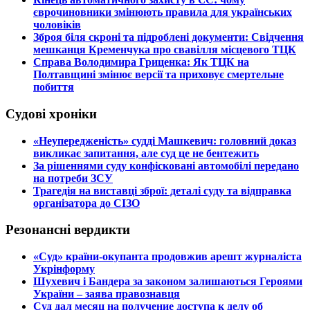
єврочиновники змінюють правила для українських
чоловіків
​Зброя біля скроні та підроблені документи: Свідчення
мешканця Кременчука про свавілля місцевого ТЦК
​Справа Володимира Гриценка: Як ТЦК на
Полтавщині змінює версії та приховує смертельне
побиття
Судові хроніки
​«Неупередженість» судді Машкевич: головний доказ
викликає запитання, але суд це не бентежить
​За рішеннями суду конфісковані автомобілі передано
на потреби ЗСУ
​Трагедія на виставці зброї: деталі суду та відправка
організатора до СІЗО
Резонансні вердикти
​«Суд» країни-окупанта продовжив арешт журналіста
Укрінформу
Шухевич і Бандера за законом залишаються Героями
України – заява правознавця
Суд дал месяц на получение доступа к делу об