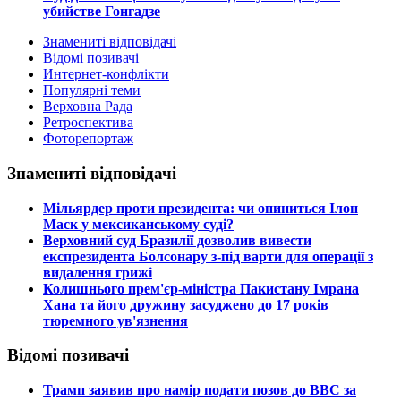
убийстве Гонгадзе
Знамениті відповідачі
Відомі позивачі
Интернет-конфлікти
Популярні теми
Верховна Рада
Ретроспектива
Фоторепортаж
Знамениті відповідачі
​Мільярдер проти президента: чи опиниться Ілон
Маск у мексиканському суді?
​Верховний суд Бразилії дозволив вивести
експрезидента Болсонару з-під варти для операції з
видалення грижі
​Колишнього прем'єр-міністра Пакистану Імрана
Хана та його дружину засуджено до 17 років
тюремного ув'язнення
Відомі позивачі
​Трамп заявив про намір подати позов до ВВС за