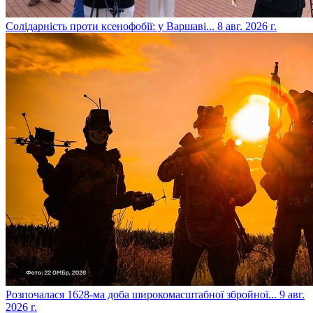
​Солідарність проти ксенофобії: у Варшаві...
8 авг. 2026 г.
​Розпочалася 1628-ма доба широкомасштабної збройної...
9 авг.
2026 г.