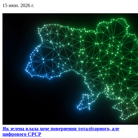
15 июн. 2026 г.
​Як зелена влада хоче повернення тоталітарного, але
цифрового СРСР