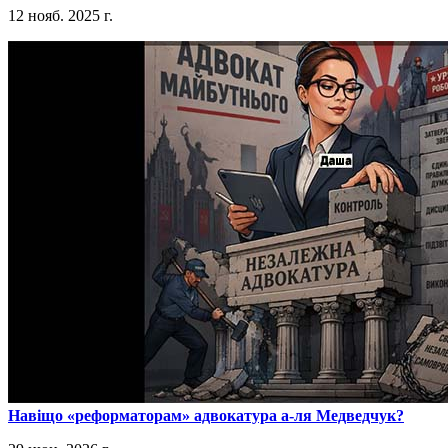
12 нояб. 2025 г.
​Навіщо «реформаторам» адвокатура а-ля Медведчук?