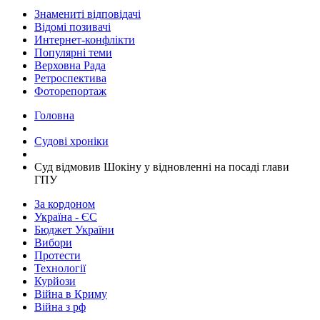
Знамениті відповідачі
Відомі позивачі
Интернет-конфлікти
Популярні теми
Верховна Рада
Ретроспектива
Фоторепортаж
Головна
Судові хроніки
​Суд відмовив Шокіну у відновленні на посаді глави
ГПУ
За кордоном
Україна - ЄС
Бюджет України
Вибори
Протести
Технології
Курйози
Війна в Криму
Війна з рф