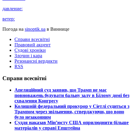
давление:
ветер:
Погода на
sinoptik.ua
в Виннице
Справи всесвітні
Правовий акцент
Судові хроніки
Злочин і кара
Резонансні вердикти
RSS
Справи всесвітні
​Апеляційний суд заявив, що Трамп не має
повноважень будувати бальну залу в Білому домі без
схвалення Конгресу
​Колишній федеральний прокурор у Сіетлі судиться з
Трампом через звільнення, стверджуючи, що воно
було незаконним
​Суддя наказав Мін’юсту США оприлюднити більше
матеріалів у справі Епштейна