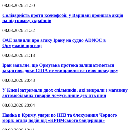
08.08.2026 21:50
​Солідарність проти ксенофобії: у Варшаві пройшла акція
на підтримку українців
08.08.2026 21:32
​ОАЕ заявили про атаку Ірану на судно ADNOC в
Ормузькій протоці
08.08.2026 21:18
​Іран заявляє, що Ормузька протока залишатиметься
закритою, доки США не «виправлять» свою поведінку
08.08.2026 20:48
​У Києві затримали двох спільників, які викрали з магазину
автомобільних товарів чомусь лише дев’ять шин
08.08.2026 20:04
Паніка в Криму, удари по НПЗ та блокування Чорного
моря: огляд подій від «КРИМського бандерівця»