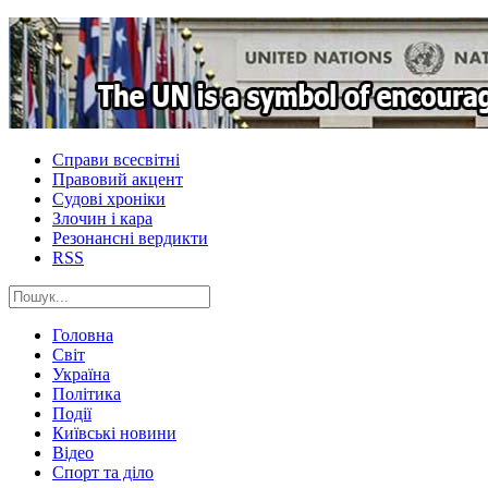
Справи всесвітні
Правовий акцент
Судові хроніки
Злочин і кара
Резонансні вердикти
RSS
Головна
Світ
Україна
Політика
Події
Київські новини
Відео
Спорт та діло