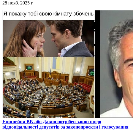
28 нояб. 2025 г.
​Епшнейни ВР, або Давно потрібен закон щодо
відповідальності депутатів за законопроекти і голосування