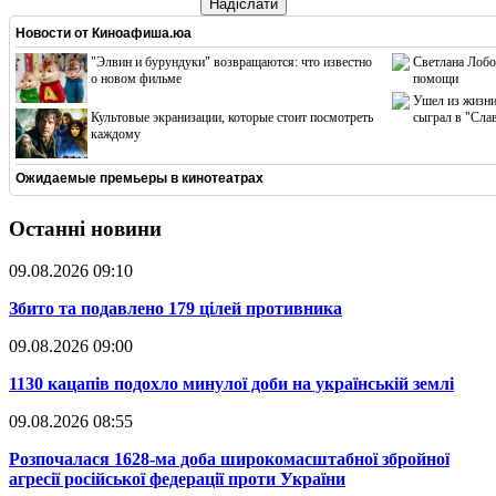
Надіслати
Новости от
Киноафиша.юа
"Элвин и бурундуки" возвращаются: что известно
Светлана Лобо
о новом фильме
помощи
Ушел из жизни
Культовые экранизации, которые стоит посмотреть
сыграл в "Сла
каждому
Ожидаемые премьеры в кинотеатрах
Останні новини
09.08.2026 09:10
​Збито та подавлено 179 цілей противника
09.08.2026 09:00
​1130 кацапів подохло минулої доби на українській землі
09.08.2026 08:55
​Розпочалася 1628-ма доба широкомасштабної збройної
агресії російської федерації проти України