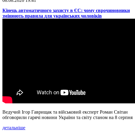
08.08.2026 19:41
​Кінець автоматичного захисту в ЄС: чому єврочиновники
змінюють правила для українських чоловіків
Ведучий Ігор Гаврищак та військовий експерт Роман Світан
обговорили гарячі новини України та світу станом на 8 серпня
детальніше