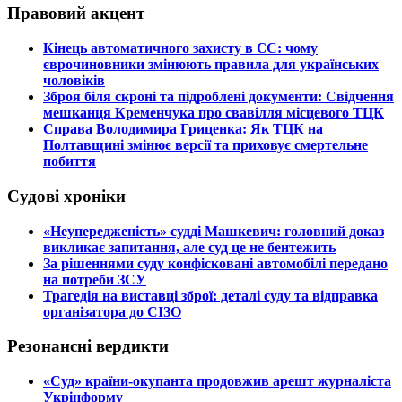
Правовий акцент
​Кінець автоматичного захисту в ЄС: чому
єврочиновники змінюють правила для українських
чоловіків
​Зброя біля скроні та підроблені документи: Свідчення
мешканця Кременчука про свавілля місцевого ТЦК
​Справа Володимира Гриценка: Як ТЦК на
Полтавщині змінює версії та приховує смертельне
побиття
Судові хроніки
​«Неупередженість» судді Машкевич: головний доказ
викликає запитання, але суд це не бентежить
​За рішеннями суду конфісковані автомобілі передано
на потреби ЗСУ
​Трагедія на виставці зброї: деталі суду та відправка
організатора до СІЗО
Резонансні вердикти
​«Суд» країни-окупанта продовжив арешт журналіста
Укрінформу