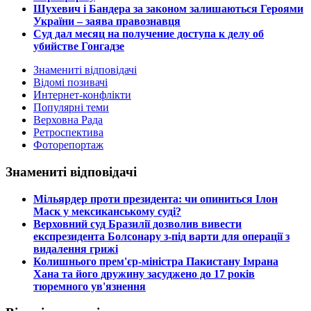
Шухевич і Бандера за законом залишаються Героями
України – заява правознавця
Суд дал месяц на получение доступа к делу об
убийстве Гонгадзе
Знамениті відповідачі
Відомі позивачі
Интернет-конфлікти
Популярні теми
Верховна Рада
Ретроспектива
Фоторепортаж
Знамениті відповідачі
​Мільярдер проти президента: чи опиниться Ілон
Маск у мексиканському суді?
​Верховний суд Бразилії дозволив вивести
експрезидента Болсонару з-під варти для операції з
видалення грижі
​Колишнього прем'єр-міністра Пакистану Імрана
Хана та його дружину засуджено до 17 років
тюремного ув'язнення