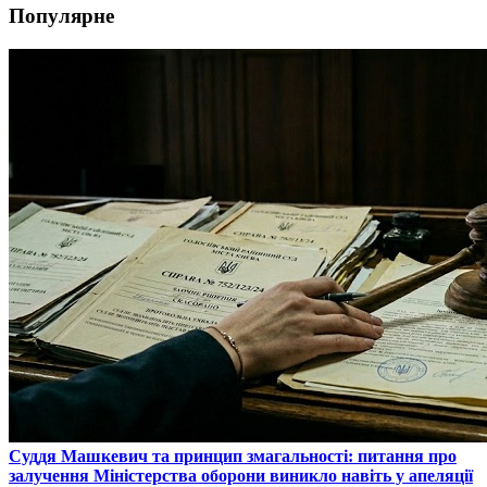
Популярне
​Суддя Машкевич та принцип змагальності: питання про
залучення Міністерства оборони виникло навіть у апеляції