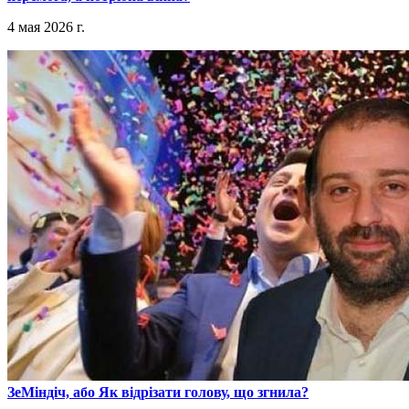
4 мая 2026 г.
​ЗеМіндіч, або Як відрізати голову, що згнила?