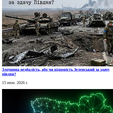
​Злочинна недбалість, або чи відповість Зеленський за здачу
півдня?
15 июн. 2026 г.