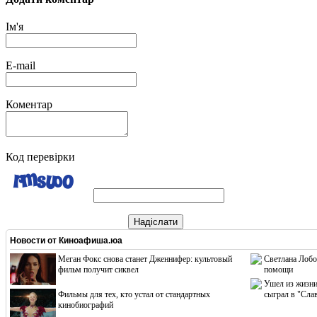
Ім'я
E-mail
Коментар
Код перевірки
Надіслати
Новости от
Киноафиша.юа
Меган Фокс снова станет Дженнифер: культовый
Светлана Лобо
фильм получит сиквел
помощи
Ушел из жизни
Фильмы для тех, кто устал от стандартных
сыграл в "Сла
кинобиографий