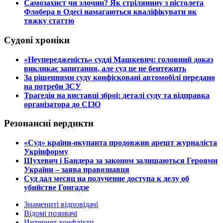
​Самозахист чи злочин? Як стрілянину з пістолета
Флобера в Одесі намагаються кваліфікувати як
тяжку статтю
Судові хроніки
​«Неупередженість» судді Машкевич: головний доказ
викликає запитання, але суд це не бентежить
​За рішеннями суду конфісковані автомобілі передано
на потреби ЗСУ
​Трагедія на виставці зброї: деталі суду та відправка
організатора до СІЗО
Резонансні вердикти
​«Суд» країни-окупанта продовжив арешт журналіста
Укрінформу
Шухевич і Бандера за законом залишаються Героями
України – заява правознавця
Суд дал месяц на получение доступа к делу об
убийстве Гонгадзе
Знамениті відповідачі
Відомі позивачі
Интернет-конфлікти