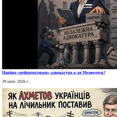
​Навіщо «реформаторам» адвокатура а-ля Медведчук?
29 июн. 2026 г.