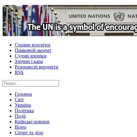
Справи всесвітні
Правовий акцент
Судові хроніки
Злочин і кара
Резонансні вердикти
RSS
Головна
Світ
Україна
Політика
Події
Київські новини
Відео
Спорт та діло