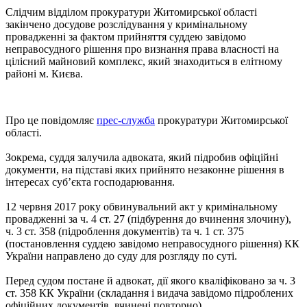
Слідчим відділом прокуратури Житомирської області
закінчено досудове розслідування у кримінальному
провадженні за фактом прийняття суддею завідомо
неправосудного рішення про визнання права власності на
цілісний майновий комплекс, який знаходиться в елітному
районі м. Києва.
Про це повідомляє
прес-служба
прокуратури Житомирської
області.
Зокрема, суддя залучила адвоката, який підробив офіційні
документи, на підставі яких прийнято незаконне рішення в
інтересах суб’єкта господарювання.
12 червня 2017 року обвинувальний акт у кримінальному
провадженні за ч. 4 ст. 27 (підбурення до вчинення злочину),
ч. 3 ст. 358 (підроблення документів) та ч. 1 ст. 375
(постановлення суддею завідомо неправосудного рішення) КК
України направлено до суду для розгляду по суті.
Перед судом постане й адвокат, дії якого кваліфіковано за ч. 3
ст. 358 КК України (складання і видача завідомо підроблених
офіційних документів, вчинені повторно).