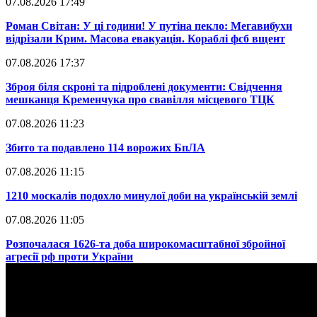
07.08.2026 17:49
​Роман Світан: У ці години! У путіна пекло: Мегавибухи
відрізали Крим. Масова евакуація. Кораблі фсб вщент
07.08.2026 17:37
​Зброя біля скроні та підроблені документи: Свідчення
мешканця Кременчука про свавілля місцевого ТЦК
07.08.2026 11:23
​Збито та подавлено 114 ворожих БпЛА
07.08.2026 11:15
​1210 москалів подохло минулої доби на українській землі
07.08.2026 11:05
​Розпочалася 1626-та доба широкомасштабної збройної
агресії рф проти України