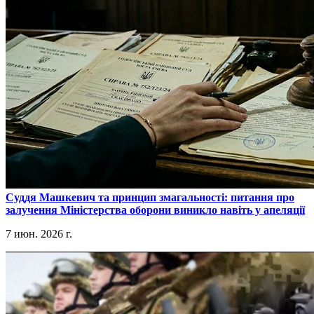
​Суддя Машкевич та принцип змагальності: питання про
залучення Міністерства оборони виникло навіть у апеляції
7 июн. 2026 г.