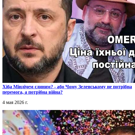
​Хіба Міндічем єдиним? - або Чому Зеленському не потрібна
перемога, а потрібна війна?
4 мая 2026 г.