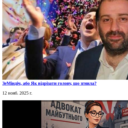
​ЗеМіндіч, або Як відрізати голову, що згнила?
12 нояб. 2025 г.