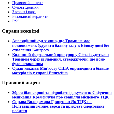
Правовий акцент
Судові хроніки
Злочин і кара
Резонансні вердикти
RSS
Справи всесвітні
​Апеляційний суд заявив, що Трамп не має
повноважень будувати бальну залу в Білому домі без
схвалення Конгресу
​Колишній федеральний прокурор у Сіетлі судиться з
Трампом через звільнення, стверджуючи, що воно
було незаконним
​Суддя наказав Мін’юсту США оприлюднити більше
матеріалів у справі Епштейна
Правовий акцент
​Зброя біля скроні та підроблені документи: Свідчення
мешканця Кременчука про свавілля місцевого ТЦК
​Справа Володимира Гриценка: Як ТЦК на
Полтавщині змінює версії та приховує смертельне
побиття