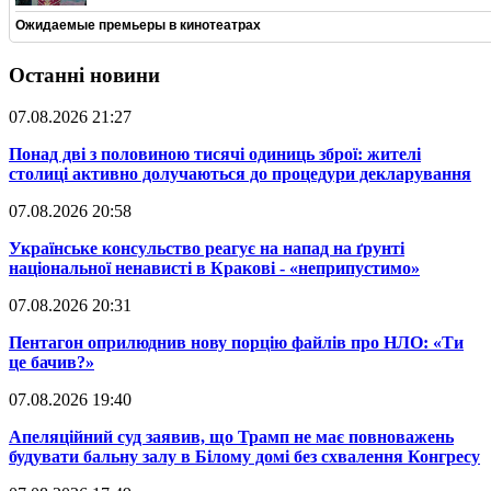
Ожидаемые премьеры в кинотеатрах
Останні новини
07.08.2026 21:27
​Понад дві з половиною тисячі одиниць зброї: жителі
столиці активно долучаються до процедури декларування
07.08.2026 20:58
​Українське консульство реагує на напад на ґрунті
національної ненависті в Кракові - «неприпустимо»
07.08.2026 20:31
​Пентагон оприлюднив нову порцію файлів про НЛО: «Ти
це бачив?»
07.08.2026 19:40
​Апеляційний суд заявив, що Трамп не має повноважень
будувати бальну залу в Білому домі без схвалення Конгресу