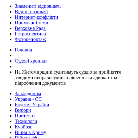
Знамениті відповідачі
Відомі позивачі
Интернет-конфлікти
Популярні теми
Верховна Рада
Ретроспектива
Фоторепортаж
Головна
Судові хроніки
​На Житомирщині судитимуть суддю за прийняття
завідомо неправосудного рішення та адвоката за
підроблення документів
За кордоном
Україна - ЄС
Бюджет України
Вибори
Протести
Технології
Курйози
Війна в Криму
Війна з рф