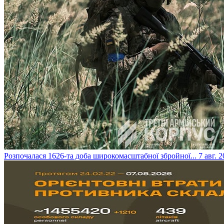
​Розпочалася 1626-та доба широкомасштабної збройної...
7 авг. 2