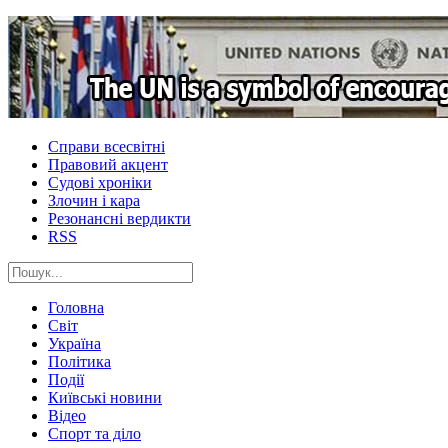
Справи всесвітні
Правовий акцент
Судові хроніки
Злочин і кара
Резонансні вердикти
RSS
Головна
Світ
Україна
Політика
Події
Київські новини
Відео
Спорт та діло