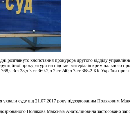
дні розглянуто клопотання прокурора другого відділу управлін
орупційної прокуратури на підставі матеріалів кримінального п
8,ч.3ст.28,ч.3 ст.369-2,ч.2 ст.240,ч.3 ст.368-2 КК України про з
ання ухвали суду від 21.07.2017 року підозрюваним Поляковим Ма
 підозрюваного Полякова Максима Анатолійовича застосовано запоб