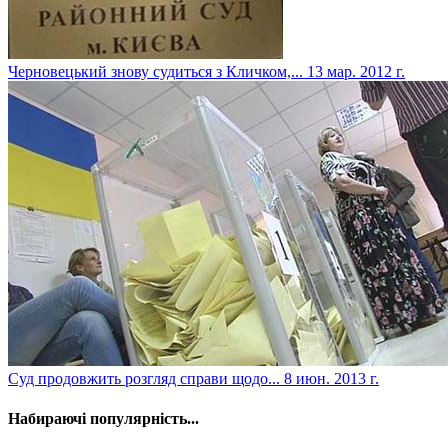
Черновецький знову судиться з Кличком,...
13 мар. 2012 г.
Суд продовжить розгляд справи щодо...
8 июн. 2013 г.
Набираючі популярність...