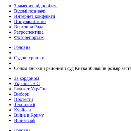
Знамениті відповідачі
Відомі позивачі
Интернет-конфлікти
Популярні теми
Верховна Рада
Ретроспектива
Фоторепортаж
Головна
Судові хроніки
​Солом’янський районний суд Києва збільшив розмір зас
За кордоном
Україна - ЄС
Бюджет України
Вибори
Протести
Технології
Курйози
Війна в Криму
Війна з рф
Головна