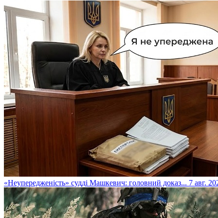
​«Неупередженість» судді Машкевич: головний доказ...
7 авг. 20