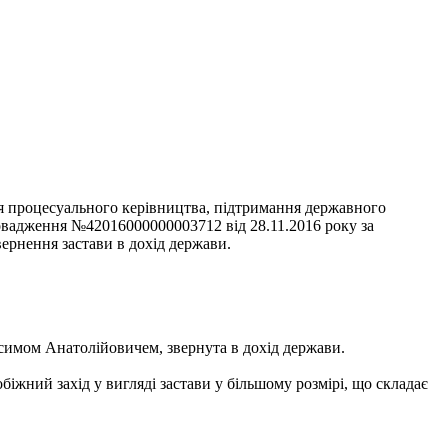
ня процесуального керівництва, підтримання державного
ровадження №42016000000003712 від 28.11.2016 року за
вернення застави в дохід держави.
ксимом Анатолійовичем, звернута в дохід держави.
іжний захід у вигляді застави у більшому розмірі, що складає