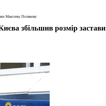
тави Максиму Полякову
 Києва збільшив розмір заста