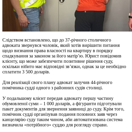
Слідством встановлено, що до 37-річного столичного
адвоката звернувся чоловік, який хотів вирішити питання
щодо визнання права власності на квартиру в порядку
спадкування за законом за його матір’ю. Юрист повідомив
клієнту, що може забезпечити позитивне рішення суду,
оскільки нібито має відповідні зв’язки, однак за це необхідно
сплатити 3 500 доларів.
Для реалізації свого плану адвокат залучив 44-річного
помічника судді одного з районних судів столиці.
У подальшому клієнт передав адвокату першу частину
обумовленої суми – 1 000 доларів, а фігуранти підготували
пакет документів для звернення заявниці до суду. Крім того,
помічник судді організував подання позовних заяв через
канцелярію суду таким чином, аби автоматизована система
визначила «потрібного» суддю для розгляду справи.