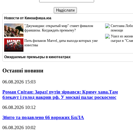
Надіслати
Новости от
Киноафиша.юа
"Джуманджи: открытый мир" станет финалом
Светлана Лобо
франшизы. Когдаждать премьему?
помощи
Ушел из жизни
Пять фильмов Marvel, даты выхода которых уже
сыграл в "Сла
известны
Ожидаемые премьеры в кинотеатрах
Останні новини
06.08.2026 15:03
​Роман Світан: Зараз! путін зірвався: Криму хана.Там
блекаут і голод накрив рф. У москві палає роскосмос
06.08.2026 10:12
​Збито та подавлено 66 ворожих БпЛА
06.08.2026 10:02