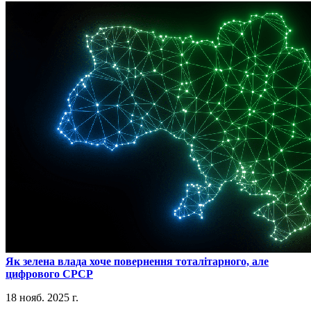
​Як зелена влада хоче повернення тоталітарного, але
цифрового СРСР
18 нояб. 2025 г.