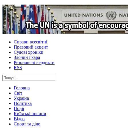
Справи всесвітні
Правовий акцент
Судові хроніки
Злочин і кара
Резонансні вердикти
RSS
Головна
Світ
Україна
Політика
Події
Київські новини
Відео
Спорт та діло