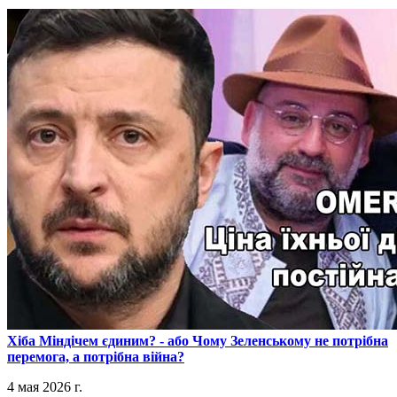
​Хіба Міндічем єдиним? - або Чому Зеленському не потрібна
перемога, а потрібна війна?
4 мая 2026 г.