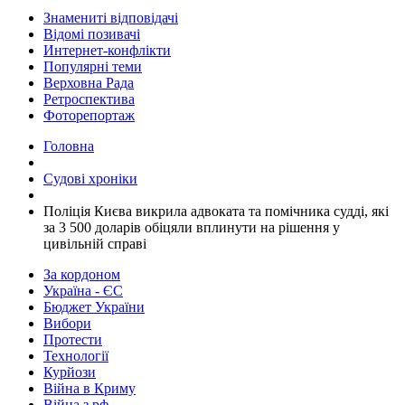
Знамениті відповідачі
Відомі позивачі
Интернет-конфлікти
Популярні теми
Верховна Рада
Ретроспектива
Фоторепортаж
Головна
Судові хроніки
​Поліція Києва викрила адвоката та помічника судді, які
за 3 500 доларів обіцяли вплинути на рішення у
цивільній справі
За кордоном
Україна - ЄС
Бюджет України
Вибори
Протести
Технології
Курйози
Війна в Криму
Війна з рф