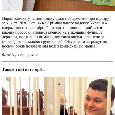
Наразі адвокату та помічнику судді повідомлено про підозру
за ч. 2 ст. 28 ч. 3 ст. 369-2 Кримінального кодексу України –
одержання неправомірної вигоди за вплив на прийняття
рішення особою, уповноваженою на виконання функцій
держави, поєднане з вимаганням такої вигоди, вчинене за
попередньою змовою групою осіб. Фігурантам загрожує до
восьми років позбавлення волі з конфіскацією майна.
Фото kyiv.npu.gov.ua
Також з цієї категорії...