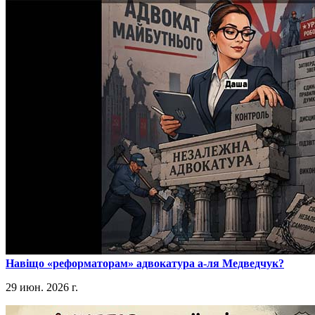
​Навіщо «реформаторам» адвокатура а-ля Медведчук?
29 июн. 2026 г.