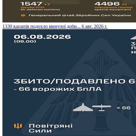
​1330 кацапів подохло минулої доби...
6 авг. 2026 г.