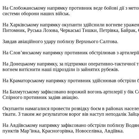
На Слобожанському напрямку противник веде бойові дії з мето
системи оборони наших військ.
На Харківському напрямку окупанти здійснили вогневе ураження 
Питомник, Руська Лозова, Черкаські Тишки, Петрівка, Байрак, С
Завдав авіаційного удару поблизу Верхнього Салтова.
На Слов’янському напрямку противник обстрілював з артилерії
На Донецькому напрямку, за підтримки оперативно-тактичної та
вогнем витіснити наші підрозділи із зайнятих рубежів.
На Краматорському напрямку противник здійснював обстріли біл
На Бахмутському зафіксовано ворожий вогонь артилерії у бік Со
Спірного противник задіяв авіацію.
Окупанти намагалися провести розвідку боєм в районах населен
тікати. З таким же результатом ворог вів наступ неподалік Зайц
На Авдіївському напрямку зафіксовано обстріли поблизу Водяно
пунктів Мар’їнка, Красногорівка, Новоселівка, Авдіївка.