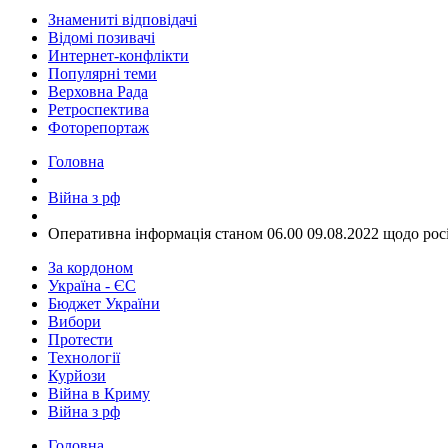
Знамениті відповідачі
Відомі позивачі
Интернет-конфлікти
Популярні теми
Верховна Рада
Ретроспектива
Фоторепортаж
Головна
Війна з рф
​Оперативна інформація станом 06.00 09.08.2022 щодо рос
За кордоном
Україна - ЄС
Бюджет України
Вибори
Протести
Технології
Курйози
Війна в Криму
Війна з рф
Головна