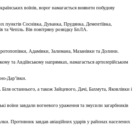
раїнських воїнів, ворог намагається виявити побудову
их пунктів Соснівка, Дуванка, Прудянка, Дементіївка,
в та Чепіль. Вів повітряну розвідку БпЛА.
Протопопівки, Адамівки, Залимана, Мазанівки та Долини.
ькому та Авдіївському напрямках, намагається артилерійським
но-Дар’ївки.
Біля останнього, а також Зайцевого, Дачі, Бахмута, Яковлівки і
ські воїни завдали вогневого ураження та змусили загарбників
алки. Противник завдав авіаційних ударів у районах населених