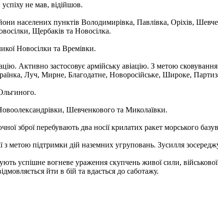
 успіху не мав, відійшов.
они населених пунктів Володимирівка, Павлівка, Оріхів, Шевчен
овосілки, Щербаків та Новосілка.
икої Новосілки та Времівки.
ію. Активно застосовує армійську авіацію. З метою сковування 
аїнка, Луч, Мирне, Благодатне, Новоросійське, Широке, Партизан
 Ольгиного.
 Новоолександрівки, Шевченкового та Миколаївки.
очної зброї перебувають два носії крилатих ракет морського базу
ї з метою підтримки дій наземних угруповань. Зусилля зосередж
жують успішне вогневе ураження скупчень живої сили, військової
дмовляється йти в бій та вдається до саботажу.