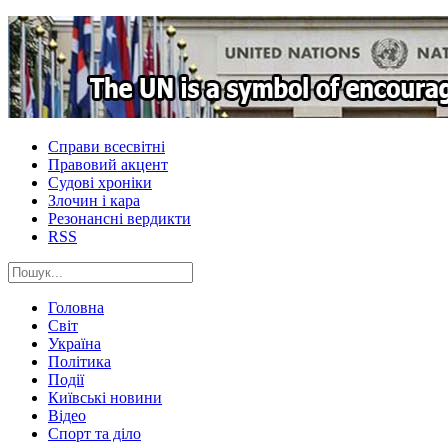
Справи всесвітні
Правовий акцент
Судові хроніки
Злочин і кара
Резонансні вердикти
RSS
Головна
Світ
Україна
Політика
Події
Київські новини
Відео
Спорт та діло