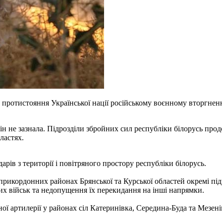
го протистояння Української нації російському воєнному вторгнен
ін не зазнала. Підрозділи збройних сил республіки білорусь пр
ластях.
арів з території і повітряного простору республіки білорусь.
икордонних районах Брянської та Курської областей окремі підр
ших військ та недопущення їх перекидання на інші напрямки.
ої артилерії у районах сіл Катеринівка, Середина-Буда та Мезенів