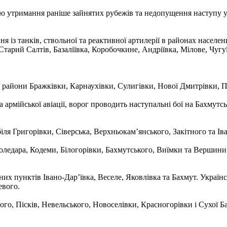
ю утримання раніше зайнятих рубежів та недопущення наступу ук
із танків, ствольної та реактивної артилерії в районах населен
тарий Салтів, Базаліївка, Коробочкине, Андріївка, Мілове, Чугуї
 райони Бражківки, Карнаухівки, Сулигівки, Нової Дмитрівки, 
 армійської авіації, ворог проводить наступальні бої на Бахмутс
я Григорівки, Сіверська, Верхньокам’янського, Закітного та Іва
ледара, Кодеми, Білогорівки, Бахмутського, Виїмки та Вершини. 
их пунктів Івано-Дар’ївка, Веселе, Яковлівка та Бахмут. Україн
евого.
го, Пісків, Невельського, Новоселівки, Красногорівки і Сухої Б