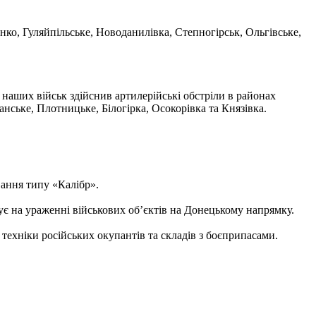
ко, Гуляйпільське, Новоданилівка, Степногірськ, Ольгівське,
наших військ здійснив артилерійські обстріли в районах
ське, Плотницьке, Білогірка, Осокорівка та Князівка.
вання типу «Калібр».
ує на ураженні військових об’єктів на Донецькому напрямку.
 техніки російських окупантів та складів з боєприпасами.