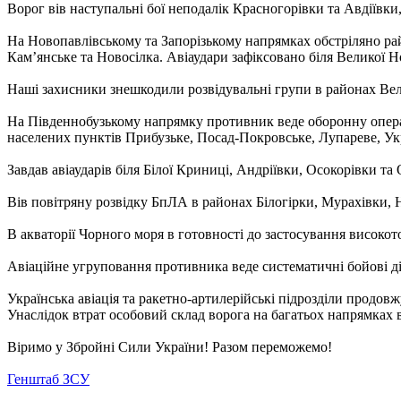
Ворог вів наступальні бої неподалік Красногорівки та Авдіївки,
На Новопавлівському та Запорізькому напрямках обстріляно рай
Кам’янське та Новосілка. Авіаудари зафіксовано біля Великої Н
Наші захисники знешкодили розвідувальні групи в районах Вел
На Південнобузькому напрямку противник веде оборонну операц
населених пунктів Прибузьке, Посад-Покровське, Лупареве, Укр
Завдав авіаударів біля Білої Криниці, Андріївки, Осокорівки та
Вів повітряну розвідку БпЛА в районах Білогірки, Мурахівки,
В акваторії Чорного моря в готовності до застосування високот
Авіаційне угруповання противника веде систематичні бойові ді
Українська авіація та ракетно-артилерійські підрозділи продов
Унаслідок втрат особовий склад ворога на багатьох напрямках ві
Віримо у Збройні Сили України! Разом переможемо!
Генштаб ЗСУ