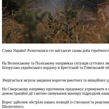
Слава Україні! Розпочалася сто шістдесят сьома доба героїчно
На Волинському та Поліському напрямках ситуація суттєвих зм
білорусько-українського кордону в Брестській та Гомельській об
Зберігається загроза завдання ворогом ракетних та авіаційних уд
На Сіверському напрямку противник продовжує утримувати в пр
демонстраційні дії з метою сковування маневру підрозділів на
Ворог здійснив обстріли наших позицій із ствольної та реактивн
Шалигиного.