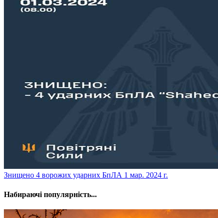
​Знищено 4 ворожих ударних БпЛА
1 мар. 2024 г.
Набираючі популярність...