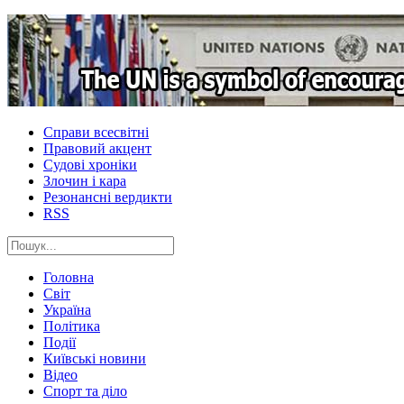
Справи всесвітні
Правовий акцент
Судові хроніки
Злочин і кара
Резонансні вердикти
RSS
Головна
Світ
Україна
Політика
Події
Київські новини
Відео
Спорт та діло