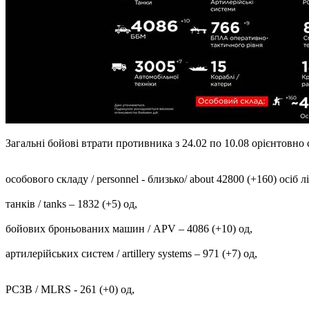
Загальні бойові втрати противника з 24.02 по 10.08 орієнтовно скл
особового складу / personnel - близько/ about 42800 (+160) осіб лі
танків / tanks ‒ 1832 (+5) од,
бойових броньованих машин / APV ‒ 4086 (+10) од,
артилерійських систем / artillery systems – 971 (+7) од,
РСЗВ / MLRS - 261 (+0) од,