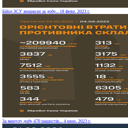
​Бійці ЗСУ знищили за добу...
18 февр. 2023 г.
​За минулу добу 470 рашистів...
4 июн. 2023 г.