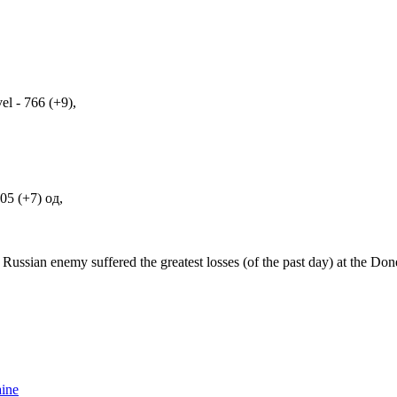
l - 766 (+9),
05 (+7) од,
an enemy suffered the greatest losses (of the past day) at the Donet
aine