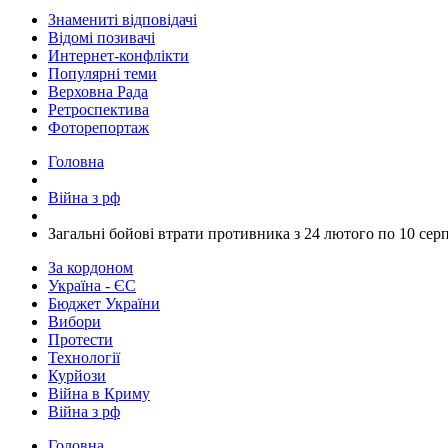
Знамениті відповідачі
Відомі позивачі
Интернет-конфлікти
Популярні теми
Верховна Рада
Ретроспектива
Фоторепортаж
Головна
Війна з рф
​Загальні бойові втрати противника з 24 лютого по 10 сер
За кордоном
Україна - ЄС
Бюджет України
Вибори
Протести
Технології
Курйози
Війна в Криму
Війна з рф
Головна