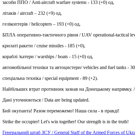
засоби ППО / Anti-aircraft warfare systems - 133 (+0) од,
літаків / aircraft – 232 (+9) од,
гелікоптерів / helicopters – 193 (+0) од,
БПЛА оперативно-тактичного рівня / UAV operational-tactical leve
крилаті ракети / cruise missiles - 185 (+0),
кораблі /катери / warships / boats - 15 (+0) од,
автомобільної техніки та автоцистерн/ vehicles and fuel tanks - 30
спеціальна техніка / special equipment - 89 (+2).
Найбільших втрат противник зазнав на Донецькому напрямку. / Russi
Дані уточнюються / Data are being updated.
Бий окупанта! Разом переможемо! Наша сила - в правді!
Strike the occupier! Let's win together! Our strength is in the truth!
Генеральний штаб ЗСУ / General Staff of the Armed Forces of Ukr